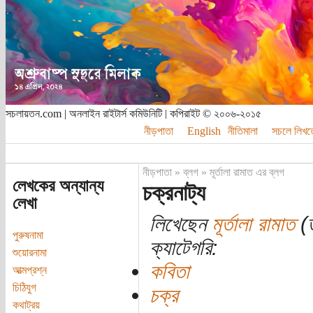
সচলায়তন.com | অনলাইন রাইটার্স কমিউনিটি | কপিরাইট © ২০০৬-২০১৫
নীড়পাতা
English
নীতিমালা
সচলে লিখত
নীড়পাতা
»
ব্লগ
»
মূর্তালা রামাত এর ব্লগ
লেখকের অন্যান্য
চক্রনাট্য
লেখা
লিখেছেন
মূর্তালা রামাত
(ত
পুরুষনামা
ক্যাটেগরি:
শুয়োরনামা
কবিতা
আত্মপ্রশ্ন
চিঠিযুগ
চক্র
কথাট্রয়