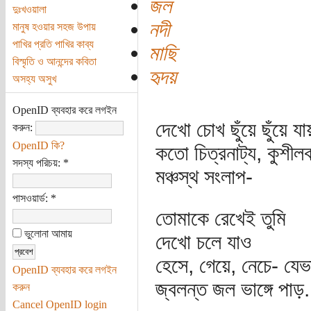
জল
দুঃখওয়ালা
নদী
মানুষ হওয়ার সহজ উপায়
পাখির প্রতি পাখির কাব্য
মাছি
বিস্মৃতি ও আনন্দের কবিতা
হৃদয়
অসহ্য অসুখ
OpenID ব্যবহার করে লগইন
দেখো চোখ ছুঁয়ে ছুঁয়ে যা
করুন:
OpenID কি?
কতো চিত্রনাট্য, কুশী
সদস্য পরিচয়:
*
মঞ্চস্থ সংলাপ-
পাসওয়ার্ড:
*
তোমাকে রেখেই তুমি
ভুলোনা আমায়
দেখো চলে যাও
হেসে, গেয়ে, নেচে- যেভ
OpenID ব্যবহার করে লগইন
জ্বলন্ত জল ভাঙ্গে পাড়.
করুন
Cancel OpenID login