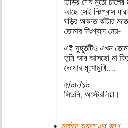
হাড়ির শেষ মুঠো চালের
আছে সেই নিঃশ্বাস যারা
ঘড়ির অবনত কাঁটার মতো 
তোমার নিঃশ্বাস নেয়-
এই মুহূর্তটিও এখন তোম
তুমি আর আসছো না ফি
তোমার মুখোমুখি....
৫/০৮/১০
সিডনি, অস্ট্রেলিয়া।
মূর্তালা রামাত এর ব্লগ