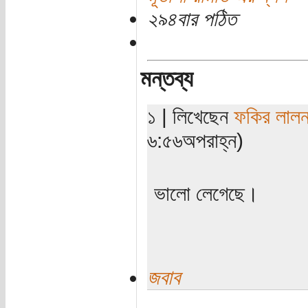
২৯৪বার পঠিত
মন্তব্য
১ | লিখেছেন
ফকির লাল
৬:৫৬অপরাহ্ন)
ভালো লেগেছে।
জবাব