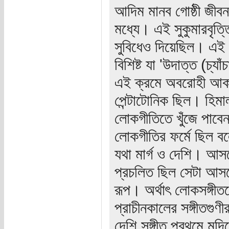
আদিম মানব গোষ্ঠী জীবন
মধ্যে। এই সুকুমারবৃত্ত
সুবিধেও দিয়েছিল। এই আ
বিশিষ্ট যা 'উদাত্ত (চ্য
এই ক্রমে অবরোহী আক
পেন্টাটোনিক ছিল। হিমা
লোকগীতিতে খুঁজে পাবেন 
লোকগীতির ফর্মে ছিল ব
যথা মার্গ ও দেশি। আস
প্রচলিত ছিল সেটা আসল
রূপ। অর্থাৎ লোকসঙ্গীতক
প্রাচীনকালের সঙ্গীতগু
দেশি সঙ্গীত প্রথমে মন্দ