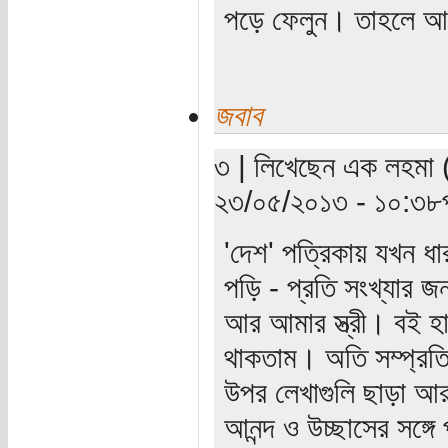
পড়ে ফেলুন। তাহলে 
জবাব
৩ | লিখেছেন এক লহমা (য
২৩/০৫/২০১৩ - ১০:৩৮পূর্
'দেশ' পত্রিকায় যখন ধা
পড়ি - প্রতি সংখ্যার জ
আর আমার স্ত্রী। বই
থাকতাম। অতি সম্প্রত
উপর লেখাগুলি ছাড়া আর 
আনন্দ ও উচ্ছাসের সঙ্গ