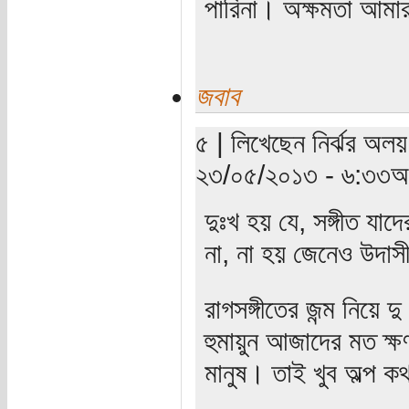
পারিনা। অক্ষমতা আম
জবাব
৫ | লিখেছেন নির্ঝর অলয় 
২৩/০৫/২০১৩ - ৬:৩৩অপ
দুঃখ হয় যে, সঙ্গীত যা
না, না হয় জেনেও উদা
রাগসঙ্গীতের জন্ম নিয়ে 
হুমায়ুন আজাদের মত ক্ষ
মানুষ। তাই খুব অল্প ক