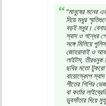
“মানুষের মনের এক
দিয়ে মধুর স্মৃতি
বড়ই মধুর। বেনারস
স্বাদ ও গন্ধের প
সঙ্গে মিলিয়ে পু
জোহরাবাই ও আবদুল
লাইটস, তীরধনুক 
ছবির মতো টুকরো
বায়োস্কোপ স্বাদ
শীতের শিশির ভেজা
বা কর্তার লাইব্রে
ডুবসাঁতার দিয়ে মু