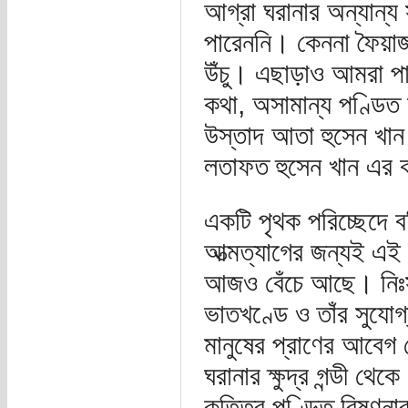
আগ্রা ঘরানার অন্যান্য
পারেননি। কেননা ফৈয়াজ 
উঁচু। এছাড়াও আমরা পা
কথা, অসামান্য পণ্ডিত 
উস্তাদ আতা হুসেন খান 
লতাফত হুসেন খান এর
একটি পৃথক পরিচ্ছেদে বর
আত্মত্যাগের জন্যই এই সা
আজও বেঁচে আছে। নিঃসন
ভাতখণ্ডে ও তাঁর সুযোগ
মানুষের প্রাণের আবেগ থ
ঘরানার ক্ষুদ্র গন্ডী থ
কৃতিত্ব পণ্ডিত বিষ্