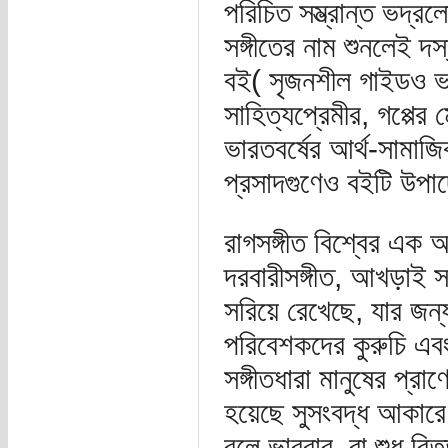
পরিচিত সম্ভ্রান্ত ভদ্রলো
সঙ্গীতের নাম শুনলেই দ
বই( সৃজনশীল গাইডও ভা
সাহিত্যপ্রেমীর, গপ্পের
ভারতবর্ষের আর্থ-সামাজি
প্রসাদগুণেও বইটি উপা
রাগসঙ্গীত বিশ্বের এক অস
দরবারীসঙ্গীত, আখড়াই সঙ
সরিয়ে রেখেছে, যার জন্য 
পরিবেশকদের কুরুচি এব
সঙ্গীতধারা মানুষের প্
হয়েছে সুসংবদ্ধ আকারে
বলে ভাববার, বা শুধু বি