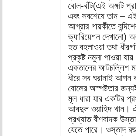
বোল-বাঁট(এই অঙ্গটি প্
এবং সবশেষে তান – এই 
আগ্রার গায়কীতে বন্দিশে
ভ্যারিয়েশন দেখানো) অঙ
হত বহলাওয়া তথা ধীরগত
প্রকৃষ্ট নমুনা পাওয়া 
একতালের আটচল্লিশ মাত
ধীরে সব ঘরানাই আপন
বোলের অস্পষ্টতার জন্য
মূল ধারা যার একটির প
আবদুল ওয়াহিদ খান। এঁ
প্রখ্যাত বীণবাদক উস্তাদ
যেতে পারে। ওস্তাদ রজ