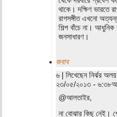
থাকে। দক্ষিণ ভারতে রা
রাগসঙ্গীত এখনো অত্যন
শিল্প বাঁচে না। আধুনিক 
জনসাধারণ।
জবাব
৬ | লিখেছেন নির্ঝর অলয় 
২৩/০৫/২০১৩ - ৬:৩৮অপ
@আলতাইর,
না বোঝার কিছু নেই। শো