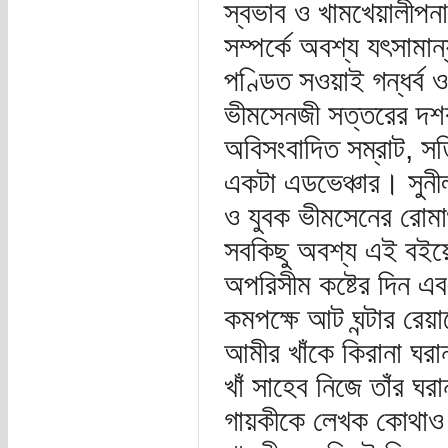
স্বভাব ও খামখেয়ালীপন
সম্পর্কে অবশ্য যৎসাম
পণ্ডিত সওয়াই গন্ধর্ব 
ভীমসেনজী সত্তরের দশক
অবিসংবাদিত সম্রাট, সত
একটা এডভেঞ্চার। সুন
ও যুবক ভীমসেনের রোমা
সবকিছু অবশ্য এই বইয়ের
অপরিসীম কষ্টের দিন এব
কমপক্ষে আট ঘন্টার রেয়
আমীর খাঁকে কিরানা ঘরা
খাঁ সাহেব নিজে তাঁর ঘর
গায়কীকে লেখক কোথাও এ