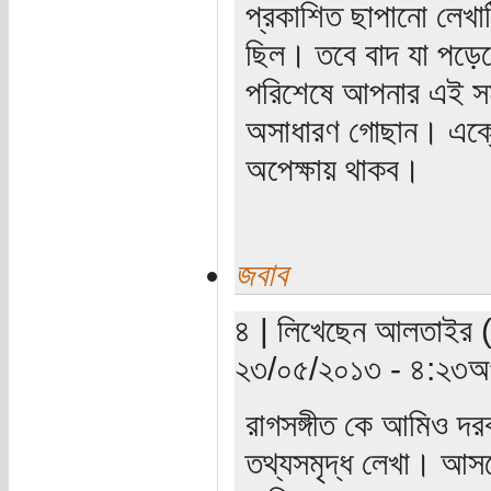
প্রকাশিত ছাপানো লেখা
ছিল। তবে বাদ যা পড়েছে
পরিশেষে আপনার এই সমা
অসাধারণ গোছান। এক্ক
অপেক্ষায় থাকব।
জবাব
৪ | লিখেছেন আলতাইর (যা
২৩/০৫/২০১৩ - ৪:২৩অপ
রাগসঙ্গীত কে আমিও দ
তথ্যসমৃদ্ধ লেখা। আসল