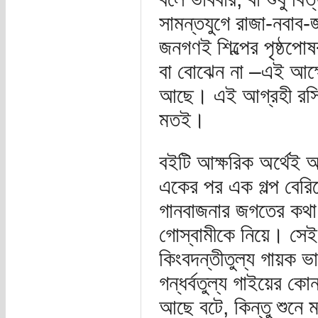
সামন্তযুগে রাজা-নবাব-জম
জনগণই শিল্পের পৃষ্ঠপো
বা বোঝেন না –এই আক্ষে
আছে। এই আগ্রহী রসিক ল
মতই।
বইটি আক্ষরিক অর্থেই আ
একের পর এক গল্প বেরি
গানবাজনার জগতের কথা শু
গোস্বামীকে নিয়ে। সেই স
কিংবদন্তীতুল্য গায়ক ভ
গন্ধর্বতুল্য গাইয়ের কো
আছে বটে, কিন্তু শুনে 