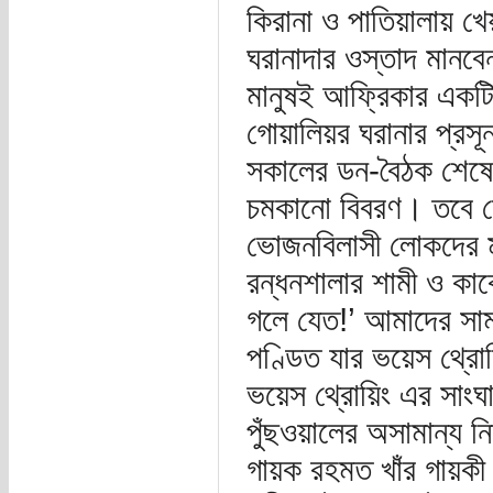
কিরানা ও পাতিয়ালায় খ
ঘরানাদার ওস্তাদ মানবে
মানুষই আফ্রিকার একটি 
গোয়ালিয়র ঘরানার প্রসূ
সকালের ডন-বৈঠক শেষে 
চমকানো বিবরণ। তবে সে
ভোজনবিলাসী লোকদের মা
রন্ধনশালার শামী ও কাকো
গলে যেত!’ আমাদের সামন
পণ্ডিত যার ভয়েস থ্রো
ভয়েস থ্রোয়িং এর সাংঘ
পুঁছওয়ালের অসামান্য ন
গায়ক রহমত খাঁর গায়কী