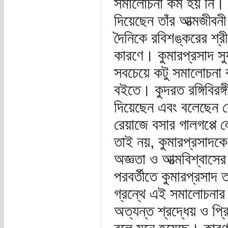
সমালোচনা কম হয় নি। ক
দিয়েছেন তাঁর আত্মজীবনী
দৈনিকে রবিশঙ্করের শ্র
কারণে। কুমারপ্রসাদ সু
সবচেয়ে কটু সমালোচনা কর
বইতে। কুদরত রঙ্গিবিরঙ
দিয়েছেন এবং বলেছেন য
রেয়াজে বসার গালগপ্পে 
তাই নয়, কুমারপ্রসাদকে
অজ্ঞতা ও আত্মবিশ্বাস
পরবর্তীতে কুমারপ্রসাদ ত
গ্রন্থে এই সমালোচনার
অত্যন্ত শ্রদ্ধেয় ও প্র