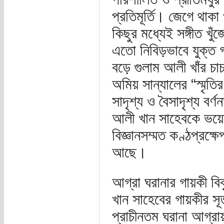
প্রতিমূর্তি। জেগে থাক
কিছুর মধ্যেই সঙ্গীত খু
এতো নিবিড়ভাবে যুক্ত
বড়ে গুলাম আলী খাঁর চাচ
অমিয় সান্যালের “স্মৃত
সাদৃশ্য ও বৈসাদৃশ্য বর
আলী খান সাহেবকে ভয়ে
বিজ্ঞানসম্মত কণ্ঠপ্রক্ষ
আছে।
আগ্রা ঘরানার গায়কী ব
খান সাহেবের গায়কীর সূ
প্রাচীনতম ঘরানা আগ্র