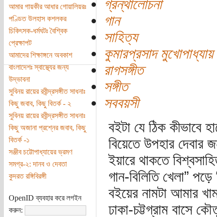
গ্রন্থালোচনা
আমার গায়কীর আধার গোয়ালিয়রঃ
গান
পণ্ডিত উলহাস কশলকর
চিকিৎসক-ধর্মঘটঃ বৈশ্বিক
সাহিত্য
প্রেক্ষাপট
কুমারপ্রসাদ মুখোপাধ্যায়
আমাদের শিক্ষাঙ্গনে অবকাশ
রাগসঙ্গীত
বাংলাদেশঃ স্বাস্থ্যের জন্য
উদ্ভাবনা
সঙ্গীত
সুবিনয় রায়ের রবীন্দ্রসঙ্গীত সাধনাঃ
সববয়সী
কিছু জবাব, কিছু বিতর্ক - ২
সুবিনয় রায়ের রবীন্দ্রসঙ্গীত সাধনাঃ
বইটা যে ঠিক কীভাবে 
কিছু অজানা প্রশ্নের জবাব, কিছু
বিতর্ক -১
বিয়েতে উপহার দেবার জন
সঞ্জীব চট্টোপাধ্যায়ের ভ্রমণ
ইয়ারে থাকতে বিশ্বসাহিত
সমগ্র-২: দানব ও দেবতা
গান-বিলিতি খেলা” পড়ে 
কুদরত রঙ্গিবিরঙ্গী
বইয়ের নামটা আমার খা
OpenID ব্যবহার করে লগইন
ঢাকা-চট্টগ্রাম বাসে ক
করুন: