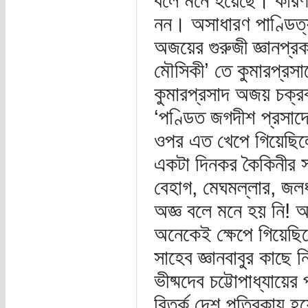
বলে মনে হয়েছে। কারণ ক
নন। অসাধারণ পাণ্ডিত্য
অজয়ের গুরুজী জ্ঞানপ্
মৌসিকী’ তে কুমারপ্রস
কুমারপ্রসাদ অজয় চক্রব
‘পণ্ডিত জগদীশ প্রসাদে
ওপর এত খেপে গিয়েছিলে
একটা দিনকর কৈকিনীর স
বেহাগ, মেঘমল্লার, জলধ
অজ্ঞ বলে মনে হয় নি! আম
অনেকেই ক্ষেপে গিয়েছিলে
সাহেব জ্ঞানবাবুর কাছে
ভীষ্মদেব চট্টোপাধ্যায়ের
বিতর্ক দেশ পত্রিকায় হয়