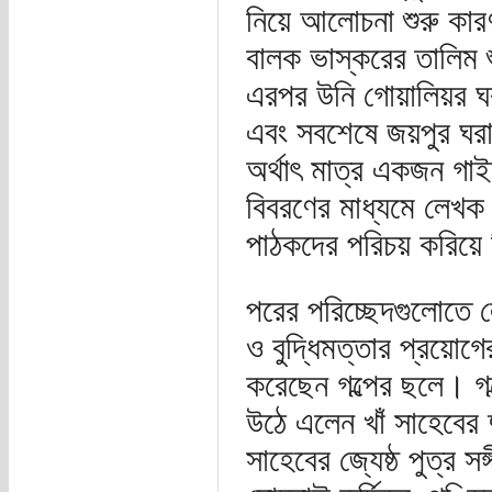
নিয়ে আলোচনা শুরু কা
বালক ভাস্করের তালিম শু
এরপর উনি গোয়ালিয়র ঘর
এবং সবশেষে জয়পুর ঘরান
অর্থাৎ মাত্র একজন গাই
বিবরণের মাধ্যমে লেখক 
পাঠকদের পরিচয় করিয়ে 
পরের পরিচ্ছেদগুলোতে 
ও বুদ্ধিমত্তার প্রয়োগে
করেছেন গল্পের ছলে। গ
উঠে এলেন খাঁ সাহেবের দ
সাহেবের জ্যেষ্ঠ পুত্র 