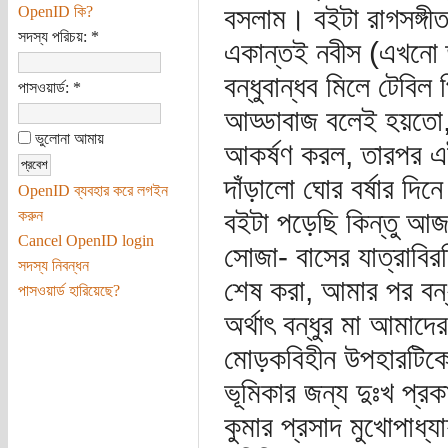
বসলাম। বইটা রাগসঙ্গী
OpenID কি?
সদস্য পরিচয়:
*
একান্তই নবীস (এখনো ত
বন্ধুবান্ধব মিলে টেব
পাসওয়ার্ড:
*
আড্ডাবাজ বলেই হয়তো, 
ভুলোনা আমায়
আকর্ষণ করল, তারপর এ
দাঁড়ালো ঘোর বর্ষার দি
OpenID ব্যবহার করে লগইন
বইটা পড়েছি কিন্তু আজও
করুন
Cancel OpenID login
সোজা- বাসের যাত্রাবির
সদস্য নিবন্ধন
শেষ করা, আমার পর বন্
পাসওয়ার্ড হারিয়েছে?
অর্থাৎ বন্ধুর মা আমাদে
মোড়কবিহীন উপহারটিকে ব
ভূমিকার জন্য দুঃখ প্রক
কুমার প্রসাদ মুখোপাধ্য