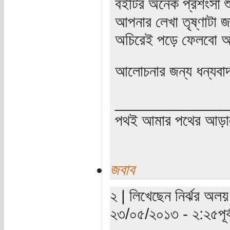
বইটির অনেক প্রশংসা 
আপনার লেখা তৃষ্ণাটা
অচিরেই পড়ে ফেলবো 
আলোচনার জন্য ধন্যবা
_____________
পথই আমার পথের আড়
জবাব
২ | লিখেছেন নির্ঝর অলয় 
২৩/০৫/২০১৩ - ২:২৫পূর্ব