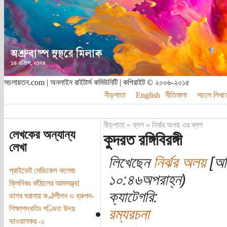
সচলায়তন.com | অনলাইন রাইটার্স কমিউনিটি | কপিরাইট © ২০০৬-২০১৫
নীড়পাতা
English
নীতিমালা
সচলে লিখত
নীড়পাতা
»
ব্লগ
»
নির্ঝর অলয় এর ব্লগ
লেখকের অন্যান্য
কুদরত রঙ্গিবিরঙ্গী
লেখা
লিখেছেন
নির্ঝর অলয়
[অত
প্রাইভেট মেডিকেল কলেজ
১০:৪৬অপরাহ্ন)
ক্লিনিকঃ কাঁঠালের আমসত্ত্ব!
ক্যাটেগরি:
ডাগর ঘরানায় কণ্ঠশীলন ও ধ্রুপদ-
শিক্ষাপদ্ধতিঃ পণ্ডিত উদয়
রম্যরচনা
ভাওয়ালকর -১