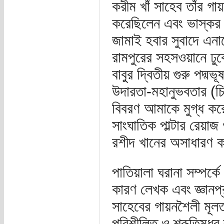
করীম খাঁ সাহেব তাঁর গা
করেছিলেন এবং ভাস্কর বু
জামাই হবার সুবাদে এনা
রামপুরের সহসওয়ানে ঢু
বাবুর দ্বিতীয় গুরু পদ্ম
উদারতা-মহানুভবতার (চ
বিবরণ আমাকে মুগ্ধ কর
সাংঘাতিক পাল্টার রেয়াজ
রশীদ খানের অসাধারণ কণ
পাতিয়ালা ঘরানা সম্পর
কারণ লেখক এবং জ্ঞানপ
সাহেবের গায়নশৈলী মূল
পরিশীলিত ও শ্রূতিমধুর