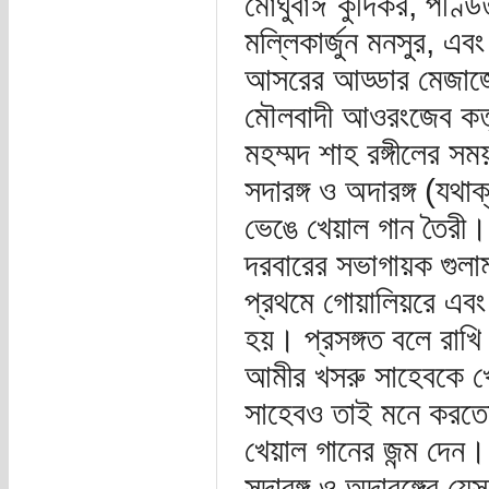
মোঘুবাঈ কুর্দিকর, পণ্ড
মল্লিকার্জুন মনসুর, এ
আসরের আড্ডার মেজাজে 
মৌলবাদী আওরংজেব কর্ত
মহম্মদ শাহ রঙ্গীলের সময়
সদারঙ্গ ও অদারঙ্গ (যথা
ভেঙে খেয়াল গান তৈর
দরবারের সভাগায়ক গুলাম 
প্রথমে গোয়ালিয়রে এবং
হয়। প্রসঙ্গত বলে রাখি
আমীর খসরু সাহেবকে খে
সাহেবও তাই মনে করতে
খেয়াল গানের জন্ম দেন
সদারঙ্গ ও অদারঙ্গের যেসম