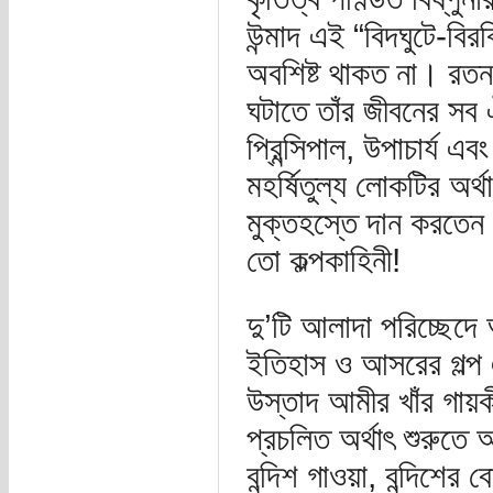
উন্মাদ এই “বিদঘুটে-বি
অবশিষ্ট থাকত না। রতনজন
ঘটাতে তাঁর জীবনের সব 
প্রিন্সিপাল, উপাচার্য 
মহর্ষিতুল্য লোকটির অর্থ
মুক্তহস্তে দান করতেন
তো কল্পকাহিনী!
দু’টি আলাদা পরিচ্ছেদ
ইতিহাস ও আসরের গল্প এ
উস্তাদ আমীর খাঁর গায়ক
প্রচলিত অর্থাৎ শুরুতে
বন্দিশ গাওয়া, বন্দিশের 