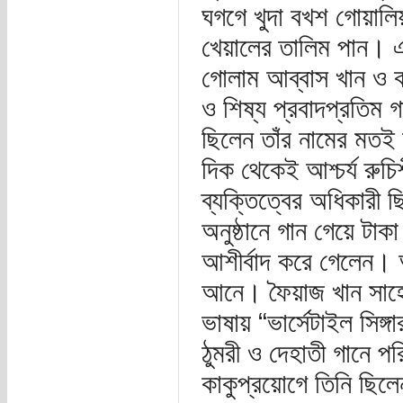
ঘগগে খুদা বখশ গোয়ালি
খেয়ালের তালিম পান। এই
গোলাম আব্বাস খান ও ক
ও শিষ্য প্রবাদপ্রতিম 
ছিলেন তাঁর নামের মতই
দিক থেকেই আশ্চর্য রুচি
ব্যক্তিত্বের অধিকারী ছ
অনুষ্ঠানে গান গেয়ে টা
আশীর্বাদ করে গেলেন। 
আনে। ফৈয়াজ খান সাহে
ভাষায় “ভার্সেটাইল সিঙ্
ঠুমরী ও দেহাতী গানে প
কাকুপ্রয়োগে তিনি ছিলে