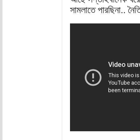
সামলাতে পারছিনা.. নৈ