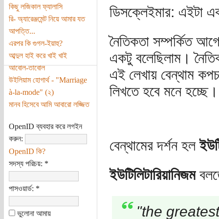
কিছু লজিকাল ফ্যালাসি
ডিসক্লেইমার: এইটা এক
রি- অ্যারেঞ্জমেন্ট নিয়ে আমার যত
আপত্তি...
নৈতিকতা সম্পর্কিত আগ
এরপর কি গুগল-ইয়াহু?
একটু বলেছিলাম। নৈতিক
আব্দুল হাই করে খাই খাই
আবোল-তাবোল
এই লেখায় বেন্থাম কপ
উইলিয়াম হোগার্থ - "Marriage
লিখতে হবে মনে হচ্ছে।
à-la-mode" (২)
মানব হিসেবে আমি আবারো লজ্জিত
OpenID ব্যবহার করে লগইন
করুন:
বেন্থামের দর্শন হল
ইউট
OpenID কি?
সদস্য পরিচয়:
*
ইউটিলিটারিয়ানিজম
বলতে
পাসওয়ার্ড:
*
"the greates
ভুলোনা আমায়