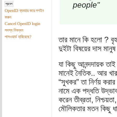
people"
OpenID ব্যবহার করে লগইন
করুন
Cancel OpenID login
সদস্য নিবন্ধন
পাসওয়ার্ড হারিয়েছে?
তার মানে কি হলো ? বৃহ
দুইটা বিষয়ের দাস মানু
যা কিছু আনন্দদায়ক তা
মানেই নৈতিক.. আর খা
“সুখকর” তা নির্ণয় করার
নামে এক পদ্ধতি উদ্ভাব
করেন তীব্রতা, নিশ্চয়তা
মৌলিকতার মতন কিছু ধ