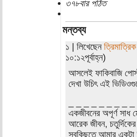
৩৭৮বার পঠিত
মন্তব্য
১ | লিখেছেন
ত্রিমাত্রি
১০:১২পূর্বাহ্ন)
আসলেই ফাকিবাজি পোস্
দেখা উচিৎ এই ভিডিওগ
_ _ _ _ _ _ _ _ _
একজীবনের অপূর্ণ সাধ ম
আরেক জীবন, চতুর্দিকের স
সবকিছুতে আমার একটা হ