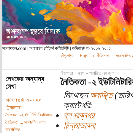
সচলায়তন.com | অনলাইন রাইটার্স কমিউনিটি | কপিরাইট © ২০০৬-২০১৫
নীড়পাতা
English
নীতিমালা
সচলে লিখত
নীড়পাতা
»
ব্লগ
»
অবাঞ্ছিত এর ব্লগ
লেখকের অন্যান্য
নৈতিকতা -২ ইউটিলিটারি
লেখা
লিখেছেন
অবাঞ্ছিত
(তারিখ
তড়িৎ প্রকৌশল - ওরফে
ক্যাটেগরি:
"ইন্দ্রজাল"
ব্লগরব্লগর
নৈতিকতা -২ ইউটিলিটারিয়ানিজম
নৈতিকতা.... সার্বজনীন বনাম
চিন্তাভাবনা
আপেক্ষিক