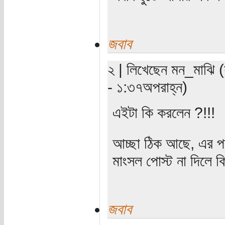
জবাব
২ | লিখেছেন মন_মাঝি (
- ১:৩৭অপরাহ্ন)
এইটা কি করলেন ?!!!
আচ্ছা ঠিক আছে, এর প
মাংসল পোস্ট না দিলে 
জবাব