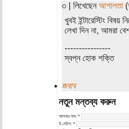
৩ | লিখেছেন
আশালতা
(
খুবই ইন্টারেস্টিং বিষয় 
লেখা দিন না, আমরা ব
----------------
স্বপ্ন হোক শক্তি
জবাব
নতুন মন্তব্য করুন
আপনার নাম:
*
ই-মেইল:
*