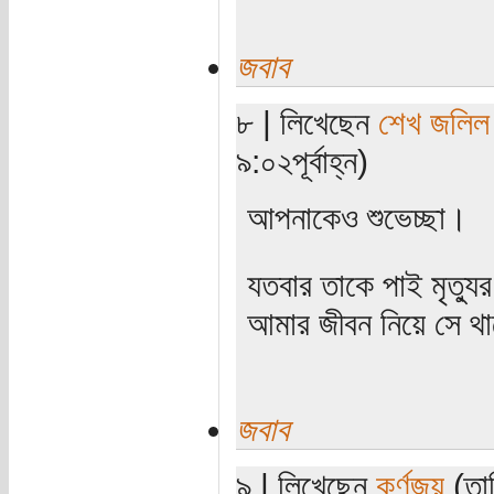
জবাব
৮ | লিখেছেন
শেখ জলিল
৯:০২পূর্বাহ্ন)
আপনাকেও শুভেচ্ছা।
যতবার তাকে পাই মৃত্যু
আমার জীবন নিয়ে সে থাক
জবাব
৯ | লিখেছেন
কর্ণজয়
(তার