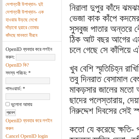
দেশান্তরী উপাখ্যান- দুই
নিরালা দুপুর কাঁদে ঝমঝম ব
দেশান্তরী উপাখ্যান- এক
ভেজা কাক কাঁপে কদমের 
হাওয়ায় উড়ছে দেখো
সুসবুজ পাতার অন্তরে বেঁ
দাঁড়াবো দুয়ারে তোমার
কাঁদছে মানবতা নীরবে
ঠিক আট বছর আগের এমন
চলে গেছে সে কাঁপিয়ে 
OpenID ব্যবহার করে লগইন
করুন:
OpenID কি?
খুব বেশি স্মৃতিচিহ্ন রাখ
সদস্য পরিচয়:
*
তবু দিনরাত বেসামাল বেশ
মাকড়সার জালের মতো অ
পাসওয়ার্ড:
*
ছাদের পলেস্তারায়, দেয
ভুলোনা আমায়
নিরুদ্দেশ দিবসের সেই স্
OpenID ব্যবহার করে লগইন
কতো যে করেছে ক্ষতি- প
করুন
Cancel OpenID login