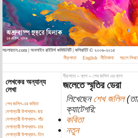
সচলায়তন.com | অনলাইন রাইটার্স কমিউনিটি | কপিরাইট © ২০০৬-২০১৫
নীড়পাতা
English
নীতিমালা
সচলে লিখত
নীড়পাতা
»
ব্লগ
»
শেখ জলিল এর ব্লগ
লেখকের অন্যান্য
জলেতে স্মৃতির ডেরা
লেখা
লিখেছেন
শেখ জলিল
(তার
শেখ জলিল-এর কবিতা
ক্যাটেগরি:
দেশান্তরী উপাখ্যান- ছয়
কবিতা
দেশান্তরী উপাখ্যান- পাঁচ
দেশান্তরী উপাখ্যান- চার
নতুন
দেশান্তরী উপাখ্যান- তিন