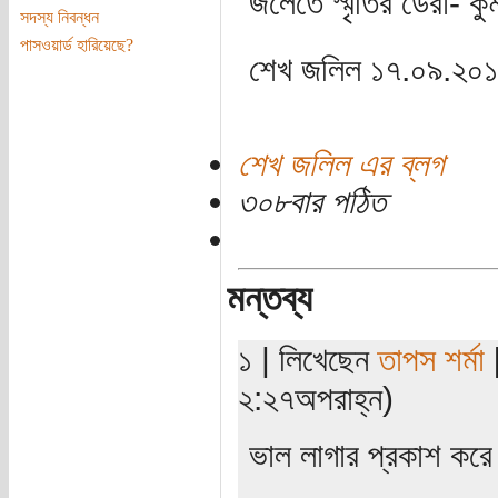
জলেতে স্মৃতির ডেরা- ক
সদস্য নিবন্ধন
পাসওয়ার্ড হারিয়েছে?
শেখ জলিল ১৭.০৯.২০
শেখ জলিল এর ব্লগ
৩০৮বার পঠিত
মন্তব্য
১ | লিখেছেন
তাপস শর্মা
[
২:২৭অপরাহ্ন)
ভাল লাগার প্রকাশ কর