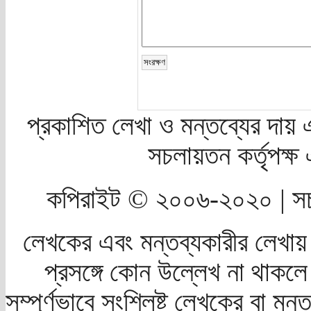
প্রকাশিত লেখা ও মন্তব্যের দায় 
সচলায়তন কর্তৃপক্
কপিরাইট © ২০০৬-২০২০ | সচ
লেখকের এবং মন্তব্যকারীর লেখায়
প্রসঙ্গে কোন উল্লেখ না থাকলে স
সম্পূর্ণভাবে সংশ্লিষ্ট লেখকের বা মন