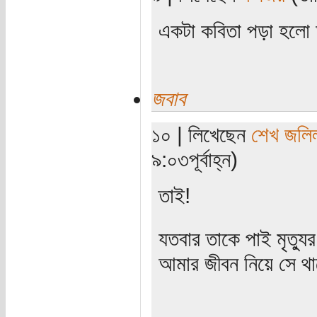
একটা কবিতা পড়া হলো
জবাব
১০ | লিখেছেন
শেখ জলি
৯:০৩পূর্বাহ্ন)
তাই!
যতবার তাকে পাই মৃত্যু
আমার জীবন নিয়ে সে থাক