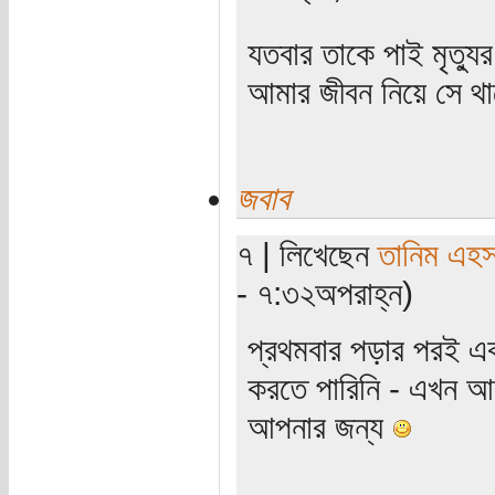
যতবার তাকে পাই মৃত্যু
আমার জীবন নিয়ে সে থাক
জবাব
৭ | লিখেছেন
তানিম এহস
- ৭:৩২অপরাহ্ন)
প্রথমবার পড়ার পরই এক
করতে পারিনি - এখন আ
আপনার জন্য