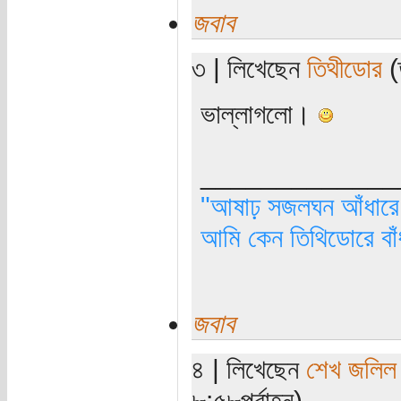
জবাব
৩ | লিখেছেন
তিথীডোর
(
ভাল্লাগলো।
_____________
"আষাঢ় সজলঘন আঁধারে, 
আমি কেন তিথিডোরে বাঁ
জবাব
৪ | লিখেছেন
শেখ জলিল
৮:৫৮পূর্বাহ্ন)