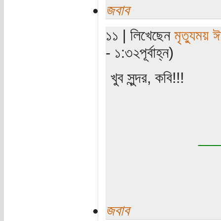
জবাব
১১ | লিখেছেন
মৃত্যুময় 
- ১:৩২পূর্বাহ্ন)
খুব সুন্দর, কবি!!!
__
জবাব