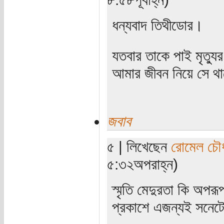
ধন্যবাদ তিথীডোর।
যতবার তাকে পাই মৃত্যু
আমার জীবন নিয়ে সে থাক
জবাব
৫ | লিখেছেন
রোমেল চৌধ
৫:৩২অপরাহ্ন)
স্মৃতি মেদুরতা কি অপরূ
প্রকাশে এজন্যই সনেটের