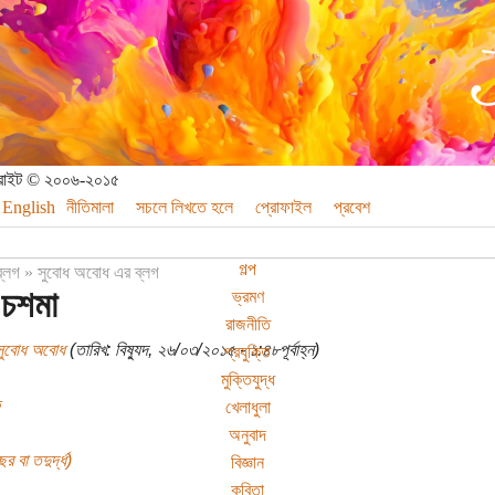
পিরাইট © ২০০৬-২০১৫
English
নীতিমালা
সচলে লিখতে হলে
প্রোফাইল
প্রবেশ
গল্প
ব্লগ
»
সুবোধ অবোধ এর ব্লগ
 চশমা
ভ্রমণ
রাজনীতি
সুবোধ অবোধ
(তারিখ: বিষ্যুদ, ২৬/০৩/২০১৫ - ১:৪৮পূর্বাহ্ন)
প্রযুক্তি
মুক্তিযুদ্ধ
খেলাধুলা
অনুবাদ
র বা তদুর্দ্ধ)
বিজ্ঞান
কবিতা