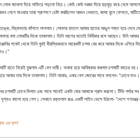
 লোক জানালা দিয়ে লাফিয়ে পড়লো নিচে। কেউ কেউ দরজা দিয়ে হুড়মুড় করে নেমে আসলো।
গুন লেগে যাওয়ায় তারা প্রাণপণে চেষ্টা করছিলেন আগুন নেভাতে, জামা খুলে ফেলতে, মাটিত
্কে, বিহ্বলতায় কাঁপতে লাগলাম। সোফার হাতলে আমার হাতের আঙুল শক্ত হয়ে দেবে যে
োফায় বসা লোকটির দিকে তাকালাম। তিনি আগের মতোই নির্বিকার বসে আছেন। উনি আমার 
াঞ্জাবির পকেট থেকে তিনি খুবই ধীরস্থিরভাবে আরেকটি চশমা বের করে আমার দিকে এগিয়ে দি
দাও।”
াটি হাতে নিয়েই বুঝলাম এটি বেশ ভারী। অবাক হয়ে আবিষ্কার করলাম চশমাটি কাচের নয়। 
য়ে আবার তার দিকে তাকালাম। তিনি আবার, এবার বেশ জোরের সাথে বললেন- “চোখে দাও।
ের চশমাটি চোখে দিলাম এবং সাথে সাথেই একটা ঘোর আমাকে গ্রাস করলো। টিভি পর্দার সব
সব দৃশ্যও কালো হয়ে গেল। সেখানে রক্তলাল রঙে একটি লাইন ভেসে উঠলো- “দেশে গণতন্ত্র 
োধ এর ব্লগ