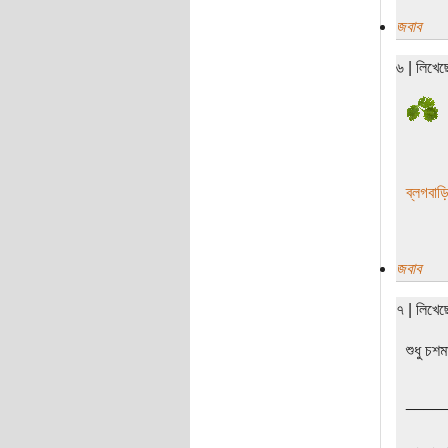
জবাব
৬ | লিখে
ব্লগবাড়
জবাব
৭ | লিখে
শুধু চশ
____