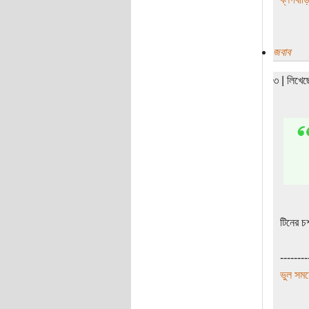
জবাব
৩ | লিখে
টিনের চ
--------
ভুল সময়