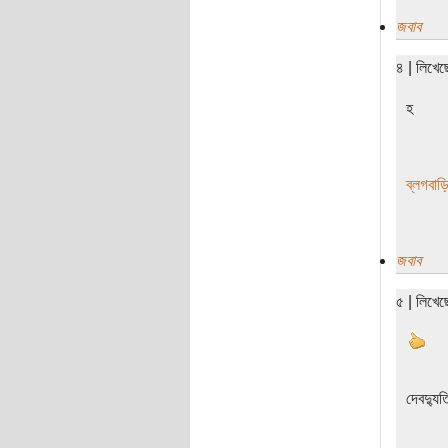
জবাব
৪ | লিখে
হ
ব্লগবাড়
জবাব
৫ | লিখে
দেবদ্যুত