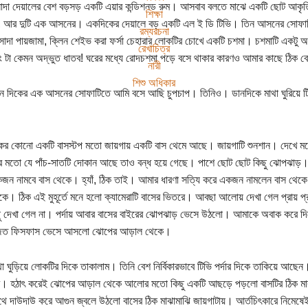
াদা দেয়ালের বেশ বড়সড় একটি এয়ার কন্ডিশন‌ড রুম। আসবাব বলতে মাঝে একটি ছোট আকৃতির
শিক্ষা
 আর দুটি এক আসনের। একদিকের দেয়ালে বড় একটি এল ই ডি টিভি। তিন আসনের সোফাটির
রম্যরচনা
ি, সাদা পায়জামা, ক্লিন শেইভ করা ফর্সা চেহারার লোকটির চোখে একটি চশমা। চশমাটি একট
রেখাচিত্র
ং টা কেমন অদ্ভুত ধাতব! ঘরের মধ্যে রোদচশমা পড়ে বসে থাকার কারণও আমার কাছে ঠিক 
নারী
শিশু অধিকার
ন দিকের এক আসনের সোফাটিতে আমি বসে আছি চুপচাপ। তিনিও। ডানদিকে মাথা ঘুরিয়ে টি
ের কোনো একটি বাসস্টপ মতো জায়গায় একটি বাস থেমে আছে। জায়গাটি শুনশান। দেখে মন
 মতো যে পাঁচ-সাতটি দোকান আছে তাও বন্ধ হয়ে গেছে। পাশে ছোট ছোট কিছু ঝোপঝাড়। 
ন নামবে বাস থেকে। হ্যাঁ, ঠিক তাই। আমার ধারণা সত্যি করে একজন নামলেন বাস থেকে
দিকে। ঠিক এই মুহূর্তে মনে হলো ক্যামেরাটি বাসের ভিতরে। আবছা আলোয় দেখা গেল প্রায় প
ু দেখা গেল না। পর্দায় আবার বাসের বাইরের ঝোপঝাড় ভেসে উঠলো। আমাকে অবাক করে 
িত ফিসফাস ভেসে আসলো ঝোপের আড়াল থেকে।
া ঘুড়িয়ে লোকটির দিকে তাকালাম। তিনি বেশ নির্বিকারভাবে টিভি পর্দার দিকে তাকিয়ে আছেন। 
ম। হঠাৎ করেই ঝোপের আড়াল থেকে আলোর মতো কিছু একটি আছড়ে পড়লো বাসটির ঠিক মা
থে দাউদাউ করে আগুন জ্বলে উঠলো বাসের ঠিক মাঝামাঝি জায়গাটায়। আর্তচিৎকারে নিমেষেই