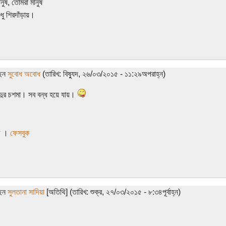
নুষ, তোমরা মানুষ
ধু শিরদাঁড়ায়।
ছেন
সুবোধ অবোধ
(তারিখ: বিষ্যুদ, ২৬/০৩/২০১৫ - ১১:২৯অপরাহ্ন)
দুর চশমা। সব বন্ধ হয়ে যায়।
ি
।
ফেসবুক
ছেন
সুলতানা সাদিয়া
[অতিথি] (তারিখ: শুক্র, ২৭/০৩/২০১৫ - ৮:৩৪পূর্বাহ্ন)