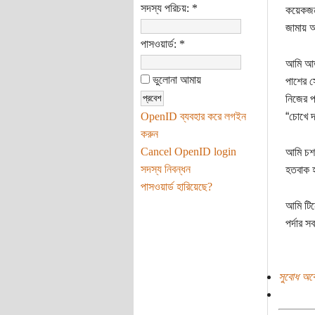
সদস্য পরিচয়:
*
কয়েকজন
জামায় আ
পাসওয়ার্ড:
*
আমি আতঙ
ভুলোনা আমায়
পাশের স
নিজের প
OpenID ব্যবহার করে লগইন
“চোখে 
করুন
Cancel OpenID login
আমি চশম
সদস্য নিবন্ধন
হতবাক হ
পাসওয়ার্ড হারিয়েছে?
আমি টিন
পর্দার 
সুবোধ অব