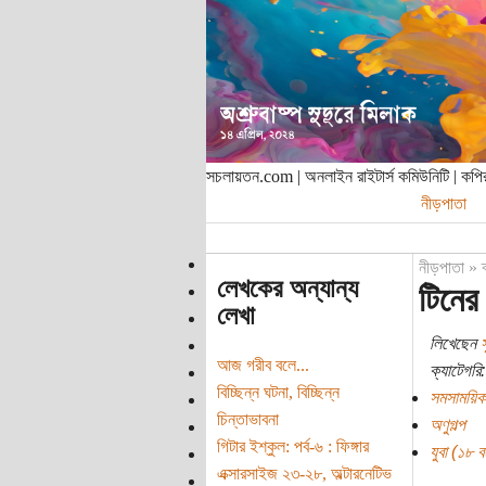
সচলায়তন.com | অনলাইন রাইটার্স কমিউনিটি | ক
নীড়পাতা
নীড়পাতা
»
লেখকের অন্যান্য
টিনের
লেখা
লিখেছেন
আজ গরীব বলে...
ক্যাটেগরি:
বিচ্ছিন্ন ঘটনা, বিচ্ছিন্ন
সমসাময়িক
চিন্তাভাবনা
অণুগল্প
গিটার ইশ্‌কুল: পর্ব-৬ : ফিঙ্গার
যুবা (১৮ বছ
এক্সারসাইজ ২৩-২৮, অল্টারনেটিভ