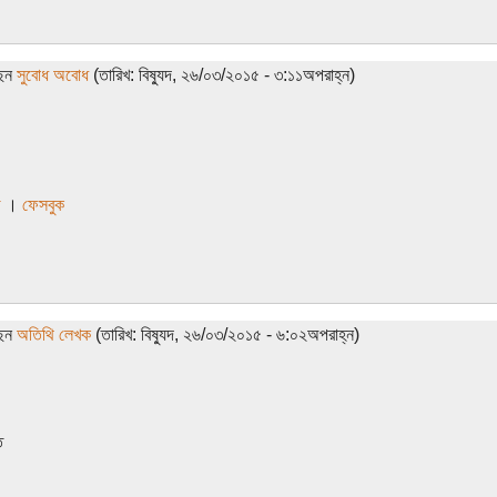
ছেন
সুবোধ অবোধ
(তারিখ: বিষ্যুদ, ২৬/০৩/২০১৫ - ৩:১১অপরাহ্ন)
ি
।
ফেসবুক
ছেন
অতিথি লেখক
(তারিখ: বিষ্যুদ, ২৬/০৩/২০১৫ - ৬:০২অপরাহ্ন)
ি