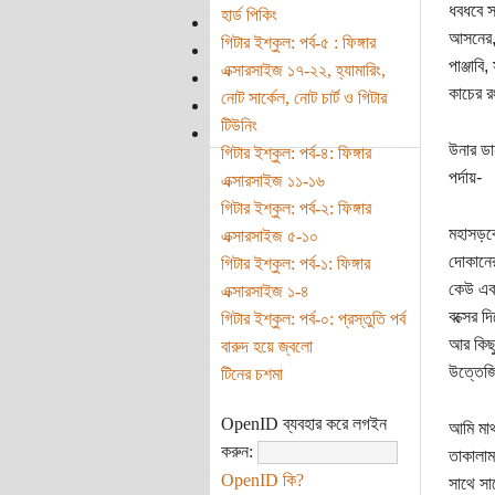
ধবধবে স
হার্ড পিকিং
আসনের,
গিটার ইশ্‌কুল: পর্ব-৫ : ফিঙ্গার
পাঞ্জাব
এক্সারসাইজ ১৭-২২, হ্যামারিং,
কাচের র
নোট সার্কেল, নোট চার্ট ও গিটার
টিউনিং
উনার ডা
গিটার ইশ্‌কুল: পর্ব-৪: ফিঙ্গার
পর্দায়-
এক্সারসাইজ ১১-১৬
গিটার ইশ্‌কুল: পর্ব-২: ফিঙ্গার
মহাসড়ক
এক্সারসাইজ ৫-১০
দোকানের
গিটার ইশ্‌কুল: পর্ব-১: ফিঙ্গার
কেউ একজ
এক্সারসাইজ ১-৪
বক্সের 
গিটার ইশ্‌কুল: পর্ব-০: প্রস্তুতি পর্ব
আর কিছ
বারুদ হয়ে জ্বলো
উত্তেজ
টিনের চশমা
OpenID ব্যবহার করে লগইন
আমি মাথ
করুন:
তাকালা
OpenID কি?
সাথে সা