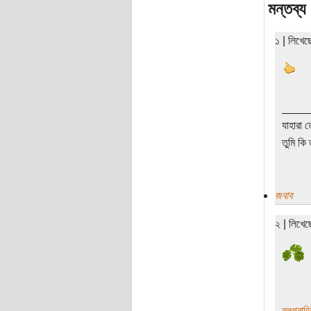
মন্তব্য
১ | লিখে
____
যাহারা 
তুমি কি 
জবাব
২ | লিখে
ব্লগবাড়