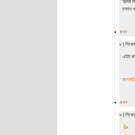
আমরা মা
তফাত শু
জবাব
৮ | লিখে
এইটা যা
ব্লগবাড়
জবাব
৯ | লিখে