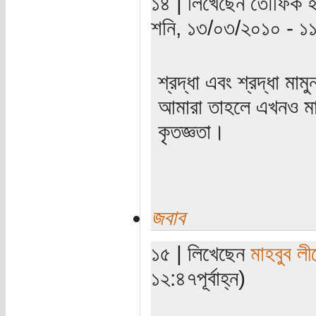
১৪ | লিখেছেন তৌফিক হা
শনি, ১৩/০৩/২০১০ - ১
শ্রদ্ধা এবং শ্রদ্ধা ম
আমারা তাহলে এখনও মান
কৃতজ্ঞতা।
জবাব
১৫ | লিখেছেন
মাহবুব লী
১২:৪৭পূর্বাহ্ন)