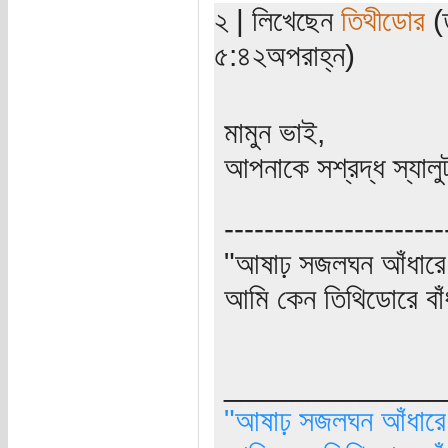
২ | লিখেছেন
তিথীডোর
(ত
৫:৪২অপরাহ্ন)
মামুন ভাই,
আপনাকে সশ্রদ্ধ স্যালু
----------------------
"আষাঢ় সজলঘন আঁধারে, 
আমি কেন তিথিডোরে বাঁ
_____________
"আষাঢ় সজলঘন আঁধারে, 