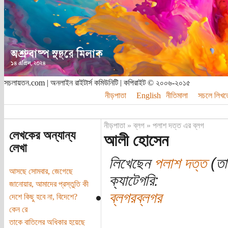
সচলায়তন.com | অনলাইন রাইটার্স কমিউনিটি | কপিরাইট © ২০০৬-২০১৫
নীড়পাতা
English
নীতিমালা
সচলে লিখত
নীড়পাতা
»
ব্লগ
»
পলাশ দত্ত এর ব্লগ
লেখকের অন্যান্য
আলী হোসেন
লেখা
লিখেছেন
পলাশ দত্ত
(তা
আসছে সোমবার, জেগেছে
ক্যাটেগরি:
জানোয়ার, আমাদের প্রস্তুতি কী
ব্লগরব্লগর
দেশে কিছু হবে না, বিদেশে?
কেন রে
তাকে বাতিলের অধিকার হয়েছে