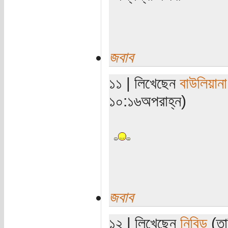
জবাব
১১ | লিখেছেন
বাউলিয়ানা
১০:১৬অপরাহ্ন)
জবাব
১২ | লিখেছেন
নিবিড়
(তা