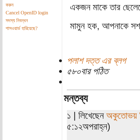
একজন মাকে তার ছেলেক
করুন
Cancel OpenID login
সদস্য নিবন্ধন
মামুন হক, আপনাকে সশ্র
পাসওয়ার্ড হারিয়েছে?
পলাশ দত্ত এর ব্লগ
৫৮০বার পঠিত
মন্তব্য
১ | লিখেছেন
অকুতোভয় ব
৫:১২অপরাহ্ন)