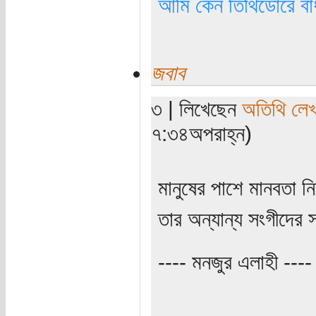
আমি কেন তিথিডোরে বাঁ
জবাব
৩ | লিখেছেন
অতিথি লে
৭:৩৪অপরাহ্ন)
মানুষের পাশে মানবতা নি
তার অন্যান্য সংগীদের
---- মনজুর এলাহী ----