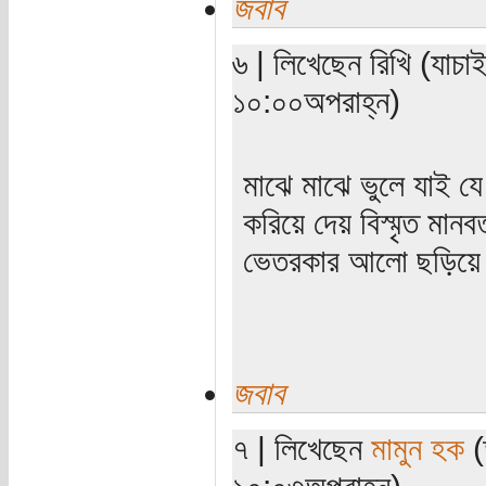
জবাব
৬ | লিখেছেন রিখি (যাচ
১০:০০অপরাহ্ন)
মাঝে মাঝে ভুলে যাই যে
করিয়ে দেয় বিস্মৃত মা
ভেতরকার আলো ছড়িয়ে 
জবাব
৭ | লিখেছেন
মামুন হক
(
১০:০৩অপরাহ্ন)