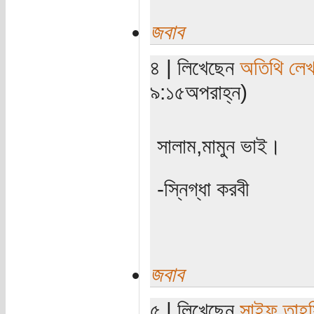
জবাব
৪ | লিখেছেন
অতিথি লে
৯:১৫অপরাহ্ন)
সালাম,মামুন ভাই।
-স্নিগ্ধা করবী
জবাব
৫ | লিখেছেন
সাইফ তাহ