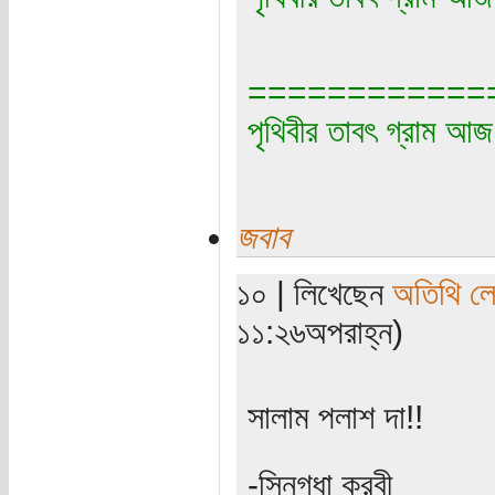
============
পৃথিবীর তাবৎ গ্রাম আজ 
জবাব
১০ | লিখেছেন
অতিথি ল
১১:২৬অপরাহ্ন)
সালাম পলাশ দা!!
-স্নিগ্ধা করবী