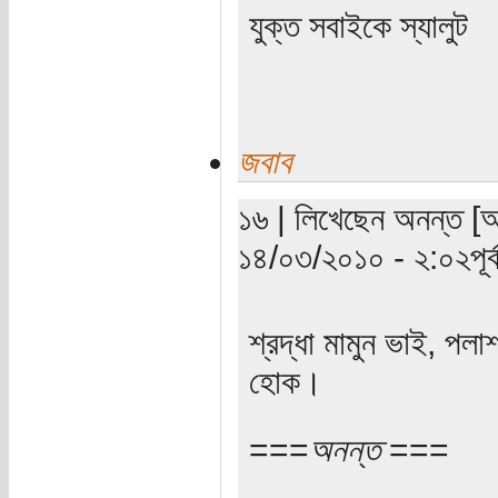
যুক্ত সবাইকে স্যালুট
জবাব
১৬ | লিখেছেন অনন্ত [অত
১৪/০৩/২০১০ - ২:০২পূর্ব
শ্রদ্ধা মামুন ভাই, প
হোক।
===
অনন্ত
===