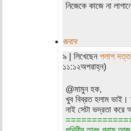
নিজেকে কাজে না লাগান
জবাব
৯ | লিখেছেন
পলাশ দত্ত
১১:১২অপরাহ্ন)
@মামুন হক,
খুব বিব্রত হলাম ভাই। 
নাই সেটা ভদ্রতা করে
============
পৃথিবীর তাবৎ গ্রাম আজ 