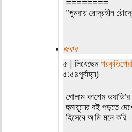
========
"পুনরায় রৌদ্রহীন রৌদ
জবাব
৫ | লিখেছেন
প্রকৃতিপ্র
৫:৫৪পূর্বাহ্ন)
গোলাম কাশেম ড্যাডি'র
হুমায়ূনের বই পড়তে দে
হিসেবে আমি মনে করি