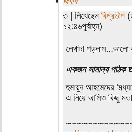
জবাব
৩ | লিখেছেন
বিপ্রতীপ
(ত
১২:৪৬পূর্বাহ্ন)
লেখাটা পড়লাম...ভালো 
একজন সামান্য পাঠক ত
হুমায়ুন আহমেদের 'মধ্য
এ নিয়ে আমিও কিছু মত
~~~~~~~~~~~~