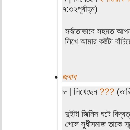
৭:৩২পূর্বাহ্ন)
সর্বতোভাবে সহমত আপনা
লিখে আমার কষ্টটা বাঁচ
জবাব
৮ | লিখেছেন
???
(তারি
দুইটা জিনিস ঘটে বিদ্
গেলে সুধীসমাজ তাকে 