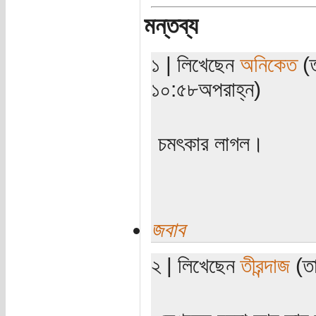
মন্তব্য
১ | লিখেছেন
অনিকেত
(ত
১০:৫৮অপরাহ্ন)
চমৎকার লাগল।
জবাব
২ | লিখেছেন
তীরন্দাজ
(তা