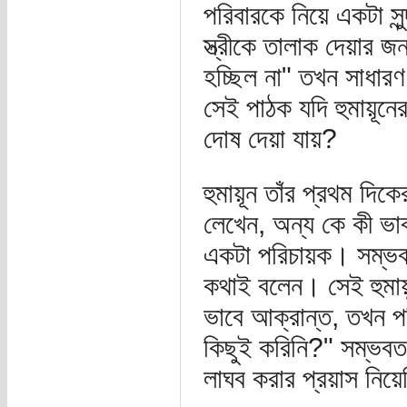
পরিবারকে নিয়ে একটা সুন
স্ত্রীকে তালাক দেয়ার 
হচ্ছিল না" তখন সাধারণ
সেই পাঠক যদি হুমায়ূনের
দোষ দেয়া যায়?
হুমায়ূন তাঁর প্রথম দি
লেখেন, অন্য কে কী ভা
একটা পরিচায়ক। সম্ভব
কথাই বলেন। সেই হুমায়
ভাবে আক্রান্ত, তখন পত
কিছুই করিনি?" সম্ভবত ত
লাঘব করার প্রয়াস নিয়