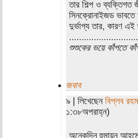
তার শিল্প ও ব্যক্তিগত
সিনক্রোনাইজড ভাবতে আ
দুর্ভাগ্য তার, কারণ এ
............................
শুশুকের ভয়ে কাঁপতে কা
জবাব
৯ | লিখেছেন
বিপ্লব রহম
১:৩৮অপরাহ্ন)
অনেকদিন হুমায়ুন আহম