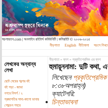
সচলায়তন.com | অনলাইন রাইটার্স কমিউনিটি | কপিরাইট © ২০০৬-২০১৫
নীড়পাতা
English
নীতিমালা
সচলে লিখত
নীড়পাতা
»
ব্লগ
»
প্রকৃতিপ্রেমিক এর ব্লগ
লেখকের অন্যান্য
হুমায়ূননামা: দুটি কথা,
লেখা
লিখেছেন
প্রকৃতিপ্রেমিক
ছোট মেয়ের গল্পের বই
৮:৩৮অপরাহ্ন)
বই পড়া - জাভা
ক্যাটেগরি:
নগরে নিসর্গ / ২
প্রজাপতির সাদা-কালো ডানায়
চিন্তাভাবনা
গোল্ডেন শহরে