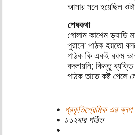
আমার মনে হয়েছিল ওট
শেষকথা
গোলাম কাশেম ড্যাডি 
পুরানো পাঠক হয়তো বলব
পাঠক কি একই রকম ভাবছ
বদলায়নি; কিন্তু ব্যক
পাঠক তাতে কষ্ট পেলে 
প্রকৃতিপ্রেমিক এর ব্লগ
৮১২বার পঠিত