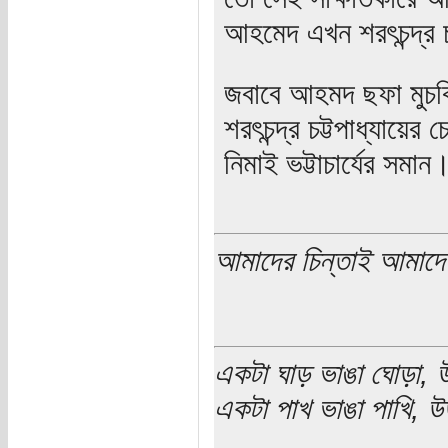
আহমেদ এখন শরৎচন্দ্র চ
জবাবে আহমদ ছফা মুচক
শরৎচন্দ্র চট্টপাধ্যায়ে
নিমাই ভট্টাচার্যের সমা
আমাদের চিন্তাই আমাদে
একটা ঘাড় ভাঙা ঘোড়া, উ
একটা পাখ ভাঙা পাখি, উড