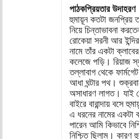
পাঠকপ্রিয়তার উদাহরণ
হুমায়ূন কতটা জনপ্রিয় 
নিয়ে চিন্তাভাবনা করতে
রোকেয়া সরনী আর ইন্দির
নামে তাঁর একটা ক্লাব
কলেজে পড়ি। রিয়াজ স্য
তল্লাবাগ থেকে ফার্মগেট
আধা ঘন্টার পথ। শুক্রব
অসাধারণ লাগত। যাই হ
বাইরে বারান্দায় বসে হু
এ ধরনের নামের একটা 
পারেন আমি কিভাবে নিশ
নিশ্চিত ছিলাম। কারণ হ