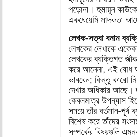
পড়োনা। হুমায়ূন কাউকে
একঘেয়েমি মাদকতা আছ
লেখক-সত্বা বনাম ব্যক্
লেখকের লেখাকে একেক
লেখকের ব্যক্তিগত জী
করে আনেনা, এই বোধ 
ভাববেন; কিন্তু কারো ন
দেখার অধিকার আছে। হু
কেবলমাত্র উপন্যাস হিস
সময়ে তাঁর বর্তমান-পূর্
বিশেষ করে তাঁদের সংসার
সম্পর্কের বিষয়গুলি এম