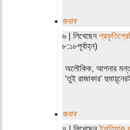
জবাব
৬ | লিখেছেন
প্রকৃতিপ্র
৮:১৮পূর্বাহ্ন)
অলৌকিক, আপনার মন্তব্
'তুই রাজাকার' হুমায়ূনেরই
জবাব
৭ | লিখেছেন
ইশতিয়াক 