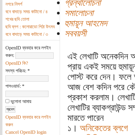
গ্রন্থালোচনা
নগরে নিসর্গ
সমালোচনা
বনে বাদাড়ে সময় কাটানো / ৪
শখের ছবি তোলা
হুমায়ূন আহমেদ
ছবি ব্লগ : কলোরাডো পিঠা উৎসব
সববয়সী
বনে বাদাড়ে সময় কাটানো / ৩
OpenID ব্যবহার করে লগইন
এই লেখাটি অনেকদিন আ
করুন:
OpenID কি?
প্রায় একই সময়ে হুমা
সদস্য পরিচয়:
*
পোস্ট করে দেন। ফলে 
আজ বেশ কদিন পরে কৌ
পাসওয়ার্ড:
*
প্রকাশ করলাম। লেখাট
ভুলোনা আমায়
লেখাটির ব্যাকগ্রাউন্ড সম
মারতে পারেন
OpenID ব্যবহার করে লগইন
করুন
১।
অনিকেতের ব্লগে
Cancel OpenID login