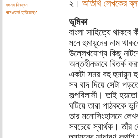
২।
অতিথি লেখকের ব্ল
সদস্য নিবন্ধন
পাসওয়ার্ড হারিয়েছে?
ভূমিকা
বাংলা সাহিত্যে থাকবে ক
মনে হুমায়ূনের নাম থাক
উল্লেখযোগ্য কিছু নাটক
অন্তহীনভাবে বিতর্ক 
একটা সময় বহু হুমায়ূন 
সব বাদ দিয়ে সেটা পড়ত
কল্পবিলাসী। তাই হয়তো স
ঘটিয়ে তারা পাঠককে ভ
তার মনোসিংহাসনে লেখক
সবচেয়ে স্বার্থক। তাঁর
হুমায়ূনের সাধারণ কথাই