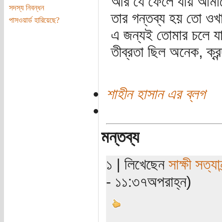
আর যে ফেলে যায় আমা
সদস্য নিবন্ধন
তার গন্তব্য হয় তো ওখ
পাসওয়ার্ড হারিয়েছে?
এ জন্যই তোমার চলে য
তীব্রতা ছিল অনেক, ক্রন
শাহীন হাসান এর ব্লগ
মন্তব্য
১ | লিখেছেন
সাক্ষী সত্যান
- ১১:৩৭অপরাহ্ন)