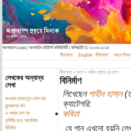
সচলায়তন.com | অনলাইন রাইটার্স কমিউনিটি | কপিরাইট © ২০০৬-২০১৫
নীড়পাতা
English
নীতিমালা
সচলে লিখত
নীড়পাতা
»
ব্লগ
»
শাহীন হাসান এর ব্লগ
লেখকের অন্যান্য
বিনির্মাণ
লেখা
লিখেছেন
শাহীন হাসান
(ত
হাওয়ায় মেয়ের চুল খেলে যায়
ক্যাটেগরি:
সুন্দরবনের গান
কবিতা
এ আমার দেশ নয়
পৃথিবীর দু:খ, আমেরিকা
যে গান এখনো হয়নি লে
বিনির্মাণ