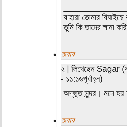
_____________
যাহারা তোমার বিষাইছে 
তুমি কি তাদের ক্ষমা কর
জবাব
২ | লিখেছেন Sagar (য
- ১১:১৬পূর্বাহ্ন)
অদ্ভুত সুন্দর। মনে হ
জবাব