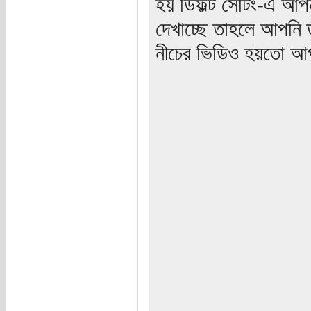
হয় ডিফল্ট সেটিং-এ আপন
দেখাচ্ছে তাহলে আপনি 
নীচের ভিডিও হয়তো আপ