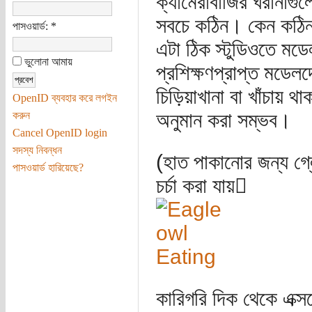
ক্যামেরাবাজির ঘরানাগু
সবচে কঠিন। কেন কঠি
পাসওয়ার্ড:
*
এটা ঠিক স্টুডিওতে মড
ভুলোনা আমায়
প্রশিক্ষণপ্রাপ্ত মডেল
চিড়িয়াখানা বা খাঁচায়
OpenID ব্যবহার করে লগইন
অনুমান করা সম্ভব।
করুন
Cancel OpenID login
সদস্য নিবন্ধন
(হাত পাকানোর জন্য গ
পাসওয়ার্ড হারিয়েছে?
চর্চা করা যায়
কারিগরি দিক থেকে এক্সপো