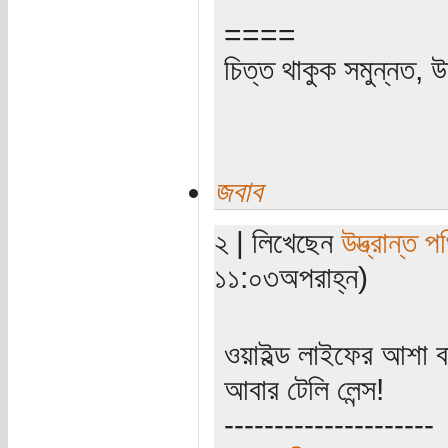
====
চিত্ত থাকুক সমুন্নত, উ
জবাব
২ | লিখেছেন
উদ্ভ্রান্ত 
১১:০৩অপরাহ্ন)
ওয়াইল্ড লাইফের আশা বাদ
আবার টেলি লেন্স!
---------------------