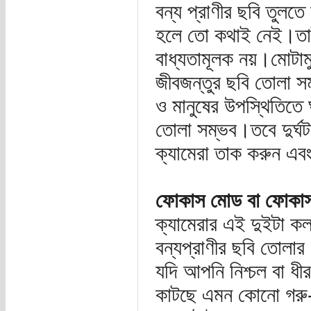
বন্য প্রাণীর ছবি তুলত
হলে তো কথাই নেই।তাই 
বাধ্যতামূলক নয়।মোটামুট
জীবজন্তুর ছবি তোলা সম
ও মানুষের উপস্থিতিতে
তোলা সম্ভব।তবে দুর্ঘটন
ক্যামেরা তাক করুন এবং 
ফোকাস মোড বা ফোকাস 
ক্যামেরার এই দুইটা ক
বন্যপ্রাণীর ছবি তোলার
যদি আপনি নিশ্চল বা ধী
কাটছে এমন কোনো গরু-ম