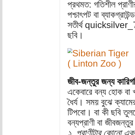
প্রথমত: গতিশীল প্রাণীর
পশ্চাৎপট বা ব্যাকগ্রাউ
সতীর্থ quicksilver_7
ছবি।
জীব-জন্তুর জন্য কারিগর
একেবারে বন্য হোক বা খ
ধৈর্য। সময় বুঝে ক্যাম
টিপবো। বা কী ছবি তু
বন্যপ্রাণী বা জীবজন্তু
১. প্রাণীটার কোনো এ