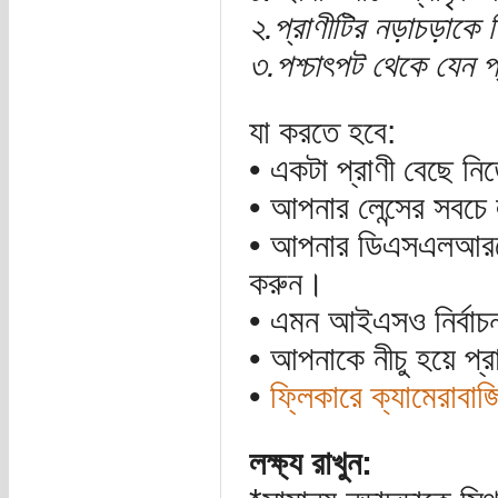
২.প্রাণীটির নড়াচড়াকে স
৩.পশ্চাৎপট থেকে যেন 
যা করতে হবে:
• একটা প্রাণী বেছে নি
• আপনার লেন্সের সবচে
• আপনার ডিএসএলআরকে 
করুন।
• এমন আইএসও নির্বাচন
• আপনাকে নীচু হয়ে প্র
•
ফ্লিকারে ক্যামেরাবাজ
লক্ষ্য রাখুন: