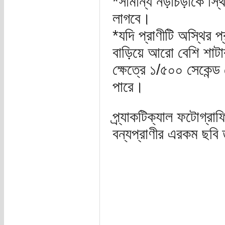
*সামান্য নড়াচড়াকে স্
লাগবে।
*যদি প্রাণীটি অস্থির
বাড়িয়ে আরো বেশি শাটা
ক্ষেত্রে ১/৫০০ সেকেন্
পারে।
প্র্যাকটিক্যাল ফটোগ্র
বন্যপ্রাণীর এরকম ছবি 