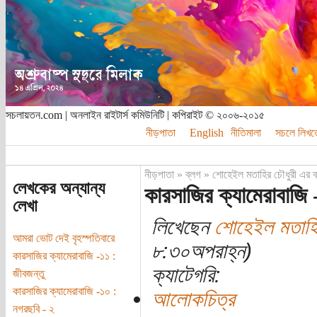
সচলায়তন.com | অনলাইন রাইটার্স কমিউনিটি | কপিরাইট © ২০০৬-২০১৫
নীড়পাতা
English
নীতিমালা
সচলে লিখত
নীড়পাতা
»
ব্লগ
»
শোহেইল মতাহির চৌধুরী এর ব
লেখকের অন্যান্য
কারসাজির ক্যামেরাবাজি 
লেখা
লিখেছেন
শোহেইল মতাহি
আমরা ভোট দেই বৃহস্পতিবারে
৮:৩০অপরাহ্ন)
কারসাজির ক্যামেরাবাজি -১১ :
ক্যাটেগরি:
জীবজন্তু
কারসাজির ক্যামেরাবাজি -১০ :
আলোকচিত্র
নগরছবি - ২