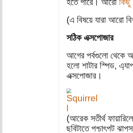
হতে পারে। আরো
কিছু
(এ বিষয়ে যারা আরো ব
সঠিক এক্সপোজার
আগের পর্বগুলো থেকে আম
হলো শাটার স্পিড, এ্
এক্সপোজার।
(আরেক সতীর্থ ফায়ারিল
ছবিটাতে পশ্চাৎপট ঝাপস