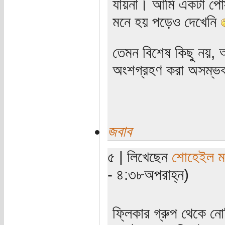
যায়না। আমি একটা পোস
মনে হয় পড়েও দেখেনি
তেমন বিশেষ কিছু নয়,
অংশগ্রহণ করা অসম্ভব
জবাব
৫ | লিখেছেন
শোহেইল মত
- ৪:৩৮অপরাহ্ন)
ফ্লিকার গ্রুপ থেকে 