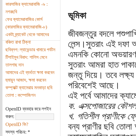
কারসাজির ক্যামেরাবাজি -৯ :
নগরছবি
ভূমিকা
ফের ক্যামেরাবাজির কোর্স
(কারসাজির ক্যামেরাবাজি-৮)
জীবজন্তুর বদলে পশুপাখ
একটা ব্র্যাকেট থেকে আমাদের
লেন্স।সুতরাং এই দফা আ
বঞ্চিত রাখা ঠিক্না
ছবিব্লগ: ল্যাভেন্ডার খামারে পর্যটন
এমনকি কোনো অভয়ারণ্যত
টিপাইমুখ বিবাদ: শালিস মেনে
সুতরাং আমরা হাত পাকাব
তালগাছ দান
আমাদের এই ব্যর্থতা ক্ষমা করবেন
জন্তু দিয়ে। তবে লক্ষ্
হুমায়ুন আজাদ, ক্ষমা করবেন
পরিবেশেই আছে।
কম্প্যাক্ট ক্যামেরায় মনকাড়া ছবি
এই পর্বে আমাদের ক্যামের
তোলা : কম্পোজিশন
ক. এক্সপোজারের কৌশল
OpenID ব্যবহার করে লগইন
খ. গতিশীল প্রাণীকে ফ্
করুন:
বন্য প্রাণীর ছবি তোল
OpenID কি?
সদস্য পরিচয়:
*