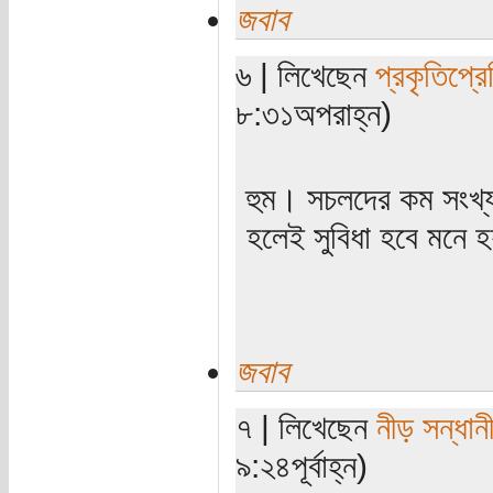
জবাব
৬ | লিখেছেন
প্রকৃতিপ্র
৮:৩১অপরাহ্ন)
হুম। সচলদের কম সংখ্
হলেই সুবিধা হবে মনে 
জবাব
৭ | লিখেছেন
নীড় সন্ধান
৯:২৪পূর্বাহ্ন)