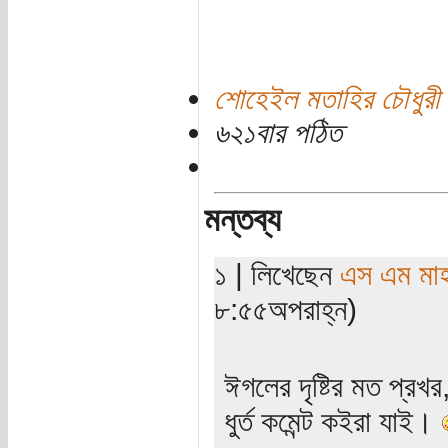
শোহেইল মতাহির চৌধুরী 
৬২১বার পঠিত
মন্তব্য
১ | লিখেছেন
এস এম মাহবু
৮:৫৫অপরাহ্ন)
ঈগলের দৃষ্টির মত প্রখ
ধুর্ত কমেন্ট কইরা যাই।