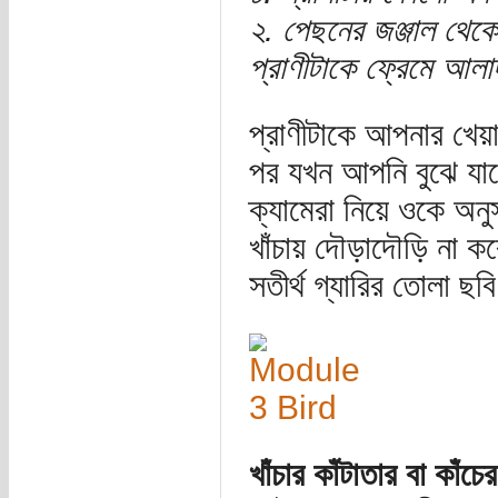
২. পেছনের জঞ্জাল থেক
প্রাণীটাকে ফ্রেমে আল
প্রাণীটাকে আপনার খেয়া
পর যখন আপনি বুঝে যা
ক্যামেরা নিয়ে ওকে অনু
খাঁচায় দৌড়াদৌড়ি না ক
সতীর্থ গ্যারির তোলা ছবি
খাঁচার কাঁটাতার বা কাঁচ