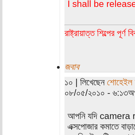
I shall be releas
রাষ্ট্রায়াত্ত শিল্পের পূর্ণ 
জবাব
১০ | লিখেছেন
শোহেইল ম
০৮/০৫/২০১০ - ৬:১৩অপ
আপনি যদি camera r
এক্সপোজার কমাতে বাড়