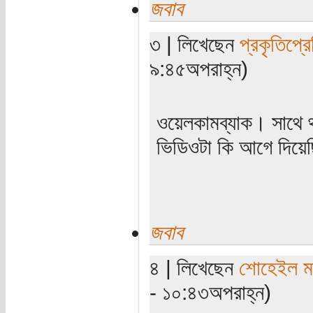
জবাব
৩ | লিখেছেন
প্রকৃতিপ্র
৯:৪৫অপরাহ্ন)
ওয়েলকামব্যাক। সাথে থ
ভিডিওটা কি আগে দিয়ে
জবাব
৪ | লিখেছেন
শোহেইল মত
- ১০:৪৩অপরাহ্ন)