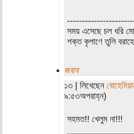
----------------------
সময় এসেছে চল ধরি মো
শক্ত কৃপাণে তুলি বরা
জবাব
১৩ | লিখেছেন
বোহেমিয়া
৯:৫৩অপরাহ্ন)
সহমত!! খেলুম না!!!
_____________