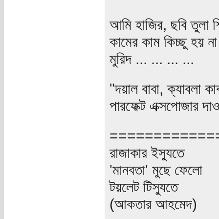
আমি হাজির, ছবি তুলা শ
কামের কাম কিচ্ছু হয়
মুরিদ ... ... ... ...
"দয়াল বাবা, ক্যাবলা কা
পারফেক্ট এক্সপোজার দাও
============
রাজাকার ইস্যুতে
'মানবতা' মুছে ফেলো
টয়লেট টিস্যুতে
(আকতার আহমেদ)