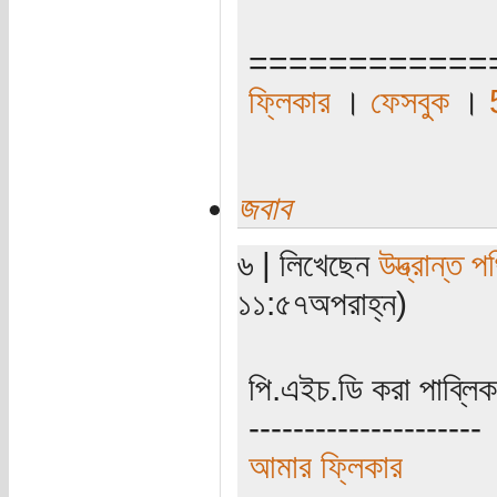
============
ফ্লিকার
।
ফেসবুক
।
জবাব
৬ | লিখেছেন
উদ্ভ্রান্ত 
১১:৫৭অপরাহ্ন)
পি.এইচ.ডি করা পাব্ল
---------------------
আমার ফ্লিকার