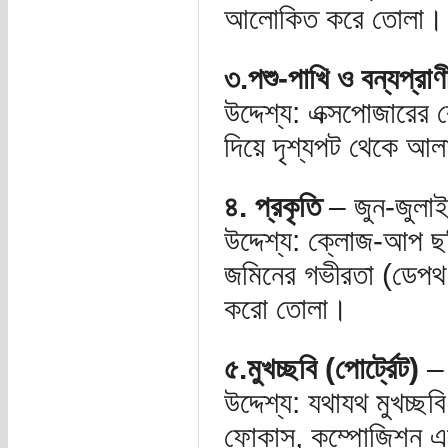
আলোকিত করে তোলা।
৩.পশু-পাখি ও বন্যপ্রাণ
উদ্দেশ্য: এক্সপোজারের
দিয়ে দৃশ্যপট থেকে আল
৪. প্রকৃতি
– জুন-জুলা
উদ্দেশ্য: ক্লোজ-আপ 
জমিনের গভীরতা (ডেপথ অ
করো তোলা।
৫.মুখচ্ছবি (পোর্ট্রেট)
– 
উদ্দেশ্য: যথাযথ মুখচ্
ফোকাস, কম্পোজিশন এব