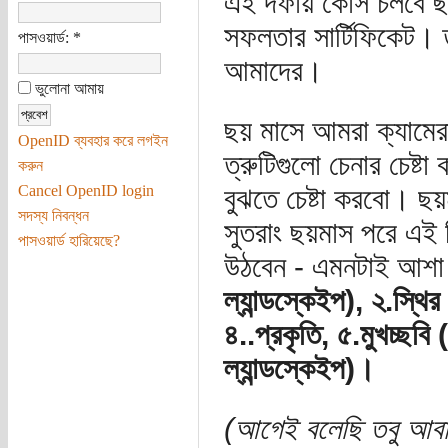
এই দফায় কোর্স চলবে ছয়
সফলতার সার্টিফিকেট। ত
পাসওয়ার্ড:
*
আমাদের।
ভুলোনা আমায়
ছয় মাসে আমরা ক্যামেরাব
OpenID ব্যবহার করে লগইন
ত্রুটিগুলো চেনার চেষ্ট
করুন
Cancel OpenID login
বুঝতে চেষ্টা করবো। ছ
সদস্য নিবন্ধন
সুতরাং ছয়মাস পরে এই 
পাসওয়ার্ড হারিয়েছে?
উঠবেন - এমনটাই আশা।
ল্যান্ডস্কেইপ), ২.স্থি
৪..প্রকৃতি, ৫.মুখচ্ছবি 
ল্যান্ডস্কেইপ)।
(আগেই বলেছি তবু আবার