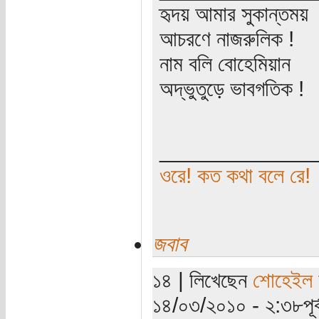
হৃদয় আমার সুকান্তময়
আচরণে নাজরুলিক !
নাম বলি বোহেমিয়ান
অদ্ভুতুড়ে ভাবগতিক !
_____________
ওরে! কত কথা বলে রে!
জবাব
১৪ | লিখেছেন
শোহেইল ম
১৪/০৩/২০১০ - ২:৩৮পূর্ব