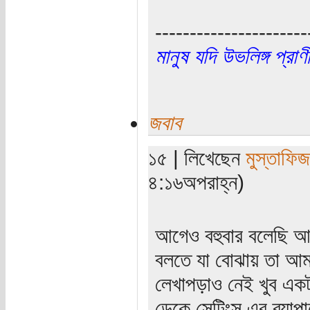
----------------------
মানুষ যদি উভলিঙ্গ প্র
জবাব
১৫ | লিখেছেন
মুস্তাফিজ
৪:১৬অপরাহ্ন)
আগেও বহুবার বলেছি আজ
বলতে যা বোঝায় তা আমা
লেখাপড়াও নেই খুব এক
ডেকে সেটিংস্‌ এর ব্য