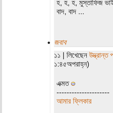
হ, হ, হ, মুস্তাফিজ ভা
বাদ, বাদ ...
জবাব
১১ | লিখেছেন
উদ্ভ্রান্ত
১:৪৫অপরাহ্ন)
এক্মত
---------------------
আমার ফ্লিকার