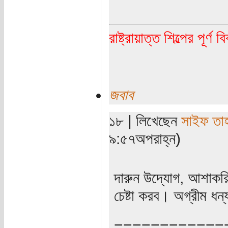
রাষ্ট্রায়াত্ত শিল্পের পূর্ণ 
জবাব
১৮ | লিখেছেন
সাইফ তা
৯:৫৭অপরাহ্ন)
দারুন উদ্যোগ, আশাকরি 
চেষ্টা করব। অগ্রীম ধন
============