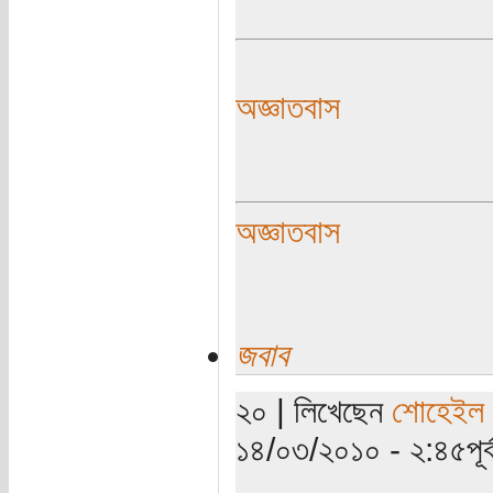
অজ্ঞাতবাস
অজ্ঞাতবাস
জবাব
২০ | লিখেছেন
শোহেইল ম
১৪/০৩/২০১০ - ২:৪৫পূর্ব