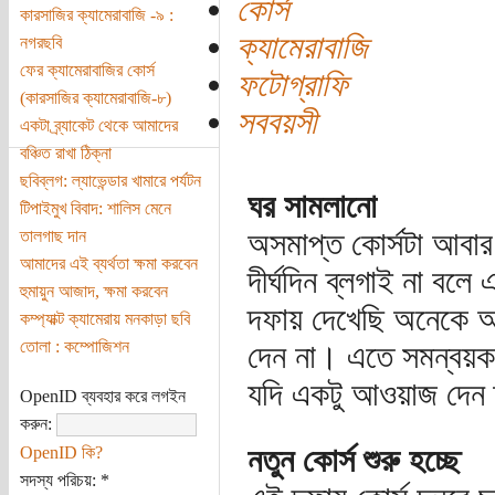
কোর্স
কারসাজির ক্যামেরাবাজি -৯ :
ক্যামেরাবাজি
নগরছবি
ফের ক্যামেরাবাজির কোর্স
ফটোগ্রাফি
(কারসাজির ক্যামেরাবাজি-৮)
সববয়সী
একটা ব্র্যাকেট থেকে আমাদের
বঞ্চিত রাখা ঠিক্না
ছবিব্লগ: ল্যাভেন্ডার খামারে পর্যটন
ঘর সামলানো
টিপাইমুখ বিবাদ: শালিস মেনে
অসমাপ্ত কোর্সটা আবার
তালগাছ দান
আমাদের এই ব্যর্থতা ক্ষমা করবেন
দীর্ঘদিন ব্লগাই না ব
হুমায়ুন আজাদ, ক্ষমা করবেন
দফায় দেখেছি অনেকে আগ
কম্প্যাক্ট ক্যামেরায় মনকাড়া ছবি
তোলা : কম্পোজিশন
দেন না। এতে সমন্বয়ক 
যদি একটু আওয়াজ দেন ত
OpenID ব্যবহার করে লগইন
করুন:
নতুন কোর্স শুরু হচ্ছে
OpenID কি?
সদস্য পরিচয়:
*