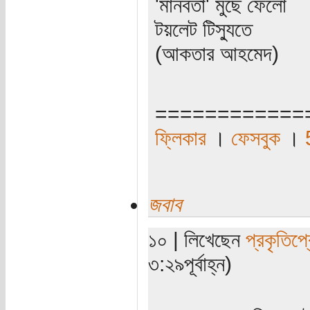
'মানবতা' মুছে ফেলো
টয়লেট টিস্যুতে
(আকতার আহমেদ)
============
ফ্লিকার
।
ফেসবুক
।
জবাব
১০ | লিখেছেন
প্রকৃতিপ্
৩:২৯পূর্বাহ্ন)