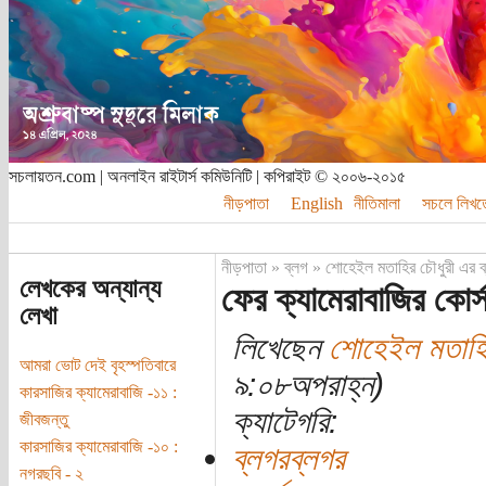
সচলায়তন.com | অনলাইন রাইটার্স কমিউনিটি | কপিরাইট © ২০০৬-২০১৫
নীড়পাতা
English
নীতিমালা
সচলে লিখত
নীড়পাতা
»
ব্লগ
»
শোহেইল মতাহির চৌধুরী এর ব
লেখকের অন্যান্য
ফের ক্যামেরাবাজির কোর্
লেখা
লিখেছেন
শোহেইল মতাহি
আমরা ভোট দেই বৃহস্পতিবারে
৯:০৮অপরাহ্ন)
কারসাজির ক্যামেরাবাজি -১১ :
ক্যাটেগরি:
জীবজন্তু
কারসাজির ক্যামেরাবাজি -১০ :
ব্লগরব্লগর
নগরছবি - ২