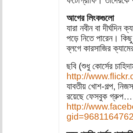
ফটোগ্রাফি। তাদেরকে 
আগের লিংকগুলো
যারা নবীন বা দীর্ঘদিন 
পড়ে নিতে পারেন। কিছু
ব্লগে কারসাজির ক্যাম
ছবি (শুধু কোর্সের চাহি
http://www.flick
যাবতীয় খোশ-গল্প, নি
রয়েছে ফেসবুক গ্রুপ…
http://www.face
gid=9681164762