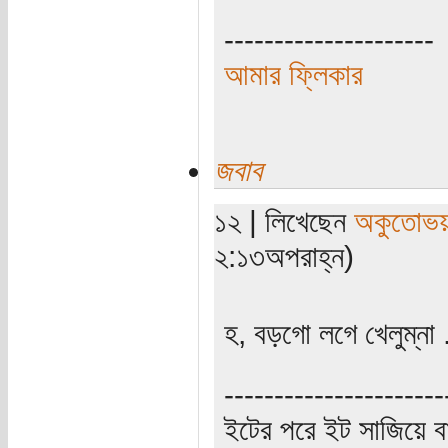
---------------------
আমার ফ্লিকার
জবাব
১২ | লিখেছেন
অকুতোভয়
২:১৩অপরাহ্ন)
হ, বড়গো লগে খেলুম্না .
----------------------
ইটের পরে ইট সাজিয়ে বা