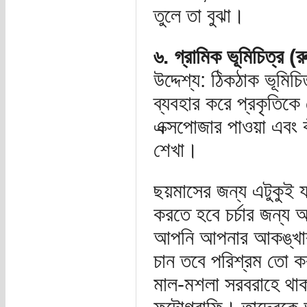
তুলে তা বুঝা।
৬. গ্রামিক ভূমিচিত্র (র
উদ্দেশ্য: ঠিকঠাক ভূমি
ব্যবহার করে প্রকৃতিকে ফ
এক্সপোজার পাওয়া এবং 
শেখা।
ছয়মাসের জন্য এটুকুই য
করতে হবে চর্চার জন্য
আপনি আপনার আকঙ্খার ম
চান তবে পরিশ্রম তো 
মাল-মশলা সরবরাহে থাকছে