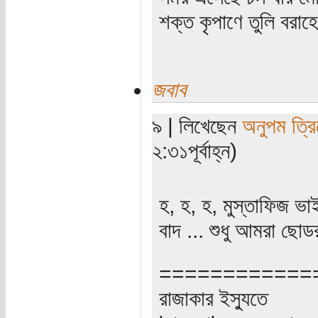
শক্ত কৃপাণে তুলি বরা
জবাব
৯ | লিখেছেন
অনুপম ত্রি
২:৩১পূর্বাহ্ন)
হ, হ, হ, মুস্তাফিজ ভা
বাদ ... শুধু আমরা ছোডর
============
রাজাকার ইস্যুতে