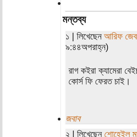
মন্তব্য
১ | লিখেছেন
আরিফ জেব
৯:৪৪অপরাহ্ন)
রাগ কইরা ক্যামেরা বে
কোর্স ফি ফেরত চাই।
জবাব
২ | লিখেছেন
শোহেইল মত