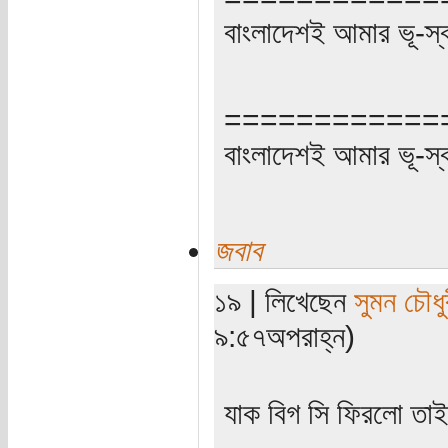
বাংলাদেশই আমার ভূ-স্বর্গ
============
বাংলাদেশই আমার ভূ-স্বর্গ
জবাব
১৯ | লিখেছেন
সুমন চৌধু
৯:৫৭অপরাহ্ন)
যাক বিগ সি ফিরলো তাইল