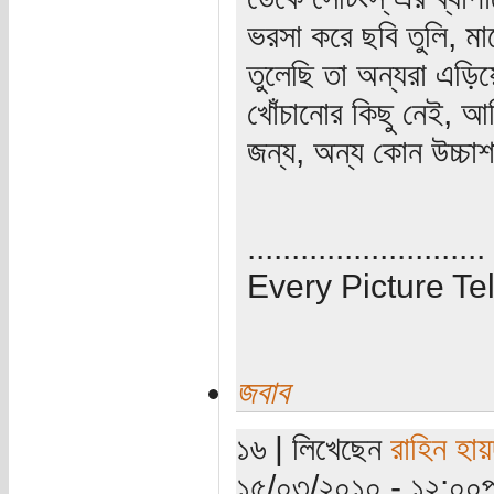
ভরসা করে ছবি তুলি, ম
তুলেছি তা অন্যরা এড়
খোঁচানোর কিছু নেই, আম
জন্য, অন্য কোন উচ্চ
...........................
Every Picture Tel
জবাব
১৬ | লিখেছেন
রাহিন হায়
১৫/০৩/২০১০ - ১২:০০পূর্