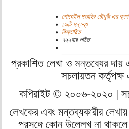
শোহেইল মতাহির চৌধুরী এর ব্লগ
১৯টি মন্তব্য
বিস্তারিত...
৭২২বার পঠিত
প্রকাশিত লেখা ও মন্তব্যের দায় 
সচলায়তন কর্তৃপক্
কপিরাইট © ২০০৬-২০২০ | সচ
লেখকের এবং মন্তব্যকারীর লেখায়
প্রসঙ্গে কোন উল্লেখ না থাকলে স