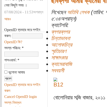
ছবিব্লগঃ আমার ক্যামেরা বা
নেয়া কিছুটা সময় ।
লিখেছেন
অতিথি লেখক
(তারিখ: 
07/08/2024 - 11:53অপরাহ্ন
৫:৩৪অপরাহ্ন)
আরও
ক্যাটেগরি:
OpenID ব্যবহার করে লগইন
ব্লগরব্লগর
করুন:
চিন্তাভাবনা
OpenID কি?
আলোকচিত্র
সদস্য পরিচয়:
*
স্মৃতিচারণ
সাক্ষাৎকার
পাসওয়ার্ড:
*
ক্যামেরাবাজি
সববয়সী
ভুলোনা আমায়
OpenID ব্যবহার করে লগইন
করুন
Cancel OpenID login
বোলোনিয়ার সব্জি বাজার, ২০১
সদস্য নিবন্ধন