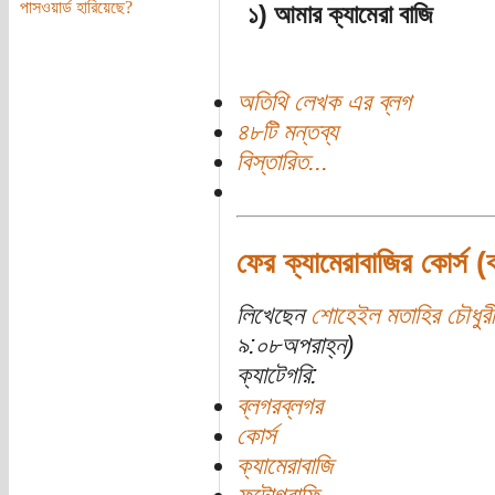
পাসওয়ার্ড হারিয়েছে?
১) আমার ক্যামেরা বাজি
অতিথি লেখক এর ব্লগ
৪৮টি মন্তব্য
বিস্তারিত...
ফের ক্যামেরাবাজির কোর্স (
লিখেছেন
শোহেইল মতাহির চৌধুরী
৯:০৮অপরাহ্ন)
ক্যাটেগরি:
ব্লগরব্লগর
কোর্স
ক্যামেরাবাজি