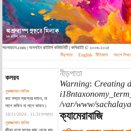
সচলায়তন.com | অনলাইন রাইটার্স কমিউনিটি | কপিরাইট © ২০০৬-২০১৫
নীড়পাতা
English
নীতিমালা
সচলে লিখত
নীড়পাতা
কলরব
Warning
:
Creating d
নুরুজ্জামান মানিক
i18ntaxonomy_term
কত সস্তা স্বপ্নের দাফন, না
/var/www/sachalayat
লাগে কফিন না লাগে কাফন।
ক্যামেরাবাজি
18/11/2024 - 11:31অপরাহ্ন
নুরুজ্জামান মানিক
জীবন হলো মৃত্যুর কাছ থেকে ধার