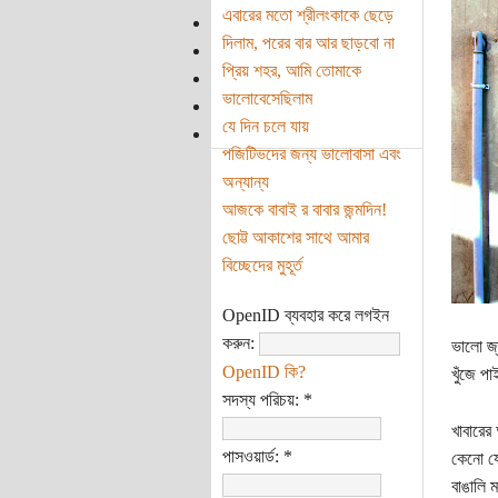
এবারের মতো শ্রীলংকাকে ছেড়ে
দিলাম, পরের বার আর ছাড়বো না
প্রিয় শহর, আমি তোমাকে
ভালোবেসেছিলাম
যে দিন চলে যায়
পজিটিভদের জন্য ভালোবাসা এবং
অন্যান্য
আজকে বাবাই র বাবার জন্মদিন!
ছোট্ট আকাশের সাথে আমার
বিচ্ছেদের মুহূর্ত
OpenID ব্যবহার করে লগইন
করুন:
ভালো জ
OpenID কি?
খুঁজে প
সদস্য পরিচয়:
*
খাবারের
পাসওয়ার্ড:
*
কেনো যে
বাঙালি 