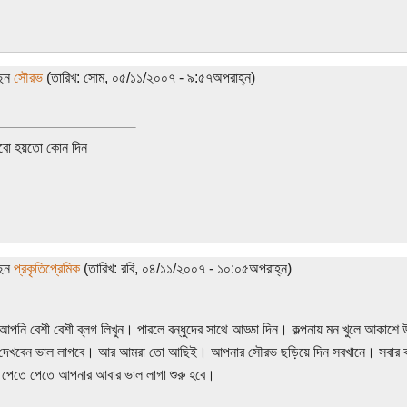
ছেন
সৌরভ
(তারিখ: সোম, ০৫/১১/২০০৭ - ৯:৫৭অপরাহ্ন)
বো হয়তো কোন দিন
ছেন
প্রকৃতিপ্রেমিক
(তারিখ: রবি, ০৪/১১/২০০৭ - ১০:০৫অপরাহ্ন)
পনি বেশী বেশী ব্লগ লিখুন। পারলে বন্ধুদের সাথে আড্ডা দিন। কল্পনায় মন খুলে আকাশে 
 দেখবেন ভাল লাগবে। আর আমরা তো আছিই। আপনার সৌরভ ছড়িয়ে দিন সবখানে। সবার ক
 পেতে পেতে আপনার আবার ভাল লাগা শুরু হবে।