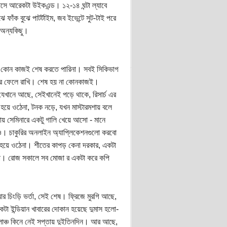
সে আরেকটা উইকএন্ড। ১২-১৪ ঘন্টা ল্যাবে
ঝে ফাঁক বুঝে পাটর্টাইম, জব ইভেন্টে সুট-টাই পরে
 অন্যকিছু।
 কোন কাজই শেষ করতে পারিনা। সবই সিকিভাগ
রে ফেলে রাখি। শেষ হয় না কোনকাজই।
যেখানে আছে, সেইখানেই পড়ে থাকে, রিসার্চ এর
হয়ে ওঠেনা, টনক নড়ে, যখন মাস্টারমশায় বলে
ায় সেমিনারে একটু গালি খেয়ে আসো - মানে
াও। চাকুরির অনলাইন অ্যাপ্লিকেশনগুলো করবো
হয়ে ওঠেনা। শীতের কাপড় কেনা দরকার, একটা
না। রোজ সকালে সব মোজা র একটা করে কপি
আর চিংড়ি ভর্তা, সেই শেষ। ফ্রিজে মুরগি আছে,
া ইন্ডিয়ান খাবারের দোকান হয়েছে দুমাস হলো-
েট লাঞ্চ কিনে নেই সপ্তায় দুইতিনদিন। আর আছে,