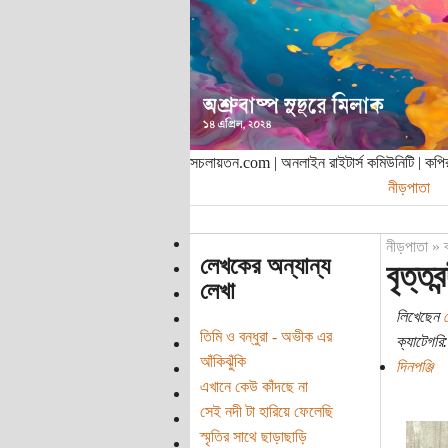
সচলায়তন.com | অনলাইন রাইটার্স কমিউনিটি | ক
নীড়পাতা
নীড়পাতা
»
লেখকের অন্যান্য
বৃত্তবন
লেখা
লিখেছেন
তিমি ও বন্ধুরা - অভীক এর
ক্যাটেগরি:
আঁকিঝুঁকি
দিনপঞ্জি
এখানে কেউ কাঁদছে না
সেই নদী টা হারিয়ে ফেলেছি
স্মৃতির সাথে ছাড়াছাড়ি