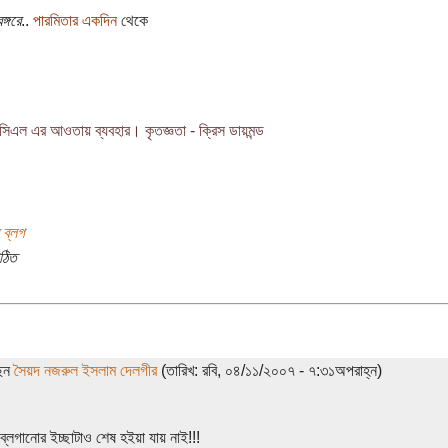
ঙ্গরে
..
পারমিতার একদিন
থেকে
িসিএল
এর আওতায় ব্যবহার। কৃতজ্ঞতা -
ক্রিস ডায়মন্ড
ব্লগ
ঠিত
ছেন
সৈয়দ নজরুল ইসলাম দেলগীর
(তারিখ: রবি, ০৪/১১/২০০৭ - ৭:৩১অপরাহ্ন)
 ব্লগানোর ইচ্ছাটাও শেষ হইয়া যায় নাই!!!