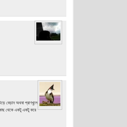
উড়ে বেড়ান অথবা প্রাণখুলে
াছ থেকে একটু একটু করে