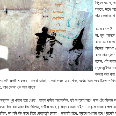
বিষ্যুদ আসে, আ
শিক্ষা
স্কুলে, মাঝে মা
রম্যরচনা
দাঁত কেলানো বা
রেখাচিত্র
নারী
কাজের চাপ?
শিশু অধিকার
না, ভুল, আসলে
করে, অর্ধেক ক
নিজের পড়াশুনা 
কাজ সামান্যতম 
বসেন, এই সপ্ত
প্রেজেন্টেশন দ
করবো করে করা 
্যাকেট, একটা মাফলার - অথবা মোজা - কেনা ফরজ হয়ে গেছে, অথচ সময় করে উঠতে পারি
াই, তার জোড়া কে আর পাইনা।
 অভ্যাস খুব খারাপ হয়ে গেছে। রান্না করিনা অনেকদিন, দুই সপ্তাহ আগে ডাল রেঁধেছিলাম 
নো কিমা করা মাংস কিনেছিলাম, সেটাও আছে। রান্নার সময় পাইনা। স্কুলে যাওয়ার পথে একট
মালিক, জাপানি বউ সাথে নিয়ে রেস্ট্যুরেন্ট চালায়। ভালোই রাঁধে, ল্যাবে যাওয়ার পথে প্যাক