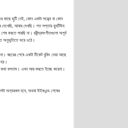
 কাছে ছুটি নেই, কোন একটা সন্ধ্যে বা কোন
েখেছি, আবার দেখছি। গত সপ্তায় য়্যুটিউব
শেষ করতে পারছি না। রবীন্দ্রসংগীতগুলো অপূর্ব
ভূত অনুভূতিতে ভরে ওঠে।
িনা। বছরের শেষে একটা টিকেট বুকিং দেয়া আছে
ে হয়।
ষণ কথা বলতাম। এখন আর করতে ইচ্ছে করেনা।
লটা অন্যরকম হবে, অথবা উইকএন্ড শেষের