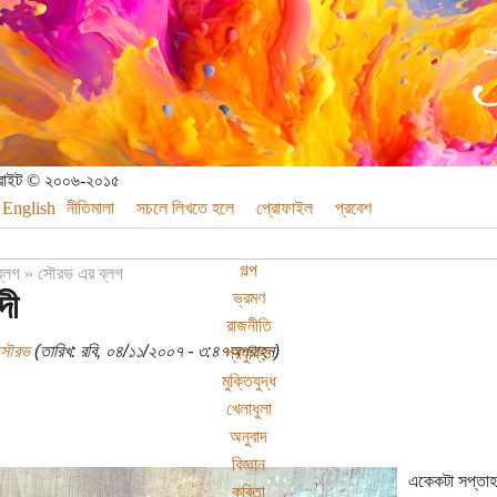
পিরাইট © ২০০৬-২০১৫
English
নীতিমালা
সচলে লিখতে হলে
প্রোফাইল
প্রবেশ
গল্প
ব্লগ
»
সৌরভ এর ব্লগ
্দী
ভ্রমণ
রাজনীতি
সৌরভ
(তারিখ: রবি, ০৪/১১/২০০৭ - ৩:৪৭অপরাহ্ন)
প্রযুক্তি
মুক্তিযুদ্ধ
খেলাধুলা
অনুবাদ
বিজ্ঞান
একেকটা সপ্তা
কবিতা