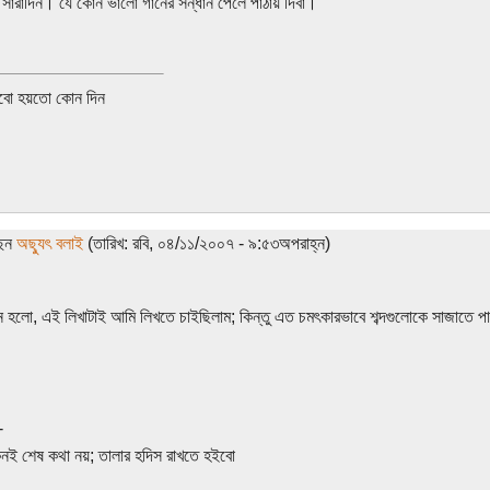
ি সারাদিন। যে কোন ভালো গানের সন্ধান পেলে পাঠায় দিবা।
বো হয়তো কোন দিন
ছেন
অছ্যুৎ বলাই
(তারিখ: রবি, ০৪/১১/২০০৭ - ৯:৫৩অপরাহ্ন)
 হলো, এই লিখাটাই আমি লিখতে চাইছিলাম; কিন্তু এত চমৎকারভাবে শব্দগুলোকে সাজাতে প
-
কনই শেষ কথা নয়; তালার হদিস রাখতে হইবো