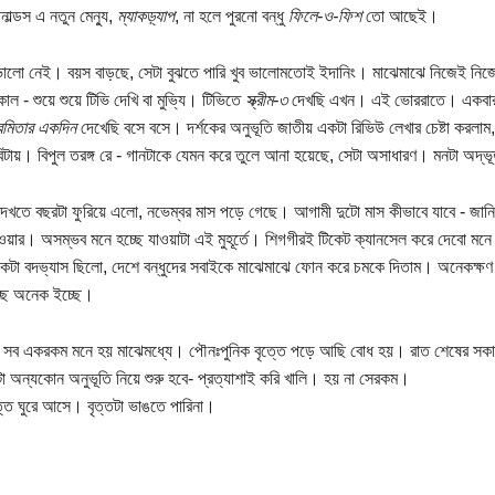
াল্ডস এ নতুন মেন্যু,
ম্যাকড়্যাপ
, না হলে পুরনো বন্ধু
ফিলে-ও-ফিশ
তো আছেই।
ভালো নেই। বয়স বাড়ছে, সেটা বুঝতে পারি খুব ভালোমতোই ইদানিং। মাঝেমাঝে নিজেই নিজের
ল - শুয়ে শুয়ে টিভি দেখি বা মুভ্যি। টিভিতে
স্ক্রীম-৩
দেখছি এখন। এই ভোররাতে। একবার দ
রমিতার একদিন
দেখেছি বসে বসে। দর্শকের অনুভূতি জাতীয় একটা রিভিউ লেখার চেষ্টা করলাম, 
িটায়। বিপুল তরঙ্গ রে - গানটাকে যেমন করে তুলে আনা হয়েছে, সেটা অসাধারণ। মনটা অদ্
েখতে বছরটা ফুরিয়ে এলো, নভেম্বর মাস পড়ে গেছে। আগামী দুটো মাস কীভাবে যাবে - জান
ওয়ার। অসম্ভব মনে হচ্ছে যাওয়াটা এই মুহূর্তে। শিগগীরই টিকেট ক্যানসেল করে দেবো মন
কটা বদভ্যাস ছিলো, দেশে বন্ধুদের সবাইকে মাঝেমাঝে ফোন করে চমকে দিতাম। অনেকক্
্ছে অনেক ইচ্ছে।
 সব একরকম মনে হয় মাঝেমধ্যে। পৌনঃপুনিক বৃত্তে পড়ে আছি বোধ হয়। রাত শেষের সকা
া অন্যকোন অনুভূতি নিয়ে শুরু হবে- প্রত্যাশাই করি খালি। হয় না সেরকম।
্ত ঘুরে আসে। বৃত্তটা ভাঙতে পারিনা।