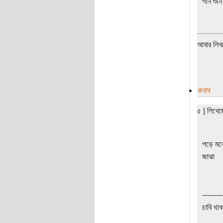
গান শুন
আবার লিখ
জবাব
৫ | লিখে
পড়ে মনে
জাঝা
--------
চাবি থা