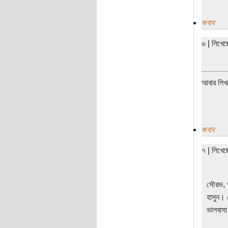
জবাব
৬ | লিখে
আবার লিখ
জবাব
৭ | লিখে
সৌরভ, আ
হাসুন।
ভালবাসা