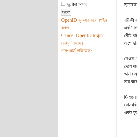
ভুলোনা আমায়
ম্যাকডোন
OpenID ব্যবহার করে লগইন
শরীরটা 
করুন
একটা সকা
Cancel OpenID login
ঘেঁটে
পা
সদস্য নিবন্ধন
লাগে ছব
পাসওয়ার্ড হারিয়েছে?
দেখতে দ
দেশে যা
আমার এ
মরে যাচ
দিনগুলো
সোমবারট
একই বৃত