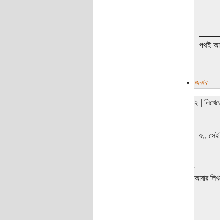
____
পথই আম
জবাব
২ | লিখে
হু,, স
আবার লিখ