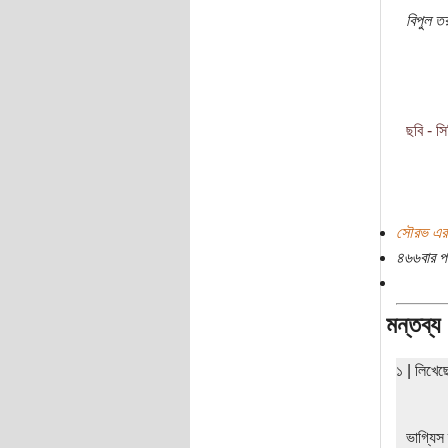
বিপুল তর
ছবি -
স
সৌরভ এর 
৪৬৬বার প
মন্তব্য
১ | লিখে
ভাগ্যিস