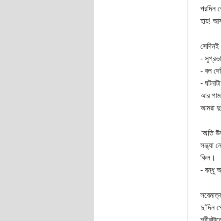
পরদিন ভ
হায়! আব
সেদিনই 
- সুপ্রভ
- বল দে
- ঘটনাট
আর পাম 
আমরা দু
‘অতি উত
সন্ধ্যা 
কিল।
- বন্ধু
সবেমাত্
দু’দিন 
শরীরটাতে