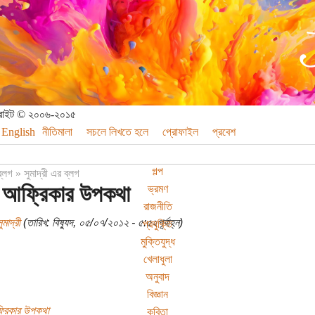
পিরাইট © ২০০৬-২০১৫
English
নীতিমালা
সচলে লিখতে হলে
প্রোফাইল
প্রবেশ
গল্প
ব্লগ
»
সুমাদ্রী এর ব্লগ
ম আফ্রিকার উপকথা
ভ্রমণ
রাজনীতি
ুমাদ্রী
(তারিখ: বিষ্যুদ, ০৫/০৭/২০১২ - ৫:৫২পূর্বাহ্ন)
প্রযুক্তি
মুক্তিযুদ্ধ
খেলাধুলা
অনুবাদ
বিজ্ঞান
্রিকার উপকথা
কবিতা