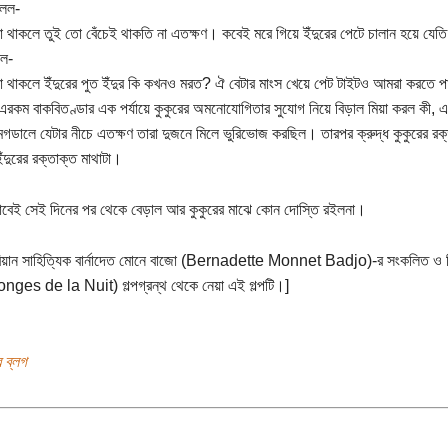
বলল-
া থাকলে তুই তো বেঁচেই থাকতি না এতক্ষণ। কবেই মরে গিয়ে ইঁদুরের পেটে চালান হয়ে যেত
লল-
া থাকলে ইঁদুরের পুত ইঁদুর কি কখনও মরত? ঐ বেটার মাংস খেয়ে পেট টাইটও আমরা করতে 
এরকম বাকবিতণ্ডার এক পর্যায়ে কুকুরের অমনোযোগিতার সুযোগ নিয়ে বিড়াল মিয়া করল কী, এক
 মগডালে যেটার নীচে এতক্ষণ তারা দুজনে মিলে ভুরিভোজ করছিল। তারপর ক্রুদ্ধ কুকুরের রক
ইঁদুরের রক্তাক্ত মাথাটা।
েই সেই দিনের পর থেকে বেড়াল আর কুকুরের মাঝে কোন দোস্তি রইলনা।
য়ান সাহিত্যিক বার্নাদেত মোনে বাজো (Bernadette Monnet Badjo)-র সংকলিত ও লি
es de la Nuit) গল্পগ্রন্থ থেকে নেয়া এই গল্পটি।]
র ব্লগ