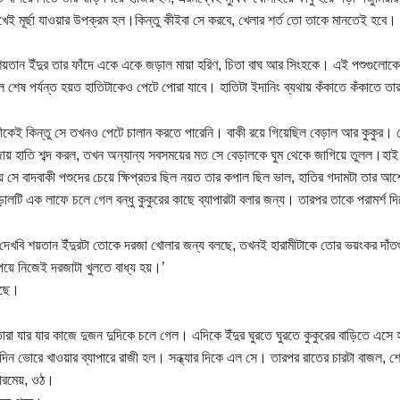
েখেই মূর্ছা যাওয়ার উপক্রম হল।কিন্তু কীইবা সে করবে, খেলার শর্ত তো তাকে মানতেই হবে।
য়তান ইঁদুর তার ফাঁদে একে একে জড়াল মায়া হরিণ, চিতা বাঘ আর সিংহকে। এই পশুগুলো
 শেষ পর্যন্ত হয়ত হাতিটাকেও পেটে পোরা যাবে। হাতিটা ইদানিং ব্যথায় কঁকাতে কঁকাতে তার
ণীকেই কিন্তু সে তখনও পেটে চালান করতে পারেনি। বাকী রয়ে গিয়েছিল বেড়াল আর কুকুর। সেদ
ায় হাতি শব্দ করল, তখন অন্যান্য সবসময়ের মত সে বেড়ালকে ঘুম থেকে জাগিয়ে তুলল।হাই
হয় সে বাদবাকী পশুদের চেয়ে ক্ষিপ্রতর ছিল নয়ত তার কপাল ছিল ভাল, হাতির গদামটা তার আশে
ড়ালটি এক লাফে চলে গেল বন্ধু কুকুরের কাছে ব্যাপারটা বলার জন্য। তারপর তাকে পরামর্শ দি
দেখবি শয়তান ইঁদুরটা তোকে দরজা খোলার জন্য বলছে, তখনই হারামীটাকে তোর ভয়ংকর দাঁতগ
েয়ে নিজেই দরজাটা খুলতে বাধ্য হয়।’
আছে।
ারা যার যার কাজে দুজন দুদিকে চলে গেল। এদিকে ইঁদুর ঘুরতে ঘুরতে কুকুরের বাড়িতে এসে হ
রদিন ভোরে খাওয়ার ব্যাপারে রাজী হল। সন্ধ্যার দিকে এল সে। তারপর রাতের চারটা বাজল, 
সারমেয়, ওঠ।