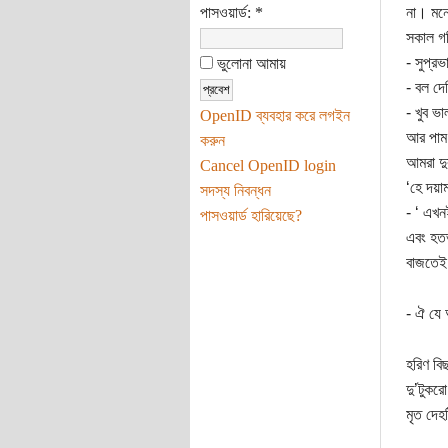
পাসওয়ার্ড:
*
না। মনে
সকাল গড
- সুপ্র
ভুলোনা আমায়
- বল দে
- খুব ভ
OpenID ব্যবহার করে লগইন
আর পাম 
করুন
আমরা দু
Cancel OpenID login
‘হে দয়
সদস্য নিবন্ধন
- ‘ এখন
পাসওয়ার্ড হারিয়েছে?
এবং হতভা
বাজতেই,
- ঐ যে আ
হরিণ বি
দু’টুকরো
মৃত দেহ