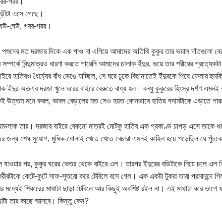
গরর-গরর।
বুড়ীটা এসে গেছে।
ঘেউ-ঘেউ, গরর-গরর।
য পশুদের মত দরজার দিকে এক পাও না এগিয়ে আমাদের অতিথি কুকুর তার ভয়াল দাঁতগুলো ব
 সম্পর্কে বিন্দুমাত্রও ধারণা করতে পারেনি আমাদের চালাক ইঁদুর, ভয়ে তার শরীরের প্রত্যেক
াইরে হাতিরও ধৈর্য্যের বাঁধ ভেঙে যাচ্ছিল, সে ঘরে ঢুকে বিছানাতেই ইঁদুরকে পিষে ফেলার হু
ক ইঁদুর অতএব দরজা খুলে ঘরের বাইরে বেরুতে বাধ্য হল। বন্ধু কুকুরের হিংস্র দর্শণ এমনই
কেই উত্তম মনে করল, ভাবল বেড়ালের মত সেও হয়ত কোনভাবে হাতির গদামটাকে এড়াতে পা
ব্যাডলাক তার। দরজার বাইরে বেরুনো মাত্রই মোটকু হাতির এক প্রকাণ্ড চাপড় এসে তাকে ধর
ির জন্য শেষ সুযোগ, মুষিক-ধোলাই খেতে খেতে বেচারা এমনই কাহিল হয়ে পড়েছিল যে পুঁচ
ে যাওয়ার পর, কুকুর ঘরের ভেতর থেকে বাইরে এল। তারপর ইঁদুরের বডিটাকে নিয়ে চলে এল ন
 শরীরটাকে কেটে-কুটে সাফ-সুতরো করে টেবিলে বসে গেল। এক একটা টুকরা তারা পরমানন্দে গ
ণের মধ্যেই শিকারের মাথাটা ছাড়া টেবিলে আর কিছুই অবশিষ্ট রইল না। এই মাথাটা কার ভাগে 
াটা তার কাছে আসবে। কিন্তু কেন?