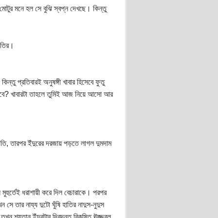
মোটুর মনে হল সে বুঝি স্বপ্ন দেখছে। কিন্তু
গুতির।
্তু প্রতিবারই অনুষঙ্গী খাবার হিসেবে ফুতু
াবে? খাবারটা তাহলে তুমিই আজ নিয়ে আসো আর
হাতি, তারপর ইঁদুরের দরজায় পড়তে লাগল দুমদাম
হুর্তেই ধরাশায়ী করে দিল বেচারাকে। পরপর
ে তার নায্য দুটো ঘুঁষি হাতির নাদুস-নুদুস
র তখন শয়তান ইঁদুরটার দ্বিদন্ত বিকষিত ঊজ্জ্বল