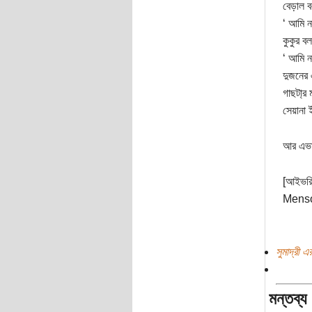
বেড়াল 
‘ আমি ন
কুকুর ব
‘ আমি ন
দুজনের 
গাছটা্র
সেয়ানা 
আর এভাব
[আইভরি
Mensong
সুমাদ্রী এ
মন্তব্য