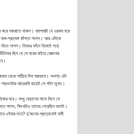
ের করে গজরাতে থাকল। ব্যাপারটা যে এরকম হয়ে
টা অঙ্গ-প্রত্যঙ্গ কাঁপতে লাগল। আর এদিকে
মকি দিতে লাগল। নিজের ফাঁদে নিজেই পড়ে
 ভীতিকর ছিল যে সে ঘরের বাইরে বেরুনোর
রবে।
াধাম থেকে পাঠিয়ে দিল মরাধামে। অবশ্য এটা
কে শয়তানটার আরেকটা ঘায়েই সে পটল তুলত।
িজের ঘরে। বন্ধু বেড়ালের সাথে মিলে সে
িলতে লাগল, ক্ষিধেটাও তাদের পেয়েছিল ভালই।
যাবে এইবার তবে? দু’জনের প্রত্যেকেই দাবী