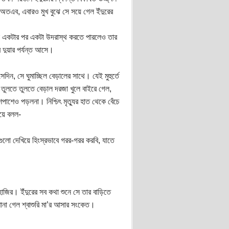
 অতএব, এবারও মুখ বুঝে সে সয়ে গেল ইঁদুরের
কে একটার পর একটা উদরাস্থ করতে পারলেও তার
 দুয়ার পর্যন্ত আসে।
িন, সে ঘুমাচ্ছিল বেড়ালের সাথে। যেই মুহুর্তে
 তুলতে তুলতে বেড়াল দরজা খুলে বাইরে গেল,
পাশেও পড়লনা। নিশ্চিৎ মৃত্যুর হাত থেকে বেঁচে
য়ে বলল-
ুলো দেখিয়ে হিংস্রভাবে গরর-গরর করবি, যাতে
াজির। ইঁদুরের সব কথা শুনে সে তার বাড়িতে
শোনা গেল শ্বাশুরি মা’র আসার সংকেত।