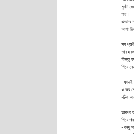
মুখটা দ
মার।
এভাবে শ
আশা ছিল
সব প্রা
তার দরজ
কিন্তু 
গিয়ে বে
‘ যখনই 
ও ভয় প
-ঠিক 
তারপর ত
গিয়ে প
- বন্ধু 