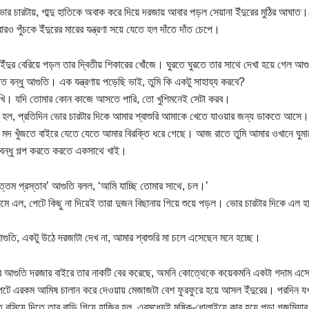
োর চারটায়, গাব্দু হাতিকে অবাক করে দিয়ে দরজায় আবার পড়ল সেয়ানা ইঁদুরের মুঠির আঘাত।
ারও পুঁচকে ইঁদুরের মারের যন্ত্রণা সয়ে যেতে হল দাঁতে দাঁত চেপে।
ইঁদুর বেরিয়ে পড়ল তার দ্বিতীয় শিকারের খোঁজে। ঘুরতে ঘুরতে তার সাথে দেখা হয়ে গেল আ
াত বন্ধু আগুতি। এক যন্ত্রণায় পড়েছি ভাই, তুমি কি একটু সাহায্য করবে?
খি। যদি তোমার কোন কাজে আসতে পারি, তো খুশিমনেই সেটা করব।
া হল, প্রতিদিন ভোর চারটার দিকে আমার শ্বাশুরি আমাকে খেতে যাওয়ার জন্য ডাকতে আসে। কিন
মদ খুঁজতে বাইরে যেতে যেতে আমার বিরক্তি ধরে গেছে। আজ রাতে তুমি আমার ওখানে ঘুম
বন্ধু গল্প করতে করতে একসাথে খাই।
্তম প্রস্তাব’ আগুতি বলল, ‘আমি যাচ্ছি তোমার সাথে, চল।’
নেমে এল, পেটে কিছু না দিয়েই তারা দুজন বিছানায় গিয়ে শুয়ে পড়ল। ভোর চারটার দিকে এল 
 আগুতি, একটু উঠে দরজাটা দেখ না, আমার শ্বাশুরি মা চলে এসেছেন মনে হচ্ছে।
র আগুতি দরজার বাইরে তার নাকটি বের করেছে, অমনি কোত্থেকে কয়েকমনি একটা গদাম এসে মু
পেটে এরকম আমিষ চালান করে দেওয়ায় মেজাজটা বেশ ফুরফুরে হয়ে আসল ইঁদুরের। পরদিন যখন স
 বসিয়ে দিতে তার বাড়ি গিয়ে হাজির হল, এরমধ্যেই মুষিক-ধোলাইয়ে কাবু হয়ে পড়া গজুমিয়া