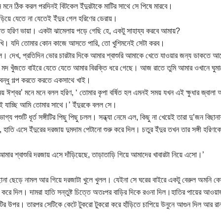
 মনে ঠিক করল পরদিনই বিটকেল ইঁদুরটাকে মাটির সাথে সে পিষে মারবে।
়িয়ে যেতে না যেতেই ইঁদুর গেল হরিণের ডেরায়।
ভাত হরিণ ভায়া। একটা ঝামেলায় পড়ে গেছি হে, একটু সাহায্য করবে আমায়?
খি। যদি তোমার কোন কাজে আসতে পারি, তো খুশিমনেই সেটা করব।
াল। দেখ, প্রতিদিন ভোর চারটার দিকে আমার শ্বাশুরি আমাকে খেতে যাওয়ার জন্য ডাকতে আসে।
মদ খুঁজতে বাইরে যেতে যেতে আমার বিরক্তি ধরে গেছে। আজ রাতে তুমি আমার ওখানে ঘুম
বন্ধু গল্প করতে করতে একসাথে খাই।
াময় ঈশ্বর’ মনে মনে বলল হরিণ, ‘ তোমার কৃপা বর্ষিত হল এমনই সময় যখন এই ক্ষুধার জ্বালা
ই যাচ্ছি আমি তোমার সাথে।’ ইঁদুরকে বলল সে।
গ্য পশুটি ধূর্ত সঙ্গীটির পিছু পিছু চলল। সন্ধ্যা নেমে এল, কিছু না খেয়েই তারা দু’জন বিছান
 হাতি এসে ইঁদুরের দরজায় দুমদাম পেটানো শুরু করে দিল। চতুর ইঁদুর তখন তার সঙ্গী হরিণক
মার শ্বাশুরি দরজায় এসে দাঁড়িয়েছে, তাড়াতাড়ি গিয়ে আমাদের খাবারটা নিয়ে এসো।’
ছানা ছেড়ে নামল আর গিয়ে দরজাটা খুলে খুলল। যেইনা সে ঘরের বাইরে একটু বেরুল অমনি ক
 করে দিল। দামরা হাতি সন্তুষ্ট চিত্তে অতঃপর বাড়ির দিকে রওনা দিল।হাতির পায়ের আওয়াজ মি
টির উপর। তারপর সেটিকে কেটে টুকরো টুকরো করে হাঁড়িতে চাপিয়ে উনুনে আগুন দিল আর র