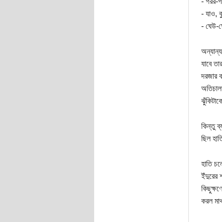
- গরর-
- যাও, 
- ঘেউ-
অন্যান্
যাবে তার
দরজার ব
অতিচালা
ঝুঁকিটা
কিন্তু 
ছিল হাত
হাতি চল
ইঁদুরের
কিছুক্ষ
করল মাথ