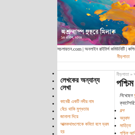
সচলায়তন.com | অনলাইন রাইটার্স কমিউনিটি | ক
নীড়পাতা
নীড়পাতা
»
লেখকের অন্যান্য
পশ্চি
লেখা
লিখেছেন
স
কাবেরী একটি নদীর নাম
ক্যাটেগরি:
বেঁচে থাকি মুগ্ধতায়
গল্প
জানালা দিয়ে
অনুবাদ
আত্মকথাগুলোকে কবিতা বলে ভ্রম
সাহিত্য
হয়
পশ্চিম আফ