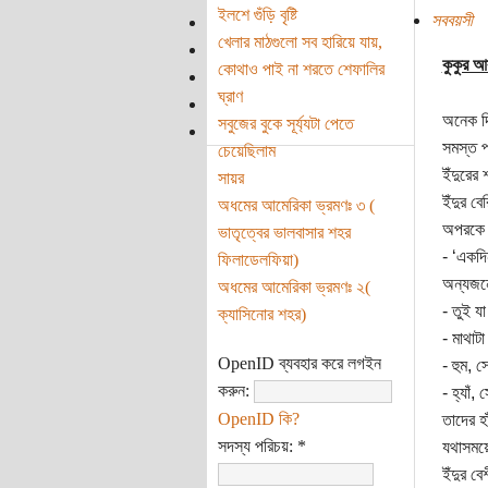
ইলশে গুঁড়ি বৃষ্টি
সববয়সী
খেলার মাঠগুলো সব হারিয়ে যায়,
কুকুর আ
কোথাও পাই না শরতে শেফালির
ঘ্রাণ
অনেক দি
সবুজের বুকে সূর্য্যটা পেতে
সমস্ত প
চেয়েছিলাম
ইঁদুরের
সায়র
ইঁদুর ব
অধমের আমেরিকা ভ্রমণঃ ৩ (
অপরকে 
ভাতৃত্বের ভালবাসার শহর
- ‘একদি
ফিলাডেলফিয়া)
অন্যজনের
অধমের আমেরিকা ভ্রমণঃ ২(
- তুই য
ক্যাসিনোর শহর)
- মাথাট
OpenID ব্যবহার করে লগইন
- হুম, 
করুন:
- হ্যাঁ
OpenID কি?
তাদের হ
সদস্য পরিচয়:
*
যথাসময়ে
ইঁদুর ব