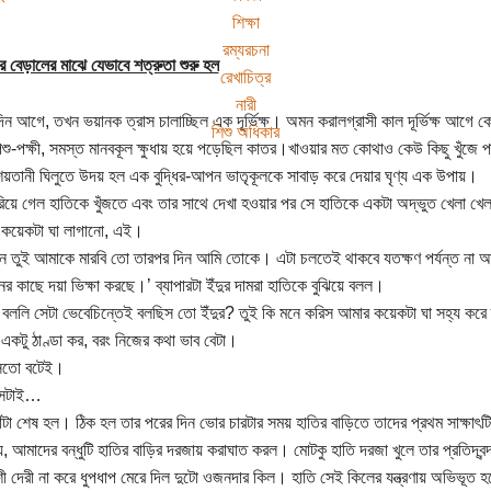
শিক্ষা
রম্যরচনা
র বেড়ালের মাঝে যেভাবে শত্রুতা শুরু হল
রেখাচিত্র
নারী
ন আগে, তখন ভয়ানক ত্রাস চালাচ্ছিল এক দূর্ভিক্ষ। অমন করালগ্রাসী কাল দূর্ভিক্ষ আগ
শিশু অধিকার
শু-পক্ষী, সমস্ত মানবকূল ক্ষুধায় হয়ে পড়েছিল কাতর।খাওয়ার মত কোথাও কেউ কিছু খুঁজে
 শয়তানী ঘিলুতে উদয় হল এক বুদ্ধির-আপন ভাতৃকূলকে সাবাড় করে দেয়ার ঘৃণ্য এক উপায়।
েরিয়ে গেল হাতিকে খুঁজতে এবং তার সাথে দেখা হওয়ার পর সে হাতিকে একটা অদ্ভুত খেলা খেল
কয়েকটা ঘা লাগানো, এই।
ন তুই আমাকে মারবি তো তারপর দিন আমি তোকে। এটা চলতেই থাকবে যতক্ষণ পর্যন্ত না 
 কাছে দয়া ভিক্ষা করছে।’ ব্যাপারটা ইঁদুর দামরা হাতিকে বুঝিয়ে বলল।
া বললি সেটা ভেবেচিন্তেই বলছিস তো ইঁদুর? তুই কি মনে করিস আমার কয়েকটা ঘা সহ্য করে
া একটু ঠাণ্ডা কর, বরং নিজের কথা ভাব বেটা।
সেতো বটেই।
, সেটাই…
াঁটা শেষ হল। ঠিক হল তার পরের দিন ভোর চারটার সময় হাতির বাড়িতে তাদের প্রথম সাক্ষাৎটি
, আমাদের বন্ধুটি হাতির বাড়ির দরজায় করাঘাত করল। মোটকু হাতি দরজা খুলে তার প্রতিদ্বন্দ
েশী দেরী না করে ধুপধাপ মেরে দিল দুটো ওজনদার কিল। হাতি সেই কিলের যন্ত্রণায় অভিভূত 