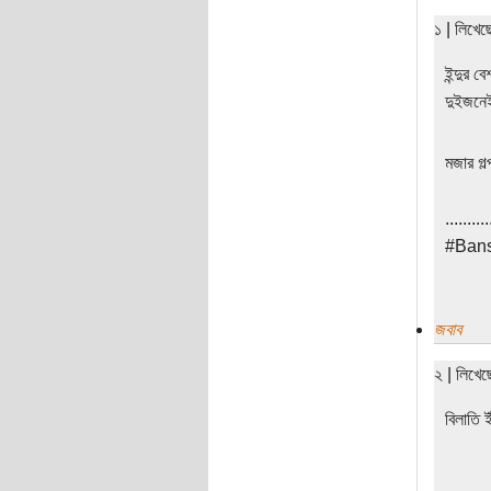
১ | লিখে
ইন্দুর 
দুইজন
মজার গল
..........
#Bans
জবাব
২ | লিখে
বিলাতি ই