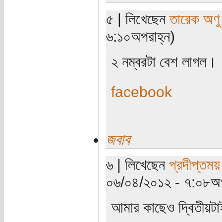
৫ | লিখেছেন
তারেক অণু
৬:১০অপরাহ্ন)
২ নম্বরটা বেশ লাগল।
facebook
জবাব
৬ | লিখেছেন
প্রদীপ্তময়
০৬/০৪/২০১২ - ৭:০৮অপ
আমার কাছেও দ্বিতীয়ট