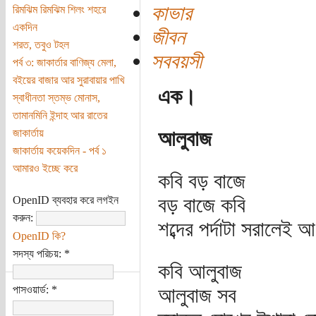
কাভার
রিমঝিম রিমঝিম শিলং শহরে
একদিন
জীবন
শরত, তবুও টহল
সববয়সী
পর্ব ৩: জাকার্তার বাণিজ্য মেলা,
বইয়ের বাজার আর সুরাবায়ার পাখি
এক।
স্বাধীনতা স্তম্ভ মোনাস,
তামানমিনি ইন্দাহ আর রাতের
জাকার্তায়
আলুবাজ
জাকার্তায় কয়েকদিন - পর্ব ১
আমারও ইচ্ছে করে
কবি বড় বাজে
বড় বাজে কবি
OpenID ব্যবহার করে লগইন
করুন:
শব্দের পর্দাটা সরালেই 
OpenID কি?
সদস্য পরিচয়:
*
কবি আলুবাজ
পাসওয়ার্ড:
*
আলুবাজ সব