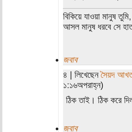
বিকিয়ে যাওয়া মানুষ তুম
আসল মানুষ ধরবে সে হাত
জবাব
৪ | লিখেছেন
সৈয়দ আখতা
১:১৬অপরাহ্ন)
ঠিক তাই। ঠিক করে দি
জবাব