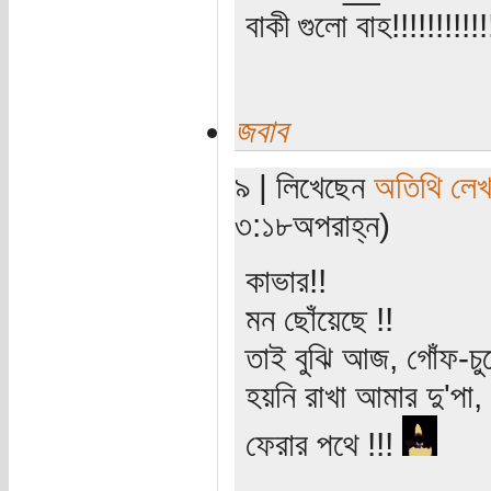
বাকী গুলো বাহ!!!!!!!!!!!
জবাব
৯ | লিখেছেন
অতিথি লে
৩:১৮অপরাহ্ন)
কাভার!!
মন ছোঁয়েছে !!
তাই বুঝি আজ, গোঁফ-চ
হয়নি রাখা আমার দু'পা,
ফেরার পথে !!!