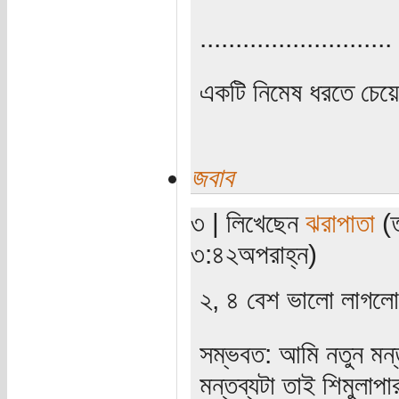
...........................
একটি নিমেষ ধরতে চেয়
জবাব
৩ | লিখেছেন
ঝরাপাতা
(ত
৩:৪২অপরাহ্ন)
২, ৪ বেশ ভালো লাগলো।
সম্ভবত: আমি নতুন মন্
মন্তব্যটা তাই শিমুলাপা