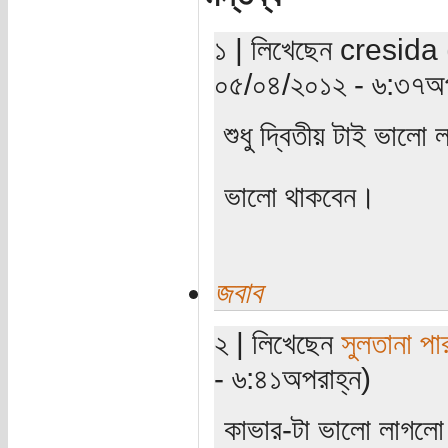
১ | লিখেছেন cresida (য
০৫/০৪/২০১২ - ৬:৩৭অপ
শুধু দ্বিতীয় টাই ভালো
ভালো থাকবেন।
জবাব
২ | লিখেছেন
সুলতানা পা
- ৬:৪১অপরাহ্ন)
কাভার-টা ভালো লাগল