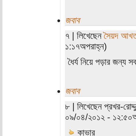
জবাব
৭ | লিখেছেন
সৈয়দ আখতা
১:১৭অপরাহ্ন)
ধৈর্য নিয়ে পড়ার জন্য 
জবাব
৮ | লিখেছেন প্রখর-রোদ্
০৯/০৪/২০১২ - ১২:৫০অ
কাভার__