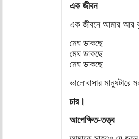
এক জীবন
এক জীবনে আমার আর কু
মেঘ ডাকছে
মেঘ ডাকছে
মেঘ ডাকছে
ভালোবাসার মানুষটারে ম
চার।
আপেক্ষিত-তত্ত্ব
আমাকে সাজাও যে জলে