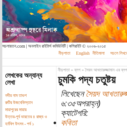
সচলায়তন.com | অনলাইন রাইটার্স কমিউনিটি | কপিরাইট © ২০০৬-২০১৫
নীড়পাতা
English
নীতিমালা
সচলে লিখত
নীড়পাতা
»
ব্লগ
»
সৈয়দ আখতারুজ্জামান এর ব্ল
লেখকের অন্যান্য
চুমকি পদ্য চতুষ্টয়
লেখা
লিখেছেন
সৈয়দ আখতারুজ্
নদীর নাম তাগুশ
৬:৩৫অপরাহ্ন)
রুটির উজবেকিস্তান
মায়াপুরের মায়ায়
ক্যাটেগরি:
উত্তর-পূর্ব ভারতের ৪ রাজ্য ও
কবিতা
হর্নবিল উৎসব - পর্ব ১