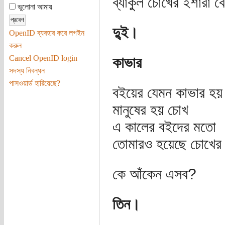
ব্যাকুল চোখের ইশারা বো
ভুলোনা আমায়
দু্ই।
OpenID ব্যবহার করে লগইন
করুন
Cancel OpenID login
কাভার
সদস্য নিবন্ধন
পাসওয়ার্ড হারিয়েছে?
বইয়ের যেমন কাভার হয়
মানুষের হয় চোখ
এ কালের বইদের মতো
তোমারও হয়েছে চোখের প
কে আঁকেন এসব?
তিন।