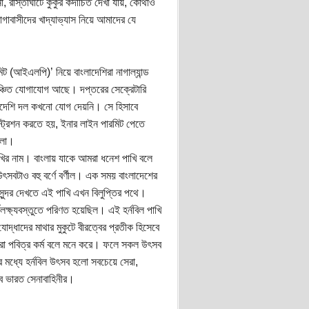
া, রাস্তাঘাটে কুকুর কদাচিত দেখা যায়, কোথাও
াবাসীদের খাদ্যাভ্যাস নিয়ে আমাদের যে
ট (আইএলপি)’ নিয়ে বাংলাদেশিরা নাগাল্যান্ড
িঞ্চিত যোগাযোগ আছে। দপ্তরের সেক্রেটারি
দেশি দল কখনো যোগ দেয়নি। সে হিসাবে
্রিশন করতে হয়, ইনার লাইন পারমিট পেতে
িলো।
পাখির নাম। বাংলায় যাকে আমরা ধনেশ পাখি বলে
বটাও বহু বর্ণে বর্ণীল। এক সময় বাংলাদেশের
সুন্দর দেখতে এই পাখি এখন বিলুপ্তির পথে।
লক্ষ্যবস্তুতে পরিণত হয়েছিল। এই হর্নবিল পাখি
দ্ধাদের মাথার মুকুটে বীরত্বের প্রতীক হিসেবে
রা পবিত্র কর্ম বলে মনে করে। ফলে সকল উৎসব
মধ্যে হর্নবিল উৎসব হলো সবচেয়ে সেরা,
ব ভারত সেনাবাহিনীর।