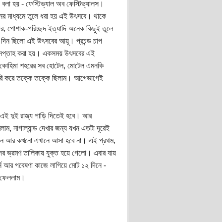
বলা হয় - ফেস্টিভ্যাল অব ফেস্টিভ্যালস।
াপনের মাধ্যমে তুলে ধরা হয় এই উৎসবে। থাকে
ার, পোশাক-পরিচ্ছদ ইত্যাদি অনেক কিছুই তুলে
 দিন ছিলো এই উৎসবের আয়ূ। প্রচন্ড চাপ
১ সপ্তাহ করা হয়। একসময় উৎসবের এই
র কোহিমা শহরের সব হোটেল, মোটেল এমনকি
 তৈরি করে তক্কে তক্কে ছিলাম। আগেভাগেই
 এই দুই রাজ্য পাড়ি দিতেই হবে। আর
লাম, নাগাল্যান্ড দেখার জন্য যখন এতটা দূরেই
জীবনে আর কখনো এখানে আসা হবে না। এই প্রথম,
দের ভ্রমণ তালিকায় যুক্ত হয়ে গেলো। এবার যায়
 আর গবেষণা কাজে লাগিয়ে মোট ১২ দিনে -
রে ফেললাম।