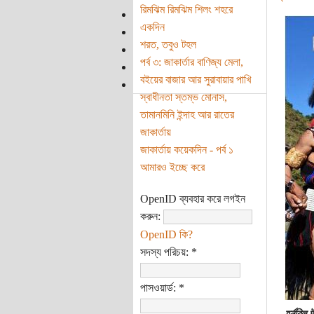
রিমঝিম রিমঝিম শিলং শহরে
একদিন
শরত, তবুও টহল
পর্ব ৩: জাকার্তার বাণিজ্য মেলা,
বইয়ের বাজার আর সুরাবায়ার পাখি
স্বাধীনতা স্তম্ভ মোনাস,
তামানমিনি ইন্দাহ আর রাতের
জাকার্তায়
জাকার্তায় কয়েকদিন - পর্ব ১
আমারও ইচ্ছে করে
OpenID ব্যবহার করে লগইন
করুন:
OpenID কি?
সদস্য পরিচয়:
*
পাসওয়ার্ড:
*
হর্নবিল