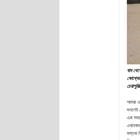
বাম থেক
কোথ্থেক
চেরাপুঞ্
আমরা এবা
শুনলেই 
এক সময় 
এখানকার
মস্তক শ