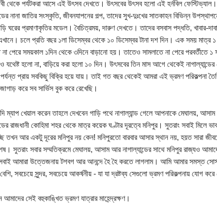
থিবী থেকে পর্যটকরা আসে এই উৎসব দেখতে। উৎসবের উৎসব হলো এই হর্নবিল ফেস্টিভ্যাল। 
ান্ডের নানা জাতির সংস্কৃতি, জীবনযাপনের গল্প, তাদের সুখ-দুঃখের সাতকাহন বিভিন্ন উপস্থ
াড়ি ঘরের প্রমাণাকৃতির মডেল। বৈচিত্রময়, দারুণ দেখতে। তাদের বসবাস পদ্ধতি, খাবার-দাব
এখানে। চলে প্রতি বছর ১লা ডিসেম্বর থেকে ১০ ডিসেম্বর টানা দশ দিন। এক সময় মাত্র ১
 না পেরে সময়কাল ১দিন থেকে ৩দিনে বাড়ানো হয়। তাতেও সামলাতে না পেরে পরবর্তীতে 
 যথেষ্ট হলো না, বাড়িয়ে করা হলো ১০ দিন। উৎসবের তিন মাস আগে থেকেই নাগাল্যান্ডে
 পর্যন্ত প্রায় সবকিছু বিক্রি হয়ে যায়। তাই গত বছর থেকেই আমরা এই ভ্রমণ পরিকল্পনা
জোগাড় করে সব সার্ভিস বুক করে রেখেছি।
ি ম্যাপ খেয়াল করেন তাহলে দেখবেন গাড়ি পথে নাগাল্যান্ড গেলে আপনাকে মেঘালয়, আসাম
ন্ডের রাজধানী কোহিমা শহর থেকে মাত্র কয়েক ঘণ্টার দূরত্বে মনিপুর। সুতরাং সবাই মিলে ভাব
্ছি তখন আর একটু দূরের মনিপুর নয় কেন! মনিপুরতো বারবার আসার স্থান নয়, হয়ত সারা 
ষ। সুতরাং সবার সম্মতিক্রমে মেঘালয়, আসাম আর নাগাল্যান্ডের সাথে মনিপুর রাজ্যও আমা
বাই আমারা উত্তেজনায় টগবগ আর আনন্দে হৈ হৈ করতে লাগলাম। আমি আমার সমস্ত সোর্স
বেশি, সবচেয়ে সুন্দর, সবচেয়ে আকর্ষনীয় - যা যা দ্রষ্টব্য সেগুলো ভ্রমণ পরিকল্পনায় যোগ ক
আমাদের সেই বহুকাঙ্খিত ভ্রমণ যাত্রার মাহেন্দ্রক্ষণ।