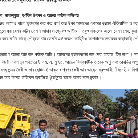
া, নাগাল্যান্ড, হর্ণবিল উৎসব ও আমরা পর্যটক কতিপয়
ুরুর আগেও থাকে ভ্রমণের কত কত গল্প! তার উপর আমাদের এবারের ভ্রমণ ঐতিহাসিক ও বহুমাত
তুলে ধরা যেমন কঠিন তেমনি আমার সাধ্যেরও অতীত। তবুও সকালের আলো যেমন মেঘ, কুয়াশা
 করে মাটির কাছে পৌঁছতে চায় তেমনি এই ভ্রমণ কাহিনীও আপনাদের হৃদয়েরর কাছাকাছি পৌঁ
ভ্রমণে আমরা আট জন পর্যটক আছি। আমাদের ভ্রমণদলের নাম দেয়া হয়েছে ‘টিম নাগা’। দল
টবিজয়ী একমাত্র পর্বতারোহী এম. এ. মুহিত, আছেন বিশ্বপর্যটক তারেক অণু এবং তানভির অ
বন্ধু তন্ময় কৈরী ও তার ছোটভাই ডাক্তার প্রণব কৈরী আর আছেন স্বল্পভাষী, দীর্ঘদেহী ও বিশ
যান আর আমরা হারিকেন জ্বালিয়ে খুঁজেটুজে তাকে আবার দলে ঢুকাই।