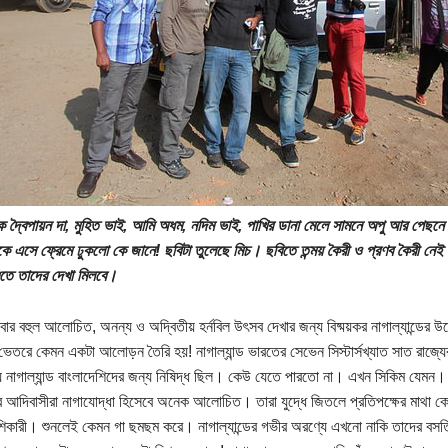
ে দ্বৈপায়ন দা, মুহিত ভাই, আমি অধম, নদিম ভাই, পাখির ডানা মেলে সামনে অপু আর পেছ
ে এসে ফ্রেমে ঢুকলো কে জানে! ছবিটা তুলেছে মিচ। ছবিতে তন্ময় কৈরী ও প্রণব কৈরী নে
জিতে তাদের দেখা মিলবে।
র বহুল আলোচিত, অনন্য ও অদ্বিতীয় হর্নবিল উৎসব দেখার জন্য বিষ্ময়কর নাগাল্যান্ডের উদ্দেশ
ভেতরে কেমন একটা আলোড়ন তৈরি হয়! নাগাল্যান্ড ভারতের সেভেন সিস্টার্সখ্যাত সাত রাজ্
নাগাল্যান্ড বাংলাদেশিদের জন্য নিষিদ্ধ ছিল। কেউ যেতে পারতো না। এখন সিকিম যেমন। না
 আদিবাসীরা নাগাযোদ্ধা হিসেবে অনেক আলোচিত। তারা যুদ্ধে জিতলে প্রতিপক্ষের মাথা কেট
িকারী। শুনলেই কেমন গা ছমছম করে। নাগাল্যান্ডের গভীর অরণ্যে এখনো নাকি তাদের বসতি