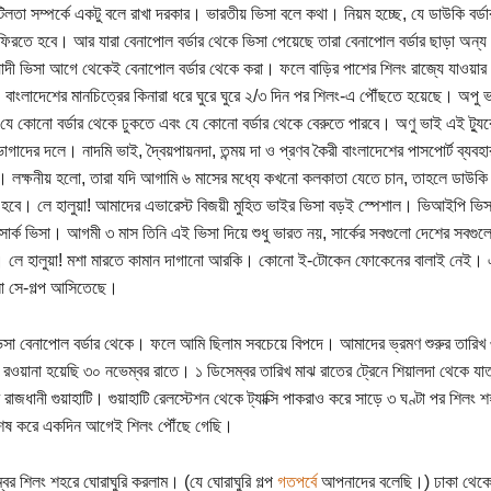
িলতা সম্পর্কে একটু বলে রাখা দরকার। ভারতীয় ভিসা বলে কথা। নিয়ম হচ্ছে, যে ডাউকি বর্ডা
িরতে হবে। আর যারা বেনাপোল বর্ডার থেকে ভিসা পেয়েছে তারা বেনাপোল বর্ডার ছাড়া অন্য
াদী ভিসা আগে থেকেই বেনাপোল বর্ডার থেকে করা। ফলে বাড়ির পাশের শিলং রাজ্যে যাওয়ার
বাংলাদেশের মানচিত্রের কিনারা ধরে ঘুরে ঘুরে ২/৩ দিন পর শিলং-এ পৌঁছতে হয়েছে। অপু ভাই
যে কোনো বর্ডার থেকে ঢুকতে এবং যে কোনো বর্ডার থেকে বেরুতে পারবে। অণু ভাই এই ট্যুরে
াগাদের দলে। নাদমি ভাই, দ্বৈয়পায়নদা, তন্ময় দা ও প্রণব কৈরী বাংলাদেশের পাসপোর্ট ব্যবহার
 লক্ষনীয় হলো, তারা যদি আগামি ৬ মাসের মধ্যে কখনো কলকাতা যেতে চান, তাহলে ডাউকি ব
হবে। লে হালুয়া! আমাদের এভারেস্ট বিজয়ী মুহিত ভাইর ভিসা বড়ই স্পেশাল। ভিআইপি ভিসা। 
র্ক ভিসা। আগমী ৩ মাস তিনি এই ভিসা দিয়ে শুধু ভারত নয়, সার্কের সবগুলো দেশের সবগুল
 লে হালুয়া! মশা মারতে কামান দাগানো আরকি। কোনো ই-টোকেন ফোকেনের বালাই নেই। এই
ো সে-গল্প আসিতেছে।
সা বেনাপোল বর্ডার থেকে। ফলে আমি ছিলাম সবচেয়ে বিপদে। আমাদের ভ্রমণ শুরুর তারিখ ৩
রওয়ানা হয়েছি ৩০ নভেম্বর রাতে। ১ ডিসেম্বর তারিখ মাঝ রাতের ট্রেনে শিয়ালদা থেকে যাত্র
রাজধানী গুয়াহাটি। গুয়াহাটি রেলস্টেশন থেকে ট্যাক্সি পাকরাও করে সাড়ে ৩ ঘণ্টা পর শিলং 
শেষ করে একদিন আগেই শিলং পৌঁছে গেছি।
্বর শিলং শহরে ঘোরাঘুরি করলাম। (যে ঘোরাঘুরি গল্প
গতপর্বে
আপনাদের বলেছি।) ঢাকা থেকে ব