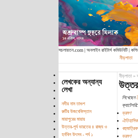
সচলায়তন.com | অনলাইন রাইটার্স কমিউনিটি | ক
নীড়পাতা
নীড়পাতা
»
লেখকের অন্যান্য
উত্তর-
লেখা
লিখেছেন
নদীর নাম তাগুশ
ক্যাটেগরি:
রুটির উজবেকিস্তান
ভ্রমণ
মায়াপুরের মায়ায়
ঐতিহাসিক
উত্তর-পূর্ব ভারতের ৪ রাজ্য ও
বহুমাত্রিক
হর্নবিল উৎসব - পর্ব ১
ভ্রমণ