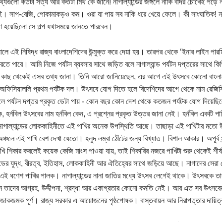
তথ্যগুলো কতটা সত্য আর কতটা মিথ কে জানে! নাগাল্যান্ডের জঙ্গলে নাকি বাঁদর চোখেই পড়ে ন
েই। সাপ-বেজি, পোকামাকড়ও কম। ওরা যা পায় সব নাকি ধরে খেয়ে ফেলে। কী সাংঘাতিক! নাগ
া হয়েছিলো সে গল্প যথাসময়ে জানতে পারবেন।
লে এই নিষিদ্ধ রাজ্য বাংলাদেশিদের উন্মুক্ত করে দেয়া হয়। তারপর থেকে ‘ইনার লাইন পারমি
রতে পারে। আমি নিজে পর্যটন ব্যবসার সাথে জড়িত বলে নাগাল্যান্ড পর্যটন দপ্তরের সাথে ক
র কাছ থেকেই এসব তথ্য জানা। তিনি আরো জানিয়েছেন, এর আগে এই উৎসবে কোনো বাংলা
ফিসিয়াললি প্রথম পর্যটক দল। উৎসবে যোগ দিতে হলে বিদেশিদের আগে থেকে নাম রেজিস্ট
 পর্যটন দপ্তর প্রকৃত ডেটা পায় - কোন বছর কোন দেশ থেকে কতজন পর্যটক যোগ দিয়েছ
, হর্নবিল উৎসবের নাম হর্নবিল কেন, এ প্রশ্নের প্রকৃত উত্তর জানা নেই। হর্নবিল একটি 
াগাল্যান্ডের লোককাহিনীতে এই পাখির অনেক উপস্থিতি আছে। তাছাড়া এই পাখিটার মতো উৎস
অঞ্চলে এই পাখি বেশ দেখা যেতো। হলুদ লম্বা ঠোঁটের জন্য বিখ্যাত। বিশাল আকার। অপূর্ব 
খি শিকার করলেই কয়েক কেজি মাংস পাওয়া যায়, তাই শিকারির নজরে পাখিটা শুরু থেকেই শীর্ষ
ান্ডের যুদ্ধ, বীরত্ব, ইতিহাস, লোককাহিনী আর ঐতিহ্যের সাথে জড়িয়ে আছে। নাগাদের সেরা যো
ই ধণেশ পাখির পালক। নাগাল্যান্ডের নানা জাতির মধ্যে উৎসব লেগেই থাকে। উৎসবকে তা
 তাদের আগ্রহ, উদ্দীপনা, শ্রদ্ধা আর একাগ্রতার কোনো কমতি নেই। আর এত সব উৎসবের 
জাকজমক পূর্ণ। রাজ্য সরকার এ আয়োজনের পৃষ্ঠপোষক। বাস্তবায়ন আর নিরাপত্তার দায়িত্