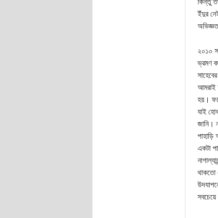
কিন্তু 
ইঁদুর ন
অভিজ্ঞত
২০১০ সা
ভ্রমণ ক
সাহেবে
আমরাই অ
হয়। ফলে
যাই হোক
জানি। ন
পাহাড়ি 
একটা পা
নাগাল্য
থাকতো এ
উদযাপনে
সবচেয়ে 