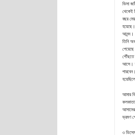
ভিসা জট
থেকেই ফ
বছর মেয়
হয়েছে। 
আনন্দ। 
তিনি অভ
পেয়েছে।
পৌঁছতে 
আসে। সা
পারবেন।
হয়েছিল
আমার ভি
কলকাতা 
আসামের 
ভ্রমণ 
৩ ডিসেম