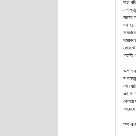
সারা পৃ
নাগাল্য
তাদের ব
ধরা হয় 
সামলাতে
সময়কালও
হোমস্টে
পারমিট 
আপনি যদ
নাগাল্যা
যখন যাচ
এই-ই শে
কোথায় স
সবচেয়ে 
আর এখন 