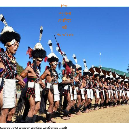
শিক্ষা
রম্যরচনা
রেখাচিত্র
নারী
শিশু অধিকার
 উৎসবের চোখ জুড়ানো শতাধিক পার্ফমেন্সের একটি