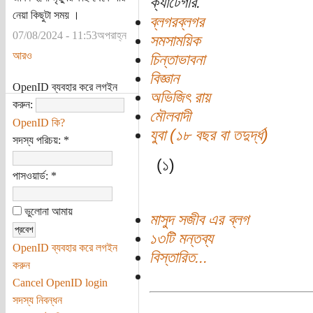
ক্যাটেগরি:
নেয়া কিছুটা সময় ।
ব্লগরব্লগর
07/08/2024 - 11:53অপরাহ্ন
সমসাময়িক
আরও
চিন্তাভাবনা
বিজ্ঞান
OpenID ব্যবহার করে লগইন
অভিজিৎ রায়
করুন:
মৌলবাদী
OpenID কি?
যুবা (১৮ বছর বা তদুর্দ্ধ)
সদস্য পরিচয়:
*
(১)
পাসওয়ার্ড:
*
ভুলোনা আমায়
মাসুদ সজীব এর ব্লগ
১৩টি মন্তব্য
OpenID ব্যবহার করে লগইন
বিস্তারিত...
করুন
Cancel OpenID login
সদস্য নিবন্ধন