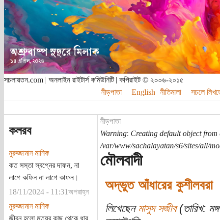
সচলায়তন.com | অনলাইন রাইটার্স কমিউনিটি | কপিরাইট © ২০০৬-২০১৫
নীড়পাতা
English
নীতিমালা
সচলে লিখত
নীড়পাতা
কলরব
Warning
:
Creating default object from
/var/www/sachalayatan/s6/sites/all/m
নুরুজ্জামান মানিক
মৌলবাদী
কত সস্তা স্বপ্নের দাফন, না
লাগে কফিন না লাগে কাফন।
অদ্ভুত আঁধারের কুশীলবরা
18/11/2024 - 11:31অপরাহ্ন
নুরুজ্জামান মানিক
লিখেছেন
মাসুদ সজীব
(তারিখ: মঙ্
জীবন হলো মৃত্যুর কাছ থেকে ধার