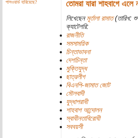
তোমরা যারা শাহবাগে এলে ন
পাসওয়ার্ড হারিয়েছে?
লিখেছেন
মূর্তালা রামাত
(তারিখ: শু
ক্যাটেগরি:
রাজনীতি
সমসাময়িক
চিন্তাভাবনা
দেশচিন্তা
মুক্তিযুদ্ধ
ছাত্রলীগ
বিএনপি-জামাত জোট
মৌলবাদী
যুদ্ধাপরাধী
শাহবাগ আন্দোলন
স্বাধীনতাবিরোধী
সববয়সী