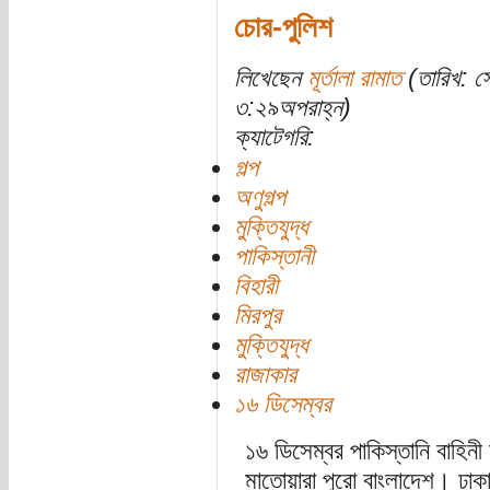
চোর-পুলিশ
লিখেছেন
মূর্তালা রামাত
(তারিখ: স
৩:২৯অপরাহ্ন)
ক্যাটেগরি:
গল্প
অণুগল্প
মুক্তিযুদ্ধ
পাকিস্তানী
বিহারী
মিরপুর
মুক্তিযুদ্ধ
রাজাকার
১৬ ডিসেম্বর
১৬ ডিসেম্বর পাকিস্তানি বাহিন
মাতোয়ারা পুরো বাংলাদেশ। ঢাকা