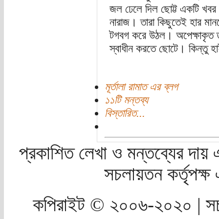
জল ঢেলে দিল ছোট্ট একটি খবর। 
নারাজ। তারা কিছুতেই হার মান
টগবগ করে উঠল। অপেক্ষাকৃত তর
স্বাধীন করতে ছোটে। কিন্তু হা
মূর্তালা রামাত এর ব্লগ
১১টি মন্তব্য
বিস্তারিত...
প্রকাশিত লেখা ও মন্তব্যের দায় 
সচলায়তন কর্তৃপক্
কপিরাইট © ২০০৬-২০২০ | সচ