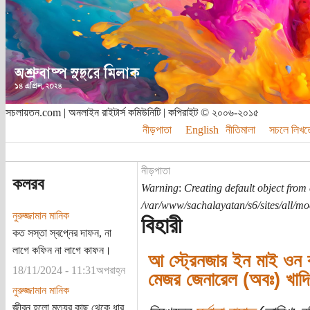
সচলায়তন.com | অনলাইন রাইটার্স কমিউনিটি | কপিরাইট © ২০০৬-২০১৫
নীড়পাতা
English
নীতিমালা
সচলে লিখত
নীড়পাতা
কলরব
Warning
:
Creating default object from
/var/www/sachalayatan/s6/sites/all/m
নুরুজ্জামান মানিক
বিহারী
কত সস্তা স্বপ্নের দাফন, না
লাগে কফিন না লাগে কাফন।
আ স্ট্রেনজার ইন মাই ওন ক
18/11/2024 - 11:31অপরাহ্ন
মেজর জেনারেল (অবঃ) খাদিম 
নুরুজ্জামান মানিক
জীবন হলো মৃত্যুর কাছ থেকে ধার