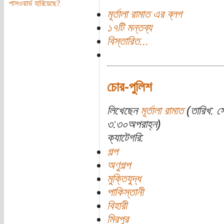
পাসওয়ার্ড হারিয়েছে?
মূর্তালা রামাত এর ব্লগ
১৭টি মন্তব্য
বিস্তারিত...
চোর-পুলিশ
লিখেছেন
মূর্তালা রামাত
(তারিখ: স
৩:৩০অপরাহ্ন)
ক্যাটেগরি:
গল্প
অণুগল্প
মুক্তিযুদ্ধ
পাকিস্তানী
বিহারী
মিরপুর