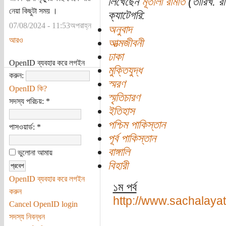
লিখেছেন
মূর্তালা রামাত
(তারিখ: রব
নেয়া কিছুটা সময় ।
ক্যাটেগরি:
07/08/2024 - 11:53অপরাহ্ন
অনুবাদ
আরও
আত্মজীবনী
ঢাকা
OpenID ব্যবহার করে লগইন
মুক্তিযুদ্ধ
করুন:
স্মরণ
OpenID কি?
স্মৃতিচারণ
সদস্য পরিচয়:
*
ইতিহাস
পশ্চিম পাকিস্তান
পাসওয়ার্ড:
*
পূর্ব পাকিস্তান
বাঙ্গালি
ভুলোনা আমায়
বিহারী
OpenID ব্যবহার করে লগইন
১ম পর্ব
করুন
http://www.sachalaya
Cancel OpenID login
সদস্য নিবন্ধন