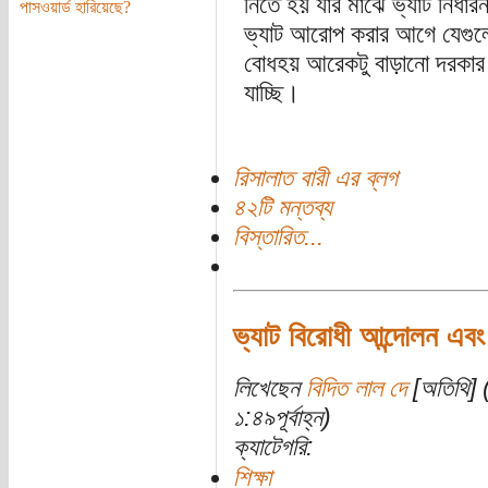
নিতে হয় যার মাঝে ভ্যাট নির্ধ
পাসওয়ার্ড হারিয়েছে?
ভ্যাট আরোপ করার আগে যেগুল
বোধহয় আরেকটু বাড়ানো দরকার। 
যাচ্ছি।
রিসালাত বারী এর ব্লগ
৪২টি মন্তব্য
বিস্তারিত...
ভ্যাট বিরোধী আন্দোলন এবং ক
লিখেছেন
বিদিত লাল দে
[অতিথি] (
১:৪৯পূর্বাহ্ন)
ক্যাটেগরি:
শিক্ষা