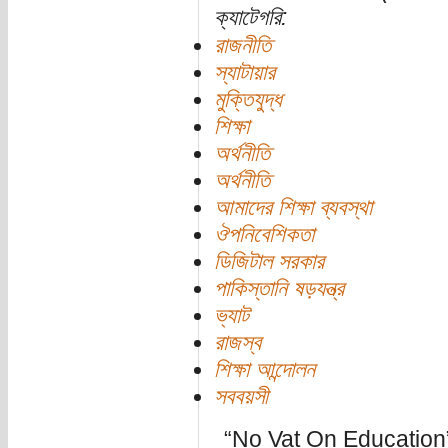
ক্যাটেগরি:
রাজনীতি
স্যাটায়ার
মুক্তিযুদ্ধ
শিক্ষা
অর্থনীতি
অর্থনীতি
আমাদের শিক্ষা ব্যবস্থা
ঔপনিবেশিকতা
ডিজিটাল সরকার
পাকিস্তানি ষড়যন্ত্র
ভ্যাট
রাজস্ব
শিক্ষা আন্দোলন
সববয়সী
“No Vat On Education”- প্