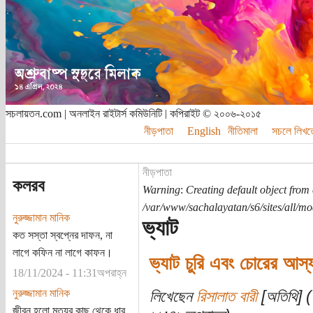
সচলায়তন.com | অনলাইন রাইটার্স কমিউনিটি | কপিরাইট © ২০০৬-২০১৫
নীড়পাতা
English
নীতিমালা
সচলে লিখত
নীড়পাতা
কলরব
Warning
:
Creating default object from
/var/www/sachalayatan/s6/sites/all/m
নুরুজ্জামান মানিক
ভ্যাট
কত সস্তা স্বপ্নের দাফন, না
লাগে কফিন না লাগে কাফন।
ভ্যাট চুরি এবং চোরের আস্
18/11/2024 - 11:31অপরাহ্ন
নুরুজ্জামান মানিক
লিখেছেন
রিসালাত বারী
[অতিথি] (
জীবন হলো মৃত্যুর কাছ থেকে ধার