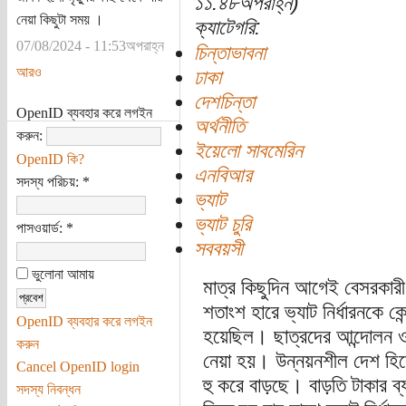
১১:৪৮অপরাহ্ন)
নেয়া কিছুটা সময় ।
ক্যাটেগরি:
07/08/2024 - 11:53অপরাহ্ন
চিন্তাভাবনা
আরও
ঢাকা
দেশচিন্তা
OpenID ব্যবহার করে লগইন
অর্থনীতি
করুন:
ইয়েলো সাবমেরিন
OpenID কি?
এনবিআর
সদস্য পরিচয়:
*
ভ্যাট
ভ্যাট চুরি
পাসওয়ার্ড:
*
সববয়সী
ভুলোনা আমায়
মাত্র কিছুদিন আগেই বেসরকারী
শতাংশ হারে ভ্যাট নির্ধারনকে কেন
OpenID ব্যবহার করে লগইন
হয়েছিল। ছাত্রদের আন্দোলন ও দ
করুন
নেয়া হয়। উন্নয়নশীল দেশ হিসেব
Cancel OpenID login
হু করে বাড়ছে। বাড়তি টাকার ব্
সদস্য নিবন্ধন