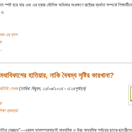
িতা স্পষ্ট হয়ে যায় এবং এর দ্বারা মৌলিক অধিকার সংরক্ষণে রাষ্ট্রের ব্যর্থতা সম্পর্কে শিক্ষার্থী
 এ
খক এর ব্লগ
য
..
 মেধাবিকাশের হাতিয়ার, নাকি বৈষম্য সৃষ্টির কারখানা?
অতিথি লেখক
(তারিখ: বিষ্যুদ, ১২/০৬/২০১৪ - ৩:২৪পূর্বাহ্ন)
া
্ষা ব্যবস্থা
জাতির মেরুদন্ড”---এরকম ভাবসম্প্রসারণই মাধ্যমিক ও উচ্চ মাধ্যমিক পর্যায়ের ছাত্র-ছাত্রীদ