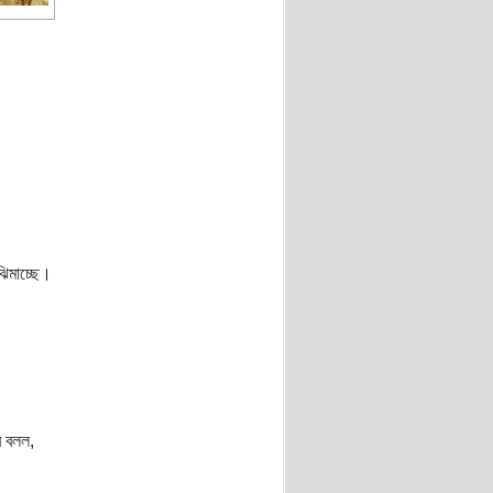
ঝিমাচ্ছে।
ে বলল,