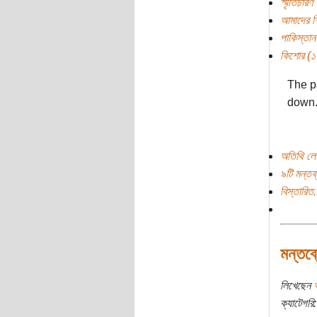
স্মৃতিচারণ
আমাদের শিক
পাকিস্তান
কিশোর (১০ 
The p
down.
অতিথি লে
৯টি মন্তব্
বিস্তারিত.
মন্তব্
লিখেছেন
ক্যাটেগরি: