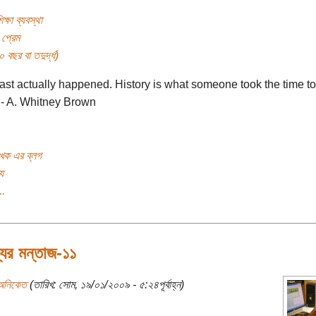
্ষা ব্যবস্থা
 প্রেম
বছর বা তদুর্দ্ধ)
ast actually happened. History is what someone took the time to
- A. Whitney Brown
খক এর ব্লগ
য
..
যের মন্তাজ-১১
অনিকেত
(তারিখ: সোম, ১৯/০১/২০০৯ - ৫:২৪পূর্বাহ্ন)