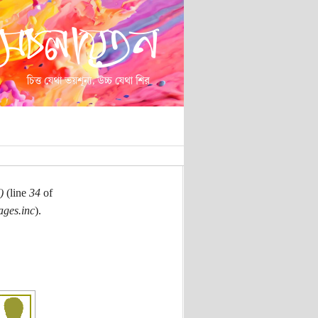
)
(line
34
of
ages.inc
).