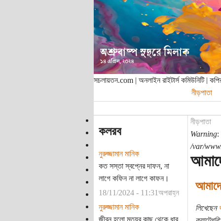
সচলায়তন.com | অনলাইন রাইটার্স কমিউনিটি | ক
নীড়পাতা
নীড়পাতা
কলরব
Warning
:
/var/www/
নুরুজ্জামান মানিক
আমাদের
কত সস্তা স্বপ্নের দাফন, না
লাগে কফিন না লাগে কাফন।
আমাদের
18/11/2024 - 11:31অপরাহ্ন
নুরুজ্জামান মানিক
লিখেছেন
জীবন হলো মৃত্যুর কাছ থেকে ধার
ক্যাটেগরি: