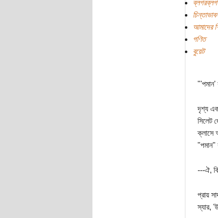
ব্লগরব্লগ
চিন্তাভাবন
আমাদের শিক
গণিত
বুয়েট
"'পমান'
দৃশ্য এক
সিলেট জ
ক্লাসে 
"পমান"
---ঐ, ক
প্রায় স
স্যার, 