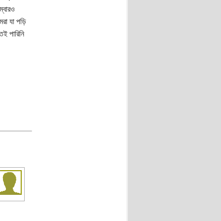
ম্বারও
রা যা পড়ি
েই পারিনি