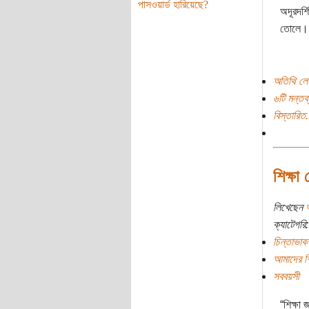
পাসওয়ার্ড হারিয়েছে?
অদূরদর্শ
তোলে।
অতিথি লে
৬টি মন্তব্
বিস্তারিত.
শিক্ষা
লিখেছেন
ক্যাটেগরি:
চিন্তাভাবন
আমাদের শিক
সববয়সী
“শিক্ষা 