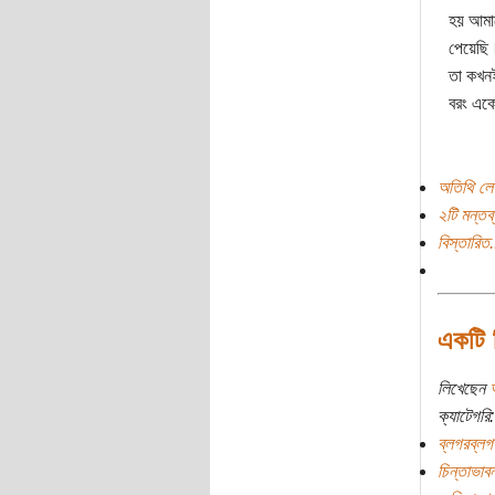
হয় আমাদ
পেয়েছি।
তা কখনই
বরং একে
অতিথি লে
২টি মন্তব্
বিস্তারিত.
একটি 
লিখেছেন
ক্যাটেগরি:
ব্লগরব্লগ
চিন্তাভাবন