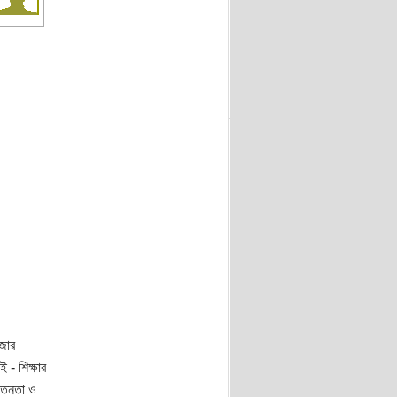
জার
 - শিক্ষার
েতনতা ও