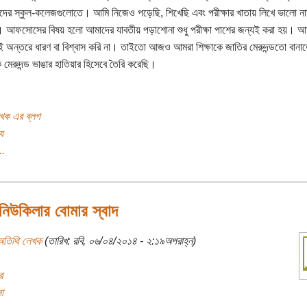
ের স্কুল-কলেজগুলোতে। আমি নিজেও পড়েছি, শিখেছি এবং পরীক্ষার খাতায় লিখে ভালো না
 আফসোসের বিষয় হলো আমাদের যাবতীয় পড়াশোনা শুধু পরীক্ষা পাশের জন্যই করা হয়। আম
 অন্তরে ধারণ বা বিশ্বাস করি না। তাইতো আজও আমরা শিক্ষাকে জাতির মেরুদন্ডতো বানাত
 মেরুদন্ড ভাঙার হাতিয়ার হিসেবে তৈরি করেছি।
খক এর ব্লগ
য
..
নিউকিলার বোমার স্বাদ
অতিথি লেখক
(তারিখ: রবি, ০৬/০৪/২০১৪ - ২:১৯অপরাহ্ন)
র
া