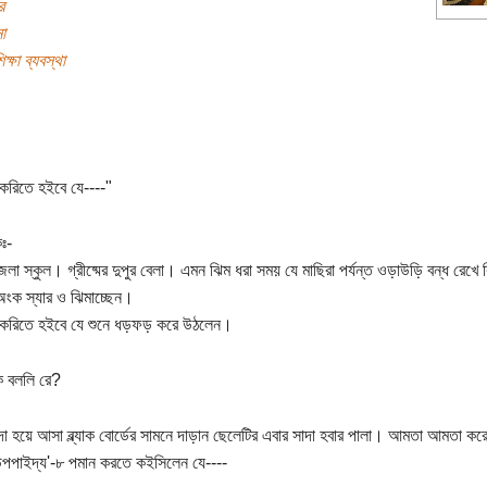
র
া
্ষা ব্যবস্থা
 করিতে হইবে যে----"
ঃ-
েলা স্কুল। গ্রীষ্মের দুপুর বেলা। এমন ঝিম ধরা সময় যে মাছিরা পর্যন্ত ওড়াউড়ি বন্ধ রেখে 
অংক স্যার ও ঝিমাচ্ছেন।
 করিতে হইবে যে শুনে ধড়ফড় করে উঠলেন।
ি বললি রে?
াদা হয়ে আসা ব্ল্যাক বোর্ডের সামনে দাড়ান ছেলেটির এবার সাদা হবার পালা। আমতা আমতা কর
'উপপাইদ্য'-৮ পমান করতে কইসিলেন যে----