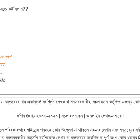
 করতে কইসিলাম??
র ব্লগ
ব্য
..
ঠিত
ও মন্তব্যের দায় একান্তই সংশ্লিষ্ট লেখক বা মন্তব্যকারীর, সচলায়তন কর্তৃপক্ষ এজন্য কো
কপিরাইট © ২০০৬-২০২০ | সচলায়তন.কম | অনলাইন লেখক-সমাবেশ
রিষ্কারভাবে লাইসেন্স প্রসঙ্গে কোন উল্লেখ না থাকলে স্ব-স্ব লেখার এবং মন্তব্যের সর্বস্ব
বা মন্তব্যকারীর অনুমতি ব্যতিরেকে লেখার বা মন্তব্যের আংশিক বা পূর্ণ অংশ কোন ধরনের মি