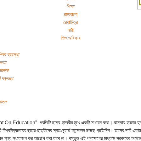
শিক্ষা
রম্যরচনা
রেখাচিত্র
নারী
শিশু অধিকার
্ষা ব্যবস্থা
কতা
সরকার
 ষড়যন্ত্র
দোলন
 On Education”- প্রতিটি ছাত্র-ছাত্রীর মুখে একটি সাধারন কথা। রাস্তায় হাজার-হা
 বিশ্ববিদ্যালয়ের ছাত্র-ছাত্রীদের স্বতঃস্ফূর্ত আন্দোলন চলছে প্রতিদিন। তাদের দাবি একটাই
ন মূল্য সংযোজন কর আরোপ করা যাবে না। বস্তুত এই পদক্ষেপের মাধ্যমে সরকারের অসচ