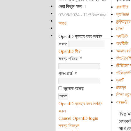
নেয়া কিছুটা সময় ।
রাজনীতি
স্যাটায়ার
07/08/2024 - 11:53অপরাহ্ন
মুক্তিযুদ্ধ
আরও
শিক্ষা
অর্থনীতি
OpenID ব্যবহার করে লগইন
অর্থনীতি
করুন:
আমাদের শিক
OpenID কি?
ঔপনিবেশি
সদস্য পরিচয়:
*
ডিজিটাল 
পাকিস্তানি
পাসওয়ার্ড:
*
ভ্যাট
রাজস্ব
ভুলোনা আমায়
শিক্ষা আন্
সববয়সী
OpenID ব্যবহার করে লগইন
করুন
“No Vat
Cancel OpenID login
বেসরকারি
সদস্য নিবন্ধন
সাথে কো