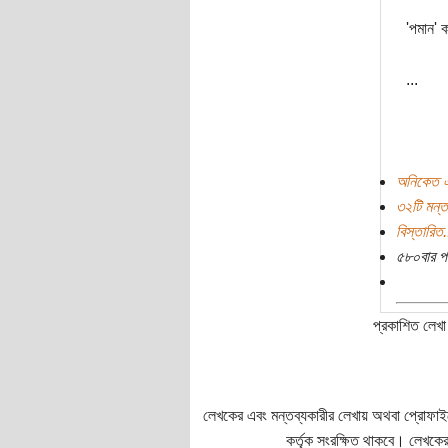
'পমান'
...
অনিকেত এ
৩২টি মন্ত
বিস্তারিত.
৫৮০বার প
প্রকাশিত লেখা 
লেখকের এবং মন্তব্যকারীর লেখায় অথবা প্রোফাইলে প
কর্তৃক সংরক্ষিত থাকবে। লেখকের 