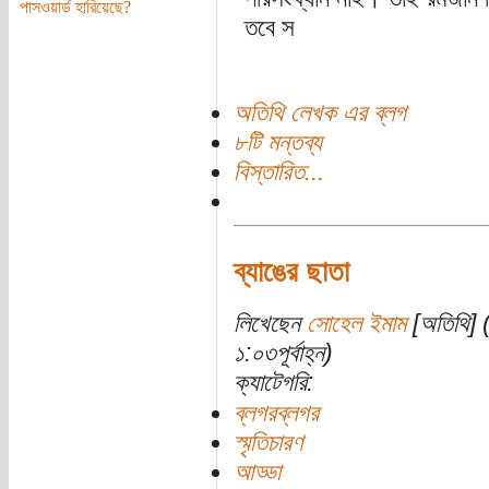
পাসওয়ার্ড হারিয়েছে?
তবে স
অতিথি লেখক এর ব্লগ
৮টি মন্তব্য
বিস্তারিত...
ব্যাঙের ছাতা
লিখেছেন
সোহেল ইমাম
[অতিথি] (
১:০৩পূর্বাহ্ন)
ক্যাটেগরি:
ব্লগরব্লগর
স্মৃতিচারণ
আড্ডা