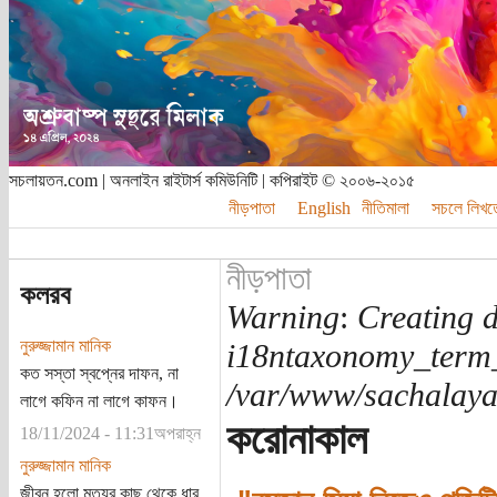
সচলায়তন.com | অনলাইন রাইটার্স কমিউনিটি | কপিরাইট © ২০০৬-২০১৫
নীড়পাতা
English
নীতিমালা
সচলে লিখত
নীড়পাতা
কলরব
Warning
:
Creating d
নুরুজ্জামান মানিক
i18ntaxonomy_term
কত সস্তা স্বপ্নের দাফন, না
/var/www/sachalayat
লাগে কফিন না লাগে কাফন।
করোনাকাল
18/11/2024 - 11:31অপরাহ্ন
নুরুজ্জামান মানিক
জীবন হলো মৃত্যুর কাছ থেকে ধার