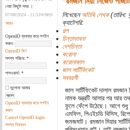
"রমজান মিয়া নিজেও পজিট
নেয়া কিছুটা সময় ।
লিখেছেন
অতিথি লেখক
(তারিখ: ব
07/08/2024 - 11:53অপরাহ্ন
ক্যাটেগরি:
আরও
গল্প
OpenID ব্যবহার করে লগইন
চিন্তাভাবনা
করুন:
দেশচিন্তা
OpenID কি?
করোনা
সদস্য পরিচয়:
*
করোনাকাল
জাল সার্টিফিকেট
পাসওয়ার্ড:
*
সববয়সী
ভুলোনা আমায়
জাল সার্টিফিকেট দালাল রমজান ম
নামক যন্ত্রটি আসার পর আর তথ্
OpenID ব্যবহার করে লগইন
ফুলে ফেঁপে উঠেছে। আগে শুধু জ
করুন
এমফিল, পিএইচডি থিসিস, রিপোর
Cancel OpenID login
জমজমাট। রমজান মিয়ার সার্টি
সদস্য নিবন্ধন
পরিসংখ্যান নাই। তাই রমজান ম