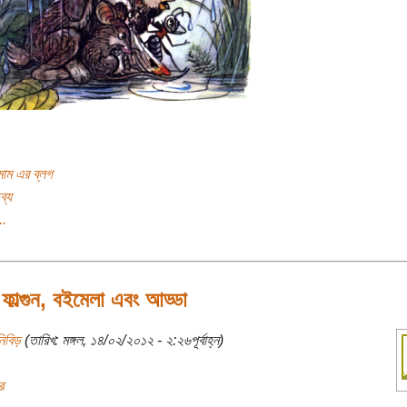
াম এর ব্লগ
ব্য
..
ফাল্গুন, বইমেলা এবং আড্ডা
িবিড়
(তারিখ: মঙ্গল, ১৪/০২/২০১২ - ২:২৬পূর্বাহ্ন)
র