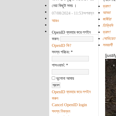
নেয়া কিছুটা সময় ।
ভ্রমণ
আড্ডা
07/08/2024 - 11:53অপরাহ্ন
জর্জিয়া
আরও
তিব্লিসি
ভ্রমণ
OpenID ব্যবহার করে লগইন
সোভিয়েত
করুন:
সববয়সী
OpenID কি?
সদস্য পরিচয়:
*
[justif
পাসওয়ার্ড:
*
ভুলোনা আমায়
OpenID ব্যবহার করে লগইন
করুন
Cancel OpenID login
সদস্য নিবন্ধন