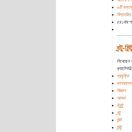
৯টি মন্তব্
বিস্তারিত.
৫৪১বার প
বন্টু-মি
লিখেছেন
ক্যাটেগরি:
প্রযুক্তি
ব্লগরব্লগ
বিজ্ঞান
আড্ডা
উবুন্টু
বন্টু
মিন্ট
মিন্টু