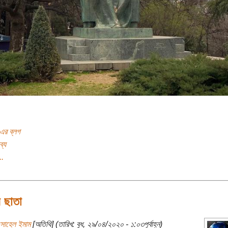
 এর ব্লগ
ব্য
..
র ছাতা
সোহেল ইমাম
[অতিথি] (তারিখ: বুধ, ২৯/০৪/২০২০ - ১:০৩পূর্বাহ্ন)