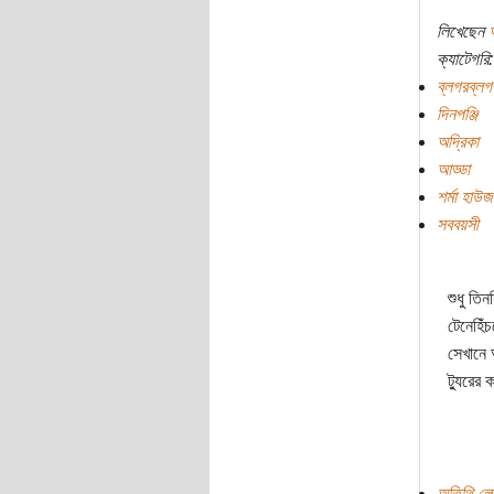
লিখেছেন
ক্যাটেগরি:
ব্লগরব্লগ
দিনপঞ্জি
অদ্রিকা
আড্ডা
শর্মা হাউজ
সববয়সী
শুধু তি
টেনেহিঁ
সেখানে 
ট্যুরের 
অতিথি লে