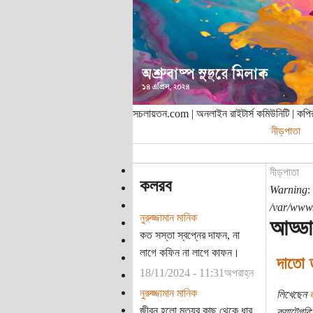
সচলায়তন.com | অনলাইন রাইটার্স কমিউনিটি | ক
নীড়পাতা
নীড়পাতা
কলরব
Warning
:
/var/www/
নুরুজ্জামান মানিক
আড্ডা
কত সস্তা স্বপ্নের দাফন, না
লাগে কফিন না লাগে কাফন।
দাতো 
18/11/2024 - 11:31অপরাহ্ন
নুরুজ্জামান মানিক
লিখেছেন
জ
জীবন হলো মৃত্যুর কাছ থেকে ধার
ক্যাটেগরি: