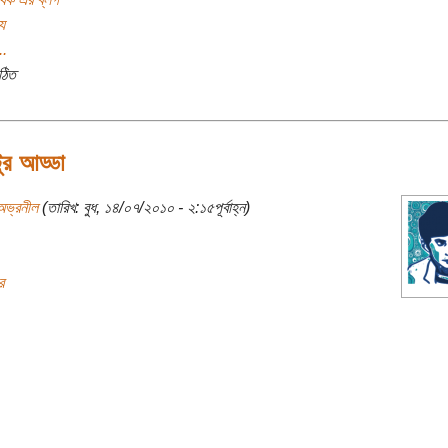
য
..
ঠিত
ন্টুর আড্ডা
অভ্রনীল
(তারিখ: বুধ, ১৪/০৭/২০১০ - ২:১৫পূর্বাহ্ন)
র