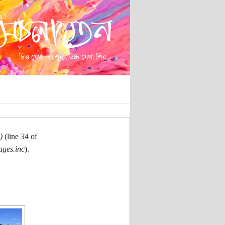
)
(line
34
of
ages.inc
).