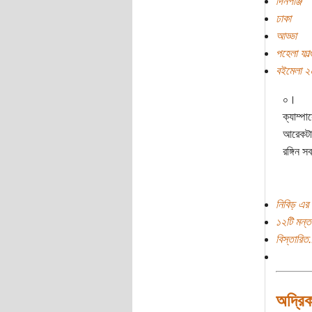
দিনপঞ্জি
ঢাকা
আড্ডা
পহেলা ফাল্
বইমেলা ২
০।
ক্যাম্প
আরেকটা 
রঙ্গিন 
নিবিড় এর 
১২টি মন্ত
বিস্তারিত.
অদ্রিকা