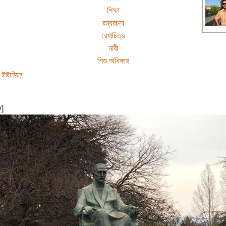
শিক্ষা
রম্যরচনা
রেখাচিত্র
নারী
শিশু অধিকার
 ইউনিয়ন
y]