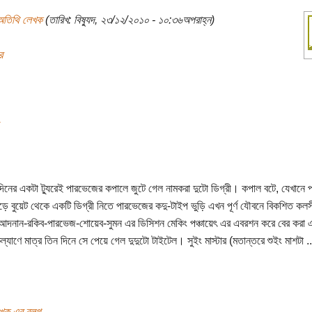
অতিথি লেখক
(তারিখ: বিষ্যুদ, ২৩/১২/২০১০ - ১০:৩৬অপরাহ্ন)
র
নদিনের একটা ট্যুরেই পারভেজের কপালে জুটে গেল নামকরা দুটো ডিগ্রী। কপাল বটে, যেখানে প
চড়ে বুয়েট থেকে একটি ডিগ্রী নিতে পারভেজের কদু-টাইপ ভুড়ি এখন পূর্ণ যৌবনে বিকশিত কলস
আদনান-রকিব-পারভেজ-শোয়েব-সুমন এর ডিসিশন মেকিং পঞ্চায়েৎ এর এবরশন করে বের করা
কল্যাণে মাত্র তিন দিনে সে পেয়ে গেল দুদুটো টাইটেল। সুইং মাস্টার (মতান্তরে শুইং মাশটা ..
খক এর ব্লগ