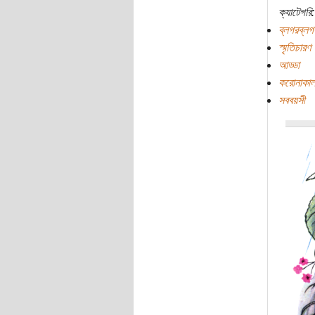
ক্যাটেগরি:
ব্লগরব্লগ
স্মৃতিচারণ
আড্ডা
করোনাকা
সববয়সী