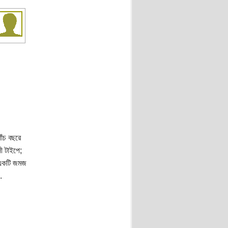
াঁচ বছরে
ী টাইপে;
 একটি জমজ
.