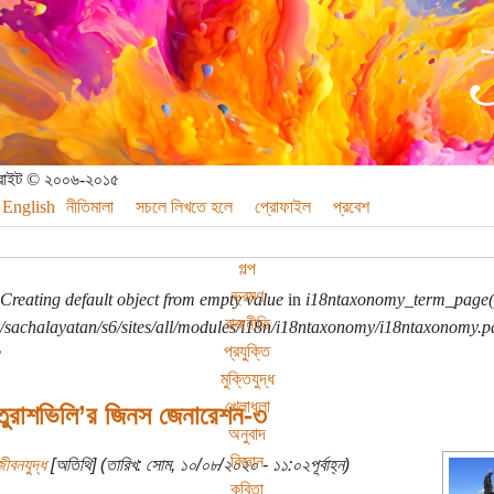
পিরাইট © ২০০৬-২০১৫
English
নীতিমালা
সচলে লিখতে হলে
প্রোফাইল
প্রবেশ
গল্প
ভ্রমণ
Creating default object from empty value
in
i18ntaxonomy_term_page(
রাজনীতি
sachalayatan/s6/sites/all/modules/i18n/i18ntaxonomy/i18ntaxonomy.p
প্রযুক্তি
মুক্তিযুদ্ধ
খেলাধুলা
তুরাশভিলি’র জিনস জেনারেশন-৩
অনুবাদ
বিজ্ঞান
ীবনযুদ্ধ
[অতিথি] (তারিখ: সোম, ১০/০৮/২০২০ - ১১:০২পূর্বাহ্ন)
কবিতা