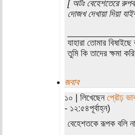
[ অটঃ বেহেশতেরে রুপ
দোজখ দেখায়া দিয়া যাই
_____________
যাহারা তোমার বিষাইছে 
তুমি কি তাদের ক্ষমা কর
জবাব
১০ | লিখেছেন
প্রৌঢ় ভা
- ১২:৫৪পূর্বাহ্ন)
বেহেশতকে রূপক বলি ন