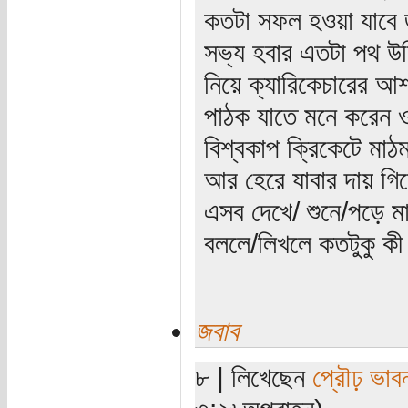
কতটা সফল হওয়া যাবে জ
সভ্য হবার এতটা পথ উজিয়
নিয়ে ক্যারিকেচারের আ
পাঠক যাতে মনে করেন ও
বিশ্বকাপ ক্রিকেটে মা
আর হেরে যাবার দায় গি
এসব দেখে/ শুনে/পড়ে ম
বললে/লিখলে কতটুকু 
জবাব
৮ | লিখেছেন
প্রৌঢ় ভাব