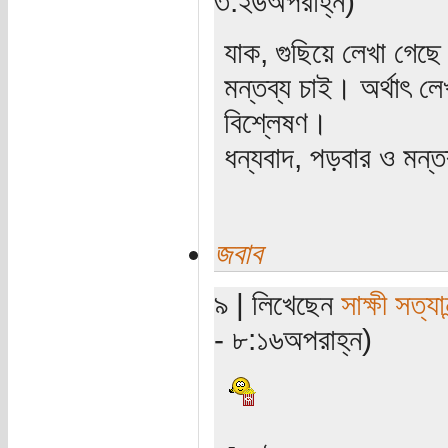
৩:২৬অপরাহ্ন)
যাক, গুছিয়ে লেখা গেছ
মন্তব্য চাই। অর্থাৎ লে
বিশ্লেষণ।
ধন্যবাদ, পড়বার ও মন্
জবাব
৯ | লিখেছেন
সাক্ষী সত্যান
- ৮:১৬অপরাহ্ন)