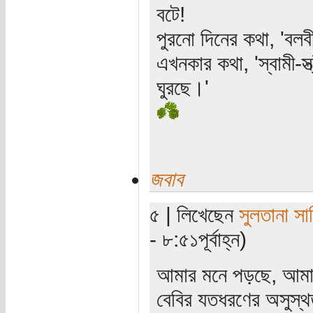
বটে!
পুরনো দিনের কথা, 'বলবী
এখনকার কথা, 'স্বামী-স
ঘুরছে।'
জবাব
৫ | লিখেছেন
সুলতানা সা
- ৮:৫১পূর্বাহ্ন)
আমার মনে পড়ছে, আমার ছ
বেবির যতধরণের অসুস্থত