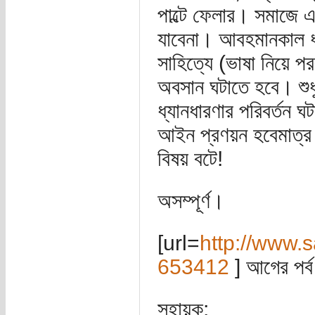
পাল্টে ফেলার। সমাজে এ
যাবেনা। আবহমানকাল ধরে
সাহিত্যে (ভাষা নিয়ে প
অবসান ঘটাতে হবে। শুধুম
ধ্যানধারণার পরিবর্তন ঘ
আইন প্রণয়ন হবেমাত্র
বিষয় বটে!
অসম্পূর্ণ।
[url=
http://www
653412
] আগের পর্ব
সহায়ক: