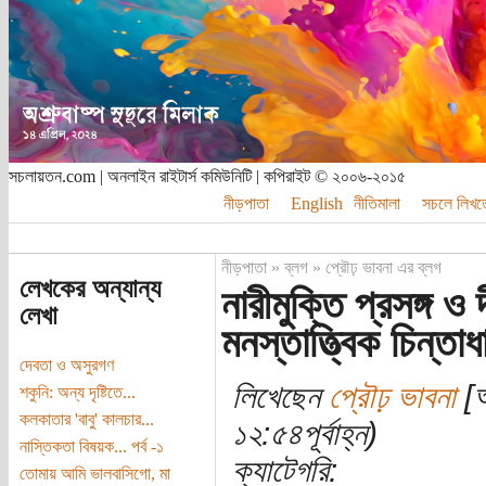
সচলায়তন.com | অনলাইন রাইটার্স কমিউনিটি | কপিরাইট © ২০০৬-২০১৫
নীড়পাতা
English
নীতিমালা
সচলে লিখত
নীড়পাতা
»
ব্লগ
»
প্রৌঢ় ভাবনা এর ব্লগ
লেখকের অন্যান্য
নারীমুক্তি প্রসঙ্গ 
লেখা
মনস্তাত্ত্বিক চিন্তা
দেবতা ও অসুরগণ
লিখেছেন
প্রৌঢ় ভাবনা
[অ
শকুনি: অন্য দৃষ্টিতে...
কলকাতার 'বাবু' কালচার...
১২:৫৪পূর্বাহ্ন)
নাস্তিকতা বিষয়ক... পর্ব -১
ক্যাটেগরি:
তোমায় আমি ভালবাসিগো, মা