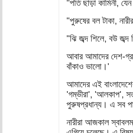
"পতি ছাড়া কামিনী, যেন
"পুরুষের বল টাকা, নারী
"ঝি জব্দ শিলে, বউ জব্
আবার আমাদের দেশ-গ্রা
বাঁকাও ভালো।'
আমাদের এই বাংলাদেশের 
'গম্ভীরা', 'আলকাপ', সত
পুরুষপ্রধান্য। এ সব প
নারীরা আজকাল স্বাবলম্ব
এগিয়ে চলেছে। এ বিষয়টি