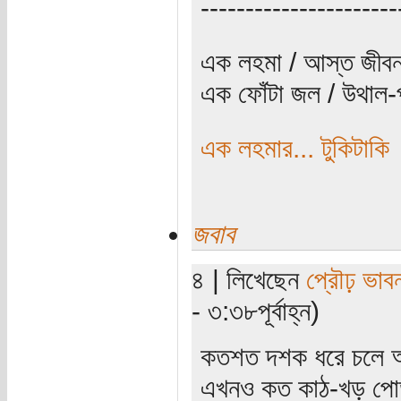
----------------------
এক লহমা / আস্ত জীবন
এক ফোঁটা জল / উথাল-প
এক লহমার... টুকিটাকি
জবাব
৪ | লিখেছেন
প্রৌঢ় ভাব
- ৩:৩৮পূর্বাহ্ন)
কতশত দশক ধরে চলে আসা
এখনও কত কাঠ-খড় পোড়াত