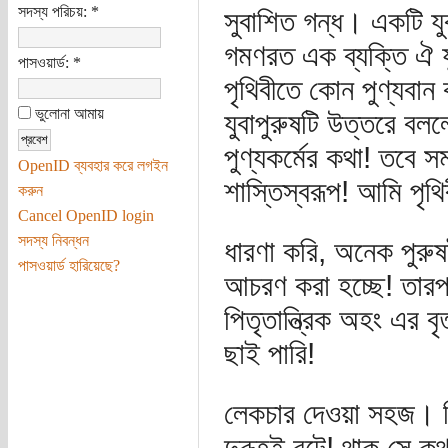
সদস্য পরিচয়:
*
সুবাশিত গন্ধ। একটি যু
গমণরত এক ব্যক্তি ঐ যু
পাসওয়ার্ড:
*
পৃথিবীতে কোন পুণ্যব
ভুলোনা আমায়
যুবাপুরুষটি উত্তরে ব
পুণ্যকর্মের কথা! তবে 
OpenID ব্যবহার করে লগইন
শাস্তিস্বরূপ! আমি পৃথ
করুন
Cancel OpenID login
সদস্য নিবন্ধন
ধারণা করি, অনেক পুরুষ
পাসওয়ার্ড হারিয়েছে?
আচরণ করা হচ্ছে! তারপর
পিতৃতান্ত্রিক অহং এর 
ছাই পারি!
লেকচার দেওয়া সহজ। ন
দুরূহই বটে! থাক সে 