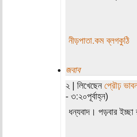
নীড়পাতা.কম ব্লগকুঠি
জবাব
২ | লিখেছেন
প্রৌঢ় ভাবন
- ৩:২০পূর্বাহ্ন)
ধন্যবাদ। পড়বার ইচ্ছ