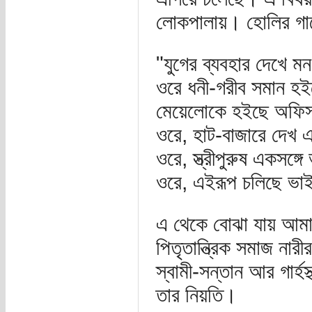
লোকপালায়। হোলির গানে
"যুগের ব্যবহার দেখে ম
ওরে ধনী-গরীব সমান হইছ
মেয়েলোকে হইছে অফিস
ওরে, হাট-বাজারে দেখ 
ওরে, স্ত্রীপুরুষ একসঙ্গ
ওরে, এইরূপ চলিছে ভাইর
এ থেকে বোঝা যায় আমা
পিতৃতান্ত্রিক সমাজ নার
স্বামী-সন্তান আর গার্হ
তার নিয়তি।