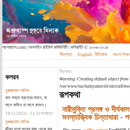
সচলায়তন.com | অনলাইন রাইটার্স কমিউনিটি | কপিরাইট © ২০০৬-২০১৫
নীড়পাতা
English
নীতিমালা
সচলে লিখত
নীড়পাতা
কলরব
Warning
:
Creating default object from
/var/www/sachalayatan/s6/sites/all/m
নুরুজ্জামান মানিক
রূপকথা
কত সস্তা স্বপ্নের দাফন, না
লাগে কফিন না লাগে কাফন।
নারীমুক্তি প্রসঙ্গ ও দীর্ঘ
18/11/2024 - 11:31অপরাহ্ন
মনস্তাত্ত্বিক চিন্তাধারা -
নুরুজ্জামান মানিক
জীবন হলো মৃত্যুর কাছ থেকে ধার