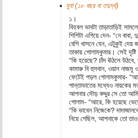
যুবা (১৮ বছর বা তদুর্দ্ধ)
১।
বিহবল ভাবটা তাড়াতাড়িই সাম
শিশিটা এগিয়ে দেন- “নে বাবা, দ
বেশি খাসনে যেন, এটুকুই দেয় 
তাকায় গোলামকুমার। সেই দৃষ্ট
“কি হয়েছে? চাঁদ ঊঠলে উঠবে
কামারু বি হুসবান, ওয়ান নাজমু
ফেটেই পড়ল গোলামকুমার- “আমা
পান্তাভাতের মধ্যেও নায়কের
আপনার দৌড় কদ্দুর সে তো আম
গোলাম- “আরে, কি হয়েছে ভেঙ্গ
“কি ভাবেন নিজেকে? দাদাজানকে
নিয়ে গেছিল, আপনাকে তো তাও