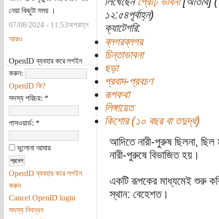
লিখেছেন
প্রৌঢ় ভাবনা
[অতিথি] (
নেয়া কিছুটা সময় ।
১২:৫৪পূর্বাহ্ন)
07/08/2024 - 11:53অপরাহ্ন
ক্যাটেগরি:
আরও
ব্লগরব্লগর
চিন্তাভাবনা
OpenID ব্যবহার করে লগইন
ছড়া
করুন:
প্রবাদ-প্রবচণ
OpenID কি?
রূপকথা
সদস্য পরিচয়:
*
লিঙ্গায়েত
কিশোর (১০ বছর বা তদুর্দ্ধ)
পাসওয়ার্ড:
*
আদিতে নারী-পুরুষ ছিলনা, ছিল 
ভুলোনা আমায়
নারী-পুরুষে বিভাজিত হয়।
OpenID ব্যবহার করে লগইন
একটি রূপকের মাধ্যমেই শুরু ক
করুন
স্থান: বেহেশত।
Cancel OpenID login
সদস্য নিবন্ধন