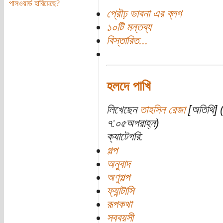
পাসওয়ার্ড হারিয়েছে?
প্রৌঢ় ভাবনা এর ব্লগ
১০টি মন্তব্য
বিস্তারিত...
হলদে পাখি
লিখেছেন
তাহসিন রেজা
[অতিথি] 
৭:০৫অপরাহ্ন)
ক্যাটেগরি:
গল্প
অনুবাদ
অণুগল্প
ফ্যান্টাসি
রূপকথা
সববয়সী