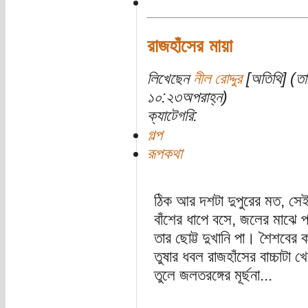
রাজহাঁসের মায়া
লিখেছেন
নীল রোদ্দুর
[অতিথি] (তা
১০:২৩অপরাহ্ন)
ক্যাটেগরি:
গল্প
রূপকথা
ঠিক আর দশটা দুপুরের মত, সেই 
বাঁশের ধাপে বসে, জলের মাঝে 
তার ছোট্ট দুখানি পা। শৈশবের
তুষার ধবল রাজহাঁসের বাচ্চাটা খ
তুলে জলতরঙ্গের মূর্ছনা...