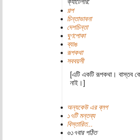
ক্যাটেগরি:
গল্প
চিন্তাভাবনা
দেশচিন্তা
ঘুণপোকা
ব্যাঙ
রূপকথা
সববয়সী
[এটি একটি রূপকথা। বাস্তব কো
নাই।]
অন্যকেউ এর ব্লগ
১৭টি মন্তব্য
বিস্তারিত...
৬১৭বার পঠিত