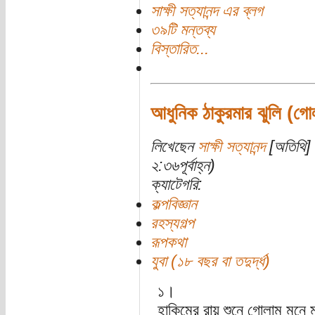
সাক্ষী সত্যানন্দ এর ব্লগ
৩৯টি মন্তব্য
বিস্তারিত...
আধুনিক ঠাকুরমার ঝুলি (গোল
লিখেছেন
সাক্ষী সত্যানন্দ
[অতিথি] 
২:৩৬পূর্বাহ্ন)
ক্যাটেগরি:
কল্পবিজ্ঞান
রহস্যগল্প
রূপকথা
যুবা (১৮ বছর বা তদুর্দ্ধ)
১।
হাকিমের রায় শুনে গোলাম মন