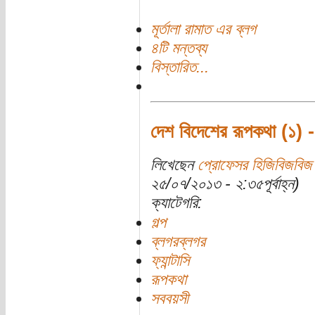
মূর্তালা রামাত এর ব্লগ
৪টি মন্তব্য
বিস্তারিত...
দেশ বিদেশের রূপকথা (১) - 
লিখেছেন
প্রোফেসর হিজিবিজবিজ
২৫/০৭/২০১৩ - ২:৩৫পূর্বাহ্ন)
ক্যাটেগরি:
গল্প
ব্লগরব্লগর
ফ্যান্টাসি
রূপকথা
সববয়সী