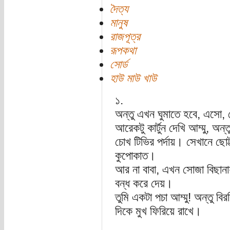
দৈত্য
মানুষ
রাজপূত্র
রূপকথা
সোর্ড
হাউ মাউ খাউ
১.
অন্তু এখন ঘুমাতে হবে, এসো,
আরেকটু কার্টুন দেখি আম্মু, 
চোখ টিভির পর্দায়। সেখানে ছোট
কুপোকাত।
আর না বাবা, এখন সোজা বিছানায়
বন্ধ করে দেয়।
তুমি একটা পচা আম্মু! অন্তু ব
দিকে মুখ ফিরিয়ে রাখে।