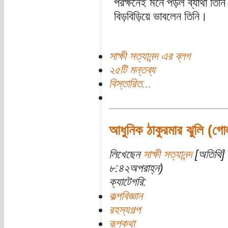
পরক্ষনেই মনে পড়ল ব্যাথা তি
বিড়বিড়িয়ে ভাবলেন তিনি।
সাক্ষী সত্যানন্দ এর ব্লগ
২৫টি মন্তব্য
বিস্তারিত...
আধুনিক ঠাকুরমার ঝুলি (গোল
লিখেছেন
সাক্ষী সত্যানন্দ
[অতিথি] 
৮:৪২অপরাহ্ন)
ক্যাটেগরি:
কল্পবিজ্ঞান
রহস্যগল্প
রূপকথা