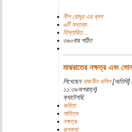
নীল রোদ্দুর এর ব্লগ
৬টি মন্তব্য
বিস্তারিত...
৩৬০বার পঠিত
মাঝরাতের নক্ষত্র এবং সো
লিখেছেন
নাজনীন খলিল
[অতিথি] 
১১:৩৯অপরাহ্ন)
ক্যাটেগরি:
কবিতা
সাহিত্য
নক্ষত্র
রূপকথা