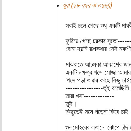
যুবা (১৮ বছর বা তদুর্দ্ধ)
সবাই চলে গেছে শুধু একটি মাধবী তু
ফুরিয়ে গেছে চরকার সুতো-----
বোনা হয়নি রূপকথার সেই নকশী
মাঝরাতে আচমকা আকাশের জানা
একটি নক্ষত্র খসে সোজা আমার 
'খসে পড়া তারার কাছে কিছু চাইল
----------------তুই বলেছিল
তারা খসা-------------
তুই।
কিছুতেই মনে পড়েনা কিযে চাই
গুলমোহরের লতানো ঝোপে চাঁদ 