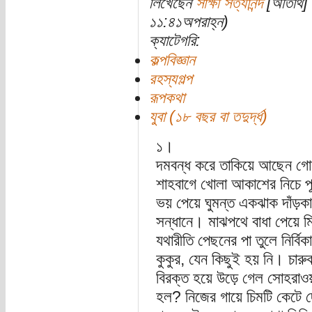
লিখেছেন
সাক্ষী সত্যানন্দ
[অতিথি] 
১১:৪১অপরাহ্ন)
ক্যাটেগরি:
কল্পবিজ্ঞান
রহস্যগল্প
রূপকথা
যুবা (১৮ বছর বা তদুর্দ্ধ)
১।
দমবন্ধ করে তাকিয়ে আছেন গোল
শাহবাগে খোলা আকাশের নিচে পূর
ভয় পেয়ে ঘুমন্ত একঝাক দাঁড়ক
সন্ধানে। মাঝপথে বাধা পেয়ে ম
যথারীতি পেছনের পা তুলে নির্ব
কুকুর, যেন কিছুই হয় নি। চারুক
বিরক্ত হয়ে উড়ে গেল সোহরাওয়া
হল? নিজের গায়ে চিমটি কেটে দ