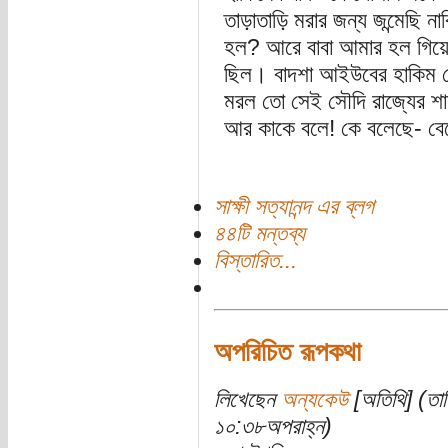
তাড়াতাড়ি মরার জন্য জন্মেছি ন
হল? আরে বাবা আমার হল গিয়ে স্
ছিল। বাদশা আইউবের হাকিম তো
মরল তো সেই সৌদি রাজ্যের শা
আর কাকে বলে! কে বলেছে- ব
সাক্ষী সত্যানন্দ এর ব্লগ
৪৪টি মন্তব্য
বিস্তারিত...
অপরিচিত রূপকথা
লিখেছেন
অন্যকেউ
[অতিথি] (তার
১০:৩৮অপরাহ্ন)