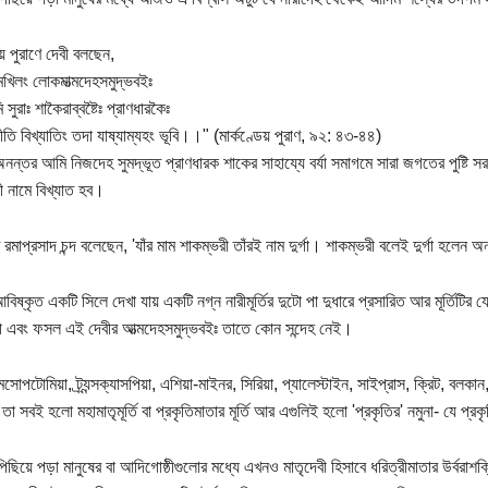
েয় পুরাণে দেবী বলছেন,
িলং লোকমাত্মদেহসমুদ্ভবইঃ
 সুরাঃ শাকৈরাব্বষ্টৈঃ প্রাণধারকৈঃ
তি বিখ্যাতিং তদা যাষ্যাম্যহং ভূবি।।" (মার্কণ্ডেয় পুরাণ, ৯২: ৪৩-৪৪)
 অনন্তর আমি নিজদেহ সুমদ্ভূত প্রাণধারক শাকের সাহায্যে বর্যা সমাগমে সারা জগতের পুষ
ী নামে বিখ্যাত হব।
ত রমাপ্রসাদ চন্দ বলেছেন, 'যাঁর মাম শাকম্ভরী তাঁরই নাম দুর্গা। শাকম্ভরী বলেই দুর্গা হলেন অন
 আবিষ্কৃত একটি সিলে দেখা যায় একটি নগ্ন নারীমূর্তির দুটো পা দুধারে প্রসারিত আর মূর্তিট
ী এবং ফসল এই দেবীর আত্মদেহসমুদ্ভবইঃ তাতে কোন সন্দেহ নেই।
সোপটোমিয়া, ট্র্যন্সক্যাসপিয়া, এশিয়া-মাইনর, সিরিয়া, প্যালেস্টাইন, সাইপ্রাস, ক্রিট, বলকান,
তা সবই হলো মহামাতৃমূর্তি বা প্রকৃতিমাতার মূর্তি আর এগুলিই হলো 'প্রকৃতির' নমুনা- যে প
পিছিয়ে পড়া মানুষের বা আদিগোষ্ঠীগুলোর মধ্যে এখনও মাতৃদেবী হিসাবে ধরিত্রীমাতার উর্বরাশ