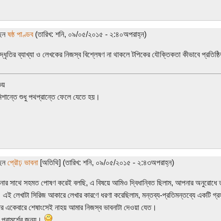
ছেন
ষষ্ঠ পাণ্ডব
(তারিখ: শনি, ০৯/০৫/২০১৫ - ২:৪০অপরাহ্ন)
্ধৃতির ব্যাখ্যা ও লেখকের নিজস্ব বিশ্লেষণ না থাকলে টপিকের যৌক্তিকতা কীভাবে প্রতিষ্ঠ
চয়
নিশান্তে শুধু পথপ্রান্তে ফেলে যেতে হয়।
ছেন
প্রৌঢ় ভাবনা
[অতিথি] (তারিখ: শনি, ০৯/০৫/২০১৫ - ২:৪৩অপরাহ্ন)
ার সাথে সহমত পোষণ করেই বলছি, এ বিষয়ে আমিও দ্বিধান্বিত ছিলাম, আপনার অনুরোধে তার
এই লেখাটা সিরিজ আকারে লেখার কারণে ধরণা করেছিলাম, মন্তব্য-প্রতিমন্তব্যে একটি গ্র
 একেবারে শেষাংসেই নাহয় আমার নিজস্ব ভাবনাটা দেওয়া যেত।
, পরামর্শের জন্য।