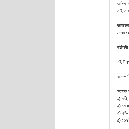
আদিম গো
তাই তার
ধর্মমতের
উদ্ভবের
নারীবাদী
এই উপমহ
অসম্পূর্
সহায়ক গ
১) নারী,
২) লোকা
৩) বাউল
৪) তেহাই