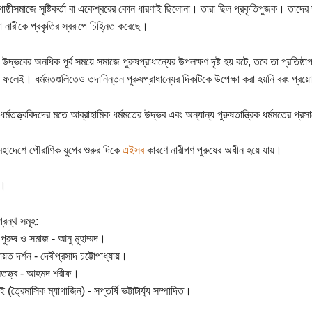
ষ্ঠীসমাজে সৃষ্টিকর্তা বা একেশ্বরের কোন ধারণাই ছিলোনা। তারা ছিল প্রকৃতিপুজক। তাদের 
া নারীকে প্রকৃতির স্বরূপে চিহ্নিত করেছে।
 উদ্ভবের অনধিক পূর্ব সময়ে সমাজে পুরুষপ্রাধান্যের উপলক্ষণ দৃষ্ট হয় বটে, তবে তা প্রতিষ্ঠাপ
 ফলেই। ধর্মমতগুলিতেও তদানিন্তন পুরুষপ্রাধান্যের দিকটিকে উপেক্ষা করা হয়নি বরং প্র
 ধর্মতত্ত্ববিদদের মতে আব্রাহামিক ধর্মমতের উদ্ভব এবং অন্যান্য পুরুষতান্ত্রিক ধর্মমতের প্র
াদেশে পৌরাণিক যুগের শুরুর দিকে
এইসব
কারণে নারীগণ পুরুষের অধীন হয়ে যায়।
ণ।
্রন্থ সমূহ:
 পুরুষ ও সমাজ - আনু মুহাম্মদ।
য়ত দর্শন - দেবীপ্রসাদ চট্টোপাধ্যায়।
তত্ত্ব - আহমদ শরীফ।
 (ত্রৈমাসিক ম্যাগাজিন) - সপ্তর্ষি ভট্টাটার্য্য সম্পাদিত।