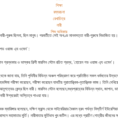
শিক্ষা
রম্যরচনা
রেখাচিত্র
নারী
শিশু অধিকার
ারী-পুরুষ ছিলনা, ছিল মানুষ। পরবর্তীতে সেই অখণ্ড মানবসত্তা নারী-পুরুষে বিভাজিত হয়।
গড ওয়াজ এ্য ওমেন' :
ন গ্রন্থকার ও ভাস্কর শিল্পী মারলিন স্টোন রচিত গ্রন্থ, 'হোয়েন গড ওয়াজ এ্য ওমেন'।
েকে জানা যায়, তিনি পৃথিবীর বিভিন্ন অঞ্চল পরিভ্রমণ করে প্রতিষ্ঠিত সকল ধর্মমতের উদ্ভব
দেহভঙ্গিমা পরীক্ষা করেছেন, পরীক্ষা করেছেন যাবতীয় পুরাতাত্ত্বিক-নৃতাত্ত্বিক কাজ। তিনি দেখ
আনুগত্যের কেন্দ্র ছিল নারী। মারলিন স্টোন বলেছেন,মধ্যপ্রাচ্যের বিভিন্ন স্থান, জাপান, ভার
ারী ঈশ্বরেরই অস্তিত্ব পাওয়া যায়।
ত্বিক ম্যারিঙ্গার বলেছেন, দক্ষিণ ফ্রান্স থেকে সাইবেরিয়ার বৈকাল হ্রদ পর্যন্ত বিস্তীর্ণ ইউরেশিয়া
সলে মহামাতার মূর্তি। নারীমাতার মূর্তিভাব খুব জটিল। এর মধ্যে প্রাচীণ গোত্রীয় জীবনের স