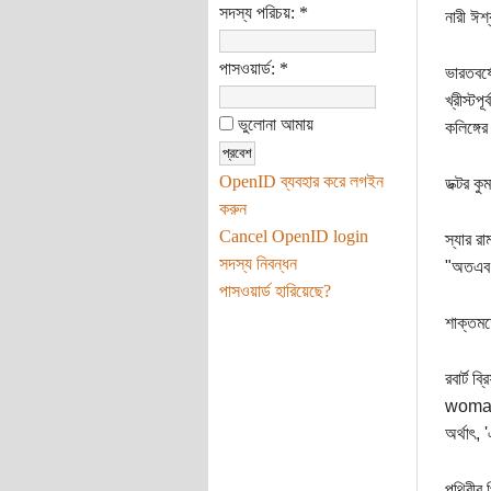
সদস্য পরিচয়:
*
নারী ঈশ
পাসওয়ার্ড:
*
ভারতবর্ষ
খ্রীস্টপ
ভুলোনা আমায়
কলিঙ্গের
OpenID ব্যবহার করে লগইন
ডক্টর কু
করুন
Cancel OpenID login
স্যার 
সদস্য নিবন্ধন
"অতএব, 
পাসওয়ার্ড হারিয়েছে?
শাক্তমত
রবার্ট
woman
অর্থাৎ,
পৃথিবীর