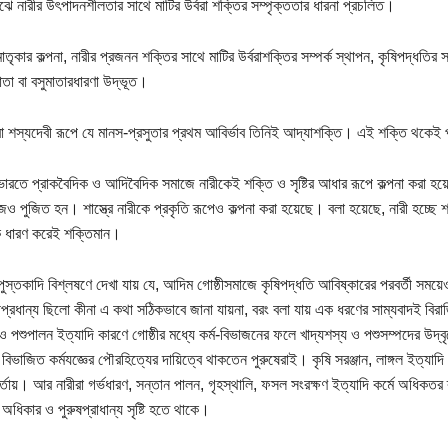
ঝে নারীর উৎপাদনশীলতার সাথে মাটির উর্বরা শক্তির সম্পৃক্ততার ধারনা প্রচলিত।
তৃকার কল্পনা, নারীর প্রজনন শক্তির সাথে মাটির উর্বরাশক্তির সম্পর্ক স্থাপন, কৃষিপদ্ধতির 
াতা বা বসুমাতারধারণা উদ্ভূত।
বা শস্যদেবী রূপে যে মানস-প্রসুতার প্রথম আবির্ভাব তিনিই আদ্যাশক্তি। এই শক্তি থকেই
 ভারতে প্রাকবৈদিক ও আদিবৈদিক সমাজে নারীকেই শক্তি ও সৃষ্টির আধার রূপে কল্পনা করা হ
ও পুজিত হন। শাস্ত্রে নারীকে প্রকৃতি রূপেও কল্পনা করা হয়েছে। বলা হয়েছে, নারী হচ্ছে শ
 ধারণ করেই শক্তিমান।
 পুস্তকাদি বিশ্লষণে দেখা যায় যে, আদিম গোষ্ঠীসমাজে কৃষিপদ্ধতি আবিষ্কারের পরবর্তী সময়ে
ীপ্রধান্য ছিলো কীনা এ কথা সঠিকভাবে জানা যায়না, বরং বলা যায় এক ধরণের সাম্যবাদই বির
ও পশুপালন ইত্যাদি কারণে গোষ্ঠীর মধ্যে কর্ম-বিভাজনের ফলে খাদ্যশস্য ও পশুসম্পদের উদ্বৃত
িভাজিত কর্মযজ্ঞের পৌরহিত্যের দায়িত্বে থাকতেন পুরুষেরাই। কৃষি সরঞ্জান, লাঙ্গল ইত্যাদ
্তায়। আর নারীরা গর্ভধারণ, সন্তান পালন, গৃহস্থালি, ফসল সংরক্ষণ ইত্যাদি কর্মে অধিকতর
অধিকার ও পুরুষপ্রাধান্য সৃষ্টি হতে থাকে।