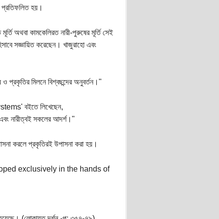
্শই প্রতিফলিত হয়।
ত মূর্তি অথবা কামকেলিরত নারী-পুরুষের মূর্তি সেই
র্তি হিসাবে সজ্ঞায়িত করেছেন। খাজুরাহো এবং
 ও প্রকৃতির মিলনে বিশ্বছন্দের অনুবর্তন।"
ystems' বইতে লিখেছেন,
ই এবং নারীত্বই সকলের আদর্শ।"
র উপাসনা করলে প্রকৃতিরই উপাসনা করা হয়।
eveloped exclusively in the hands of
 হয়েছে। (লোকায়ত দর্শন -পৃ: ৩৫৭-৭৯)