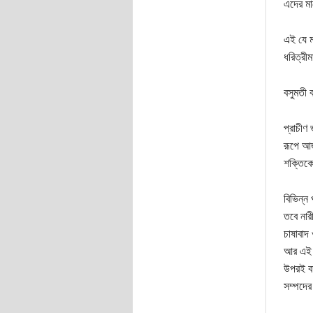
এদের মা
এই যে মা
ধরিত্রীম
বসুমতী 
প্রাচীণ
রূপে আজ
শক্তিকে
বিভিন্ন
তবে নার
চাষাবাদ 
আর এই ব
উপরই বর
সম্পদের 