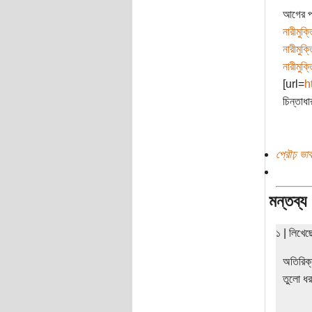
আগের পর
নারীমুক্
নারীমুক্
নারীমুক্
[url=
h
চিন্তাধা
প্রৌঢ় ভা
মন্তব্য
১ | লিখে
অতিরিক
তুলো ধ