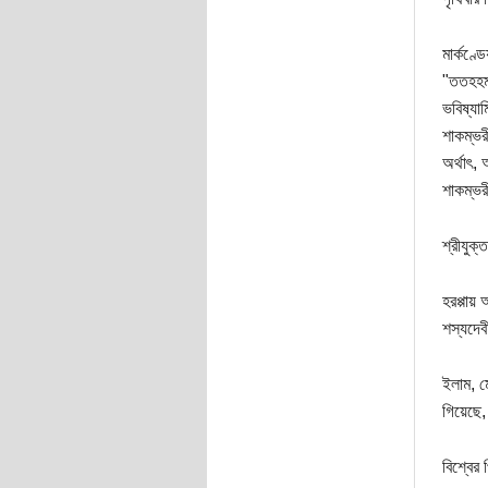
মার্কণ্ড
"ততহহমখ
ভবিষ্যামি
শাকম্ভরী
অর্থাৎ,
শাকম্ভর
শ্রীযুক্
হরপ্পায়
শস্যদেব
ইলাম, মে
গিয়েছে, 
বিশ্বের 