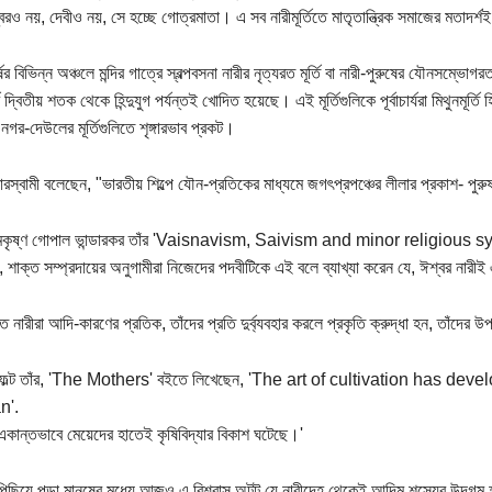
্বরও নয়, দেবীও নয়, সে হচ্ছে গোত্রমাতা। এ সব নারীমূর্তিতে মাতৃতান্ত্রিক সমাজের মতাদর
ের বিভিন্ন অঞ্চলে মন্দির গাত্রে স্বল্পবসনা নারীর নৃত্যরত মূর্তি বা নারী-পুরুষের যৌনসম্ভোগর
ূর্ব দ্বিতীয় শতক থেকে হিন্দুযুগ পর্যন্তই খোদিত হয়েছে। এই মূর্তিগুলিকে পূর্বাচার্যরা মিথুনমূ
 নগর-দেউলের মূর্তিগুলিতে শৃঙ্গারভাব প্রকট।
মারস্বামী বলেছেন, "ভারতীয় শিল্পে যৌন-প্রতিকের মাধ্যমে জগৎপ্রপঞ্চের লীলার প্রকাশ- পুরুষ
রামকৃষ্ণ গোপাল ভান্ডারকর তাঁর 'Vaisnavism, Saivism and minor religious s
শাক্ত সম্প্রদায়ের অনুগামীরা নিজেদের পদবীটিকে এই বলে ব্যাখ্যা করেন যে, ঈশ্বর নারী
ে নারীরা আদি-কারণের প্রতিক, তাঁদের প্রতি দুর্ব্যবহার করলে প্রকৃতি ক্রুদ্ধা হন, তাঁদে
 ব্রিফল্ট তাঁর, 'The Mothers' বইতে লিখেছেন, 'The art of cultivation has d
'.
 'একান্তভাবে মেয়েদের হাতেই কৃষিবিদ্যার বিকাশ ঘটেছে।'
 পিছিয়ে পড়া মানুষের মধ্যে আজও এ বিশ্বাস অটুট যে নারীদেহ থেকেই আদিম শস্যের উদগম