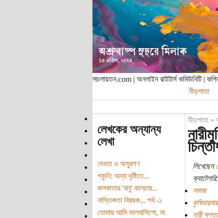
সচলায়তন.com | অনলাইন রাইটার্স কমিউনিটি | ক
নীড়পাতা
নীড়পাতা
»
লেখকের অন্যান্য
নারীমু
লেখা
চিন্তা
দেবতা ও অসুরগণ
লিখেছেন
প
শকুনি: অন্য দৃষ্টিতে...
ক্যাটেগরি:
কলকাতার 'বাবু' কালচার...
সমাজ
নাস্তিকতা বিষয়ক... পর্ব -১
কৃষিধারনা
তোমায় আমি ভালবাসিগো, মা
নারী সপ্ত