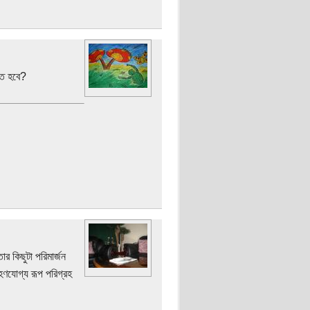
িত হবে?
 কিছুটা পরিমার্জন
হণযোগ্য রূপ পরিগ্রহ