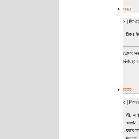
জবাব
২ | লিখে
ঠিক। উদ
তোমার সঞ্
দিনান্তে 
জবাব
৩ | লিখে
জী, আপন
করলাম। 
করবে আর
ধন্যবাদ