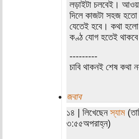
লড়াইটা চলবেই। আওয়াম
দিলে কাজটা সহজ হতো।
যেতেই হবে। কথা হলো এ
কণ্ঠ যোগ হতেই থাকব
---------
চাবি থাকনই শেষ কথা ন
জবাব
১৪ | লিখেছেন
স্যাম
(তা
৩:৫৫অপরাহ্ন)