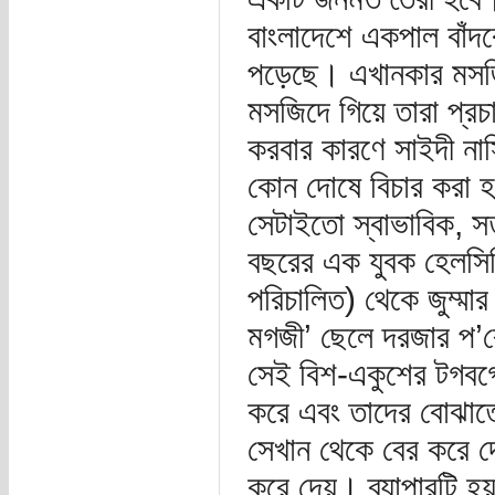
বাংলাদেশে একপাল বাঁদর
পড়েছে। এখানকার মসজ
মসজিদে গিয়ে তারা প্র
করবার কারণে সাইদী না
কোন দোষে বিচার করা হ
সেটাইতো স্বাভাবিক, স
বছরের এক যুবক হেলসিঙ
পরিচালিত) থেকে জুম্মা
মগজী’ ছেলে দরজার প’রে
সেই বিশ-একুশের টগবগে 
করে এবং তাদের বোঝাতে 
সেখান থেকে বের করে দ
করে দেয়। ব্যাপারটি হয