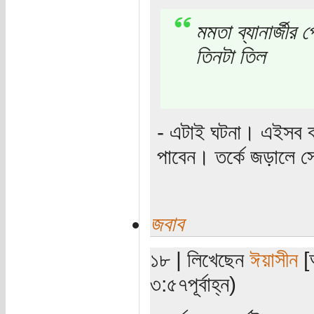
মমতা ব্যানার্জীর
তিনটা তিল
- এটাই ঘটনা। এইসব বা
পাবেন। তর্কে জড়ালে স
জবাব
১৮ | লিখেছেন
ঈয়াসীন
[অ
৩:৫৭পূর্বাহ্ন)