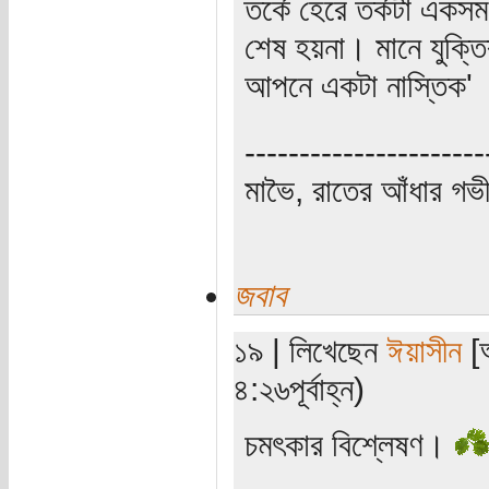
তর্কে হেরে তর্কটা একসম
শেষ হয়না। মানে যুক্তি
আপনে একটা নাস্তিক'
----------------------
মাভৈ, রাতের আঁধার গ
জবাব
১৯ | লিখেছেন
ঈয়াসীন
[অ
৪:২৬পূর্বাহ্ন)
চমৎকার বিশ্লেষণ।