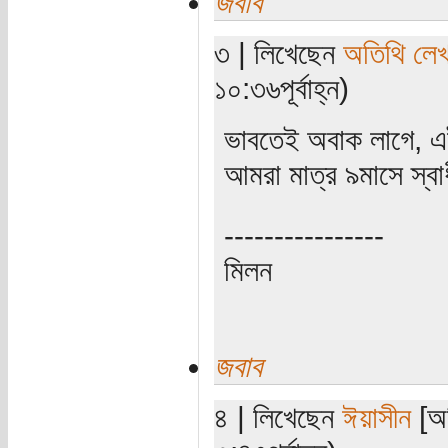
জবাব
৩ | লিখেছেন
অতিথি লে
১০:৩৬পূর্বাহ্ন)
ভাবতেই অবাক লাগে, এ
আমরা মাত্র ৯মাসে স্ব
----------------
মিলন
জবাব
৪ | লিখেছেন
ঈয়াসীন
[অত