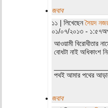
জবাব
১১ | লিখেছেন
সৈয়দ নজর
০১/০৭/২০১৩ - ১:৫৭অপ
আওয়ামী বিরোধীতার নাম
বোধটা নাই অধিকাংশ নির
_____________
পথই আমার পথের আড়
জবাব