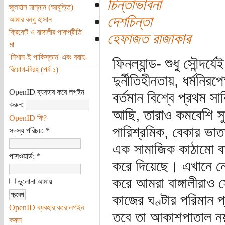
চিন্তাভাবনা
জুলহাস মান্নান (আবৃত্তি)
দেশচিন্তা
আমার বন্ধু হাসান
ক্রিকেট ও বাঙ্গালীর পাকপ্রীতি
হেফাজত রাজাকার
মা
'নিশান-ই পাকিস্তান' এবং বরাহ-
ফিনল্যান্ড- শুধু সৌন্দর্য
বিয়োগ-বিরহ (পর্ব ১)
দুর্নীতিহীনতায়, ধর্মন
OpenID ব্যবহার করে লগইন
বর্তমান বিশ্বে প্রথম স
করুন:
আছি, তারাও কমবেশি সুখ
OpenID কি?
পারিশ্রমিক, বেকার ভাতা,
সদস্য পরিচয়:
*
এক সামাজিক কাঠামো বা
পাসওয়ার্ড:
*
করে দিয়েছে। এখানে নোক
করে আমরা বাঙ্গালীরাও 
ভুলোনা আমায়
কাজের ঘণ্টার পরিমান প
OpenID ব্যবহার করে লগইন
তবে তা আকাশপাতাল নয
করুন