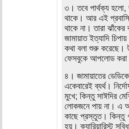
৩। তবে পার্থক্য হলো,
থাকে। আর এই প্রবাসি 
থাকে না। তারা ঝাঁকের
জামায়াত ইত্যাদি চিপায়
কথা বলা শুরু করেছে। 
ফেসবুকে আপলোড করা 
৪। জামায়াতের ডেডিকেটে
একেবারেই ব্যর্থ। নির্
মুখে; কিন্তু সাঈদির মে
লোকজনে পায় না। এ অব
কাছে প্রস্তুত। কিন্তু
হয়। ক্যারিয়ারিস্ট সুব