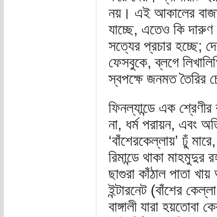
নয়। এই আকালের বাজারে
যাচ্ছে, এতেও কি দারুণ
সত্যের প্রচার হচ্ছে; দ
ফেসবুকে, ব্লগে লিখালি
স্বপক্ষে জনমত তৈরির চ
ফিনল্যান্ডে এক শ্রেণীর
না, ধর্ম পরায়ন, এবং অ
‘বাঁশেরকেল্লায়’ ঢুঁ ম
রিমান্ডে থাকা মাহমুদুর 
ছাগুরা কাঁঠাল পাতা খায় 
ইন্টারনেট (বাঁশের কেল্ল
বাঙ্গালী যারা হয়তোবা 