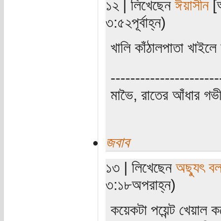
১২ | লিখেছেন
ঈয়াসীন
[অ
৩:৫২পূর্বাহ্ন)
খালি কাঁঠালপাতা খাইল
----------------------
মাভৈ, রাতের আঁধার গ
জবাব
১৩ | লিখেছেন
অছ্যুৎ ব
৩:১৮অপরাহ্ন)
কয়েকটা পয়েন্ট খেয়াল