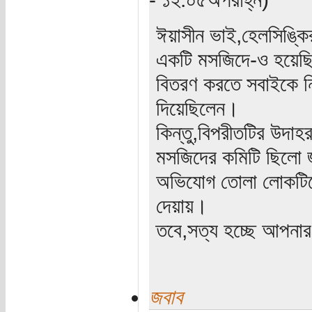
ঈয়াসীন ভাই,হেলসিঙ্কির
একটি মসজিদে-ও হয়েছ
বিতরণ করতে সবাইকে নি
দিয়েছিলেন।
কিন্তু,বিপরীতটির উদাহ
মসজিদের কমিটি ছিলো জা
অভিযোগ তোলা লোকটিকে
দেয়ায়।
তবে,সত্য হচ্ছে আপনা
জবাব