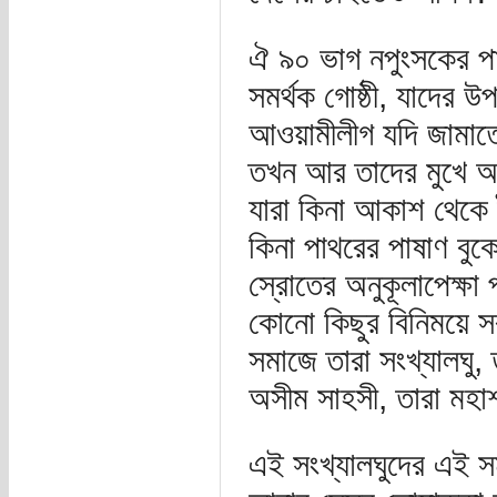
ঐ ৯০ ভাগ নপুংসকের প
সমর্থক গোষ্ঠী, যাদের উ
আওয়ামীলীগ যদি জামাতে
তখন আর তাদের মুখে আস
যারা কিনা আকাশ থেকে টুপ
কিনা পাথরের পাষাণ বুক
স্রোতের অনুকূলাপেক্ষা 
কোনো কিছুর বিনিময়ে সর্ব
সমাজে তারা সংখ্যালঘু, ত
অসীম সাহসী, তারা মহ
এই সংখ্যালঘুদের এই 