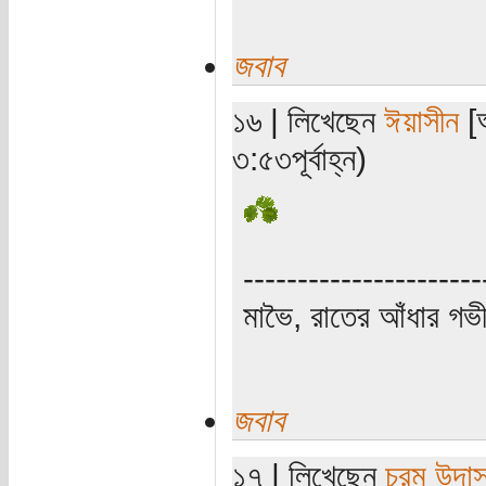
জবাব
১৬ | লিখেছেন
ঈয়াসীন
[অ
৩:৫৩পূর্বাহ্ন)
----------------------
মাভৈ, রাতের আঁধার গ
জবাব
১৭ | লিখেছেন
চরম উদা