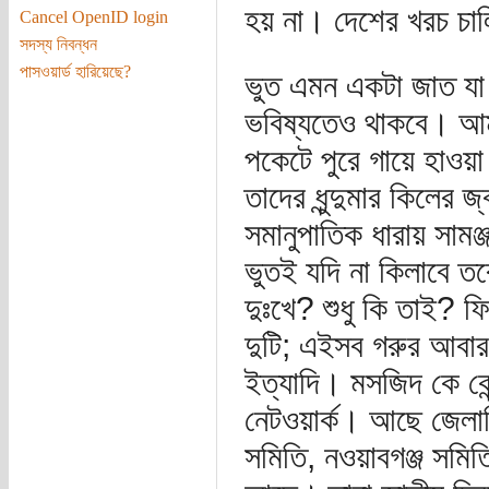
হয় না। দেশের খরচ চা
Cancel OpenID login
সদস্য নিবন্ধন
পাসওয়ার্ড হারিয়েছে?
ভুত এমন একটা জাত যা
ভবিষ্যতেও থাকবে। আমর
পকেটে পুরে গায়ে হাওয়
তাদের ধুন্দুমার কিলের জ
সমানুপাতিক ধারায় সামঞ
ভুতই যদি না কিলাবে 
দুঃখে? শুধু কি তাই? ফ
দুটি; এইসব গরুর আবার 
ইত্যাদি। মসজিদ কে কে
নেটওয়ার্ক। আছে জেলাভ
সমিতি, নওয়াবগঞ্জ সমি