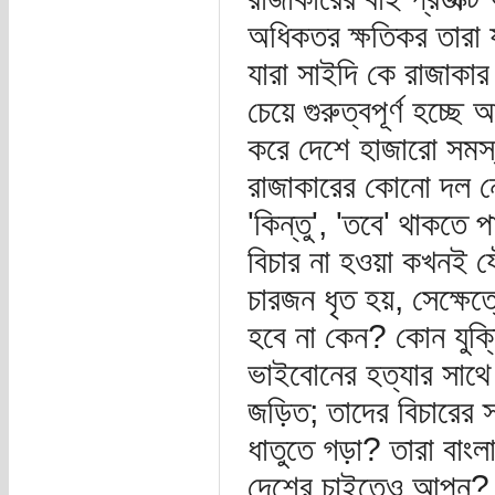
অধিকতর ক্ষতিকর তারা যা
যারা সাইদি কে রাজাকার
চেয়ে গুরুত্বপূর্ণ হচ্ছ
করে দেশে হাজারো সমস্য
রাজাকারের কোনো দল 
'কিন্তু', 'তবে' থাকতে 
বিচার না হওয়া কখনই 
চারজন ধৃত হয়, সেক্ষেত
হবে না কেন? কোন যুক্
ভাইবোনের হত্যার সাথে জ
জড়িত; তাদের বিচারের স
ধাতুতে গড়া? তারা বা
দেশের চাইতেও আপন? স্