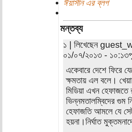
ঈয়াসীন এর ব্লগ
মন্তব্য
১ | লিখেছেন guest_wr
০১/০৭/২০১৩ - ১০:১৩পূর্
একেবারে দেশে ফিরে যেত
ক্ষমতায় এল বলে। খেয়া
মিডিয়া এখন হেফাজতে র
ভিন্নমতালম্বিদের গুম ন
হেফাজতি আমলে যে সেটা 
হয়না।নির্ঘাত মুক্তমনা