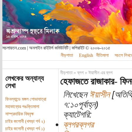
সচলায়তন.com | অনলাইন রাইটার্স কমিউনিটি | কপিরাইট © ২০০৬-২০১৫
নীড়পাতা
English
নীতিমালা
সচলে লিখত
নীড়পাতা
»
ব্লগ
»
ঈয়াসীন এর ব্লগ
লেখকের অন্যান্য
হেফাজতে রাজাকার- ফিনল্
লেখা
লিখেছেন
ঈয়াসীন
[অতিথি
ফিনল্যান্ডে মঙ্গল শোভাযাত্রা
৭:১০পূর্বাহ্ন)
মহাকাব্যের পঙক্তিমালা
ক্যাটেগরি:
সাম্প্রদায়িক বিষবৃক্ষ
চাইর কলোনী (খসড়া পর্ব ২)
ব্লগরব্লগর
চাইর কলোনী (খসড়া পর্ব ১)