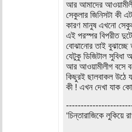
আর আমাদের আওয়ামীলীগ
সেকুলার জিনিসটা কী এট
কারণ মানুষ এখনো সেকুল
এই পরস্পর বিপরীত দুটো
বোঝানোর তাই বুঝাচ্ছে
যেটুকু ডিজিটাল সুবিধা 
আর আওয়ামীলীগ বসে বসে
কিছুরই ছালবাকল উঠে য
কী ! এখন দেখা যাক কোন
----------------------
‘চিন্তারাজিকে লুকিয়ে র