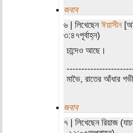
জবাব
৬ | লিখেছেন
ঈয়াসীন
[অত
৩:৪৭পূর্বাহ্ন)
চান্দেও আছে।
----------------------
মাভৈ, রাতের আঁধার গ
জবাব
৭ | লিখেছেন রিয়াজ (যা
- ১২:০৫অপরাহ্ন)