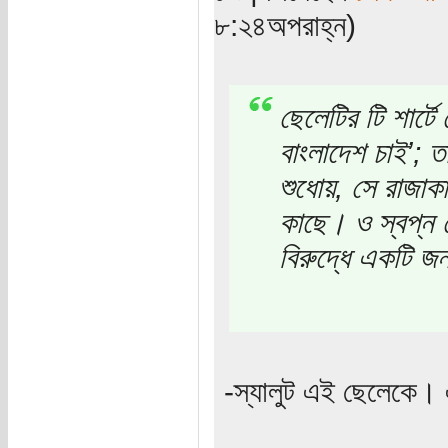
৮:২৪অপরাহ্ন)
ছেলেটির টি শার্টে
বাংলাদেশ চাই’; ত
শুধোয়, সে রাজা
কাছে। ও স্বপ্ন 
বিরুদ্ধে একটি জ
-স্যালুট এই ছেলেকে।