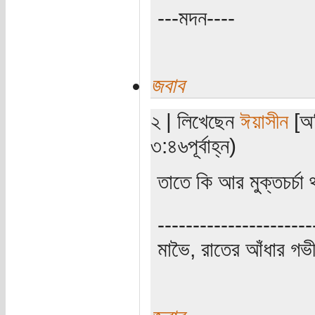
---মদন----
জবাব
২ | লিখেছেন
ঈয়াসীন
[অত
৩:৪৬পূর্বাহ্ন)
তাতে কি আর মুক্তচর্চ
----------------------
মাভৈ, রাতের আঁধার গ