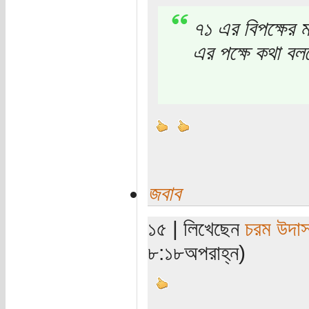
৭১ এর বিপক্ষের 
এর পক্ষে কথা বল
জবাব
১৫ | লিখেছেন
চরম উদা
৮:১৮অপরাহ্ন)