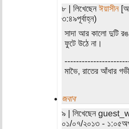
৮ | লিখেছেন
ঈয়াসীন
[অত
৩:৪৯পূর্বাহ্ন)
সাদা আর কালো দুটি রঙ 
ফুটে উঠে না।
----------------------
মাভৈ, রাতের আঁধার গ
জবাব
৯ | লিখেছেন guest_wr
০১/০৭/২০১৩ - ১:০৫অপ