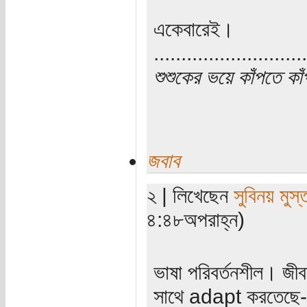
একেবারেই।
............................
শুশুকের ভয়ে কাঁপতে কা
জবাব
২ | লিখেছেন
সুবিনয় মুস
৪:৪৮অপরাহ্ন)
ভাষা পরিবর্তনশীল। জীবন
সাথে adapt করতেছে- য