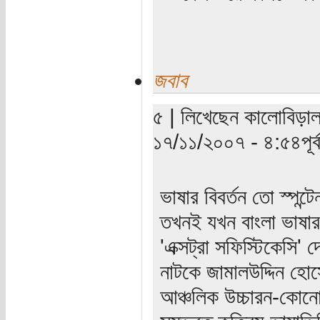
জবাব
৫ | লিখেছেন কালোবিড়াল
১৭/১১/২০০৭ - ৪:৫৪পূর্ব
ভাষার বিবর্তন তো স্পন
তখনই যখন বাংলা ভাষার
'এক্সট্রা সফিস্টিকেসি'
নাটকে জামালউদ্দিন হোস
আঞ্চলিক উচ্চারন-কোনোট