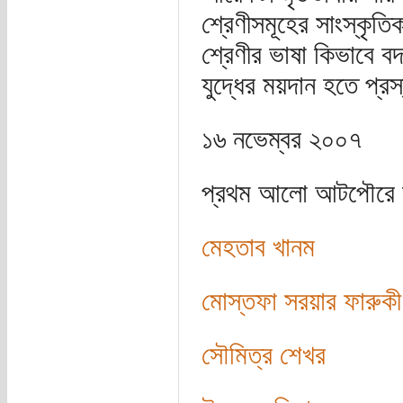
শ্রেণীসমূহের সাংস্কৃত
শ্রেণীর ভাষা কিভাবে বদ
যুদ্ধের ময়দান হতে প্র
১৬ নভেম্বর ২০০৭
প্রথম আলো আটপৌরে ভা
মেহতাব খানম
মোস্তফা সরয়ার ফারুকী
সৌমিত্র শেখর