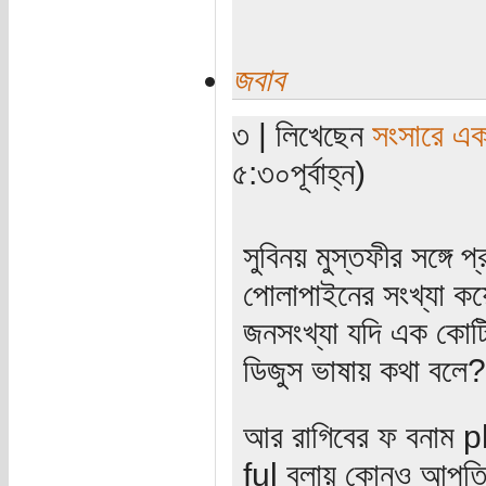
জবাব
৩ | লিখেছেন
সংসারে এক 
৫:৩০পূর্বাহ্ন)
সুবিনয় মুস্তফীর সঙ্গে 
পোলাপাইনের সংখ্যা কয়
জনসংখ্যা যদি এক কো
ডিজুস ভাষায় কথা বলে?
আর রাগিবের ফ বনাম p
ful বলায় কোনও আপত্তি