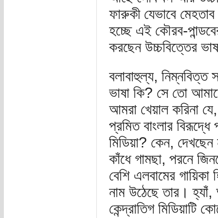
ফারুকী যেভাবে মেহতাব 
হচ্ছে এই কৌরব-পান্ডবের
করছেন উচ্চবিত্তের ভাষ
বলাবাহুল্য, নিম্নবিত্ত
ভাষা কি? সে তো আমাদে
আমরা খেয়াল করিনা যে, 
প্রমিত বাংলার বিরূদ্ধ
মিডিয়া? কেন, দেখছেন না
কাঁধে গামছা, পরনে জি
বেশি এলবামের গায়িকা হ
নাম উঠেছে তার। হ্যাঁ,
কেন্দ্রাতিগ মিডিয়াটি ক