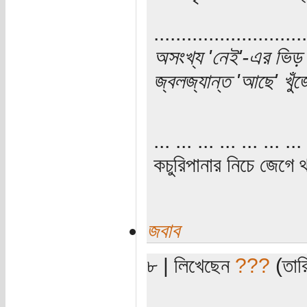
............................
অসংখ্য 'নেই'-এর ভিড় 
জ্বলজ্যান্ত 'আছে' খু
... ... ... ... ... ... ... 
কচুরিপানার নিচে জেগে থ
জবাব
৮ | লিখেছেন
???
(তারি