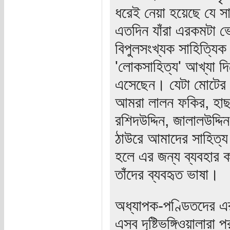
ধরেই নেয়া হয়েছে যে স
এতদিন যাঁরা এরকমটা ভে
বিপুলসংখ্যক সাহিত্যিক 
'লোকসাহিত্য' আখ্যা দি
এসেছেন। যেটা মোটের উ
আমরা লালন ফকির, হাছন 
রশিদউদ্দিন, জালালউদ্দি
ঠাউরে আমাদের সাহিত্য
হলে এর জন্য ব্যবহার
তাঁদের ব্যবহৃত ভাষা।
অধ্যাপক-পণ্ডিতদের এর
এসব দৃষ্টিভঙ্গিওয়ালারা 