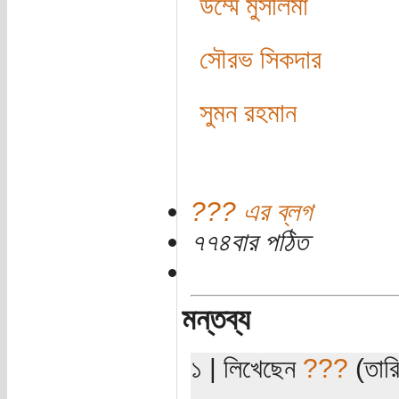
উম্মে মুসলিমা
সৌরভ সিকদার
সুমন রহমান
??? এর ব্লগ
৭৭৪বার পঠিত
মন্তব্য
১ | লিখেছেন
???
(তারি