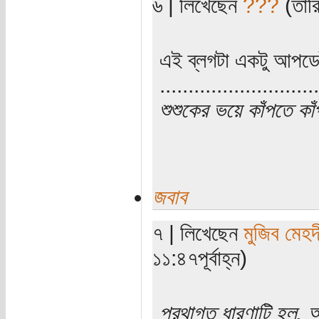
৬ | লিখেছেন
???
(তারি
এই ব্লগটা একটু আপড
............................
শুশুকের ভয়ে কাঁপতে কা
জবাব
৭ | লিখেছেন
মুজিব মেহদ
১১:৪৭পূর্বাহ্ন)
প্রথাগত ধারণাটি হল, আঞ