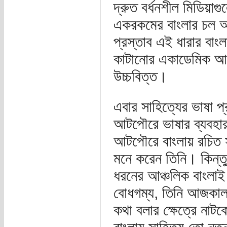
দ্রুত বর্ধনশীল মিডিয়া
একরকমের বাংলার চল আছ
প্রস্তাব এই ধারার বাং
কাটানোর একাডেমিক আভি
উচ্চবিত্ত।
এবার সাহিত্যের ভাষা প
আটপৌরে ভাষার ব্যবহার
আটপৌরে বাংলায় রচিত সা
মনে করেন তিনি। কিন্ত
ধরনের আঞ্চলিক বাংলা
বোধগম্য, তিনি আজকালক
কথা বলার ক্ষেত্রে নাট