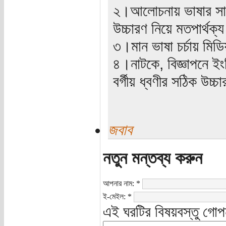
২।আলোচনায় ভাষার সাথে
উচ্চারণ নিয়ে মতপার্থক
৩।মান ভাষা চর্চায় মিড
৪।নাটকে, বিজ্ঞাপনে ইংল
বর্গীয় ধ্বণীর সঠিক উচ
জবাব
নতুন মন্তব্য করুন
আপনার নাম:
*
ই-মেইল:
*
এই ঘরটির বিষয়বস্তু গোপ