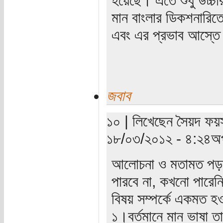
মান বাংলার ডিকশনারিত
এবং এর প্রভাব আস্তে আ
জবাব
১০ | লিখেছেন সৈয়দ ফয়স
১৮/০৩/২০১২ - ৪:২৪অপ
আলোচনা ও মতামত পড়
পারবে না, কখনো পারেন
বিষয় সম্পর্কে একমত হও
১।বর্তমানে মান ভাষা 