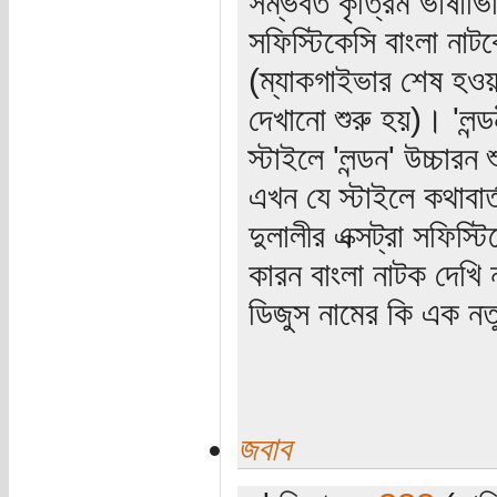
সম্ভবত কৃত্রিম ভাষাভি
সফিস্টিকেসি বাংলা নাট
(ম্যাকগাইভার শেষ হওয়
দেখানো শুরু হয়)। 'লন্ড
স্টাইলে 'লন্ডন' উচ্চার
এখন যে স্টাইলে কথাবার্
দুলালীর এক্সট্রা সফিস্ট
কারন বাংলা নাটক দেখি 
ডিজুস নামের কি এক নতুন 
জবাব