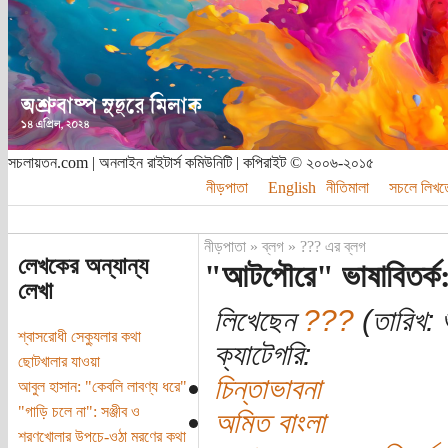
সচলায়তন.com | অনলাইন রাইটার্স কমিউনিটি | কপিরাইট © ২০০৬-২০১৫
নীড়পাতা
English
নীতিমালা
সচলে লিখত
নীড়পাতা
»
ব্লগ
»
??? এর ব্লগ
লেখকের অন্যান্য
"আটপৌরে" ভাষাবিতর্ক:
লেখা
লিখেছেন
???
(তারিখ: শ
শ্বাসরোধী সেক্যুলার কথা
ক্যাটেগরি:
ছোটখালার যাওয়া
চিন্তাভাবনা
আবুল হাসান: "কেবলি লাবণ্য ধরে"
"গাড়ি চলে না": সঞ্জীব ও
অমিত বাংলা
শরণখোলার উপচে-ওঠা মরণের কথা