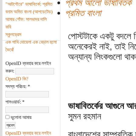
প্রথম আলো ভাষাবিতর্ক
"আটপৌরে" ভাষাবিতর্ক: প্রমিত
প্রমিত বাংলা
বনাম অমিত বাংলা (আপডেটেড)
আমার গোঁফ: সালভাদর দালি
কবি
পোস্টটাকে একটু বদলে 
স্কুলড্রেস
এক পাখি দোয়েলা এক বেড়াল হুলো
অনেকেরই নাই, তাই নিজ
ভৈরোঁ
অন্যান্য লিংকগুলো থা
OpenID ব্যবহার করে লগইন
করুন:
OpenID কি?
সদস্য পরিচয়:
*
পাসওয়ার্ড:
*
ভাষাবিতর্কের আগুনে আর
সুমন রহমান
ভুলোনা আমায়
বাংলাদেশের সাম্প্রতিক
OpenID ব্যবহার করে লগইন