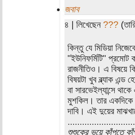
জবাব
৪ | লিখেছেন
???
(তারি
কিন্তু যে মিডিয়া নিজে
"ইউনিফর্মিটি" প্রমোট 
রাজনীতিও। এ বিষয়ে কিছ
বিষয়টা খুব ব্ল্যাক এন্ড 
বা সারভেইল্যান্সে থাকে
মুশকিল। তার একদিকে রাষ
দাবি। এই দুয়ের মাঝখান
............................
শুশুকের ভয়ে কাঁপতে কা