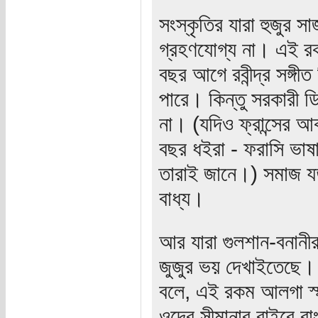
সংস্কৃতির যারা হুজুর 
গ্রহণযোগ্য না। এই রক
বছর আগে রবীন্দ্র সঙ্গী
পারে। কিন্তু সরকারী ডিক
না। (যদিও ফ্রান্সের আ
বছর ধইরা - ফরাসি ভাষা
তারাই জানে।) সমাজ য
বাধ্য।
আর যারা গুলশান-বনানীর
জুজুর ভয় দেখাইতেছে।
বলে, এই রকম আলগা স্
ওদের সীমানার বাইরে বা