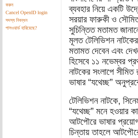
করুন
ব্যবহার নিয়ে একটি উদ
Cancel OpenID login
সরয়ার ফারুকী ও সৌমিত
সদস্য নিবন্ধন
সুচিন্তিত মতামত জানান
পাসওয়ার্ড হারিয়েছে?
মূলত টেলিভিশন নাটকে
মতামত দেবেন এবং দেখ
হিসেবে ১১ নভেম্বর প্
নাটকের সংলাপে সীমিত র
ভাষার “যথেচ্ছ” অনুপ্
টেলিভিশন নাটকে, সিনে
“যথেচ্ছ” মনে হওয়ার কা
আটপৌরে ভাষার প্রয়োগ নি
চিন্তায় তাহলে আটপৌরে