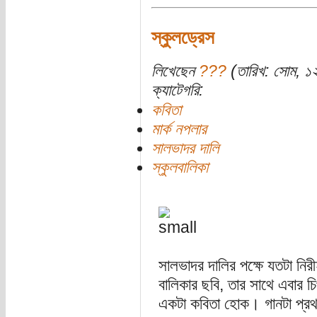
স্কুলড্রেস
লিখেছেন
???
(তারিখ: সোম, ১
ক্যাটেগরি:
কবিতা
মার্ক নপলার
সালভাদর দালি
স্কুলবালিকা
সালভাদর দালির পক্ষে যতটা নি
বালিকার ছবি, তার সাথে এবার চ
একটা কবিতা হোক। গানটা প্রথম