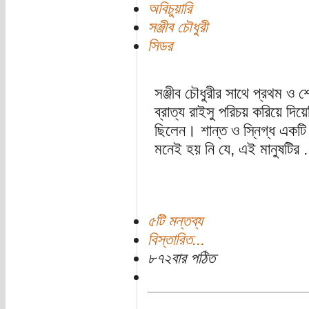
অবিচুয়ারি
সঞ্জীব চৌধুরী
সিডর
সঞ্জীব চৌধুরীর সাথে প্রথম ও শ
ব্রাত্য রাইসু পরিচয় করিয়ে দিয়
ছিলেন। শান্ত ও স্নিগ্ধ একটি 
মনেই হয় নি যে, এই মানুষটির .
৫টি মন্তব্য
বিস্তারিত...
৮৭২বার পঠিত