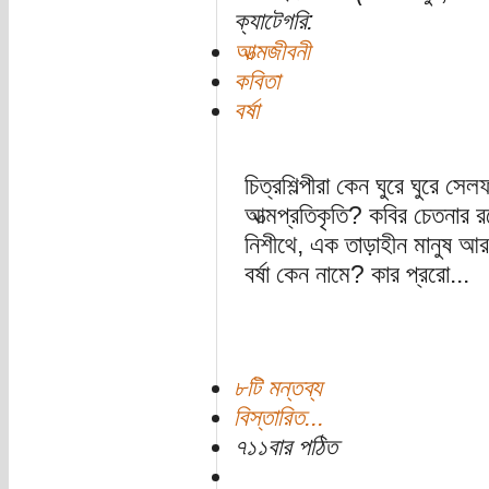
ক্যাটেগরি:
আত্মজীবনী
কবিতা
বর্ষা
চিত্রশিল্পীরা কেন ঘুরে ঘুরে সে
আত্মপ্রতিকৃতি? কবির চেতনার 
নিশীথে, এক তাড়াহীন মানুষ 
বর্ষা কেন নামে? কার প্ররো...
৮টি মন্তব্য
বিস্তারিত...
৭১১বার পঠিত