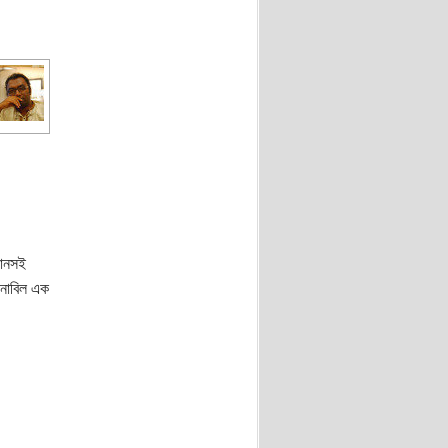
নানসই
নাবিল এক