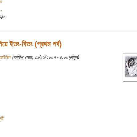
য
..
ঠিত
নিয়ে ইতং-বিতং (প্রথম পর্ব)
অভিজিৎ
(তারিখ: সোম, ৩১/১২/২০০৭ - ৫:০০পূর্বাহ্ন)
রী