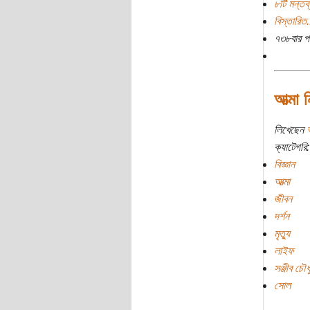
৮টি মন্তব্
বিস্তারিত.
৭৩৮বার প
আত্মা 
লিখেছেন
ক্যাটেগরি:
বিজ্ঞান
আত্মা
জীবন
দর্শন
মৃত্যু
লাইফ
সঞ্জীব চৌধু
সোল