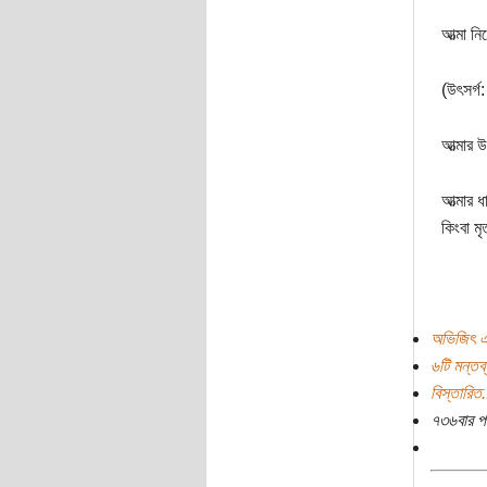
আত্মা ন
(উৎসর্গ:
আত্মার উ
আত্মার 
কিংবা মৃ
অভিজিৎ এ
৬টি মন্তব্
বিস্তারিত.
৭৩৬বার প