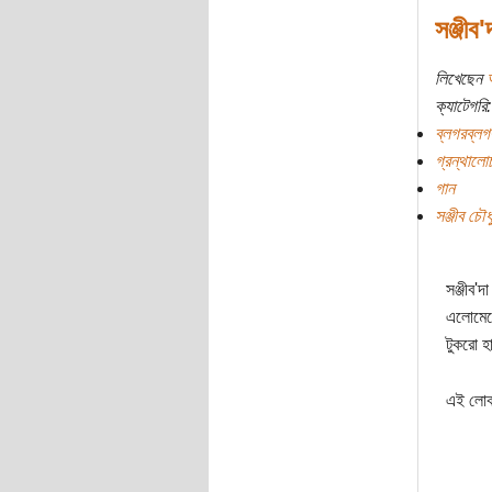
সঞ্জীব'
লিখেছেন
ক্যাটেগরি:
ব্লগরব্লগ
গ্রন্থালো
গান
সঞ্জীব চৌধু
সঞ্জীব'
এলোমেল
টুকরো হ
এই লোকট