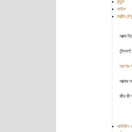
মৃত্যু
লাইফ
সঞ্জীব চৌধু
আত্মা নি
(উৎসর্গ:
আগের পর
আত্মার 
জীব কী 
অভিজিৎ এ