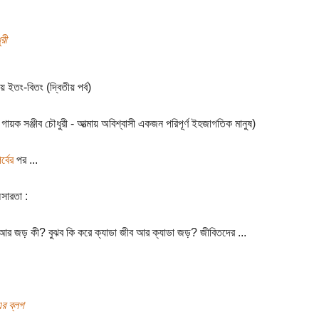
রী
য়ে ইতং-বিতং (দ্বিতীয় পর্ব)
 গায়ক সঞ্জীব চৌধুরী - আত্মায় অবিশ্বাসী একজন পরিপূর্ণ ইহজাগতিক মানুষ)
্বের
পর ...
অসারতা :
আর জড় কী? বুঝব কি করে ক্যাডা জীব আর ক্যাডা জড়? জীবিতদের ...
র ব্লগ