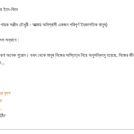
িয়ে ইতং-বিতং
 গায়ক সঞ্জীব চৌধুরী - আত্মায় অবিশ্বাসী একজন পরিপূর্ণ ইহজাগতিক মানুষ)
ৎস সন্ধানে :
ধারণা অনেক পুরোন। যখন থেকে মানুষ নিজের অস্তিত্ব নিয়ে অনুসন্ধিৎসু হয়েছে, নিজের জী
ত...
র ব্লগ
য
..
ঠিত