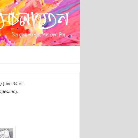
)
(line
34
of
ages.inc
).