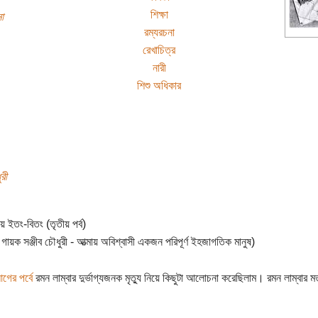
শিক্ষা
া
রম্যরচনা
রেখাচিত্র
নারী
শিশু অধিকার
রী
য়ে ইতং-বিতং (তৃতীয় পর্ব)
 গায়ক সঞ্জীব চৌধুরী - আত্মায় অবিশ্বাসী একজন পরিপূর্ণ ইহজাগতিক মানুষ)
গের পর্বে
রমন লাম্বার দুর্ভাগ্যজনক মৃত্যু নিয়ে কিছুটা আলোচনা করেছিলাম। রমন লাম্বার ম