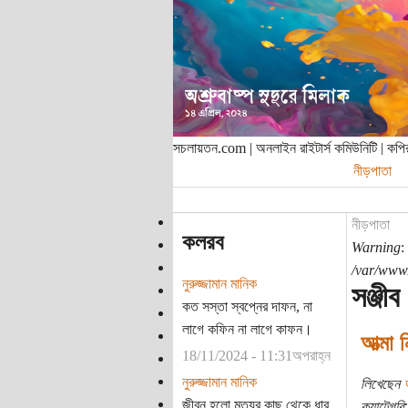
সচলায়তন.com | অনলাইন রাইটার্স কমিউনিটি | ক
নীড়পাতা
নীড়পাতা
কলরব
Warning
:
/var/www/
নুরুজ্জামান মানিক
সঞ্জীব
কত সস্তা স্বপ্নের দাফন, না
লাগে কফিন না লাগে কাফন।
আত্মা 
18/11/2024 - 11:31অপরাহ্ন
নুরুজ্জামান মানিক
লিখেছেন
জীবন হলো মৃত্যুর কাছ থেকে ধার
ক্যাটেগরি: