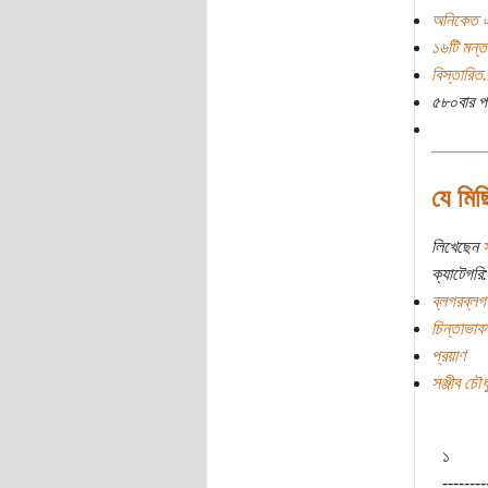
অনিকেত এ
১৬টি মন্ত
বিস্তারিত.
৫৮০বার প
যে মিছ
লিখেছেন
ক্যাটেগরি:
ব্লগরব্লগ
চিন্তাভাবন
প্রয়াণ
সঞ্জীব চৌধু
১
--------