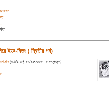
র ব্লগ
ব্য
..
ঠিত
নিয়ে ইতং-বিতং ( দ্বিতীয় পর্ব)
অভিজিৎ
(তারিখ: রবি, ০৬/০১/২০০৮ - ৮:৪৯পূর্বাহ্ন)
া