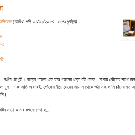
দা
অনিকেত
(তারিখ: শনি, ০১/১২/২০০৭ - ৬:৫৯পূর্বাহ্ন)
র
চনা
রী
দা। সঞ্জীব চৌধুরী। হাল্কা পাতলা এক হারা গড়নের গুম্ফধারী লোক। মাথায় গোঁফের সাথে মা
ো চুল। এবং অতি অবশ্যই, গোঁফের নীচে মেঘের আড়াল থেকে ওঠা এক ফালি চাঁদের মত অ
াসি।
ির সাথে আমার কখনো দেখা হ...