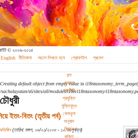
পিরাইট © ২০০৬-২০১৫
English
নীতিমালা
সচলে লিখতে হলে
প্রোফাইল
প্রবেশ
গল্প
ভ্রমণ
Creating default object from empty value
in
i18ntaxonomy_term_page(
রাজনীতি
sachalayatan/s6/sites/all/modules/i18n/i18ntaxonomy/i18ntaxonomy.p
 চৌধুরী
প্রযুক্তি
মুক্তিযুদ্ধ
খেলাধুলা
নিয়ে ইতং-বিতং (তৃতীয় পর্ব)
অনুবাদ
বিজ্ঞান
অভিজিৎ
(তারিখ: মঙ্গল, ০৮/০১/২০০৮ - ১০:৩৬পূর্বাহ্ন)
কবিতা