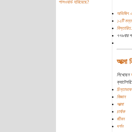
পাসওয়ার্ড হারিয়েছে?
অভিজিৎ এ
১২টি মন্ত
বিস্তারিত.
৭৭৯বার প
আত্মা 
লিখেছেন
ক্যাটেগরি:
চিন্তাভাবন
বিজ্ঞান
আত্মা
চার্বাক
জীবন
দর্শন