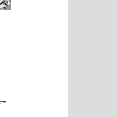
ত মস...