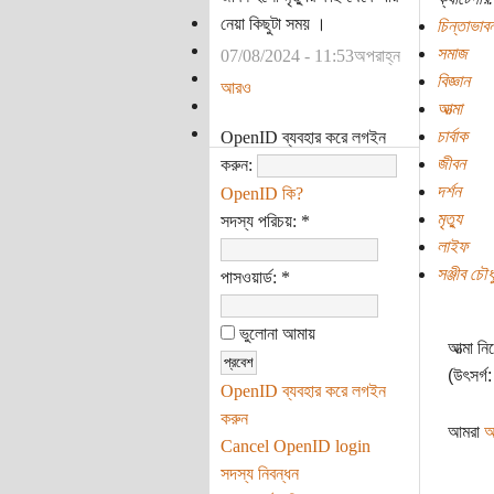
নেয়া কিছুটা সময় ।
চিন্তাভাবন
সমাজ
07/08/2024 - 11:53অপরাহ্ন
বিজ্ঞান
আরও
আত্মা
চার্বাক
OpenID ব্যবহার করে লগইন
জীবন
করুন:
দর্শন
OpenID কি?
মৃত্যু
সদস্য পরিচয়:
*
লাইফ
সঞ্জীব চৌধু
পাসওয়ার্ড:
*
ভুলোনা আমায়
আত্মা নি
(উৎসর্গ:
OpenID ব্যবহার করে লগইন
করুন
আমরা
আ
Cancel OpenID login
সদস্য নিবন্ধন