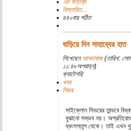
৭টি মন্তব্য
বিস্তারিত...
৪৪০বার পঠিত
বাড়িয়ে দিন সাহায্যের হাত
লিখেছেন
আড্ডাবাজ
(তারিখ: সোম
১১:৪৮অপরাহ্ন)
ক্যাটেগরি:
খবর
সিডর
সাইক্লোন সিডরের তান্ডবে বিধ্ব
বুঝানো সম্ভব নয়। অপ্রতিরোধ্য
ধ্বংসস্তূপ থেকে। তাই এখন খু