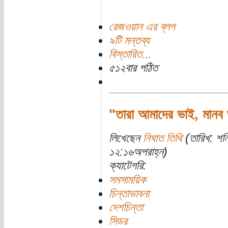
রেজওয়ান এর ব্লগ
৯টি মন্তব্য
বিস্তারিত...
৫১২বার পঠিত
"তারা আমাদের ভাই, মানব 
লিখেছেন
নিঘাত তিথি
(তারিখ: শন
১২:১৬অপরাহ্ন)
ক্যাটেগরি:
সমসাময়িক
চিন্তাভাবনা
দেশচিন্তা
সিডর