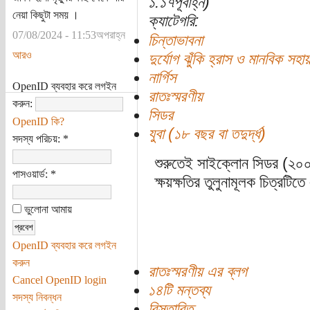
১:১৭পূর্বাহ্ন)
নেয়া কিছুটা সময় ।
ক্যাটেগরি:
07/08/2024 - 11:53অপরাহ্ন
চিন্তাভাবনা
আরও
দুর্যোগ ঝুঁকি হ্রাস ও মানবিক সহায
নার্গিস
OpenID ব্যবহার করে লগইন
রাতঃস্মরণীয়
করুন:
সিডর
OpenID কি?
যুবা (১৮ বছর বা তদুর্দ্ধ)
সদস্য পরিচয়:
*
শুরুতেই সাইক্লোন সিডর (২০০
পাসওয়ার্ড:
*
ক্ষয়ক্ষতির তুলুনামূলক চিত্রটি
ভুলোনা আমায়
OpenID ব্যবহার করে লগইন
করুন
রাতঃস্মরণীয় এর ব্লগ
Cancel OpenID login
১৪টি মন্তব্য
সদস্য নিবন্ধন
বিস্তারিত...