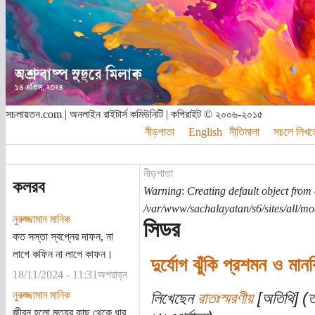
সচলায়তন.com | অনলাইন রাইটার্স কমিউনিটি | কপিরাইট © ২০০৬-২০১৫
নীড়পাতা
English
নীতিমালা
সচলে লিখত
নীড়পাতা
কলরব
Warning
:
Creating default object from
/var/www/sachalayatan/s6/sites/all/m
নুরুজ্জামান মানিক
সিডর
কত সস্তা স্বপ্নের দাফন, না
লাগে কফিন না লাগে কাফন।
দুর্যোগ ঝুঁকি প্রশমন ও মান
18/11/2024 - 11:31অপরাহ্ন
নুরুজ্জামান মানিক
লিখেছেন
রাতঃস্মরণীয়
[অতিথি] (ত
জীবন হলো মৃত্যুর কাছ থেকে ধার