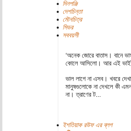
দিনপঞ্জি
দেশচিন্তা
মৌনচিত্র
সিডর
সববয়সী
‘অনেক জোরে বাতাস। বানে ভা
কোলে আসিলো। আর এই ভাইট
ভাল লাগে না এসব। খবরে দে
মানুষগুলোকে না দেখলে কী এমন
না। ত্রাণের ট...
ইশতিয়াক রউফ এর ব্লগ