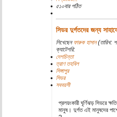
৫১০বার পঠিত
সিডর দুর্গতদের জন্য সাহায
লিখেছেন
ফারুক হাসান
(তারিখ: শন
ক্যাটেগরি:
দেশচিন্তা
ত্রাণ তহবিল
সিঙ্গাপুর
সিডর
সববয়সী
প্রলয়ংকারী ঘূর্ণিঝড় সিডরে ক্ষ
মানুষ। দুর্গত এই মানুষদের পা