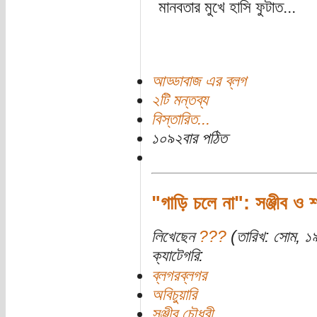
মানবতার মুখে হাসি ফুটাত...
আড্ডাবাজ এর ব্লগ
২টি মন্তব্য
বিস্তারিত...
১০৯২বার পঠিত
"গাড়ি চলে না": সঞ্জীব ও
লিখেছেন
???
(তারিখ: সোম, ১৯/
ক্যাটেগরি:
ব্লগরব্লগর
অবিচুয়ারি
সঞ্জীব চৌধুরী