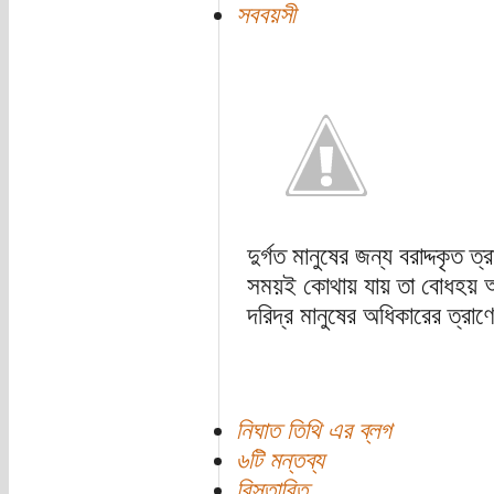
সববয়সী
দুর্গত মানুষের জন্য বরাদ্দকৃত 
সময়ই কোথায় যায় তা বোধহয় 
দরিদ্র মানুষের অধিকারের ত্রাণ
নিঘাত তিথি এর ব্লগ
৬টি মন্তব্য
বিস্তারিত...