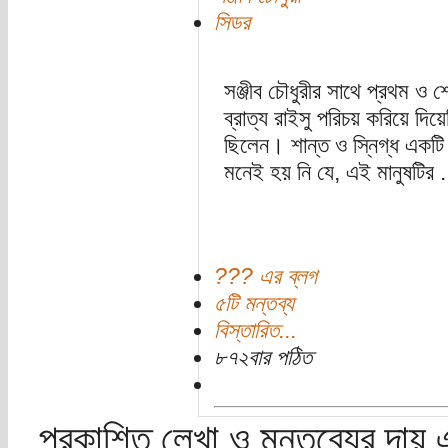
সিডর
সঞ্জীব চৌধুরীর সাথে প্রথম ও শ
ব্রাত্য রাইসু পরিচয় করিয়ে দিয়
ছিলেন। শান্ত ও স্নিগ্ধ একটি 
মনেই হয় নি যে, এই মানুষটির .
??? এর ব্লগ
৫টি মন্তব্য
বিস্তারিত...
৮৭২বার পঠিত
প্রকাশিত লেখা ও মন্তব্যের দায় 