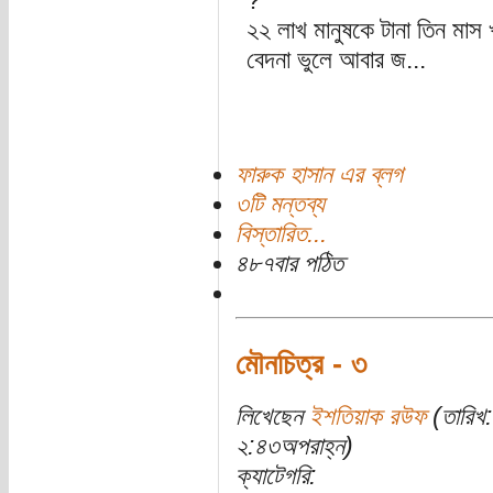
?
২২ লাখ মানুষকে টানা তিন মাস
বেদনা ভুলে আবার জ...
ফারুক হাসান এর ব্লগ
৩টি মন্তব্য
বিস্তারিত...
৪৮৭বার পঠিত
মৌনচিত্র - ৩
লিখেছেন
ইশতিয়াক রউফ
(তারিখ:
২:৪৩অপরাহ্ন)
ক্যাটেগরি: