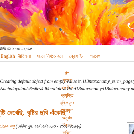
পিরাইট © ২০০৬-২০১৫
English
নীতিমালা
সচলে লিখতে হলে
প্রোফাইল
প্রবেশ
গল্প
ভ্রমণ
Creating default object from empty value
in
i18ntaxonomy_term_page(
রাজনীতি
sachalayatan/s6/sites/all/modules/i18n/i18ntaxonomy/i18ntaxonomy.p
প্রযুক্তি
মুক্তিযুদ্ধ
খেলাধুলা
্টি দেখেছি, বৃষ্টির ছবি এঁকেছি
অনুবাদ
বিজ্ঞান
তারেক অণু
(তারিখ: বুধ, ২৮/০৮/২০১৩ - ৪:৩৫অপরাহ্ন)
কবিতা