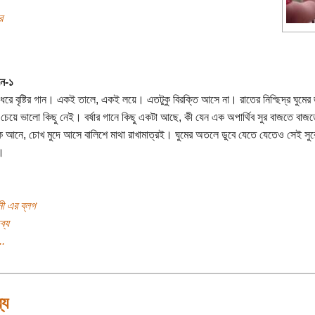
র
নে-১
 ধরে বৃষ্টির গান। একই তালে, একই লয়ে। এতটুকু বিরক্তি আসে না। রাতের নিশ্ছিদ্র ঘুমের জন
র চেয়ে ভালো কিছু নেই। বর্ষার গানে কিছু একটা আছে, কী যেন এক অপার্থিব সুর বাজতে বাজত
ে আনে, চোখ মুদে আসে বালিশে মাথা রাখামাত্রই। ঘুমের অতলে ডুবে যেতে যেতেও সেই সুর
।
নী এর ব্লগ
ব্য
..
্য