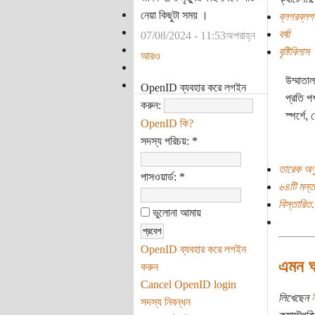
নেয়া কিছুটা সময় ।
ব্লগরব্লগ
বর্ষা
07/08/2024 - 11:53অপরাহ্ন
বৃষ্টিবিলাস
আরও
উম্মাতা
OpenID ব্যবহার করে লগইন
প্রতি প
করুন:
স্পর্শে
OpenID কি?
সদস্য পরিচয়:
*
তারেক অণু
পাসওয়ার্ড:
*
৬৪টি মন্ত
বিস্তারিত.
ভুলোনা আমায়
OpenID ব্যবহার করে লগইন
এমন ঘ
করুন
Cancel OpenID login
লিখেছেন
ন
সদস্য নিবন্ধন