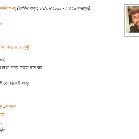
রণদীপম বসু
(তারিখ: শুক্র, ০৯/০৯/২০১১ - ১২:২৬অপরাহ্ন)
র
৭০ বছর বা তদুর্দ্ধ)
মলেই
 মতো কাব্য করতে বসে যায়
ষ্টি তো নিজেই কাব্য !
ু এর ব্লগ
ব্য
..
ঠিত