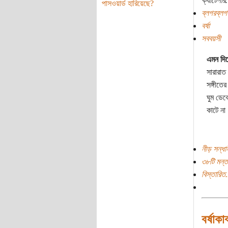
ক্যাটেগরি:
পাসওয়ার্ড হারিয়েছে?
ব্লগরব্লগ
বর্ষা
সববয়সী
এমন দি
সারারাত
সঙ্গীতে
ঘুম ডেক
কাটে না
নীড় সন্ধা
৩৮টি মন্ত
বিস্তারিত.
বর্ষাকাব