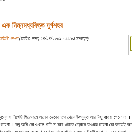
- এক নিম্নমধ্যবিত্ত দূর্গশহর
অতিথি লেখক
(তারিখ: মঙ্গল, ১৪/০৪/২০০৯ - ১১:০৪অপরাহ্ন)
ম্বন্ধে যা লিখেছি শিরোনামে অনেক ভেবেও তার থেকে উপযুক্ত আর কিছু পাওয়া গেলো না ।
া জায়গা । তবু আমি তো ওখানে থাকি না তাই ওটাকে বেড়াতে যাওয়ার জায়গা তো বলতেই হব
াম ওখানে বছরখানেক আগে । বেনারস থেকে গাড়িতে দেড়-দুই ঘন্টা লাগে । দিব্যি রাস্তা ।