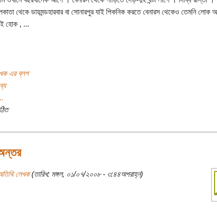
কাতা থেকে ডায়মন্ডহারবার বা সোনারপুর যাই পিকনিক করতে বেনারস থেকেও তেমনি লোক 
ই হোক , ...
খক এর ব্লগ
ব্য
..
ঠিত
অন্তর
অতিথি লেখক
(তারিখ: মঙ্গল, ০১/০৭/২০০৮ - ৩:৪৪অপরাহ্ন)