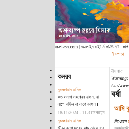
সচলায়তন.com | অনলাইন রাইটার্স কমিউনিটি | ক
নীড়পাতা
নীড়পাতা
কলরব
Warning
:
/var/www/
নুরুজ্জামান মানিক
বর্ষা
কত সস্তা স্বপ্নের দাফন, না
লাগে কফিন না লাগে কাফন।
আমি বৃষ
18/11/2024 - 11:31অপরাহ্ন
নুরুজ্জামান মানিক
লিখেছেন
জীবন হলো মৃত্যুর কাছ থেকে ধার
ক্যাটেগরি: