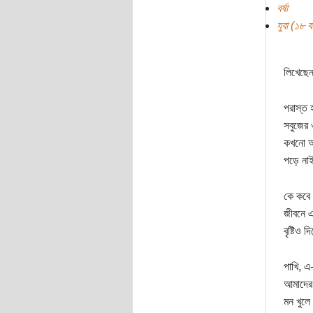
বর্ষা
যুবা (১৮ বছ
লিখেছেন
পরাস্ত 
সবুজের ও
কখনো 
পড়ে না
কে কবে
জীবনে এ
বৃষ্টিও দ
পাখি, এ-
আমাদের 
মন খুলে 