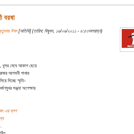
 বরষা
ৃত্যুময় ঈষৎ
[অতিথি] (তারিখ: বিষ্যুদ, ১৬/০৬/২০১১ - ৮:৫৩অপরাহ্ন)
, ধূসর মেঘে আকাশ ছেয়ে
োষার আগমনী পাখায়
িয়ে দিচ্ছে স্মৃতি-
বর্ষণমুখর সন্ধ্যা অপেক্ষায়
ঈষৎ এর ব্লগ
ব্য
..
ঠিত