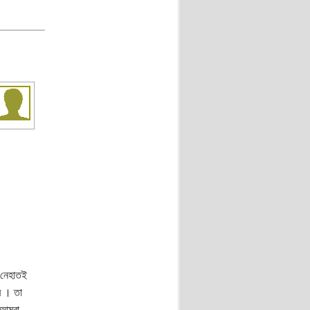
 নেহাতই
ে । তা
 আমরা