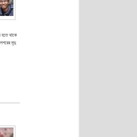
র হতে থাকে
লশরের মৃদু