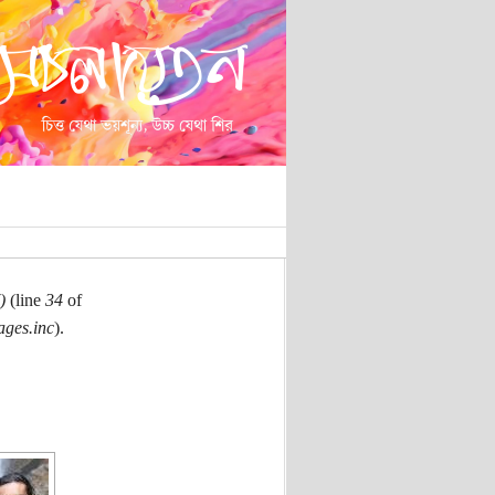
)
(line
34
of
ages.inc
).