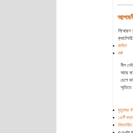
আগমনী
লিখেছেন
ম
ক্যাটেগরি:
কবিতা
বর্ষা
নীল নেই
আছে বর
চেপে ভাস
স্মৃতিতে 
মৃত্যুময় 
১৪টি মন্ত
বিস্তারিত.
৪৩৯বার প