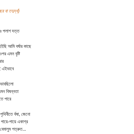
র বা তদুর্দ্ধ)
ঃ পলাশ দত্ত
হইছি আমি বর্ষার কাছে
পর এমন বৃষ্টি
আর
ই এইভাবে
 ভাবছিলো
মন বিষন্নতা
িতে পারে
পৃথিবীতে র্বষা, জেনো
পায়ে-পায়ে একাগ্র
বেমালুম শত্রুত...