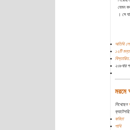
যেমন কল
। সে যা
অতিথি লে
১২টি মন্ত
বিস্তারিত.
২৩৮বার প
মরমে 
লিখেছেন
ক্যাটেগরি:
কবিতা
পাখি