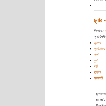
চুনার 
লিখেছেন
ক্যাটেগরি:
ভ্রমণ
স্মৃতিচারণ
গঙ্গা
দূর্গ
বর্ষা
রাস্তা
সববয়সী
চুনার স
সাদামাট
গিয়েছিল