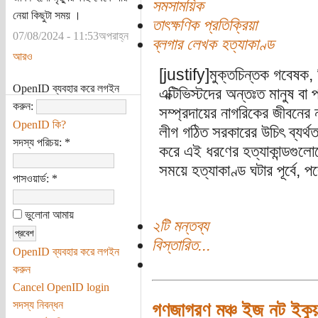
সমসাময়িক
নেয়া কিছুটা সময় ।
তাৎক্ষণিক প্রতিক্রিয়া
07/08/2024 - 11:53অপরাহ্ন
ব্লগার লেখক হত্যাকাণ্ড
আরও
[justify]মুক্তচিন্তক গবেষক, 
OpenID ব্যবহার করে লগইন
এক্টিভিস্টদের অন্তঃত মানুষ বা
করুন:
সম্প্রদায়ের নাগরিকের জীবনের ন
OpenID কি?
লীগ গঠিত সরকারের উচিৎ ব্যর্থত
সদস্য পরিচয়:
*
করে এই ধরণের হত্যাকান্ডগুলোক
সময়ে হত্যাকাণ্ড ঘটার পূর্বে, 
পাসওয়ার্ড:
*
ভুলোনা আমায়
২টি মন্তব্য
বিস্তারিত...
OpenID ব্যবহার করে লগইন
করুন
Cancel OpenID login
সদস্য নিবন্ধন
গণজাগরণ মঞ্চ ইজ নট ইকুয়া