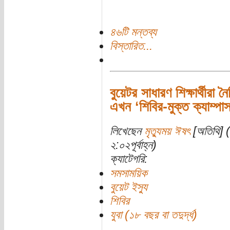
৪৬টি মন্তব্য
বিস্তারিত...
বুয়েটর সাধারণ শিক্ষার্থীর
এখন ‘শিবির-মুক্ত ক্যাম্প
লিখেছেন
মৃত্যুময় ঈষৎ
[অতিথি] (
২:০২পূর্বাহ্ন)
ক্যাটেগরি:
সমসাময়িক
বুয়েট ইস্যু
শিবির
যুবা (১৮ বছর বা তদুর্দ্ধ)