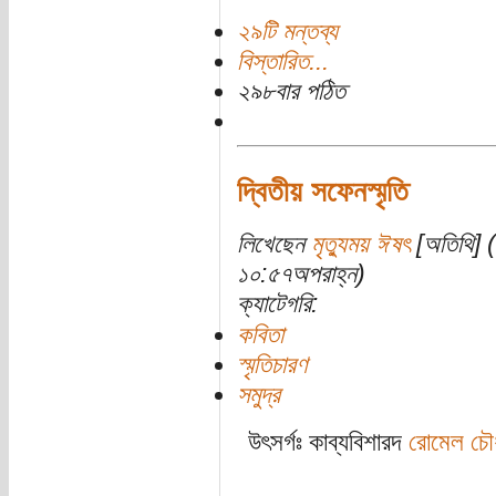
২৯টি মন্তব্য
বিস্তারিত...
২৯৮বার পঠিত
দ্বিতীয় সফেনস্মৃতি
লিখেছেন
মৃত্যুময় ঈষৎ
[অতিথি] (
১০:৫৭অপরাহ্ন)
ক্যাটেগরি:
কবিতা
স্মৃতিচারণ
সমুদ্র
উৎসর্গঃ কাব্যবিশারদ
রোমেল চৌধ