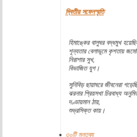
দ্বিতীয় সফেনস্মৃতি
হিমাঙ্কের বালুঘর বদ্ধমুখ হয়েছি
শূন্যতার বেলাভূমে কৃশতায় জমেছ
নিরাশার সুখ,
বিভাজিত যুগ।
সুনিবিড় ছায়াঘরে জীবনেরা গড়েছি
ঝরনার প্রিয়সখা চিরবাধ্য অনুমি
দণ্ডায়মান ঠায়,
শুভ্রসিক্ত কায়।
৩০টি মন্তব্য