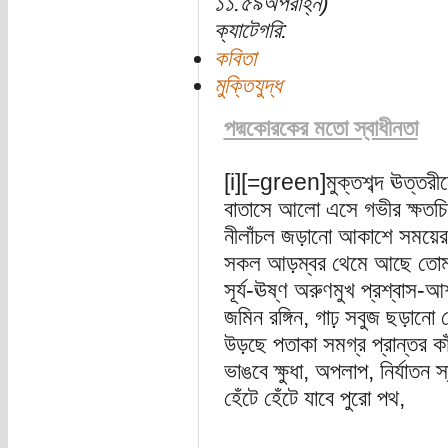
১১:৫৯অপরাহ্ন)
ক্যাটেগরি:
কবিতা
মুক্তিযুদ্ধ
পদ্মকোরকের মতো স্বাধীনতা
[i][=green]মুক্তশব্দ ঊত্তরী
বাতাসে আলো এসে গভীর ক্ষতচিহ
নীলাঁচল জড়ানো আকাশে সময়ের
সকল আড়ম্বর থেমে আছে তোম
সূর্য-ঊষ্ণ অরুণমুখ প্রশ্বাস-আ
জমিন রঙ্গিন, গাঢ় সবুজ ছড়ানো 
উড়ছে পতাকা সমগ্র প্রান্তর কা
ভাঙবে ক্ষুধা, অপলাপ, নির্যাতন 
হেঁটে হেঁটে যাবে পুরো পথ,