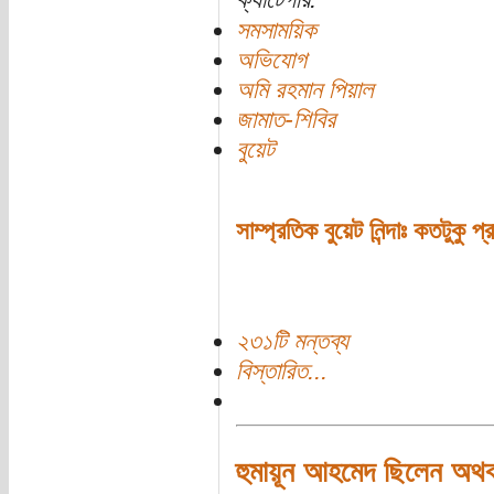
সমসাময়িক
অভিযোগ
অমি রহমান পিয়াল
জামাত-শিবির
বুয়েট
সাম্প্রতিক বুয়েট নিন্দাঃ কতটুকু 
২৩১টি মন্তব্য
বিস্তারিত...
হুমায়ূন আহমেদ ছিলেন অথবা