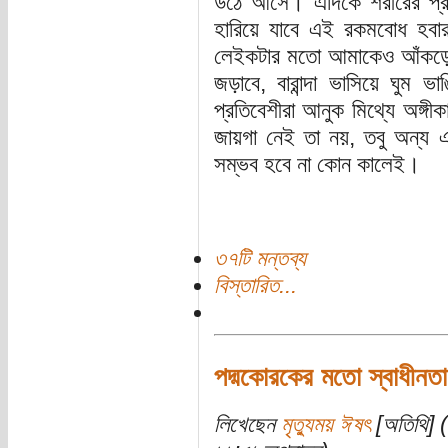
উঠে আসে। এদিকে শরীরের প্
হারিয়ে যাবে এই রকমবোধ হবা
লেইকটার মতো আমাকেও আঁকড়ে থা
জড়াবে, বারান্দা ভাসিয়ে ঘুম
প্রতিবেশীরা আনুক মিথ্যে অঙ্
জায়গা নেই তা নয়, তবু অন্য এ
সম্ভব হবে না কোন কালেই।
৩৭টি মন্তব্য
বিস্তারিত...
পদ্মকোরকের মতো স্বাধীনতা
লিখেছেন
মৃত্যুময় ঈষৎ
[অতিথি] (