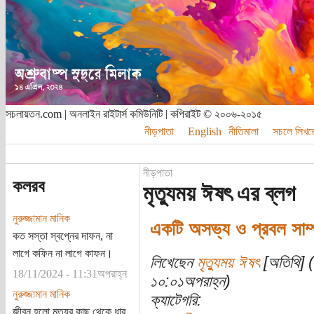
সচলায়তন.com | অনলাইন রাইটার্স কমিউনিটি | কপিরাইট © ২০০৬-২০১৫
নীড়পাতা
English
নীতিমালা
সচলে লিখত
নীড়পাতা
কলরব
মৃত্যুময় ঈষৎ এর ব্লগ
নুরুজ্জামান মানিক
একটি অসভ্য ও প্রবল সাম্
কত সস্তা স্বপ্নের দাফন, না
লাগে কফিন না লাগে কাফন।
লিখেছেন
মৃত্যুময় ঈষৎ
[অতিথি] (
18/11/2024 - 11:31অপরাহ্ন
১০:০১অপরাহ্ন)
নুরুজ্জামান মানিক
ক্যাটেগরি:
জীবন হলো মৃত্যুর কাছ থেকে ধার