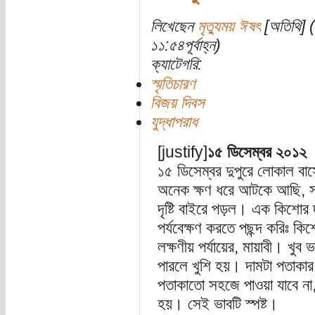
লিখেছেন
মৃত্যুময় ঈষৎ
[অতিথি] (
১১:৫৪পূর্বাহ্ন)
ক্যাটেগরি:
স্মৃতিচারণ
বিজয় দিবস
যুদ্ধাপরাধ
[justify]
১৫ ডিসেম্বর ২০১২
১৫ ডিসেম্বর দুপুরে লোকাল বাস
অনেক ক্ষণ ধরে আটকে আছি, সায়ে
দৃষ্টি বাইরে পড়ল। এক কিশোর
পর্যবেক্ষণ করতে পছন্দ করিঃ ক
লক্ষণীয় পর্যায়ের, মায়াবী। খুব
পারলে খুশি হয়। দামটা পতাকা
পতাকাতো সহজে পাওয়া যাবে না, 
হয়। সেই ভাবটি স্পষ্ট।