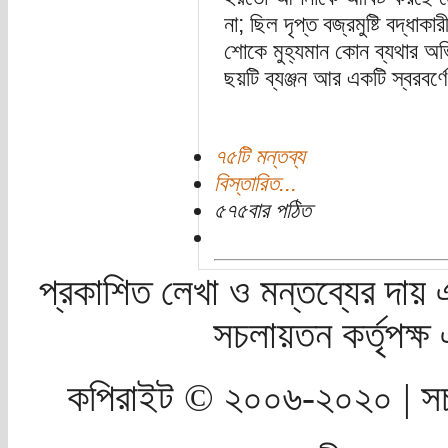
না; ছিল দৃপ্ত বজ্রমুষ্টি বদ্ধাক
শোকে মুহ্যমান কোন ব্যথার অ
ছয়টি ব্যঞ্জন আর একটি স্বরবর্ণ
৭৫টি মন্তব্য
বিস্তারিত...
৫৭৫বার পঠিত
প্রকাশিত লেখা ও মন্তব্যের দায় 
সচলায়তন কর্তৃপক্
কপিরাইট © ২০০৬-২০২০ | সচ