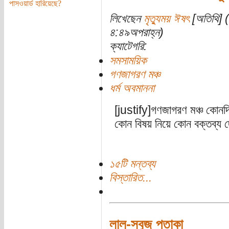
পাসওয়ার্ড হারিয়েছে?
লিখেছেন
মৃত্যুময় ঈষৎ
[অতিথি] (
৪:৪৯অপরাহ্ন)
ক্যাটেগরি:
সমসাময়িক
গণজাগরণ মঞ্চ
ধর্ম অবমাননা
[justify]গণজাগরণ মঞ্চ কোনদিন
কোন বিষয় নিয়ে কোন বক্তব্য 
১৫টি মন্তব্য
বিস্তারিত...
লাল-সবুজ পতাকা