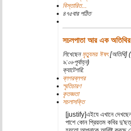
বিস্তারিত...
৪৭৫বার পঠিত
সচলপাতা আর এক অতিথির
লিখেছেন
মৃত্যুময় ঈষৎ
[অতিথি] (
৯:০৮পূর্বাহ্ন)
ক্যাটেগরি:
ব্লগরব্লগর
স্মৃতিচারণ
কৃতজ্ঞতা
সচলাসক্তি
[justify]এইযে এখানে দেখছেন
পাশে কোন প্রিয়তম কবির দু'ছত্র 
হয়তো আপনাকে আবিষ্ট করছে ম