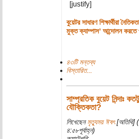
[justify]
বুয়েটর সাধারণ শিক্ষার্থীরা নৈত
মুক্ত ক্যাম্পাস’ আন্দোলন করতে
৪৩টি মন্তব্য
বিস্তারিত...
সাম্প্রতিক বুয়েট নিন্দাঃ কত
যৌক্তিকতা?
লিখেছেন
মৃত্যুময় ঈষৎ
[অতিথি] (
৪:৫৮পূর্বাহ্ন)
ক্যাটেগরি: