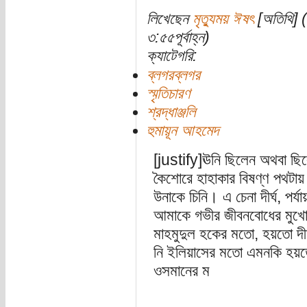
লিখেছেন
মৃত্যুময় ঈষৎ
[অতিথি] (
৩:৫৫পূর্বাহ্ন)
ক্যাটেগরি:
ব্লগরব্লগর
স্মৃতিচারণ
শ্রদ্ধাঞ্জলি
হুমায়ূন আহমেদ
[justify]ঊনি ছিলেন অথবা ছি
কৈশোরে হাহাকার বিষণ্ণ পথটায়
উনাকে চিনি। এ চেনা দীর্ঘ, পর্
আমাকে গভীর জীবনবোধের মুখোমু
মাহমুদুল হকের মতো, হয়তো দীর্
নি ইলিয়াসের মতো এমনকি হয়তো
ওসমানের ম