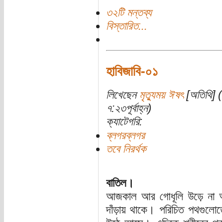
৩২টি মন্তব্য
বিস্তারিত...
হাবিজাবি-০১
লিখেছেন
মৃত্যুময় ঈষৎ
[অতিথি] (
৭:২৩পূর্বাহ্ন)
ক্যাটেগরি:
ব্লগরব্লগর
তবে নিরর্থক
বাতিল।
আজকাল আর গোধূলি উড়ে না আক
দাঁড়ায় থাকে। পরিচিত পথগুলোত