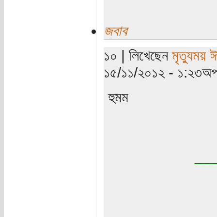
জবাব
১০ | লিখেছেন
মৃত্যুময় 
১৫/১১/২০১২ - ১:২৩অপর
হুমম
__