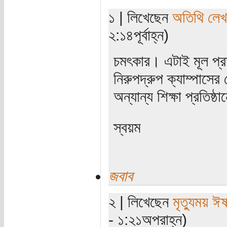
১ | লিখেছেন
অতিথি লে
২:১৪পূর্বাহ্ন)
চমৎকার। এটাই মূল প্র
নিরুপদ্রুপ ক্যাম্পাসের
অন্যান্য শিক্ষা প্রতিষ্
স্বয়ম
জবাব
২ | লিখেছেন
মৃত্যুময় ঈ
- ১:২১অপরাহ্ন)