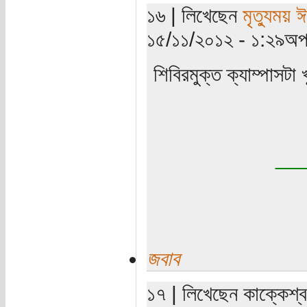
১৬ | লিখেছেন
মৃত্যুময় 
১৫/১১/২০১২ - ১:২৯অপর
শিবিরমুক্ত ক্যাম্পাসটা 
__
জবাব
১৭ | লিখেছেন কাক্কেশ্বর