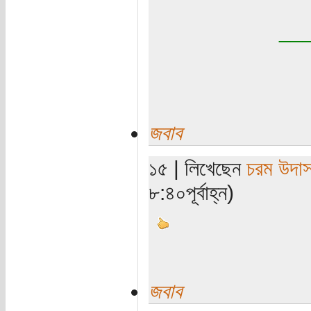
__
জবাব
১৫ | লিখেছেন
চরম উদা
৮:৪০পূর্বাহ্ন)
জবাব