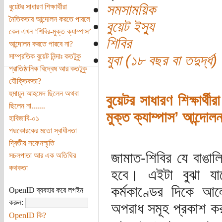
সমসাময়িক
বুয়েটর সাধারণ শিক্ষার্থীরা
নৈতিকতার আন্দোলন করতে পারলে
বুয়েট ইস্যু
কেন এখন ‘শিবির-মুক্ত ক্যাম্পাস’
শিবির
আন্দোলন করতে পারবে না?
সাম্প্রতিক বুয়েট নিন্দাঃ কতটুকু
যুবা (১৮ বছর বা তদুর্দ্ধ)
প্রাতিষ্ঠানিক বিদ্বেষ আর কতটুকু
যৌক্তিকতা?
হুমায়ূন আহমেদ ছিলেন অথবা
বুয়েটর সাধারণ শিক্ষার্
ছিলেন না.......
মুক্ত ক্যাম্পাস’ আন্দো
হাবিজাবি-০১
পদ্মকোরকের মতো স্বাধীনতা
দ্বিতীয় সফেনস্মৃতি
জামাত-শিবির যে বাঙাল
সচলপাতা আর এক অতিথির
কথকতা
হবে। এইটা বুঝা যাব
কর্মকাণ্ডের দিকে আ
OpenID ব্যবহার করে লগইন
করুন:
অপরাধ সমূহ প্রকাশ কর
OpenID কি?