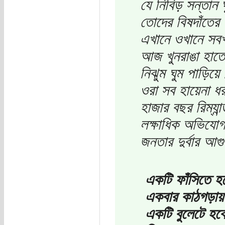
যে নিবিড় সন্তান 
তোদের বিষদাঁতের
এখানে ওখানে সবখা
আজ খুনরাঙা হাতে 
নিঝুম ঘুম পাড়িয়ে দ
ওরা সব হায়েনা ধর
হাজার বছর রিম্যান
লক্ষাধিক অভিযো
জনতার দুর্বার আগ
একটি ফাঁসিতে হ
একবার কাঠগড়ায় 
একটি বুলেটে হব