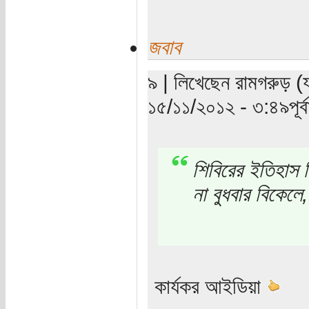
জবাব
৯ | লিখেছেন রামগরুড় (যা
১৫/১১/২০১২ - ৩:৪৯পূর্বা
শিবিরের ইতিহাস 
না বুধবার বিকেলে
কার্যকর আইডিয়া