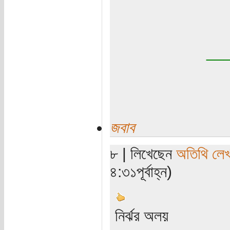
__
জবাব
৮ | লিখেছেন
অতিথি লে
৪:৩১পূর্বাহ্ন)
নির্ঝর অলয়