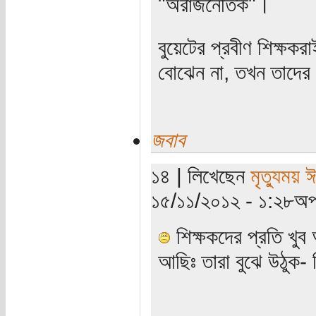
"অরাজনৈতিক"।
বুয়েটের প্রবীণ শিক্ষক
বোঝেন না, তখন তাদের 
জবাব
১৪ | লিখেছেন
মৃত্যুময় 
১৫/১১/২০১২ - ১:২৮অপর
শিক্ষকদের প্রতি খুব
আছিঃ তারা বুঝে উঠুক-