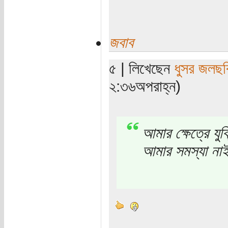
জবাব
৫ | লিখেছেন
ধুসর জলছব
২:৩৬অপরাহ্ন)
আমার ক্ষেত্রে যু
আমার সমস্যা না