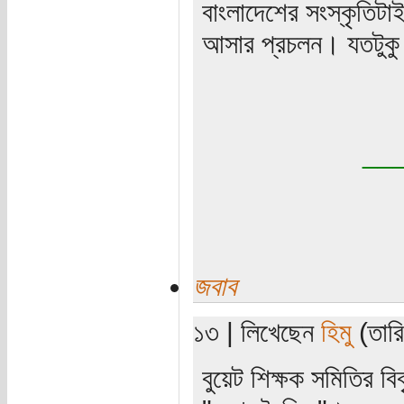
বাংলাদেশের সংস্কৃতিট
আসার প্রচলন। যতটুকু 
__
জবাব
১৩ | লিখেছেন
হিমু
(তারি
বুয়েট শিক্ষক সমিতির ব