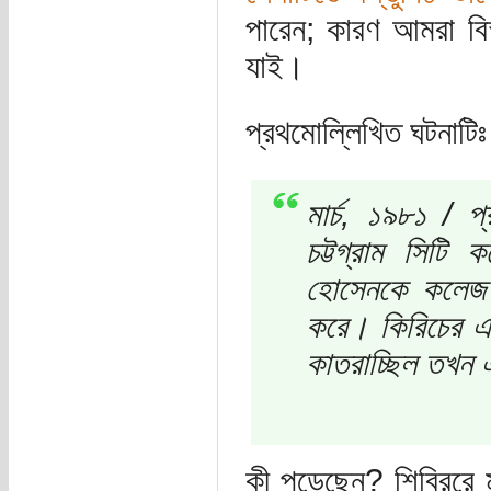
পারেন; কারণ আমরা বিস্
যাই।
প্রথমোল্লিখিত ঘটনাটিঃ
মার্চ, ১৯৮১ / প্
চট্টগ্রাম সিটি
হোসেনকে কলেজ ক
করে। কিরিচের এলে
কাতরাচ্ছিল তখন এ
কী পড়েছেন? শিবিররে 