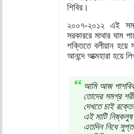
শিবির।
২০০৭-২০১২ এই সময়
সরকাররে মাথার ঘাম পা
শক্তিতে বলীয়ান হয়ে
আনন্দে আত্মহারা হয়ে ল
আমি আজ পাশবিক দ
তোদের সমগ্র শরীর
দেখতে চাই রক্তে
এই মাটি নিষ্কলুষ 
এতদিন নিধে সুপ্ত