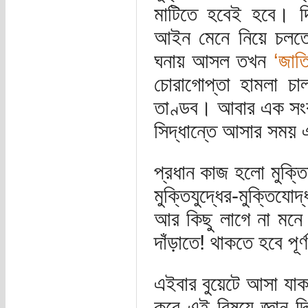
মাটিতে হবেই হবে। দি
আইন মেনে নিয়ে চলতে
ঘনায় আসল তখন
‘জাত
চোরাগোপ্তা হামলা চাল
তাণ্ডব। আবার এক সংক
সিদ্ধান্তে আসার সময় 
প্রধান কাজ হলো মুক্ত
মুক্তিযুদ্ধের-মুক্তিয
আর কিছু লাগে না মনে 
দাঁড়াতে! থাকতে হবে পূ
এইবার বুয়েটে আসা যা
করে এই বিষয়ে জ্ঞান দ