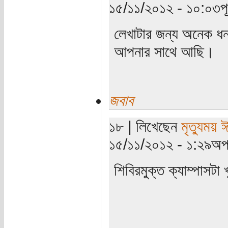
১৫/১১/২০১২ - ১০:০৩পূর্
লেখাটার জন্য অনেক ধন
আপনার সাথে আছি।
জবাব
১৮ | লিখেছেন
মৃত্যুময় 
১৫/১১/২০১২ - ১:২৯অপর
শিবিরমুক্ত ক্যাম্পাসটা 