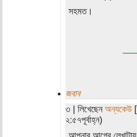
সহমত।
__
জবাব
৩ | লিখেছেন
অন্যকেউ
[
২:৫৭পূর্বাহ্ন)
আপনার আগের লেখাটায় স