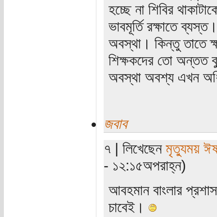
হচ্ছে না শিবির থাকাটা
ভাবমূর্তি রক্ষাতে ব্যস
অবস্থা। কিন্তু তাতে ক্
শিক্ষকদের তো অন্তত ব
অবস্থা অবশ্য এখন অধিক
জবাব
৭ | লিখেছেন
মৃত্যুময় ঈ
- ১২:১৫অপরাহ্ন)
আবহমান বাংলার প্রশাস
চাবেই।