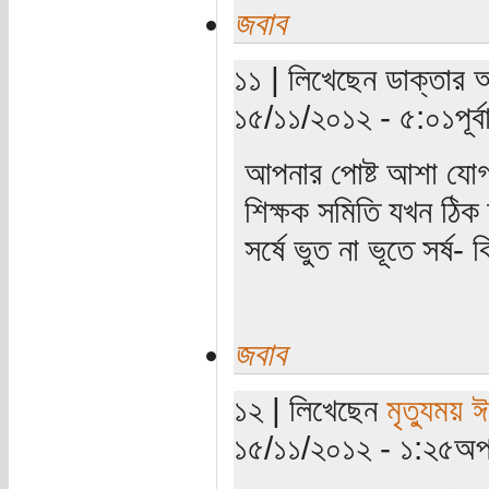
জবাব
১১ | লিখেছেন ডাক্তার আই
১৫/১১/২০১২ - ৫:০১পূর্বা
আপনার পোষ্ট আশা যোগা
শিক্ষক সমিতি যখন ঠিক ত
সর্ষে ভুত না ভূতে সর্ষ
জবাব
১২ | লিখেছেন
মৃত্যুময় 
১৫/১১/২০১২ - ১:২৫অপর