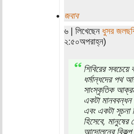
জবাব
৬ | লিখেছেন
ধুসর জলছব
২:৫০অপরাহ্ন)
শিবিরের সবচেয়ে বড়
ধর্মান্ধদের পথ 
সাংস্কৃতিক আক্র
একটা মানববন্ধন ম
এবং একটা সূচনা হ
হিসেবে, মানুষের 
আন্দোলনের বিকল্