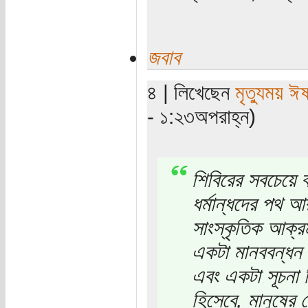
জবাব
৪ | লিখেছেন
মৃত্যুময় ঈ
- ১:২৩অপরাহ্ন)
শিবিরের সবচেয়ে বড়
ধর্মান্ধদের পথ 
সাংস্কৃতিক আক্র
একটা মানববন্ধন ম
এবং একটা সূচনা হ
হিসেবে, মানুষের 