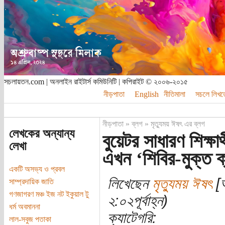
সচলায়তন.com | অনলাইন রাইটার্স কমিউনিটি | কপিরাইট © ২০০৬-২০১৫
নীড়পাতা
English
নীতিমালা
সচলে লিখত
নীড়পাতা
»
ব্লগ
»
মৃত্যুময় ঈষৎ এর ব্লগ
লেখকের অন্যান্য
বুয়েটর সাধারণ শিক্ষ
লেখা
এখন ‘শিবির-মুক্ত ক
একটি অসভ্য ও প্রবল
লিখেছেন
মৃত্যুময় ঈষৎ
[অ
সাম্প্রদায়িক জাতি
গণজাগরণ মঞ্চ ইজ নট ইকুয়াল টু
২:০২পূর্বাহ্ন)
ধর্ম অবমাননা
ক্যাটেগরি:
লাল-সবুজ পতাকা