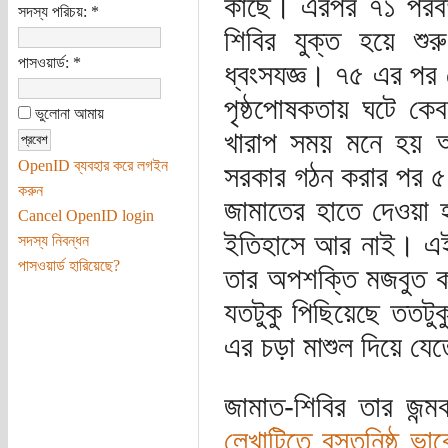
কাছে। এরপর ৭১ পরবর
সদস্য পরিচয়:
*
শিবির যুক্ত হয়ে শুর
পাসওয়ার্ড:
*
ধ্বংসযজ্ঞ। ৭৫ এর পর থ
পৃষ্ঠপোষকতায় ঘটে কেব
ভুলোনা আমায়
খারাপ সময় মনে হয় আর
OpenID ব্যবহার করে লগইন
সরকার গঠন করার পর ৫ 
করুন
জামাতের হাতে দেওয়া হয়
Cancel OpenID login
ইতিহাসে আর নাই। এই স
সদস্য নিবন্ধন
পাসওয়ার্ড হারিয়েছে?
তার অপশক্তি মজবুত ক
যতটুকু পিছিয়েছে ততট
এর চড়া মাশুল দিয়ে যে
জামাত-শিবির তার জন
লেখাটিতে বস্তুনিষ্ঠ ভ