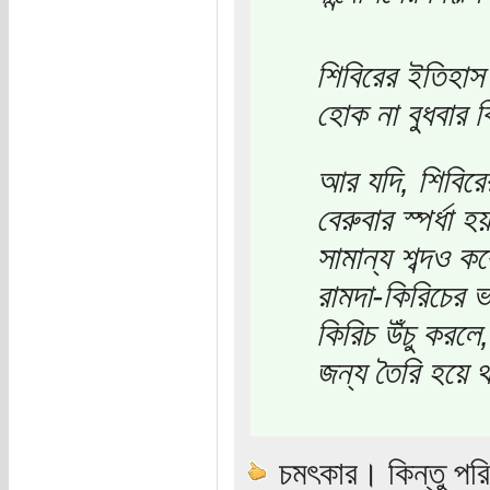
শিবিরের ইতিহাস
হোক না বুধবার 
আর যদি, শিবিরের
বেরুবার স্পর্ধা
সামান্য শব্দও ক
রামদা-কিরিচের 
কিরিচ উঁচু করল
জন্য তৈরি হয়ে 
চমৎকার। কিন্তু পরিচ