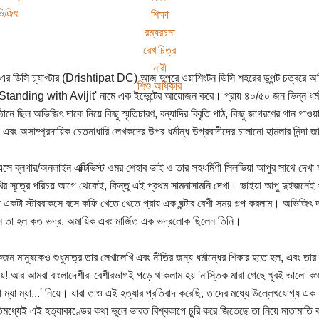
িজিৎ
শিক্ষা
রম্যরচনা
রেখাচিত্র
নারী
াত এর ডিসি চ্যাপ্টার (Drishtipat DC) আজ দুপুরে ওয়াশিংটন ডিসি শহরের ডুপন্ট চত্বরে অভ
শিশু অধিকার
'Standing with Avijit' নামে এক ইভেন্টের আয়োজন করে। প্রায় ৪০/৫০ জন ভিন্ন ধর্ম/মতা
্ঠানে ছিল অভিজিৎ দাকে নিয়ে কিছু স্মৃতিচারণ, বন্যাদির বিবৃতি পাঠ, কিছু জাগরণের গান 
া এবং অসাম্প্রদায়িক চেতনাধারি লেখকদের উপর ধর্মান্ধ উগ্রবাদীদের চালানো হামলার নিন্দা 
 এসে ব্লগার/অনলাইন এক্টিভিস্ট ওমর শেহাব ভাই ও তার সহধর্মিণী সিলভিয়া আপুর সাথে দে
ির সূত্রে পরিচয় আগে থেকেই, কিন্তু এই প্রথম সামনাসামনি দেখা। ভাইয়া আপু দুইজনেই খ
তী একটা স্টারবাকসে বসে কফি খেতে খেতে প্রায় এক ঘন্টার বেশী সময় গল্প করলাম। অভিজিৎ দা
 তা হল কত ভদ্র, অমায়িক এবং মার্জিত এক ভদ্রলোক ছিলেন তিনি।
ন মানুষকেও শুধুমাত্র তার লেখালেখি এবং নীতির জন্য ধর্মান্ধের শিকার হতে হল, এবং তার
িয়ে! আর আমরা বাংলাদেশীরা বেশীরভাগই পড়ে থাকলাম হয় 'নাস্তিক মারা গেছে খুবই ভালো কথা' বা 
া ম্যা ম্যা...' নিয়ে। যারা তাও এই হত্যার প্রতিবাদ করেছি, তাদের মধ্যে উল্লেখযোগ্য এক 
িমধ্যেই এই হত্যাকাণ্ডের কথা ভুলে ভারত বিশ্বকাপে চুরি করে জিতেছে তা নিয়ে মাতামাতি ক