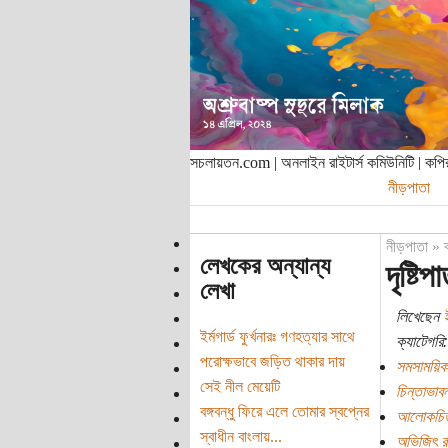
সচলায়তন.com | অনলাইন রাইটার্স কমিউনিটি | ক
নীড়পাতা
নীড়পাতা
»
লেখকের অন্যান্য
দৃষ্ট
লেখা
লিখেছেন
ইর্মগার্ড ফুর্খনারঃ গণহত্যার সাথে
ক্যাটেগরি:
পরোক্ষভাবে জড়িত থাকার দায়
সমসাময়িক
সেই নীল মেয়েটি
চিন্তাভাবন
বঙ্গবন্ধু ফিরে এলে তোমার স্বপ্নের
আলোকচিত
স্বাধীন বাংলায়...
অভিজিৎ রা