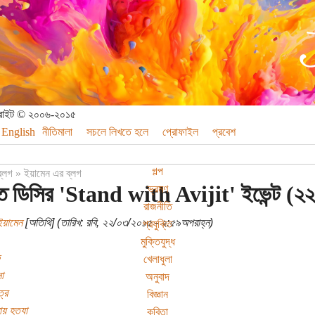
পিরাইট © ২০০৬-২০১৫
English
নীতিমালা
সচলে লিখতে হলে
প্রোফাইল
প্রবেশ
গল্প
ব্লগ
»
ইয়ামেন এর ব্লগ
িপাত ডিসির 'Stand with Avijit' ইভেন্ট (২২
ভ্রমণ
রাজনীতি
ইয়ামেন
[অতিথি] (তারিখ: রবি, ২২/০৩/২০১৫ - ২:৫৯অপরাহ্ন)
প্রযুক্তি
মুক্তিযুদ্ধ
খেলাধুলা
া
অনুবাদ
্র
বিজ্ঞান
য় হত্যা
কবিতা