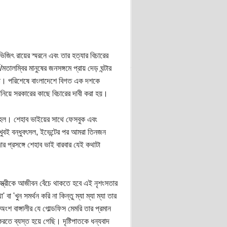
িজিৎ রায়ের স্মরনে এবং তার হত্যার বিচারের
লম্বির মানুষের জনসঙ্গমে প্রায় দেড় ঘন্টার
গাওয়া। পরিশেষে বাংলাদেশে বিগত এক দশকে
জানিয়ে সরকারের কাছে বিচারের দাবী করা হয়।
খা হল। শেহাব ভাইয়ের সাথে ফেসবুক এবং
ুবই বন্ধুবৎসল, ইভেন্টের পর আমরা তিনজন
র প্রসঙ্গে শেহাব ভাই বারবার যেই কথাটা
 স্ত্রীকে আজীবন বেঁচে থাকতে হবে এই নৃশংসতার
'খুন সমর্থন করি না কিন্তু ম্যা ম্যা ম্যা তার
অংশ বাঙ্গালীর যে গোল্ডফিস মেমরি তার প্রমান
রতে ব্যস্ত হয়ে গেছি। দৃষ্টিপাতকে ধন্যবাদ