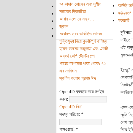
ডঃ কামাল হোসেন এবং সুশীল
আমিই অভ
সমাজের দ্বিচারীতা
ধর্মান্ধতা
আবার এলো যে সন্ধ্যা...
সববয়সী
জ্বলন
দৃষ্টিপ
সংবাদপত্রের আর্কাইভ থেকেঃ
দাবীতে 
মুক্তিযুদ্ধ নিয়ে কুরুচিপূর্ণ বাণিজ্য
এই অনুষ
হরেক রকমের অজুহাত এবং একটি
মুক্তমন
অব্যর্থ কেপি টেস্টের গল্প
খবরের কাগজের পাতা থেকেঃ ৭২
ইভেন্টে
এর সংবিধান
লেখালেখ
স্বাধীন বাংলায় প্রথম ঈদ
নিকটবর্
OpenID ব্যবহার করে লগইন
বলছিলেন
করুন:
OpenID কি?
এমন একজ
সদস্য পরিচয়:
*
স্মৃতি ন
লেখা ম্য
পাসওয়ার্ড:
*
দিয়ে ইত