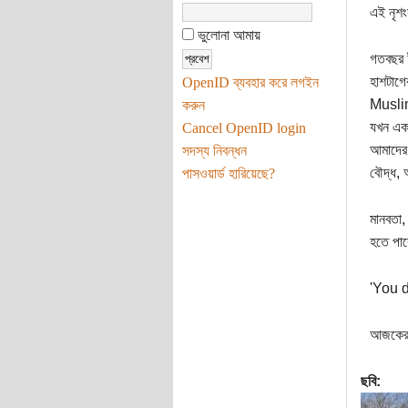
এই নৃশং
ভুলোনা আমায়
গতবছর ই
হাশটাগে
OpenID ব্যবহার করে লগইন
Muslim 
করুন
যখন একজ
Cancel OpenID login
আমাদের 
সদস্য নিবন্ধন
বৌদ্ধ, 
পাসওয়ার্ড হারিয়েছে?
মানবতা,
হতে পার
'You d
আজকের ই
ছবি: