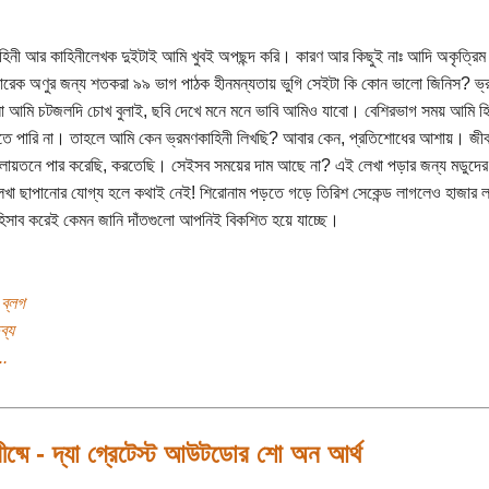
হিনী আর কাহিনীলেখক দুইটাই আমি খুবই অপছন্দ করি। কারণ আর কিছুই নাঃ আদি অকৃত্রিম 
রেক অণুর জন্য শতকরা ৯৯ ভাগ পাঠক হীনমন্যতায় ভুগি সেইটা কি কোন ভালো জিনিস? ভ্
ো আমি চটজলদি চোখ বুলাই, ছবি দেখে মনে মনে ভাবি আমিও যাবো। বেশিরভাগ সময় আমি হিং
ে পারি না। তাহলে আমি কেন ভ্রমণকাহিনী লিখছি? আবার কেন, প্রতিশোধের আশায়। জীবন
লায়তনে পার করেছি, করতেছি। সেইসব সময়ের দাম আছে না? এই লেখা পড়ার জন্য মডুদের স
খা ছাপানোর যোগ্য হলে কথাই নেই! শিরোনাম পড়তে গড়ে তিরিশ সেকেন্ড লাগলেও হাজার ল
হিসাব করেই কেমন জানি দাঁতগুলো আপনিই বিকশিত হয়ে যাচ্ছে।
 ব্লগ
ব্য
..
ীষ্মে - দ্যা গ্রেটেস্ট আউটডোর শো অন আর্থ