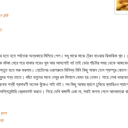
ান রকি
ত
র হতে হতে পর্বতেরা অন্ধকারে মিলিয়ে গেল। শুধু মাঝে মাঝে ট্রেন যাওয়ার ঝিকঝিক শব্দ। 
ুয়েক মটকা মেরে পরে থাকার পরেও ঘুম আর আসলোই না! তাই ভোর পাঁচটার সময় থেকে আজকের
রস্তুত হতে শুরু করলাম। হোটেলের ওয়াশরুমে মিনিস্য মিনি কিছু সাবান তেল শ্যাম্পুর বোতল
সুন্দর গন্ধ তাতে। কাঁচা হলুদের সাথে লেবুর রস মিশালে যেমন হয় তেমন। গায়ে লেখা ভারবে
বেনা গন্ধী প্রসাধণী অনেক খুঁজেও পাই নাই। সব কিছু আবার ব্যাগে ঢুকিয়ে ক্যারিওন ল্যাগ
মপ্লিমেন্টারি ব্রেকফাস্ট করতে। গিয়ে দেখি বাঙ্গালী একা না, সবাই মাগনা পেলে আলকাতরা 
 ব্লগ
ব্য
..