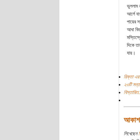
ভুললাম ন
আর্লে য
পায়ের সম
আধা কিল
মস্তিস্
দিকে ত
যায়।
রিক্তা এর
২৩টি মন্ত
বিস্তারিত.
আকাশঢা
লিখেছেন
র