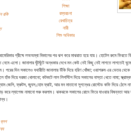
শিক্ষা
রম্যরচনা
ান রকি
রেখাচিত্র
নারী
ত
শিশু অধিকার
মেরিকার গ্রীষ্মে লঅঅম্বা বিকালের পর ঝপ করে মাঝরাত হয়ে যায়। হোটেল রুমে ফিরতে ফি
ত নেমে এলো। জানালার ঘুঁটঘুঁটে অন্ধকার দেখে মন কেউ নেই কিছু নেই লাগতে লাগতেই ঘুমে
াম। পরের দিন সকালেও যথারীতি জানালায় উঁকি দিয়ে হরিণ খোঁজা; ওয়াশরুম এর ভেতর থেক
লে হাঁক দিয়ে দরজা খোলানো; কটকটে লাল লিপস্টিপ দিয়ে সকালের নাস্তা খেতে নামা; স্ক্রাম্
জ্যাম জেলি, ফ্রুটস, জ্যুস,হোম ফ্রাই, আর মন মাতানো সুগন্ধের রোস্টেড কফি দিয়ে ঠেসে না
করে ল্যাগেজ নামানো শুরু করলাম। ঝকঝকে সকালের রোদে ফিরে যাওয়ার বিষন্নতা আর স
গন্ধ।
 ব্লগ
ব্য