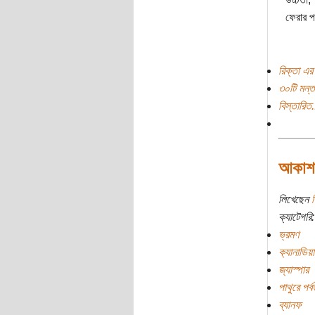
ফেরার প
রিক্তা এর
৩০টি মন্ত
বিস্তারিত.
আকাশঢা
লিখেছেন
র
ক্যাটেগরি:
ভ্রমণ
ক‌্যানাডিয়
জ্যাস্পার
পাথুরে পর্ব
ব্যানফ