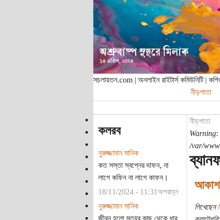
সচলায়তন.com | অনলাইন রাইটার্স কমিউনিটি | ক
নীড়পাতা
নীড়পাতা
কলরব
Warning
:
/var/www/
নুরুজ্জামান মানিক
ব্যান
কত সস্তা স্বপ্নের দাফন, না
লাগে কফিন না লাগে কাফন।
আকাশঢা
18/11/2024 - 11:31অপরাহ্ন
নুরুজ্জামান মানিক
লিখেছেন
র
জীবন হলো মৃত্যুর কাছ থেকে ধার
ক্যাটেগরি: