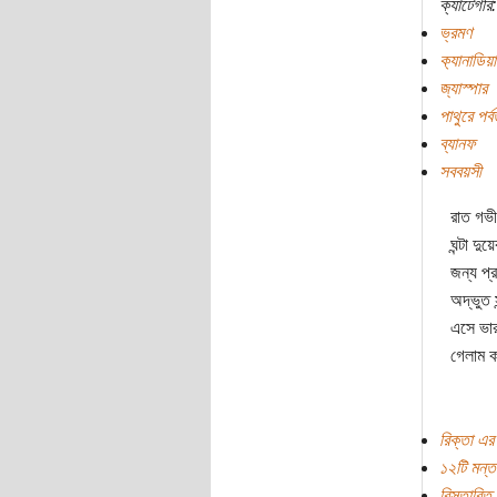
ক্যাটেগরি:
ভ্রমণ
ক‌্যানাডিয়
জ্যাস্পার
পাথুরে পর্ব
ব্যানফ
সববয়সী
রাত গভী
ঘন্টা দ
জন্য প্
অদ্ভুত 
এসে ভার
গেলাম ক
রিক্তা এর
১২টি মন্ত
বিস্তারিত.