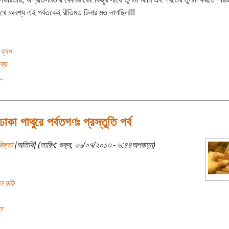
থে অবশ্য এই পর্বতকেই রীতিমত টিলার মত লাগছিল!!!
 ব্লগ
ব্য
..
কা পাথুরে পর্বতগণঃ প্রস্তুতি পর্ব
িক্তা
[অতিথি] (তারিখ: শুক্র, ২৬/০৭/২০১৩ - ৬:৪৪অপরাহ্ন)
ান রকি
ত