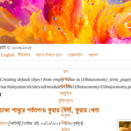
পিরাইট © ২০০৬-২০১৫
English
নীতিমালা
সচলে লিখতে হলে
প্রোফাইল
প্রবেশ
গল্প
ভ্রমণ
Creating default object from empty value
in
i18ntaxonomy_term_page(
রাজনীতি
sachalayatan/s6/sites/all/modules/i18n/i18ntaxonomy/i18ntaxonomy.p
ফ
প্রযুক্তি
মুক্তিযুদ্ধ
খেলাধুলা
কা পাথুরে পর্বতগণঃ ফুরায় বেলা, ফুরায় খেলা
অনুবাদ
বিজ্ঞান
িক্তা
[অতিথি] (তারিখ: রবি, ০২/১১/২০১৪ - ৬:৩২পূর্বাহ্ন)
কবিতা