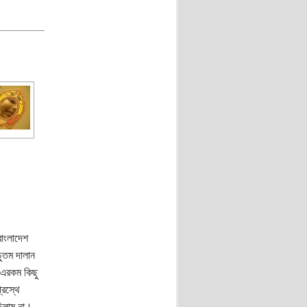
বাংলাদেশ
ঁচুতম দালান
। এরকম কিছু
্রস্থে
ছিলাম না।