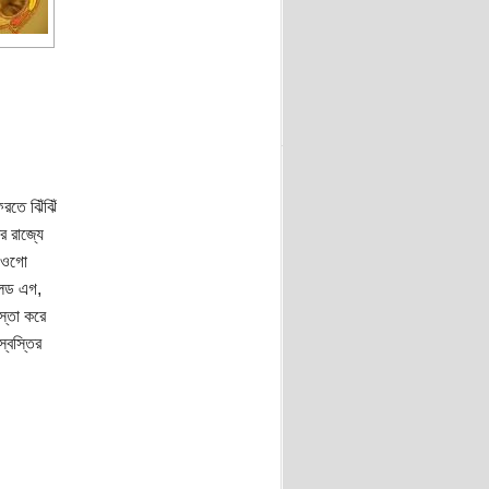
রতে ঝিঁঝিঁ
র রাজ্যে
ে ওগো
বলড এগ,
স্তা করে
্বস্তির