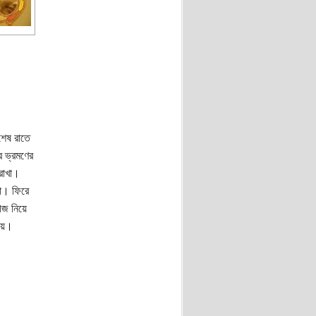
শেষ রাতে
 ভ্রমণের
 রাখা।
না। ফিরে
েজ নিয়ে
খায়।