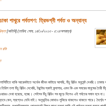
কা পাথুরে পর্বতগণ: ত্রিভগ্নী পর্বত ও অন্যান্য
িক্তা
[অতিথি] (তারিখ: সোম, ১৪/১০/২০১৩ - ৫:২৪অপরাহ্ন)
ান রকি
ত
াসিটিতে থাকি আরেকটাতে অর্ধেক জীবন কাটায়ে আসছি, উঁচু বিল্ডিং মনুমেন্ট দেখছি। ঢাকায় 
র তিরিশ তলা উঁচু বিল্ডিং দেখেছি, টরন্টোর স্কাই ক্র্যাপার, এমন কি এক সময়ের মানুষের তৈরী উ
ওয়ারও দেখা হয়েছে, হচ্ছে। সেইসব উঁচু বিল্ডিং সব জুড়ে দিলেও এই পর্বতের সমান হবে না
্তবে কেন, স্বপ্নেও দেখি নাই। অনুভূতির কোথাও লুকিয়ে থাকলেও থাকতে পারে। দৈর্ঘ্যে প
 গভীরতায়, অপ্রতিসমতায় কোনভাবেই কিছুর সাথে তুলনা আমি এই পর্বতের তুলনা করতে পার