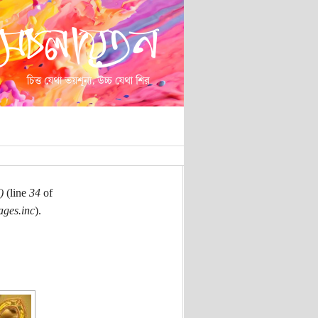
)
(line
34
of
ages.inc
).