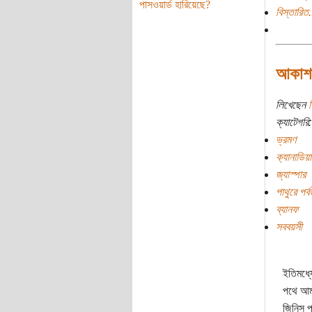
পাসওয়ার্ড হারিয়েছে?
বিস্তারিত.
আকাশঢা
লিখেছেন
র
ক্যাটেগরি:
ভ্রমণ
ক‌্যানাডিয়
জ্যাস্পার
পাথুরে পর্ব
ব্যানফ
সববয়সী
ইতিমধ্য
পথে আমা
জিনিস প