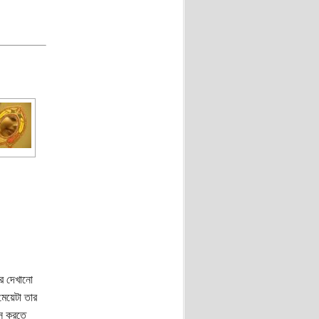
র দেখানো
মেয়েটা তার
েস করতে