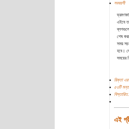
সববয়সী
ভ্রমণকা
এইযে তা
ব্লগগুল
শেষ করত
সময় সচ
হবে। লে
সময়ের 
রিক্তা এর
৫৩টি মন্ত
বিস্তারিত.
এই গ্র