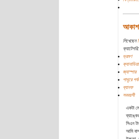
আকাশঢা
লিখেছেন
র
ক্যাটেগরি:
ভ্রমণ
ক‌্যানাডিয়
জ্যাস্পার
পাথুরে পর্ব
ব্যানফ
সববয়সী
একটা মেগ
ব্যাঙ্কে
সিএন টা
আমি বাস
উচ্চতা,