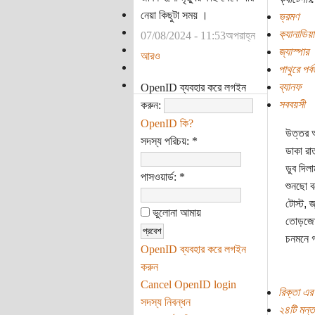
নেয়া কিছুটা সময় ।
ভ্রমণ
ক‌্যানাডিয়
07/08/2024 - 11:53অপরাহ্ন
জ্যাস্পার
আরও
পাথুরে পর্ব
ব্যানফ
OpenID ব্যবহার করে লগইন
সববয়সী
করুন:
OpenID কি?
উত্তর আ
সদস্য পরিচয়:
*
ডাকা রা
ডুব দিল
পাসওয়ার্ড:
*
শুনছো ব
টোস্ট, 
ভুলোনা আমায়
তোড়জোড় 
চনমনে 
OpenID ব্যবহার করে লগইন
করুন
Cancel OpenID login
রিক্তা এর
সদস্য নিবন্ধন
২৪টি মন্ত