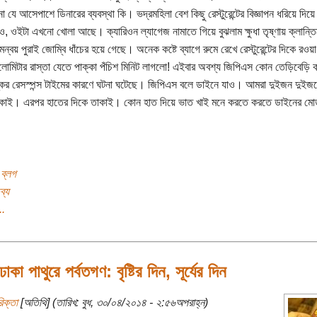
া যে আসেপাশে ডিনারের ব্যবস্থা কি। ভদ্রমহিলা বেশ কিছু রেস্টুরেন্টের বিজ্ঞাপন ধরিয়ে দিয়
াও, ওইটা এখনো খোলা আছে। ক্যারিওন ল্যাগেজ নামাতে গিয়ে বুঝলাম ক্ষুধা তৃষ্ণায় ক্লান্ত
ন্বয় পুরাই জোম্বি ধাঁচের হয়ে গেছে। অনেক কষ্টে ব্যাগে রুমে রেখে রেস্টুরেন্টের দিকে রওয়
োমিটার রাস্তা যেতে পাক্কা পঁচিশ মিনিট লাগলো! এইবার অবশ্য জিপিএস কোন তেড়িবেড়ি ক
কের রেসস্পন্স টাইমের কারণে ঘটনা ঘটেছে। জিপিএস বলে ডাইনে যাও। আমরা দুইজন দুইজন
াকাই। এরপর হাতের দিকে তাকাই। কোন হাত দিয়ে ভাত খাই মনে করতে করতে ডাইনের মো
 ব্লগ
ব্য
..
কা পাথুরে পর্বতগণ: বৃষ্টির দিন, সূর্যের দিন
িক্তা
[অতিথি] (তারিখ: বুধ, ৩০/০৪/২০১৪ - ২:৫৬অপরাহ্ন)