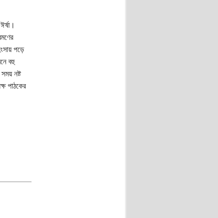
ঈর্ষা।
রমণের
সায় পড়ে
ে বহু
ময় নষ্ট
ক্ষ পাঠকের