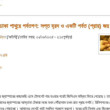
..
কা পাথুরে পর্বতগণ: সপ্ত হ্রদ ও একটি পর্বত (প্রায়) জয়
িক্তা
[অতিথি] (তারিখ: শুক্র, ২২/০৮/২০১৪ - ২:১৫পূর্বাহ্ন)
ান রকি
ত
ে জ্যাস্পারের কাছাকছি এসে টোলগেট পার হওয়ার পরেই জিপিএস সম্বিত ফিরে পেয়েছে। তা
দের জ্যাস্পারের আস্তানা টেকারা লজে যখন পৌঁছালাম তখন রাত প্রায় দশটা। রিসিপশনের 
ত্র গোছাচ্ছে। আমাদের দেখেই খুবই স্বস্তি প্রকাশ করলো। ঘরের চাবি নিলাম এবং জিজ্ঞ