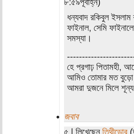
৮:৫৯পূর্বাহ্ন)
ধন্যবাদ রকিবুল ইসলাম
ফাইনাল, সেমি ফাইনা
সমস্যা।
----------------------
হে প্রগাঢ় পিতামহী, 
আমিও তোমার মত বুড়ো 
আমরা দুজনে মিলে শূন্য 
জবাব
৫ | লিখেছেন
তিথীডোর
(ত