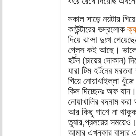
করে রেখে দিয়েছি এখ
সকাল সাড়ে নয়টায় গিয
কাউন্টারের ভদ্রলোক
ক্য
দিয়ে ঝাপ্সা দুঃখ পেয
প্লেস কই আছে। ভালো ম
হর্টন (চায়ের দোকান) দি
যারা টিম হর্টনের মরতবা
গিয়ে নোয়াখাইল্লা খুঁ
কিল দিচ্ছেনঃ অফ যান।
নোয়াখালির বদনাম করা
আর কিছু পাশে না থাকুক
তুষার,প্রলয়ের সময়েও
আমার এখনকার বাসার এক