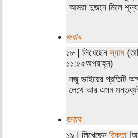
আমরা দুজনে মিলে শূন্য 
জবাব
১৮ | লিখেছেন
স্যাম
(তা
১১:৫৫অপরাহ্ন)
নজু ভাইয়ের প্রতিটি অ
লেখে আর এমন মন্তব্যই 
জবাব
১৯ | লিখেছেন
রিক্তা
[অত