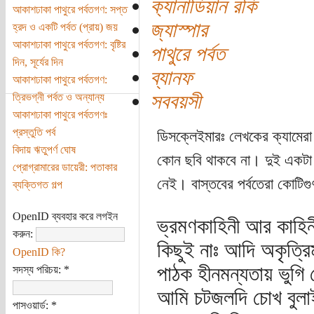
ক‌্যানাডিয়ান রকি
আকাশঢাকা পাথুরে পর্বতগণ: সপ্ত
জ্যাস্পার
হ্রদ ও একটি পর্বত (প্রায়) জয়
আকাশঢাকা পাথুরে পর্বতগণ: বৃষ্টির
পাথুরে পর্বত
দিন, সূর্যের দিন
ব্যানফ
আকাশঢাকা পাথুরে পর্বতগণ:
সববয়সী
ত্রিভগ্নী পর্বত ও অন্যান্য
আকাশঢাকা পাথুরে পর্বতগণঃ
প্রস্তুতি পর্ব
ডিসক্লেইমারঃ লেখকের ক্যামেরা
বিদায় ঋতুপর্ণ ঘোষ
কোন ছবি থাকবে না। দুই একটা ছ
প্রোগ্রামারের ডায়েরী: পতাকার
নেই। বাস্তবের পর্বতেরা কোটিগুণ
ব্যক্তিগত গল্প
OpenID ব্যবহার করে লগইন
ভ্রমণকাহিনী আর কাহি
করুন:
কিছুই নাঃ আদি অকৃত্র
OpenID কি?
পাঠক হীনমন্যতায় ভুগ
সদস্য পরিচয়:
*
আমি চটজলদি চোখ বুলা
পাসওয়ার্ড:
*