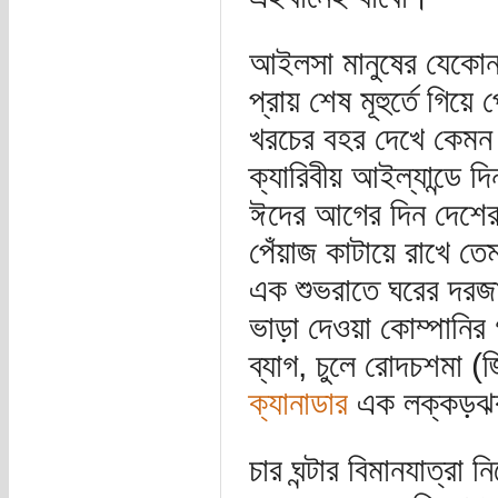
আইলসা মানুষের যেকোন স
প্রায় শেষ মূহুর্তে গি
খরচের বহর দেখে কেমন 
ক্যারিবীয় আইল্যান্ডে
ঈদের আগের দিন দেশের বা
পেঁয়াজ কাটায়ে রাখে 
এক শুভরাতে ঘরের দরজা 
ভাড়া দেওয়া কোম্পানির 
ব্যাগ, চুলে রোদচশমা (জ
ক্যানাডার
এক লক্কড়ঝক
চার ঘন্টার বিমানযাত্রা 