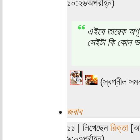
১০:২৬অপরাহ্ন)
এইযে তারেক অণূর
সেইটা কি কোন ভ
(স্বপ্নীল সম
জবাব
১১ | লিখেছেন
রিক্তা
[অত
৯:০৭পূর্বাহ্ন)