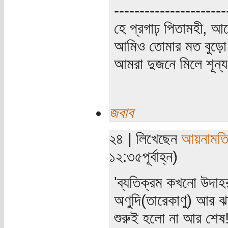
----------------------
হে প্রগাঢ় পিতামহী, 
আমিও তোমার মত বুড়ো 
আমরা দুজনে মিলে শূন্য 
জবাব
২৪ | লিখেছেন
আয়নামত
১২:৩৫পূর্বাহ্ন)
'ব্যতিক্রম কখনো উদাহ
অণুদি(তারেকাণু) আর ঝা
শুরুই হলো না আর শেষ