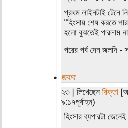
প্রথম লাইনটাই টেনে ন
"হিংসায় শেষ করতে পা
হলো বুঝতেই পারলাম না
পরের পর্ব দেন জলদি - 
জবাব
২৩ | লিখেছেন
রিক্তা
[অত
৯:১৭পূর্বাহ্ন)
হিংসার ব্যপারটা জেনে