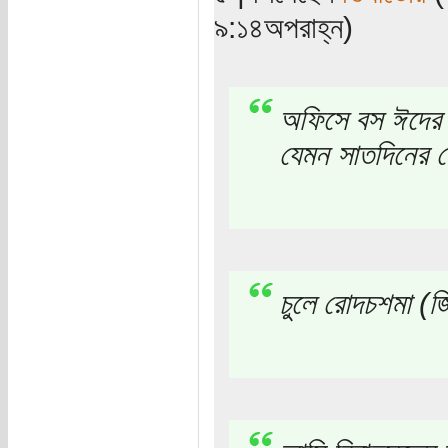
৯:১৪অপরাহ্ন)
অফিসে বস ঈদের আগ
যেমন সাতদিনের পেঁ
চুলে রোদচশমা (জ্