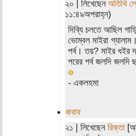
২০ | লিখেছেন
অতিথি ল
১১:৪৯অপরাহ্ন)
দিব্যি চলতে আছিল গাড়ি
ভোম্বল মাইরা গ্যালাম।
পর্ব। তয়? মাইর ধইর দ
পরের পর্ব জলদি জলদি 
- একলহমা
জবাব
২১ | লিখেছেন
রিক্তা
[অত