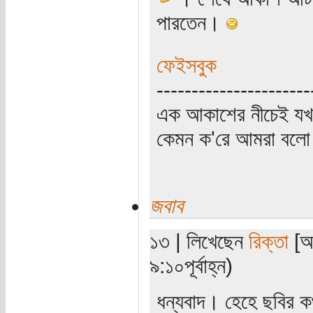
পারতেন।
ফেইসবুক
----------------------
এক আকাশের নীচেই যখ
কেমন ক'রে আমরা বলো হ
জবাব
১৩ | লিখেছেন
রিক্তা
[অত
৯:১০পূর্বাহ্ন)
ধন্যবাদ। হেহে ছবির ক