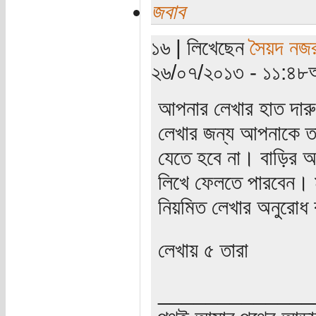
জবাব
১৬ | লিখেছেন
সৈয়দ নজর
২৬/০৭/২০১৩ - ১১:৪৮অ
আপনার লেখার হাত দার
লেখার জন্য আপনাকে তা
যেতে হবে না। বাড়ির আ
লিখে ফেলতে পারবেন।
নিয়মিত লেখার অনুরো
লেখায় ৫ তারা
_____________