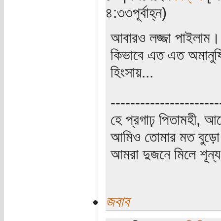
৪:৩৩পূর্বাহ্ন)
আবারও লজ্জা পাইলাম।
কিভাবে এত এত অমানুষিক
হিংসায়...
----------------------
হে প্রগাঢ় পিতামহী, 
আমিও তোমার মত বুড়ো 
আমরা দুজনে মিলে শূন্য 
জবাব