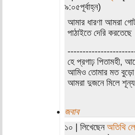
৯:০৫পূর্বাহ্ন)
আমার ধারণা আমরা গোটা
পাঠাইতে দেরি করতেছে।
----------------------
হে প্রগাঢ় পিতামহী, 
আমিও তোমার মত বুড়ো 
আমরা দুজনে মিলে শূন্য 
জবাব
১০ | লিখেছেন
অতিথি ল