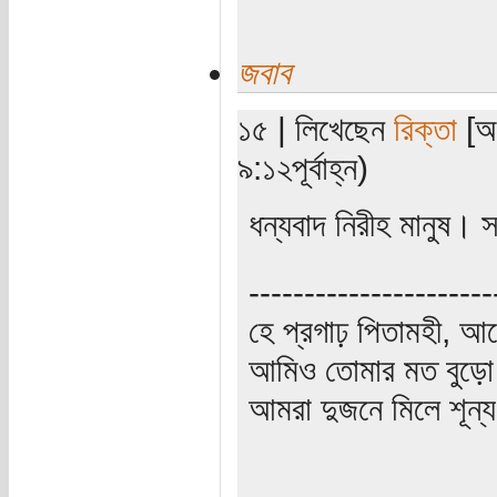
জবাব
১৫ | লিখেছেন
রিক্তা
[অত
৯:১২পূর্বাহ্ন)
ধন্যবাদ নিরীহ মানুষ।
----------------------
হে প্রগাঢ় পিতামহী, 
আমিও তোমার মত বুড়ো 
আমরা দুজনে মিলে শূন্য 