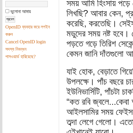
সময় আমি হিংসায় পড়
লিখছি? আবার কেন, প্র
ভুলোনা আমায়
করেছি, করতেছি। সেইস
OpenID ব্যবহার করে লগইন
মডুদের সময় নষ্ট হবে
করুন
পড়তে গড়ে তিরিশ সেকে
Cancel OpenID login
সদস্য নিবন্ধন
কেমন জানি দাঁতগুলো আ
পাসওয়ার্ড হারিয়েছে?
যাই হোক, বেড়াতে গিয়
উপলক্ষে। পাঁচ বছরে চা
ইউনিভার্সিটি, পাঁচটা 
“কত রবি জ্বলে...কেব
আইলসামির সময় ফেইসবুক
তব্দা লেগে গেলো। এত
এইখানেই যাবো।