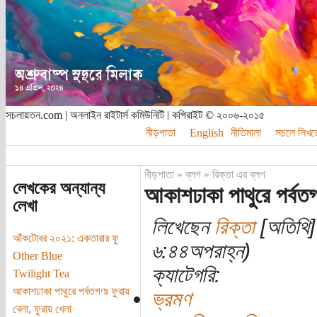
সচলায়তন.com | অনলাইন রাইটার্স কমিউনিটি | কপিরাইট © ২০০৬-২০১৫
নীড়পাতা
English
নীতিমালা
সচলে লিখত
নীড়পাতা
»
ব্লগ
»
রিক্তা এর ব্লগ
লেখকের অন্যান্য
আকাশঢাকা পাথুরে পর্বতগণ
লেখা
লিখেছেন
রিক্তা
[অতিথি] 
আঁকটোবর ২০২১: একতারার ফু
৬:৪৪অপরাহ্ন)
Other Blue
ক্যাটেগরি:
Twilight Tea
আকাশঢাকা পাথুরে পর্বতগণঃ ফুরায়
ভ্রমণ
বেলা, ফুরায় খেলা