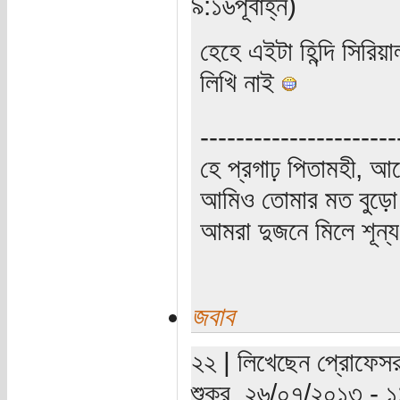
৯:১৬পূর্বাহ্ন)
হেহে এইটা হিন্দি সিরি
লিখি নাই
----------------------
হে প্রগাঢ় পিতামহী, 
আমিও তোমার মত বুড়ো 
আমরা দুজনে মিলে শূন্য 
জবাব
২২ | লিখেছেন প্রোফেসর
শুক্র, ২৬/০৭/২০১৩ - 