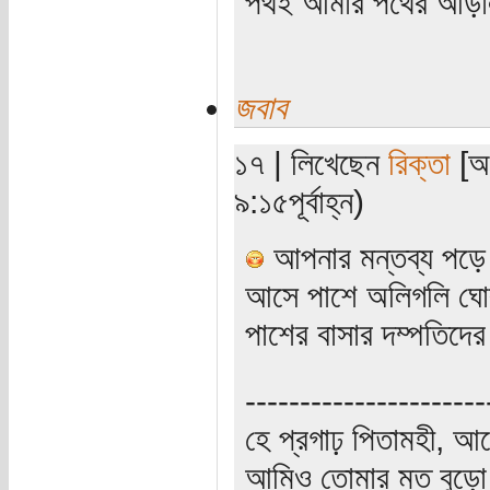
পথই আমার পথের আড়
জবাব
১৭ | লিখেছেন
রিক্তা
[অত
৯:১৫পূর্বাহ্ন)
আপনার মন্তব্য পড়ে 
আসে পাশে অলিগলি ঘোর
পাশের বাসার দম্পতিদে
----------------------
হে প্রগাঢ় পিতামহী, 
আমিও তোমার মত বুড়ো 