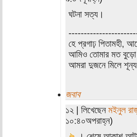
ঘটনা সত্য।
----------------------
হে প্রগাঢ় পিতামহী, 
আমিও তোমার মত বুড়ো 
আমরা দুজনে মিলে শূন্য 
জবাব
১২ | লিখেছেন
মইনুল রাজ
১০:৪০অপরাহ্ন)
। শেষে আকাশ আটকে 