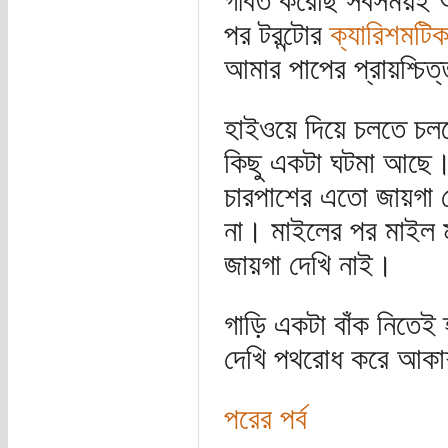
গীবত করেছি সবসময়ই
পর টরন্টোর
ক্যারিশমটি
আমার পাপের প্রায়শ্চি
হাইওয়ে দিয়ে চলতে চল
কিছু একটা ঘটমা আছে। 
চারপাশের এতো জায়গা দ
না। মাইলের পর মাইল 
জায়গা দেখি নাই।
গাড়ি একটা বাঁক নিতেই
দেখি পথরোধ করে আকাশ
পরের পর্ব