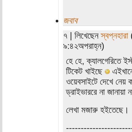
জবাব
৭ | লিখেছেন
স্বপ্নহারা
(
৯:৪২অপরাহ্ন)
হে হে, ক্যালগেরিতে ই
টিকেট খাইছে
এইখানে 
ওয়েবসাইটে দেখে নেয় ক
ড্রাইভাররে না জানায়া ন
লেখা মজারু হইতেছে।
----------------------