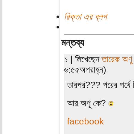
রিক্তা এর ব্লগ
মন্তব্য
১ | লিখেছেন
তারেক অণু
৬:৫৫অপরাহ্ন)
তারপর??? পরের পর্বে 
আর অণূ কে?
facebook