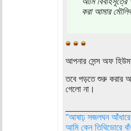
আমি বিবাহসূত্রে 
করা আমার মৌলিক
আপনার সেন্স অফ হিউম
তবে পড়তে শুরু করার আ
গেলো না।
_____________
"আষাঢ় সজলঘন আঁধারে, 
আমি কেন তিথিডোরে বাঁ