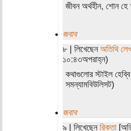
জীবন অর্থহীন, শোন হে অ
জবাব
৮ | লিখেছেন
অতিথি লে
১০:৪৩অপরাহ্ন)
কথাগুলোর স্টাইল হেব্বি
সমন্যামবিউলিসট)
জবাব
৯ | লিখেছেন
রিক্তা
[অতি