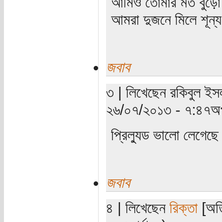
আমিও তোমার মত বুড়ো 
আমরা দুজনে মিলে শূন্য 
জবাব
৩ | লিখেছেন রকিবুল ইসল
২৬/০৭/২০১৩ - ৭:৪৭অপ
প্রিল্যুড ভালো লেগেছে।
জবাব
৪ | লিখেছেন
রিক্তা
[অতি