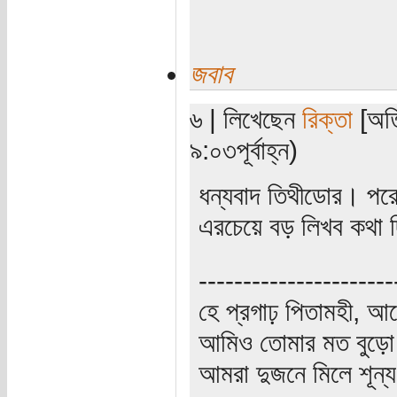
জবাব
৬ | লিখেছেন
রিক্তা
[অতি
৯:০৩পূর্বাহ্ন)
ধন্যবাদ তিথীডোর। পরে
এরচেয়ে বড় লিখব কথা দ
----------------------
হে প্রগাঢ় পিতামহী, 
আমিও তোমার মত বুড়ো 
আমরা দুজনে মিলে শূন্য 