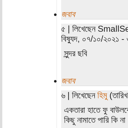
জবাব
৫ | লিখেছেন SmallSe
বিষ্যুদ, ০৭/১০/২০২১ -
সুন্দর ছবি
জবাব
৬ | লিখেছেন
হিমু
(তারিখ
একতারা হাতে ফু বাউল
কিছু নামাতে পারি কি ন