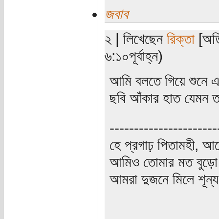
জবাব
২ | লিখেছেন
রিক্তা
[অতি
৬:১০পূর্বাহ্ন)
আমি বলতে গিয়ে শুনে 
ছবি আঁকার হাত যেমন ত
----------------------
হে প্রগাঢ় পিতামহী, 
আমিও তোমার মত বুড়ো 
আমরা দুজনে মিলে শূন্য 