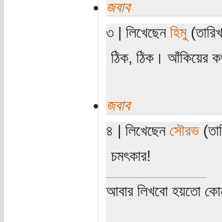
জবাব
৩ | লিখেছেন
হিমু
(তারিখ:
ঠিক, ঠিক। আঁকিয়ের কথ
জবাব
৪ | লিখেছেন
সৌরভ
(তার
চমৎকার!
আবার লিখবো হয়তো কো