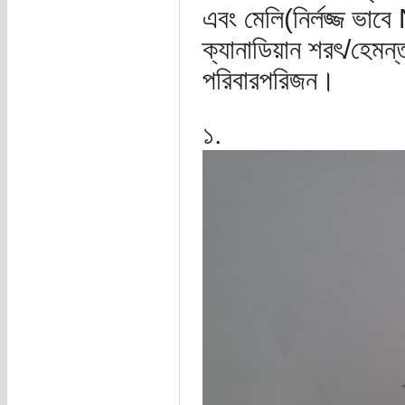
এবং মেলি(নির্লজ্জ ভা
ক্যানাডিয়ান শরৎ/হেমন
পরিবারপরিজন।
১.