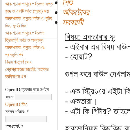
শিশু
আকাশঢাকা পাথুরে পর্বতগণ: সপ্ত
আঁকটোবর
হ্রদ ও একটি পর্বত (প্রায়) জয়
আকাশঢাকা পাথুরে পর্বতগণ: বৃষ্টির
সববয়সী
দিন, সূর্যের দিন
আকাশঢাকা পাথুরে পর্বতগণ:
বিষয়: একতারার ফু
ত্রিভগ্নী পর্বত ও অন্যান্য
- এইবার এর বিষয় বাউ
আকাশঢাকা পাথুরে পর্বতগণঃ
- হোয়াট?
প্রস্তুতি পর্ব
বিদায় ঋতুপর্ণ ঘোষ
প্রোগ্রামারের ডায়েরী: পতাকার
গুগল করে বাউল দেখলা
ব্যক্তিগত গল্প
- এক স্ট্রিংএর এইটা ক
OpenID ব্যবহার করে লগইন
করুন:
- একতারা।
OpenID কি?
- এটা কি গিটার? তাহলে
সদস্য পরিচয়:
*
হারমোনিয়াম কিছুকিছু 
পাসওয়ার্ড:
*