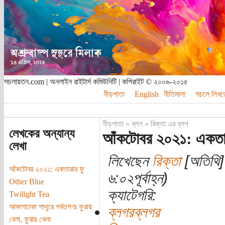
সচলায়তন.com | অনলাইন রাইটার্স কমিউনিটি | কপিরাইট © ২০০৬-২০১৫
নীড়পাতা
English
নীতিমালা
সচলে লিখত
নীড়পাতা
»
ব্লগ
»
রিক্তা এর ব্লগ
লেখকের অন্যান্য
আঁকটোবর ২০২১: একতার
লেখা
লিখেছেন
রিক্তা
[অতিথি] 
আঁকটোবর ২০২১: একতারার ফু
৬:০২পূর্বাহ্ন)
Other Blue
ক্যাটেগরি:
Twilight Tea
আকাশঢাকা পাথুরে পর্বতগণঃ ফুরায়
ব্লগরব্লগর
বেলা, ফুরায় খেলা