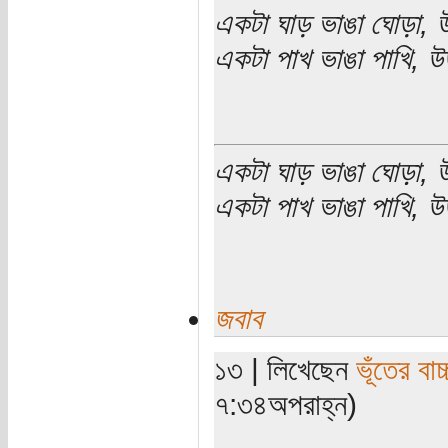
একটা ঘাড় ভাঙা ঘোড়া, উ
একটা পাখ ভাঙা পাখি, উ
একটা ঘাড় ভাঙা ঘোড়া, উ
একটা পাখ ভাঙা পাখি, উড
জবাব
১৩ | লিখেছেন
ভূঁতের বাচ্
৭:৩৪অপরাহ্ন)