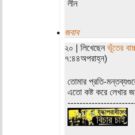
লীন
জবাব
২০ | লিখেছেন
ভূঁতের বাচ্
৭:৪৪অপরাহ্ন)
তোমার প্রতি-মন্তব্য
এতো কষ্ট করে লেখার জ
----------------------