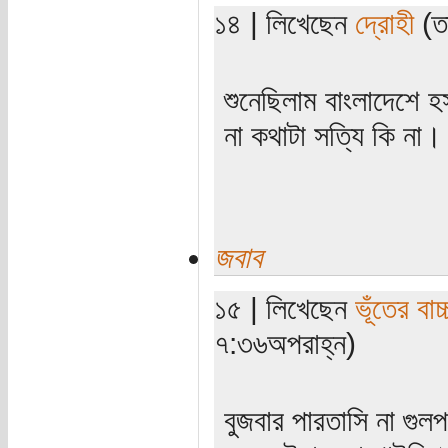
১৪ | লিখেছেন
দ্রোহী
(তা
শুনেছিলাম বাংলাদেশে হ
না কথাটা সত্যি কি না।
জবাব
১৫ | লিখেছেন
ভূঁতের বাচ্
৭:৩৬অপরাহ্ন)
বুজবার পারতাসি না গুলপট