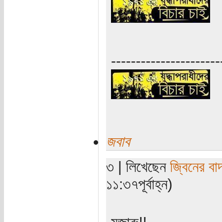
----------------------
জবাব
৩ | লিখেছেন
জ্বিনের বা
১১:৩৭পূর্বাহ্ন)
মজারু!!