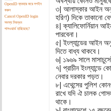
অবস্থায় কোনও মানুষক
OpenID ব্যবহার করে লগইন
৩| আলাস্কার আইন অন
করুন
হরিণ) দিকে তাকানো 
Cancel OpenID login
সদস্য নিবন্ধন
৪| ক্যালিফোর্নিয়ান আ
পাসওয়ার্ড হারিয়েছে?
পারবেনা।
৫| ইংল্যান্ডের আইন অন
দিতে বাধ্য থাকবে।
৬| ১৯৬৯ সালে মাসাচুস
৭| প্রাচীন ইংল্যান্ডে 
নেবার দরকার পড়ত।
৮| এথেন্সের পুলিশ কোন
রাখে যদি ঐ চালক গোসল
থাকে।
৯| বাংলাদেশে ১৫ বছর