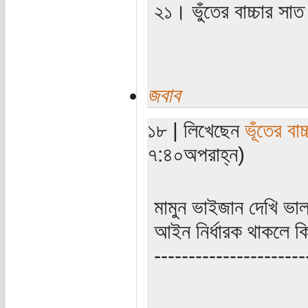
২১। ভুঁতের বাচ্চার সা
জবাব
১৮ | লিখেছেন
ভূঁতের বাচ্
৭:৪০অপরাহ্ন)
মামুন ভাইজান দেখি ভা
আইন নির্ধারক থাকলে 
----------------------