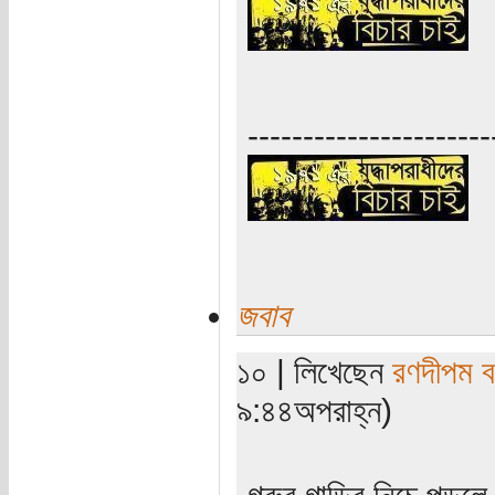
----------------------
জবাব
১০ | লিখেছেন
রণদীপম ব
৯:৪৪অপরাহ্ন)
গরুর গাড়ির নিচে পড়লে