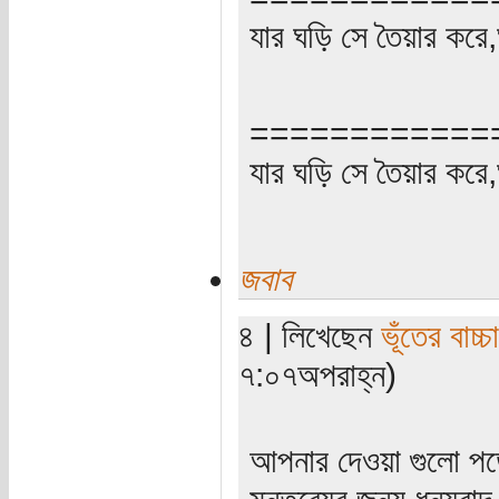
যার ঘড়ি সে তৈয়ার করে
============
যার ঘড়ি সে তৈয়ার করে
জবাব
৪ | লিখেছেন
ভূঁতের বাচ্চা
৭:০৭অপরাহ্ন)
আপনার দেওয়া গুলো পড়
মন্তব্যের জন্য ধন্যবা