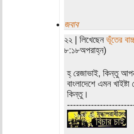
জবাব
২২ | লিখেছেন
ভূঁতের বাচ্
৮:১৮অপরাহ্ন)
হ্‌ রেজাভাই, কিন্তু আ
বাংলাদেশে এমন খাইষ্
কিন্তু।
----------------------