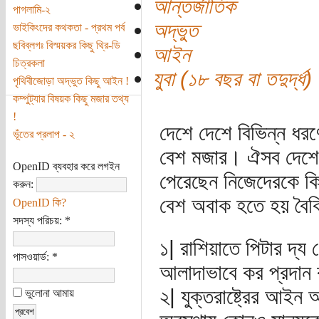
আন্তর্জাতিক
পাগলামি-২
অদ্ভুত
ভাইকিংদের কথকতা - প্রথম পর্ব
ছবিব্লগঃ বিস্ময়কর কিছু থ্রি-ডি
আইন
চিত্রকলা
যুবা (১৮ বছর বা তদুর্দ্ধ)
পৃথিবীজোড়া অদ্ভুত কিছু আইন !
কম্পুট্যার বিষয়ক কিছু মজার তথ্য
!
দেশে দেশে বিভিন্ন ধর
ভূঁতের প্রলাপ - ২
বেশ মজার। ঐসব দেশের
OpenID ব্যবহার করে লগইন
পেরেছেন নিজেদেরকে কিন
করুন:
বেশ অবাক হতে হয় বৈ
OpenID কি?
সদস্য পরিচয়:
*
১| রাশিয়াতে পিটার দ্য
পাসওয়ার্ড:
*
আলাদাভাবে কর প্রদান
২| যুক্তরাষ্ট্রের আইন 
ভুলোনা আমায়