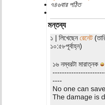
৭৪৬বার পঠিত
মন্তব্য
১ | লিখেছেন
রেনেট
(তার
১০:৫৮পূর্বাহ্ন)
১৬ নম্বরটা মারাত্নক
----------------------
----
No one can sav
The damage is 