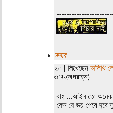
----------------------
জবাব
২৩ | লিখেছেন
অতিথি ল
৩:৪২অপরাহ্ন)
বাহ্ ...আইন তো অনেক 
কেন যে ভয় পেয়ে দূরে দূ