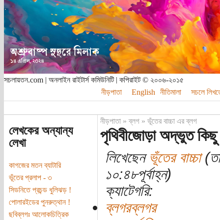
সচলায়তন.com | অনলাইন রাইটার্স কমিউনিটি | কপিরাইট © ২০০৬-২০১৫
নীড়পাতা
English
নীতিমালা
সচলে লিখত
নীড়পাতা
»
ব্লগ
»
ভূঁতের বাচ্চা এর ব্লগ
লেখকের অন্যান্য
পৃথিবীজোড়া অদ্ভুত কিছ
লেখা
লিখেছেন
ভূঁতের বাচ্চা
(তা
কাগজের মতন ব্যাটারি
১০:৪৮পূর্বাহ্ন)
ভূঁতের প্রলাপ - ৩
ক্যাটেগরি:
সিডনিতে প্রচন্ড ধুলিঝড় !
পোলারইডের পুনরুত্থান !
ব্লগরব্লগর
ছবিব্লগঃ আলোকচিত্রিক