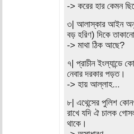
-> করের হার কেমন ছ
৩| আলাস্কার আইন অন
বড় হরিণ) দিকে তাকা
-> মাথা ঠিক আছে?
৭| প্রাচীন ইংল্যান্ডে 
নেবার দরকার পড়ত।
-> হায় আল্লাহ...
৮| এথেন্সের পুলিশ কোন
রাখে যদি ঐ চালক গোসল
থাকে।
-> অসাধারণ