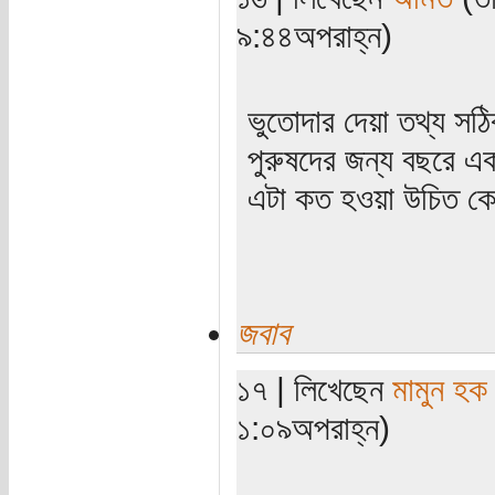
৯:৪৪অপরাহ্ন)
ভুতোদার দেয়া তথ্য সঠ
পুরুষদের জন্য বছরে একট
এটা কত হওয়া উচিত কে
জবাব
১৭ | লিখেছেন
মামুন হক
১:০৯অপরাহ্ন)