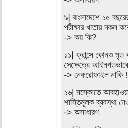
৯| বাংলাদেশে ১৫ বছর
পরীক্ষার খাতায় নকল ক
-> কয় কি?
১১| ফ্রান্সে কোনও মৃত 
সেক্ষেত্রে আইনগতভাবে
-> নেকরোফাইল নাকি !
১৬| মস্কোতে আবহাওয়াবি
শাস্তিমূলক ব্যবস্থা 
-> অসাধারণ