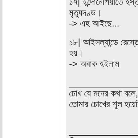
১৭| ইন্দোনেশিয়াতে হস্
মৃত্যুদণ্ড।
-> এহ আইছে...
১৮| আইসল্যান্ডে রেস্
হয়।
-> অবাক হইলাম
_____________
চোখ যে মনের কথা বলে,
তোমার চোখের শূল হয়েছ
_____________