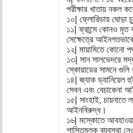
পরীক্ষার খাতায় নকল ক
১০| ফ্লোরিডায় ঘোড়া চুর
১১| ফ্রান্সে কোনও মৃত 
সেক্ষেত্রে আইনগতভাবে
১২| মায়ামিতে কোনো প
১৩| সান সালভেদরে মদ্য
স্কোয়াডের সামনে গুলি 
১৪| জ্যাক ড্যানিয়েল হ
সেবন এবং বেচাকেনা আ
১৫| সাংহাই, চায়নাতে ল
আইনবিরুদ্ধ।
১৬| মস্কোতে আবহাওয়াবি
শাস্তিমূলক ব্যবস্থা 