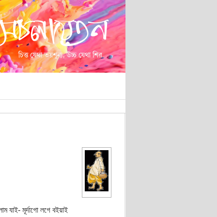
ম যাই- মূর্দাগো লগে বইয়াই