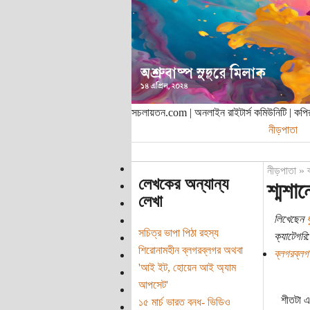
সচলায়তন.com | অনলাইন রাইটার্স কমিউনিটি | ক
নীড়পাতা
নীড়পাতা
»
লেখকের অন্যান্য
শ্মশান
লেখা
লিখেছেন
ধ
সচিত্র ভাপা পিঠা রহস্য
ক্যাটেগরি:
শিরোনামহীন ব্লগরব্লগর অথবা
ব্লগরব্লগ
'আই ইট, হোয়েন আই অ্যাম
আপসেট'
শীতটা এ
১৫ মার্চ ভারত বনধ- ভিডিও