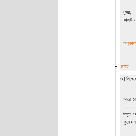
ধুসর,
কাজটা ভ
অন্ধকা
জবাব
৩ | লিখে
আরো বে
--------
মানুষ এ
ফুরোয়নি