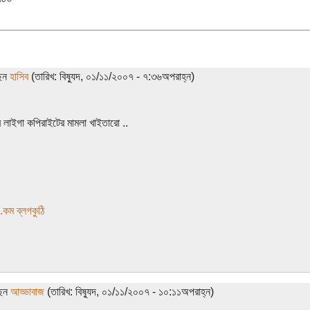
ছেন
হাসিব
(তারিখ: বিষ্যুদ, ০১/১১/২০০৭ - ৭:৩৬অপরাহ্ন)
 লাইগা কপিরাইটের মামলা খাইতারো ..
.কম ব্লগকুঠি
ছেন
আড্ডাবাজ
(তারিখ: বিষ্যুদ, ০১/১১/২০০৭ - ১০:১১অপরাহ্ন)