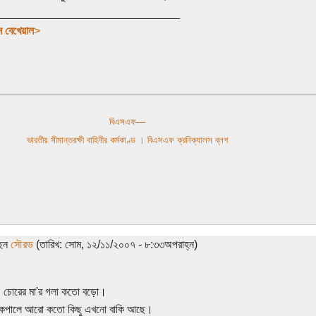
_____________________________
 বেখেয়াল
>
বিএসএফ—
ভারতীয় সীমান্তরক্ষী বাহিনীর কর্মকাণ্ড । বিএসএফ ক্রনিক্যালস ব্লগ
ছেন
সৌরভ
(তারিখ: সোম, ১২/১১/২০০৭ - ৮:৩৩অপরাহ্ন)
, চোরের মা'র গলা কতো বড়ো।
পালে আরো কতো কিছু এখনো বাকি আছে।