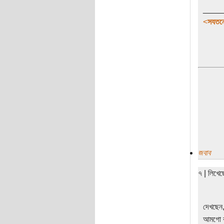
____
<
সযতনে
জবাব
৭ | লিখে
দেখছেন
আমগো ক