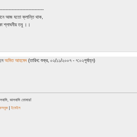
-----------------------------
নে আজ যতো ক্লান্তি থাক,
কা শ্লাঘনীয় তবু ।।
ছেন
অমিত আহমেদ
(তারিখ: শুক্র, ০২/১১/২০০৭ - ৭:০২পূর্বাহ্ন)
ালবাসি, ভালবাসি তোমায়!
েসবুক
|
ইমেইল