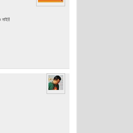
 নাই!!