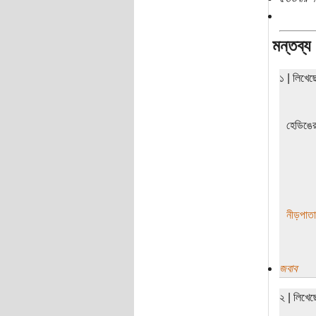
মন্তব্য
১ | লিখে
হেডিঙের
নীড়পাতা
জবাব
২ | লিখে