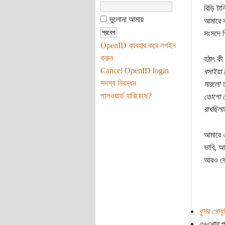
বিড়ি টা
ভুলোনা আমায়
আমারে ক
সংসদে গ
OpenID ব্যবহার করে লগইন
করুন
হঠাৎ ক
Cancel OpenID login
বসাইয়া
সদস্য নিবন্ধন
মারলো ত
পাসওয়ার্ড হারিয়েছে?
তোগো চো
রাখছিলাম
আমারে এ
ভাবি, আ
আরও বেশ
ধুসর গোধূ
৫৬৩বার প