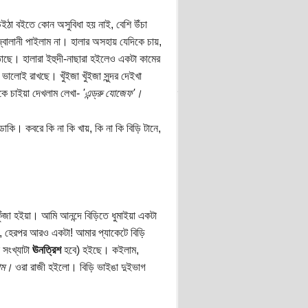
 উইঠা বইতে কোন অসুবিধা হয় নাই, বেশি উঁচা
্বালানী পাইলাম না। হালার অসহায় যেদিকে চায়,
তাছে। হালারা ইহুদী-নাছারা হইলেও একটা কামের
ালোই রাখছে। খুঁইজা খুঁইজা সুন্দর দেইখা
িকে চাইয়া দেখলাম লেখা-
'এন্ড্রু যোজেফ'।
ি। কবরে কি না কি খায়, কি না কি বিড়ি টানে,
জা হইয়া। আমি আনন্দে বিড়িতে ধুমাইয়া একটা
, হেরপর আরও একটা! আমার প্যাকেটে বিড়ি
 সংখ্যাটা
ঊনত্রিশ
হবে) হইছে। কইলাম,
াম।
ওরা রাজী হইলো। বিড়ি ভাইঙা দুইভাগ