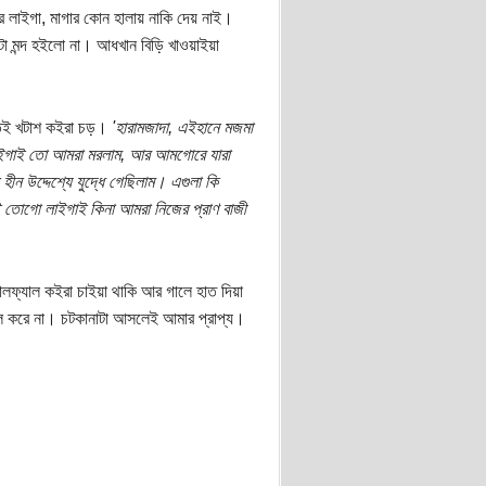
র লাইগা, মাগার কোন হালায় নাকি দেয় নাই।
 মন্দ হইলো না। আধখান বিড়ি খাওয়াইয়া
তেই খটাশ কইরা চড়।
'হারামজাদা, এইহানে মজমা
াইগাই তো আমরা মরলাম, আর আমগোরে যারা
ীন উদ্দেশ্যে যুদ্ধে গেছিলাম। এগুলা কি
তোগো লাইগাই কিনা আমরা নিজের প্রাণ বাজী
ালফ্যাল কইরা চাইয়া থাকি আর গালে হাত দিয়া
ুল করে না। চটকানাটা আসলেই আমার প্রাপ্য।