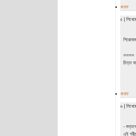
জবাব
৫ | লিখে
শিরোনাম
====
চিত্ত থা
জবাব
৬ | লিখে
- মন্তব
এই গরী