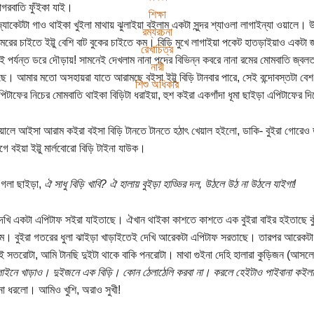
গরবাতি ফুঁইকা যাই।
শিক্ষা
 জ্যাকেটটা গাও থাইকা খুইলা মাথায় ঝুলাইয়া বইলাম একটা সুন্দর শ্যাওলা লাগাইন্যা ওয়ালে।
রম্যরচনা
রের চাইতে ইট্টু বেশি বাট বুকের চাইতে কম। বিড়ি মুখে লাগাইয়া পকেট হাতড়াইয়াও একটা জ
রেখাচিত্র
ই পর্যন্ত ডরে দৌড়ায়! সামনেই দেখলাম নানা পদের বিভিন্ন কবরে নানা রমের মোমবাতি জ্বল
নারী
ে। আমার মতো অসহায়রা যাতে আরামছে বইসা ইট্টু বিড়ি টানবার পারে, সেই বন্দোবস্তটা বেশ ভ
শিশু অধিকার
িটাফের নিচের মোমবাতি থাইকা বিড়িটা ধরাইয়া, হুশ কইরা একগাঁদা ধূমা ছাইড়া এপিটাফের দ
ালে আইসা আরাম কইরা বইসা বিড়ি টানতে টানতে হঠাৎ খেয়াল হইলো, ডাকি- বুইরা গোরেও ডাক
ে বইয়া ইট্টু মার্লবোরো বিড়ি টাইনা যাউক।
 গলা ছাইড়া,
ঐ সাধু বিড়ি খাবি? ঐ হালায় বুইড়া হাড্ডির দল, উঠলে উঠ না উঠলে যাইগা!
খি একটা এপিটাফ সইরা যাইতাছে। ঐখান থাইকা কাশতে কাশতে এক বুইরা বাইর হইতাছে কুঁ
াম। বুইরা গতরের ধুলা ঝাইড়া খাড়াইতেই দেখি আরেকটা এপিটাফ সরতাছে। তারপর আরেকটা
সতরোটা, আমি টানছি দুইটা থাকে বাকি পনরোটা। মাথা গুইনা দেহি হালারা কুড়িজন (আসলে
 লাইনে খাড়াও। দুইজনে এক বিড়ি। কোন ঠেলাঠেলি করবা না। করলে হেইটাও পাইবানা কইল
না ধরলো। আমিও খুশি, অরাও সুখী!