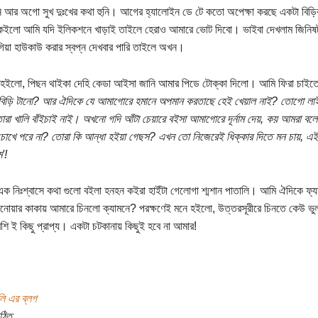
নি আর অগো সুখ দুঃখের কথা হুনি। আগের হ্যালোইন ডে টে কতো অপেক্ষা করছে একটা বিড়ি
ইলো আমি যদি ইলিকশনে খাড়াই তাইলে হেরাও আমারে ভোট দিবো। ভাইবা দেখলাম জিনিষটা
িয়া হাউকাউ করার স্বপ্ন দেখবার পারি তাইলে অখন।
ী হইলো, পিছন থাইকা দেহি কেডা আইসা জানি আমার পিডে টোক্কা দিলো। আমি ফিরা চাই
 বিড়ি টানো? আর ঐদিকে যে আমাগোরে হমানে অপমান করতাছে হেই খেয়াল নাই? তোগো ল
ারা খালি বাঁইচাই নাই। অখনো গদি আঁটা চেয়ারে বইসা আমাগোরে দূর্নাম দেয়, কয় আমরা বলে হ
খে পরে না? তোরা কি আন্ধা হইয়া গেছস? এখন তো নিজেরেই ধিক্কার দিতে মন চায়, এই 
'!
ক নিঃশ্বাসে কথা গুলো বইলা হনহন কইরা হাইঁটা গেলোগা শ্মশান পাতালি। আমি ঐদিকে ফ্য
নোয়ার কাকায় আমারে চিনলো ক্যামনে? পরক্ষণেই মনে হইলো, উত্তরসূরীরে চিনতে কেউ ভ
ি ই কিছু প্রাপ্য। একটা চটকানায় কিছুই হবে না আমার!
লি এর ব্লগ
ঠিত