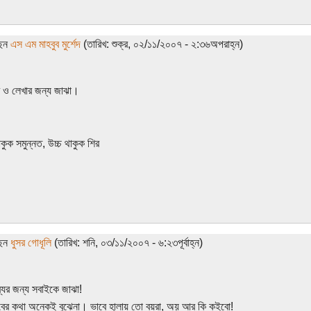
ছেন
এস এম মাহবুব মুর্শেদ
(তারিখ: শুক্র, ০২/১১/২০০৭ - ২:৩৬অপরাহ্ন)
 ও লেখার জন্য জাঝা।
কুক সমুন্নত, উচ্চ থাকুক শির
ছেন
ধুসর গোধূলি
(তারিখ: শনি, ০৩/১১/২০০৭ - ৬:২৩পূর্বাহ্ন)
্যের জন্য সবাইকে জাঝা!
বের কথা অনেকই বুঝেনা। ভাবে হালায় তো বয়রা, অয় আর কি কইবো!