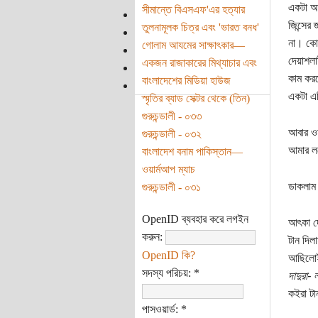
একটা আ
সীমান্তে বিএসএফ'এর হত্যার
জিন্সের
তুলনামূলক চিত্র এবং 'ভারত বনধ'
না। কোম
গোলাম আযমের সাক্ষাৎকার—
দেয়াশলা
একজন রাজাকারের মিথ্যাচার এবং
কাম করছ
বাংলাদেশের মিডিয়া হাউজ
একটা এপ
স্মৃতির ব্যাড সেক্টর থেকে (তিন)
গুরুচন্ডালী - ০৩৩
আবার ওয়
গুরুচন্ডালী - ০৩২
আমার লগ
বাংলাদেশ বনাম পাকিস্তান—
ওয়ার্মআপ ম্যাচ
ডাকলাম
গুরুচন্ডালী - ০৩১
OpenID ব্যবহার করে লগইন
আৎকা দে
করুন:
টান দিল
OpenID কি?
আছিলোই 
সদস্য পরিচয়:
*
দাদুরা-
কইরা টা
পাসওয়ার্ড:
*