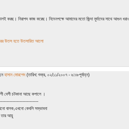
ালই করছ। নিরাপদ কাজ করেছ। নিদেনপক্ষে আমাদের মতো জিন্দা মুর্দাদের সাথে আগুন ধরাও
রের উতস হতে উতসারিত আলো
ছেন
হাসান মোরশেদ
(তারিখ: শুক্র, ০২/১১/২০০৭ - ৬:৩৮পূর্বাহ্ন)
শী বেশী চটকানা আছে কপালে ।
---------------------------
খনো বালক,এখনো কেবলি সম্ভাবনা
 তার আয়ু