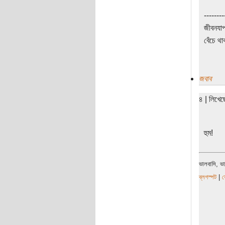
--------
জীবনযাপ
বেঁচে থা
জবাব
৪ | লিখে
হুম!
ভালবাসি, ভ
ব্লগস্পট
|
ফ