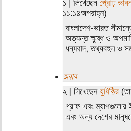
১ | লিখেছেন
প্রৌঢ় ভাবন
১১:১৪অপরাহ্ন)
বাংলাদেশ-ভারত সীমান্
অত্যন্ত ক্ষুব্ধ ও অপম
ধন্যবাদ, তথ্যবহুল ও 
জবাব
২ | লিখেছেন
যুধিষ্ঠির
(তা
গ্রাফ এবং ম্যাপগুলোর 
এবং অন্য দেশের মানুষদ