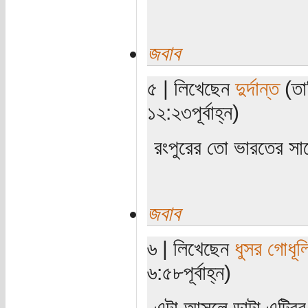
জবাব
৫ | লিখেছেন
দুর্দান্ত
(তা
১২:২৩পূর্বাহ্ন)
রংপুরের তো ভারতের সা
জবাব
৬ | লিখেছেন
ধুসর গোধূল
৬:৫৮পূর্বাহ্ন)
এটা আসলে ডাটা এন্ট্রির