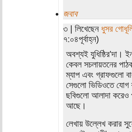
জবাব
৩ | লিখেছেন
ধুসর গোধূল
৭:০৪পূর্বাহ্ন)
অবশ্যই যুধিষ্ঠির'দা। ই
কেবল সচলায়তনের পাঠক
ম্যাপ এবং গ্রাফগুলো 
সেগুলো ভিডিওতে যোগ ক
ছবিগুলো আলাদা করেও প
আছে।
লেখায় উল্লেখ করার সুযো