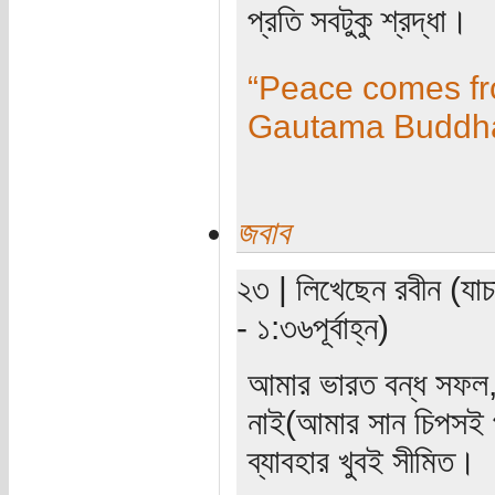
প্রতি সবটুকু শ্রদ্ধা।
“Peace comes fro
Gautama Buddh
জবাব
২৩ | লিখেছেন রবীন (যা
- ১:৩৬পূর্বাহ্ন)
আমার ভারত বন্ধ সফল, 
নাই(আমার সান চিপসই 
ব্যাবহার খুবই সীমিত।