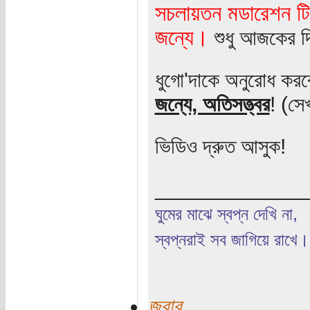
সচলায়তন মডারেশন টি
জন্যে।
শুধু আজকের দ
ধুগো'দাকে অনুরোধ কর
জন্যে, অতিসত্ত্বর
! (সে
ভিডিও দ্রুত আসুক!
_____________
ঘুমের মাঝে স্বপ্ন দেখি না,
স্বপ্নরাই সব জাগিয়ে রাখে।
জবাব