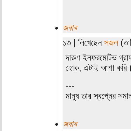
জবাব
১৩ | লিখেছেন
সজল
(তার
দারুণ ইনফরমেটিভ গ্র
হোক, এটাই আশা করি
---
মানুষ তার স্বপ্নের সমা
জবাব