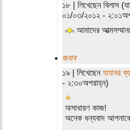
১৮ | লিখেছেন বিলাস (যাচ
০১/০৩/২০১২ - ২:০১অপ
আমাদের আত্মসম্মা
জবাব
১৯ | লিখেছেন
যাযাবর ব্
- ২:৩০অপরাহ্ন)
অসাধারণ কাজ!
অনেক ধন্যবাদ আপনা