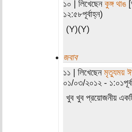
১০ | লিখেছেন
কুঙ্গ থাঙ
[
১২:৫৮পূর্বাহ্ন)
(‌Y)(‌Y)
জবাব
১১ | লিখেছেন
মৃত্যুময় 
০১/০৩/২০১২ - ১:০১পূর্বা
খুব খুব প্রয়োজনীয় একটি