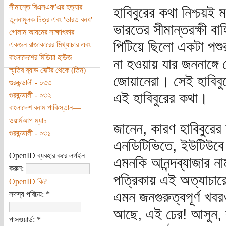
সীমান্তে বিএসএফ'এর হত্যার
হাবিবুরের কথা নিশ্চয়
তুলনামূলক চিত্র এবং 'ভারত বনধ'
ভারতের সীমান্তরক্ষী বাহি
গোলাম আযমের সাক্ষাৎকার—
পিটিয়ে ছিলো একটা পশু
একজন রাজাকারের মিথ্যাচার এবং
বাংলাদেশের মিডিয়া হাউজ
না হওয়ায় যার জননাঙ্গে
স্মৃতির ব্যাড সেক্টর থেকে (তিন)
জোয়ানেরা। সেই হাবিব
গুরুচন্ডালী - ০৩৩
এই হাবিবুরের কথা।
গুরুচন্ডালী - ০৩২
বাংলাদেশ বনাম পাকিস্তান—
ওয়ার্মআপ ম্যাচ
জানেন, কারণ হাবিবুরের
গুরুচন্ডালী - ০৩১
এনডিটিভিতে, ইউটিউবে
OpenID ব্যবহার করে লগইন
এমনকি আনন্দব্যাজার নাম
করুন:
পত্রিকায় এই অত্যাচার
OpenID কি?
এমন জনগুরুত্বপূর্ণ খব
সদস্য পরিচয়:
*
আছে, এই ঢের! আসুন, কর
পাসওয়ার্ড:
*