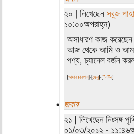
২০ | লিখেছেন
সবুজ পাহা
১০:০০অপরাহ্ন)
অসাধারণ কাজ করেছে
আজ থেকে আমি ও আমার
পণ্য, চ্যানেল বর্জন ক
[
আমার চারপাশ
]-[
ফেবু
]-[
টিনটিন
]
জবাব
২১ | লিখেছেন নিঃসঙ্গ পৃথ
০১/০৩/২০১২ - ১১:৪৬অ