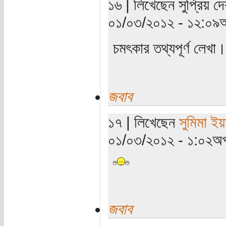
১৬ | লিখেছেন সুপ্রিয় দে
০১/০৩/২০১২ - ১২:০৯অ
চমৎকার তথ্যপূর্ণ লেখা।
জবাব
১৭ | লিখেছেন
সুমিমা ইয়
০১/০৩/২০১২ - ১:০২অপ
জবাব