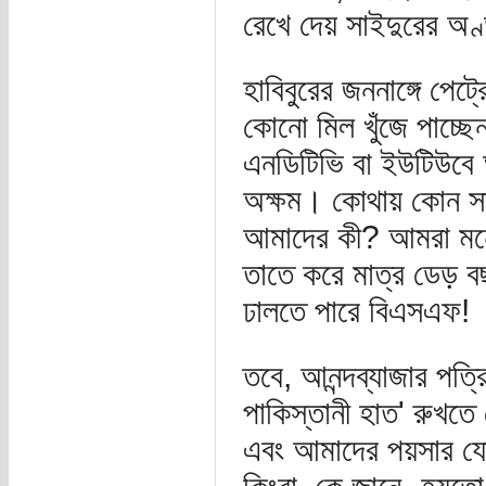
রেখে দেয় সাইদুরের অ
হাবিবুরের জননাঙ্গে পে
কোনো মিল খুঁজে পাচ্ছে
এনডিটিভি বা ইউটিউবে 
অক্ষম। কোথায় কোন স
আমাদের কী? আমরা মনের
তাতে করে মাত্র ডেড় বছ
ঢালতে পারে বিএসএফ!
তবে, আনন্দব্যাজার পত্রি
পাকিস্তানী হাত' রুখতে 
এবং আমাদের পয়সার য