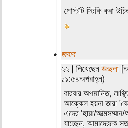
পোস্টটি স্টিকি করা উচ
জবাব
২২ | লিখেছেন
উচ্ছলা
[অত
১১:৫৪অপরাহ্ন)
বারবার অপমানিত, লাঞ্ছ
আক্কেল হয়না তারা 'বেহ
এদের 'হায়া/আত্মসম্মান
যাচ্ছেন, আমাদেরকে সত