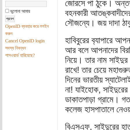
জোরসে পা ঠুকে। অন্তত হা
বহনকারী আতঙ্কবাদীদের 
ভুলোনা আমায়
সৌজন্যে। জয় দাদা ঠাক
OpenID ব্যবহার করে লগইন
করুন
হাবিবুরের ব‌্যাপারে আপ
Cancel OpenID login
আর বলে আপনাদের বিরক
সদস্য নিবন্ধন
পাসওয়ার্ড হারিয়েছে?
নিয়ে। তার নাম সাইদু
রাখে! তার চেয়ে মহাগুর
দিনের ভারতীয় স্যাটেলাই
না! যাইহোক, সাইদুরের গ
ডাকাতপাড়া গ্রামে। গত
কলেজ হাসপাতালে নেওয়
বিএসএফ, সাইদুরের হাত 