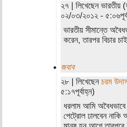
২৭ | লিখেছেন ভারতীয় (য
০২/০৩/২০১২ - ৫:০৬পূর্ব
ভারতীয় সীমান্তে অবৈধ
করেন, তারপর বিচার চা
জবাব
২৮ | লিখেছেন
চরম উদা
৫:১৭পূর্বাহ্ন)
ধরলাম আমি অবৈধভাবে ঢ
পেট্রোল ঢালবেন নাকি
মানুষ হন আগে তারপরে