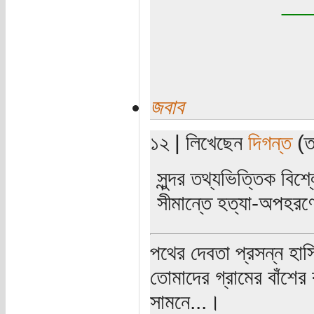
__
জবাব
১২ | লিখেছেন
দিগন্ত
(তা
সুন্দর তথ্যভিত্তিক বিশ
সীমান্তে হত্যা-অপহরণে
পথের দেবতা প্রসন্ন হাস
তোমাদের গ্রামের বাঁশের
সামনে...।