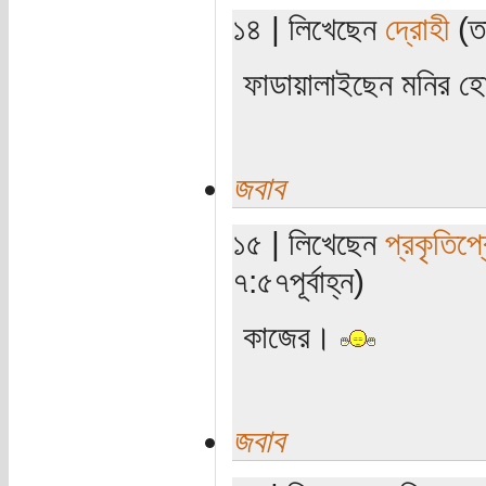
১৪ | লিখেছেন
দ্রোহী
(তা
ফাডায়ালাইছেন মনির হ
জবাব
১৫ | লিখেছেন
প্রকৃতিপ্
৭:৫৭পূর্বাহ্ন)
কাজের।
জবাব