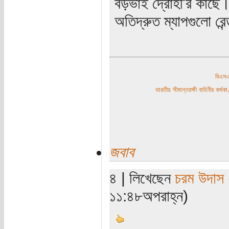
বড়ভাই দ্রোহী'র কাছে।
অতিদ্রুত ম্যাপগুলো রে
বিএ
ভারতীয় সীমান্তরক্ষী বাহিনীর কর্
জবাব
৪ | লিখেছেন
চরম উদাস
১১:৪৮অপরাহ্ন)