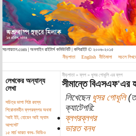
সচলায়তন.com | অনলাইন রাইটার্স কমিউনিটি | কপিরাইট © ২০০৬-২০১৫
নীড়পাতা
English
নীতিমালা
সচলে লিখত
নীড়পাতা
»
ব্লগ
»
ধুসর গোধূলি এর ব্লগ
লেখকের অন্যান্য
সীমান্তে বিএসএফ'এর হত
লেখা
লিখেছেন
ধুসর গোধূলি
(তা
সচিত্র ভাপা পিঠা রহস্য
ক্যাটেগরি:
শিরোনামহীন ব্লগরব্লগর অথবা
ব্লগরব্লগর
'আই ইট, হোয়েন আই অ্যাম
আপসেট'
ভারত বনধ
১৫ মার্চ ভারত বনধ- ভিডিও