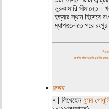
ভুরুঙ্গামারি সীমান্তে
হত্যার স্থান হিসেবে র
ম্যাপগুলোতে পরে রংপু
বিএ
ভারতীয় সীমান্তরক্ষী বাহিনীর কর্
জবাব
৭ | লিখেছেন
ধুসর গোধূল
১০:১৯অপরাহ্ন)