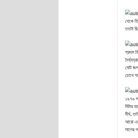
থেকে হি
ততটা ছি
প্রথম হ
দৈর্ঘ্য
মোট জলপ
চোখে প
১৯৭৬ সা
মিটার হ
দীর্ঘ, 
আরো এক
সালের প