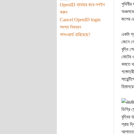
পৃথিবীর
OpenID ব্যবহার করে লগইন
অঞ্চলভে
করুন
জলের এক
Cancel OpenID login
সদস্য নিবন্ধন
একটা প্
পাসওয়ার্ড হারিয়েছে?
জেনে নে
বৃদ্ধি 
মোটের ও
কমতে থা
গঙ্গোত্
সায়েন্ট
হিমালয়ে
ডিগ্রি 
বৃদ্ধির
প্রায় দ
আপাতত ব