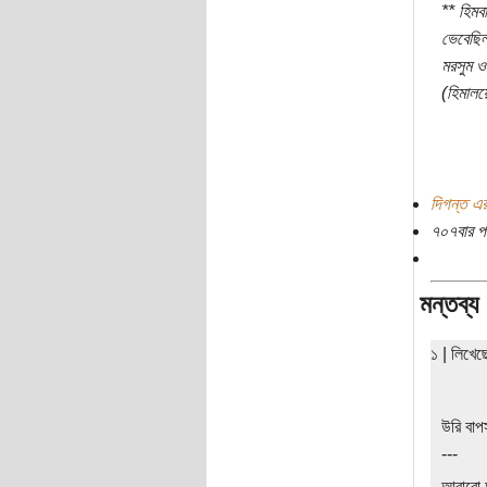
** হিমব
ভেবেছিল
মরসুম ও
(হিমালয়
দিগন্ত এর
৭০৭বার প
মন্তব্য
১ | লিখে
উরি বাপ
---
আবারো 