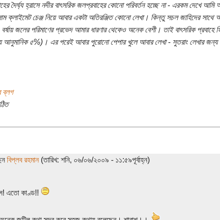
াহের দৈর্ঘ্য হ্রাসে নদীর বাৎসরিক জলপ্রবাহের কোনো পরিবর্তন হচ্ছে না - এরকম দেখে আমি আ
াম ক্লাইমেট চেঞ্জ নিয়ে আবার একটা অতিরঞ্জিত কোনো লেখা। কিন্তু সচল জাহিদের সাথে 
 বর্ষায় জলের পরিমাণের প্রভেদ আমার ধারণার থেকেও অনেক বেশী। তাই বাৎসরিক প্রবাহে 
ে আনুমানিক ৫%)। এর পরেই আবার পুরোনো পেপার খুলে আবার লেখা - সুতরাং লেখার জন্য 
 ব্লগ
ঠিত
ছেন
বিপ্লব রহমান
(তারিখ: শনি, ০৬/০৬/২০০৯ - ১১:৫৯পূর্বাহ্ন)
স! এতো কাণ্ড!!
অনেক জটিল কথা সুন্দর করে সহজ কথায় বলেছেন। শাবাশ।।