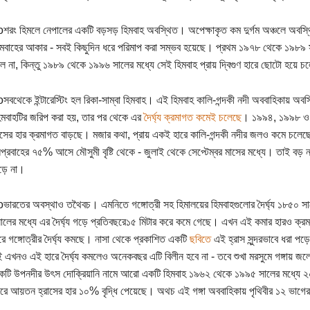
শরং হিমলে নেপালের একটি বড়সড় হিমবাহ অবস্থিত। অপেক্ষাকৃত কম দুর্গম অঞ্চলে অবস্থি
মবাহের আকার - সবই কিছুদিন ধরে পরিমাপ করা সম্ভব হয়েছে। প্রথম ১৯৭৮ থেকে ১৯৮৯ সালে
ল না, কিন্তু ১৯৮৯ থেকে ১৯৯৬ সালের মধ্যে সেই হিমবাহ প্রায় দ্বিগুণ হারে ছোটো হয়ে চ
সবথেকে ইন্টারেস্টিং হল রিকা-সাম্বা হিমবাহ। এই হিমবাহ কালি-গন্দকী নদী অববাহিকায়
িমবাহটির জরিপ করা হয়, তার পর থেকে এর
দৈর্ঘ্য ক্রমাগত কমেই চলেছে
। ১৯৯৪, ১৯৯৮ ও ১
হ্রাসের হার ক্রমাগত বাড়ছে। মজার কথা, প্রায় একই হারে কালি-গন্দকী নদীর জলও কমে চলে
্রবাহের ৭৫% আসে মৌসুমী বৃষ্টি থেকে - জুলাই থেকে সেপ্টেম্বর মাসের মধ্যে। তাই বড় 
ড়ে না।
ভারতের অবস্থাও তথৈবচ। এমনিতে গঙ্গোত্রী সহ হিমালয়ের হিমবাহগুলোর দৈর্ঘ্য ১৮৫
লের মধ্যে এর দৈর্ঘ্য গড়ে প্রতিবছরে১৫ মিটার করে কমে গেছে। এখন এই কমার হারও ক্র
ারে গঙ্গোত্রীর দৈর্ঘ্য কমছে। নাসা থেকে প্রকাশিত একটি
ছবিতে
এই হ্রাস সুন্দরভাবে ধরা পড়ে
তাই এখনও এই হারে দৈর্ঘ্য কমলেও অনেকবছর এটি বিলীন হবে না - তবে শুখা মরসুমে গঙ্গায় জ
টি উপনদীর উৎস দোক্রিয়ানি নামে আরো একটি হিমবাহ ১৯৬২ থেকে ১৯৯৫ সালের মধ্যে
রে আয়তন হ্রাসের হার ১০% বৃদ্ধি পেয়েছে। অথচ এই গঙ্গা অববাহিকায় পৃথিবীর ১২ ভাগ