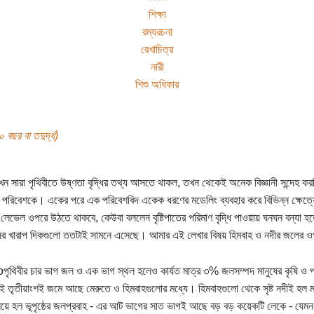
শিক্ষা
রম্যরচনা
রেখাচিত্র
নারী
শিশু অধিকার
বছর বা তদুর্দ্ধ)
খন সারা পৃথিবীতে উষ্ণতা বৃদ্ধির তথ্য আসতে থাকল, তখন থেকেই অনেক বিজ্ঞানী সন্দেহ ক
পরিবেশকে। একের পরে এক পরিবেশবিদ একেক ধরণের মডেলিং ব্যবহার করে বিভিন্ন ক্ষেত্র
র লেভেল ওপরে উঠতে থাকবে, কেউবা বললেন বৃষ্টিপাতের পরিমাণ বৃদ্ধি পাওয়ায় ঘনঘন বন্যা হত
নের খারাপ দিকগুলো ততটাই সামনে এসেছে। আমার এই লেখার বিষয় হিমবাহ ও নদীর জলের ওপ
পৃথিবীর চার ভাগ জল ও এক ভাগ স্থল হলেও কার্যত মাত্র ৩% জলসম্পদ মানুষের কৃষি ও প
ই তৃতীয়াংশই জমে আছে মেরুতে ও হিমবাহগুলোর মধ্যে। হিমবাহগুলো থেকে সৃষ্ট নদীই হল ম
য়ে হল ভূপৃষ্ঠের জলপ্রবাহ - এর আট ভাগের সাত ভাগই আছে বড় বড় কয়েকটি লেকে - যেমন