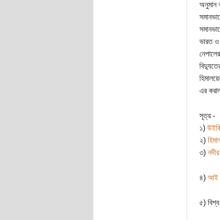
অনুমান 
সমানভাব
সমানভাব
ভারত ও 
নেপালের
বিদ্যুত
হিমালয়ে
এর করাল
সূত্র -
১)
উইকি
২)
হিমা
৩)
নদীর
৪)
আই -
৫) বিশ্ব