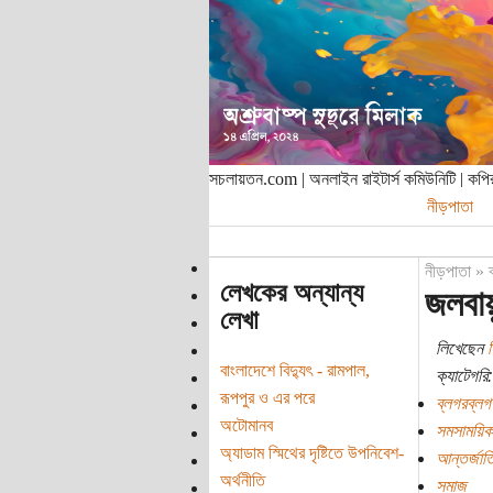
সচলায়তন.com | অনলাইন রাইটার্স কমিউনিটি | ক
নীড়পাতা
নীড়পাতা
»
লেখকের অন্যান্য
জলবায়
লেখা
লিখেছেন
বাংলাদেশে বিদ্যুৎ - রামপাল,
ক্যাটেগরি:
রূপপুর ও এর পরে
ব্লগরব্লগ
অটোমানব
সমসাময়িক
অ্যাডাম স্মিথের দৃষ্টিতে উপনিবেশ-
আন্তর্জাত
অর্থনীতি
সমাজ