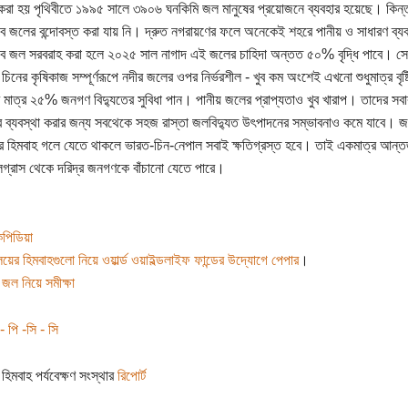
করা হয় পৃথিবীতে ১৯৯৫ সালে ৩৯০৬ ঘনকিমি জল মানুষের প্রয়োজনে ব্যবহার হয়েছে। কিন্
ে জলের বন্দোবস্ত করা যায় নি। দ্রুত নগরায়ণের ফলে অনেকেই শহরে পানীয় ও সাধারণ ব্যবহ
ে জল সরবরাহ করা হলে ২০২৫ সাল নাগাদ এই জলের চাহিদা অন্তত ৫০% বৃদ্ধি পাবে। স
চিনের কৃষিকাজ সম্পূর্ণরূপে নদীর জলের ওপর নির্ভরশীল - খুব কম অংশেই এখনো শুধুমাত্র বৃষ
 মাত্র ২৫% জনগণ বিদ্যুতের সুবিধা পান। পানীয় জলের প্রাপ্যতাও খুব খারাপ। তাদের সব
ের ব্যবস্থা করার জন্য সবথেকে সহজ রাস্তা জলবিদ্যুত উৎপাদনের সম্ভাবনাও কমে যাবে। জল
র হিমবাহ গলে যেতে থাকলে ভারত-চিন-নেপাল সবাই ক্ষতিগ্রস্ত হবে। তাই একমাত্র আন্তর্
গ্রাস থেকে দরিদ্র জনগণকে বাঁচানো যেতে পারে।
পিডিয়া
লয়ের হিমবাহগুলো নিয়ে ওয়ার্ল্ড ওয়াইল্ডলাইফ ফান্ডের উদ্যোগে পেপার
।
 জল নিয়ে সমীক্ষা
 পি -সি - সি
 হিমবাহ পর্যবেক্ষণ সংস্থার
রিপোর্ট