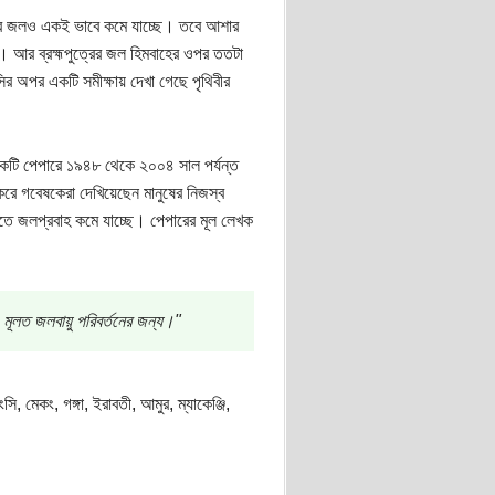
এর জলও একই ভাবে কমে যাচ্ছে। তবে আশার
নি। আর ব্রহ্মপুত্রের জল হিমবাহের ওপর ততটা
র অপর একটি সমীক্ষায় দেখা গেছে পৃথিবীর
 একটি পেপারে ১৯৪৮ থেকে ২০০৪ সাল পর্যন্ত
রে গবেষকেরা দেখিয়েছেন মানুষের নিজস্ব
ীতে জলপ্রবাহ কমে যাচ্ছে। পেপারের মূল লেখক
- মূলত জলবায়ু পরিবর্তনের জন্য।"
 মেকং, গঙ্গা, ইরাবতী, আমুর, ম্যাকেঞ্জি,