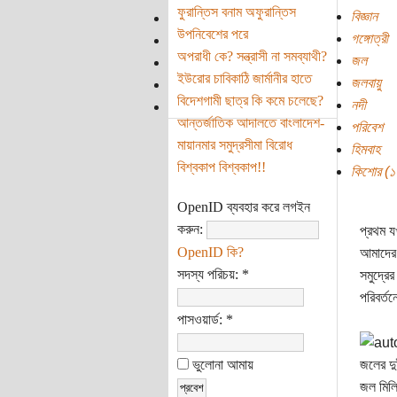
ফুরান্তিস বনাম অফুরান্তিস
বিজ্ঞান
উপনিবেশের পরে
গঙ্গোত্রী
অপরাধী কে? সন্ত্রাসী না সমব্যাথী?
জল
ইউরোর চাবিকাঠি জার্মানীর হাতে
জলবায়ু
বিদেশগামী ছাত্র কি কমে চলেছে?
নদী
আন্তর্জাতিক আদালতে বাংলাদেশ-
পরিবেশ
মায়ানমার সমুদ্রসীমা বিরোধ
হিমবাহ
বিশ্বকাপ বিশ্বকাপ!!
কিশোর (১০ 
OpenID ব্যবহার করে লগইন
করুন:
প্রথম য
OpenID কি?
আমাদের 
সদস্য পরিচয়:
*
সমুদ্রে
পরিবর্ত
পাসওয়ার্ড:
*
ভুলোনা আমায়
জলের দু
জল মিলি