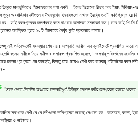
তিব্বত মালভূমিতেও হিমবাহগুলোর দশা একই। চিনের ইয়োলো রিভার আর ইয়াং সিকিয়াং-
রহ্মপুত্র অববাহিকার নদীগুলোর উৎসমুখের হিমবাহগুলো এখনও দৈর্ঘ্যে ততটা ক্ষতিগ্রস্ত হয় 
ীল নয়। তাই ব্রহ্মপুত্রের জলপ্রবাহ কমে যাওয়ার আপাতত সম্ভাবনা কম। তবে আই-পি-সি-সি
প্রান্তে অবস্থিত প্রায় ২০টি হিমবাহের দৈর্ঘ্য খুবই দ্রুতহারে কমছে।
শুধু এই পর্যবেক্ষণেই সমস্যার শেষ নয়। সম্প্রতি জার্নাল অব ক্লাইমেটে প্রকাশিত আরো
 ৯২৫টি বড়বড় নদীকে নিয়ে সমীক্ষার ফলাফল প্রকাশিত হয়েছে। জলবায়ু পরিবর্তনের মডেলিং ক
ারে জলের প্রাপ্যতা তো কমছেই, কিন্তু তার চেয়েও বেশী করে জলবায়ু পরিবর্তনের ফলে নদ
ন -
"মধ্য থেকে নিরক্ষীয় অঞ্চলের ঘনবসতিপূর্ণ বিভিন্ন অঞ্চলে নদীর জলপ্রবাহ কমতে থাকবে 
রকাশিত সবথেকে বেশী যে যে নদীগুলো ক্ষতিগ্রস্ত হয়েছে সেগুলো হল - আমাজন, কঙ্গো, ইয়াংসি,
কলম্বিয়া ও নাইজার।