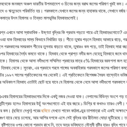
 সবথেকে জনবহুল অঞ্চল ভারতীয় উপমহাদেশ ও চিনের জন্য বরাদ্দ জলের পরিমাণ খুবই কম। এ
দে ও ঋতুভেদে পরিবর্তিত হয়। গরমকালে যেখানে জলের জন্য হাহাকার থাকে, সেখানে বর্ষায়
মাত্র উৎস হিমালয় ও তিব্বত মালভূমির হিমবাহগুলোই।
রশ্ন এখানে আসা স্বাভাবিক - উষ্ণতা বৃদ্ধির কি প্রভাব পড়তে পারে এই হিমবাহগুলোতে? 
ওয়া যাক হিমবাহের সাম্য কিভাবে নির্ধারিত হয়। শীতে তুষার পড়লে হিমবাহ আকারে বাড়ে,
পেলে গরমকালের সময়কাল শীতের তুলনায় বাড়তে থাকে, তুষারও কম পড়ে, তাই হিমবাহ সারা বছর
পর হিমবাহের দৈর্ঘ্য কমতে থাকে। হিমবাহ থেকে প্রাপ্ত নদীর জল যেহেতু হিমবাহে জমে থ
কে। হিমালয় থেকে আসা নদীগুলো সম্মিলিত প্রবাহের মাত্র ৫% হিমবাহের বরফগলা জল 
রী হিমবাহ থেকে। সুতরাং, এর প্রভাবে গরমে গাঙ্গেয় অববাহিকায় গরমকালে জলের পরিমাণ ক
িস্টের ১৯৯৭ সালের প্রতিবেদনের পর থেকেই। এই প্রতিবেদনে বিশেষজ্ঞ সৈয়দ হাস্নেইন ভবি
র অধিকাংশ হিমবাহ এতটাই ছোট হয়ে যাবে যে হিমালয় থেকে নেমে আসা নদীগুলো গরমকালে ক
এবার হিমালয়ের হিমবাহগুলোর দিকে একটু নজর দেওয়া যাক। নেপালের বিভিন্ন অংশে গড় 
সেন্টিগ্রেড হলেও হিমালয়ের উচুঁ অংশগুলোতে এই হার বছরে ১ ডিগ্রি বা কখনও তারও বেশী। ব
 হার কম। (ছবিতে দেখুন) পরের
ছবিতে
দেখতে পাবেন কাঠমাণ্ডুর তাপমাত্রা ওই একই অক্ষাংশ
্বিগুণ হারে বেড়ে চলেছে, আর আশির দশকে এসে সেই বৃদ্ধির হার রীতিমত ঘোড়া ছুটিয়েছে। তব
ৃষ্টিপাতের ওপর কোনো প্রভাব রাখে নি, তবে অদূর ভবিষ্যতে মৌসুমী বৃষ্টির হারও বৃদ্ধি পাব