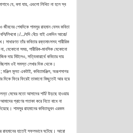
াবে যে, বলা যায়, এগুলো লিখিত না হলে স্ব
রও জীবনের শেষদিকে শামসুর রাহমান যেসব কবিতা
র বেশি/লিখবো।/.../যদি বেঁচে যাই একদিন আরো/
িখে। সাধারণত তাঁর কবিতার রক্তমাংসসহ শারীরিক
 না, যেকোনো সময়, শারীরিক-মানসিক যেকোনো
ক দায় মিটলেও, সত্যিকারার্থে কবিতার দায়
িচ্ছিলাম ওই সমস্ত লেখার দিক থেকে।
ই ; মঞ্জিল মূলত একটাই, কবিতামঞ্জিল, অরূপসাগর
 তার দিকে ফিরে ফিরেই তাকানো কিছুতেই আর হয়ে
 জ্বলন্ত মেঘের মতো আসাদের শার্ট/ উড়ছে হাওয়ায়
 আমাদের প্রাণের পতাকা করে নিতে বাধে না
 দিয়েছে। শামসুর রাহমানের কবিতাভুবন এরকম
মসুর রাহমানের হাতেই সফলভাবে ঘটেছে। আরো