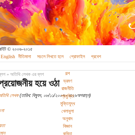
পিরাইট © ২০০৬-২০১৫
English
নীতিমালা
সচলে লিখতে হলে
প্রোফাইল
প্রবেশ
গল্প
ব্লগ
»
অতিথি লেখক এর ব্লগ
প্রয়োজনীয় হয়ে ওঠা
ভ্রমণ
রাজনীতি
অতিথি লেখক
(তারিখ: বিষ্যুদ, ০৮/১১/২০০৭ - ৩:২৯অপরাহ্ন)
প্রযুক্তি
মুক্তিযুদ্ধ
চনা
খেলাধুলা
অনুবাদ
য়তা
বিজ্ঞান
হমান
কবিতা