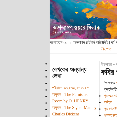
সচলায়তন.com | অনলাইন রাইটার্স কমিউনিটি | ক
নীড়পাতা
নীড়পাতা
»
লেখকের অন্যান্য
কবির 
লেখা
লিখেছেন
পরীবাগে অঘ্রাজম, গোলযোগ
ক্যাটেগরি:
অনুবাদ - The Furnished
গ্রন্থালো
Room by O. HENRY
কবিতা
অনুবাদ - The Signal-Man by
প্রয়োজনী
Charles Dickens
শামসুর রা