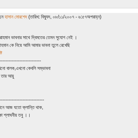
ছেন
হাসান মোরশেদ
(তারিখ: বিষ্যুদ, ০৮/১১/২০০৭ - ৬:৫৭অপরাহ্ন)
াহমান ভাবনার সাথে দ্বিমতের তেমন সুযোগ নেই ।
রাহমান কে নিয়ে আমি আমার ভাবনা তুলে রেখেছি
টে
---------------------------
খনো বালক,এখনো কেবলি সম্ভাবনা
 তার আয়ু
-----------------------------
নে আজ যতো ক্লান্তি থাক,
কা শ্লাঘনীয় তবু ।।