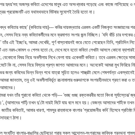
শের হৃদয়'সহ অজস্র কবিতা এদেশের মানুষ এত অসংখ্যবার পড়েছে এবং কাজে লাগিয়েছে ও লাগ
েত্রের প্রয়োজনটি এত যথাযথভাবে মিটবার সুযোগই তৈরি হতো না।
য়বদ্ধ কবিতার কাছে' (কবিতার দায়)--- কবির দায়বদ্ধতার এরকম একটি নিজকৃত সংজ্ঞায়নের প
ন, সেসব নিয়ে নব্য কবিতাকর্মীদের মনে ক্রমাগত সংশয় জন্ম নিচ্ছিল। 'যদি বাঁচি চার দশকে
 তাঁর এই 'ইচ্ছা'র, আমরা দেখেছি, পূর্ণ বাস্তবায়নই করে যেতে পেরেছেন তিনি, প্রতিদিন ল
ি এত নরম-কোমল ও পেলব হতো যে, দেখে মনে হতো কবিতা লেখাটা আসলে কোনো ব্যাপারই
, যেকোনো বিষয় নিয়ে অবলীলায় লিখে ফেলা যায় একেকটি কবিতা। তবে এরকম ক্ষেত্রে সামাজি
মেটে কি না, সেসব নিয়ে বিস্তর প্রশ্ন জাগত আমাদের মনে। অনেকেই আমরা মুখ ফিরিয়ে ন
াভের জন্য কবিদের ভিন্ন ভিন্ন পথে যাত্রা সূচিত হলেও শাস্ত্রটা মেলে শেষপর্যন্ত একস্থানে
 আমরা জানতাম, তবু ওই অবলীলাবির্ভূত রচনামালার গুরুভাগকে সংশয়হীনভাবে গ্রহণ করা ও
 আমাদের।
আমরা যখন তাঁর পুরানো কবিতা থেকে পড়ি--- 'গুচ্ছ গুচ্ছ রক্তকরবীর মতো কিংবা সূর্যাস্তের/
।', (আসাদের শার্ট) তখন দু'টো দায়ই মিটে যায় বলে মনে হয়। যেজন্য আসাদের শার্টকে তখন
াতীয় কবিতাই, আমার ধারণা, শামসুর রাহমানকে বাংলার 'প্রয়োজনীয় কবি' হিসেবে প্রতিষ্ঠা
উদাহরণে ঠাসা।
ে সংঘটিত বাংলার-বাঙালির ছোটবড়ো প্রায় সকল আন্দোলন-সংগ্রামের কাব্যিক গ্রন্থনা শা