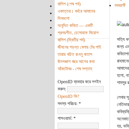
বালিশ (শেষ পর্ব)
সববয়সী
একাত্তর। বর্থরে আমাদের
দিনগুলো
অনূদিত কবিতা — একটি
প্রলয়গীত, চেসোয়াফ মিয়োশ
সত্যি ব
বালিশ (দ্বিতীয় পর্ব)
জন্য এক
জীবনের পড়ন্ত বেলায় টের পাই
কবিতাপা
তারায় খচিত রংধনু বাতাস
রাহমানে
ঊনপঞ্চাশ বছর আগের কথা
আমাদের 
আঁকটোবর - শেষ সপ্তাহ
হলো, না 
OpenID ব্যবহার করে লগইন
শামসুর র
করুন:
OpenID কি?
লেখার স
সদস্য পরিচয়:
*
নেতিভার
কবিব্যক
পাসওয়ার্ড:
*
অনেকানে
হয়, ভবিষ