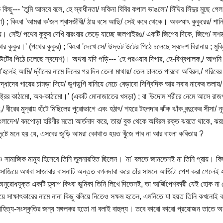
 কিছু--- 'তুমি আসবে বলে, হে স্বাধীনতা/ সকিনা বিবির কপাল ভাঙলো/ সিঁথির সিঁদুর মুছে গ
তা) ; কিংবা 'আমরা ক'জন শ্বাসজীবী/ ঠায় বসে আছি/ সেই কবে থেকে। অকস্মাৎ কুকুরের/ শা
ায়। সেই/ পথের কুকুর দেখি বারংবার তেড়ে যাচ্ছে জলপাইরঙ/ একটি জিপের দিকে, জিপে/ সশস
 কুকুর।' (পথের কুকুর) ; কিংবা 'দেখে সে/ উদ্ভট উটের পিঠে চলেছে স্বদেশ বিরানায় ; মুক্তিয
উটের পিঠে চলেছে স্বদেশ)। অথবা যদি পড়ি--- 'হে পরওয়ার দিগার, হে-বিশ্বপালক,/ আপ
'হলেই আমি/ দ্বীনের নামে দিনের পর দিন তেলা মাথায়/ তেল ঢালতে পারবো অবিরল,/ গরিবের
োদ্ধাদের গায়ের চামড়া দিয়ে/ ডুগডুগি বানিয়ে নেচে বেড়াবো দিগ্বিদিক আর সবার নাকের তলায়/ 
ষ্ট্রের কাঠামো, অব-কাঠামো।' (একটি মোনাজাতের খসড়া) ; বা 'উদোম শরীরে নেমে আসে রাজপ
/ বীরের মুদ্রায় হাঁটে মিছিলের পুরোভাগে এবং হঠাৎ/ শহরে টহলদার ঝাঁক ঝাঁক বন্দুকের সীসা/
াংলাদেশ/ বনপোড়া হরিণীর মতো আর্তনাদ করে, তার/ বুক থেকে অবিরল রক্ত ঝরতে থাকে, ঝর
ৃষ্টে মনে হয় যে, এসবের জুড়ি আমরা কোথাও হয়ত খুঁজে পাব না আর বাংলা কবিতায় ?
 ও সামাজিক মানুষ হিসেবে তিনি তুলনারহিত ছিলেন। 'না' বলতে জানতেনই না তিনি প্রায়। কি
াজিয়ে অথবা সাজাবার বাসনাটি অন্তত বগলদাবা করে তাঁর সামনে আর্জিটা পেশ করা গেলেই 
অনুরোধযুক্ত একটি ফ্ল্যাপ কিংবা ভূমিকা তিনি লিখে দিতেনই, তা আর্জিপেশকারী যেই হোক ন
িয়ে সাক্ষাৎকারের নামে নানা কিছু বলিয়ে নিতেও সক্ষম হতেন, এমনিতে যা হয়ত তিনি কখনো
াহিত্য-সংস্কৃতির জন্য মঙ্গলকর হতো না বলাই বাহুল্য। তবে কারো কারো প্রয়োজন তাতে 