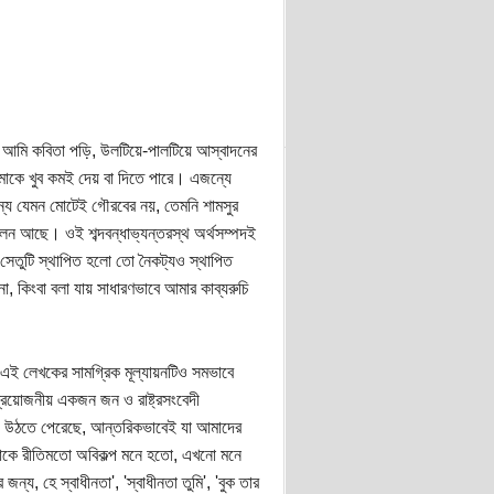
ে আমি কবিতা পড়ি, উলটিয়ে-পালটিয়ে আস্বাদনের
আমাকে খুব কমই দেয় বা দিতে পারে। এজন্যে
্যে যেমন মোটেই গৌরবের নয়, তেমনি শামসুর
চলন আছে। ওই শব্দবন্ধাভ্যন্তরস্থ অর্থসম্পদই
সেতুটি স্থাপিত হলো তো নৈকট্যও স্থাপিত
না, কিংবা বলা যায় সাধারণভাবে আমার কাব্যরুচি
 এই লেখকের সামগ্রিক মূল্যায়নটিও সমভাবে
্রয়োজনীয় একজন জন ও রাষ্ট্রসংবেদী
য়ে উঠতে পেরেছে, আন্তরিকভাবেই যা আমাদের
তাকে রীতিমতো অবিকল্প মনে হতো, এখনো মনে
্য, হে স্বাধীনতা', 'স্বাধীনতা তুমি', 'বুক তার