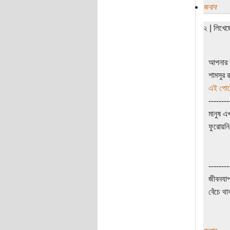
জবাব
২ | লিখে
আপনার র
শামসুর 
এই পোষ্
--------
মানুষ এ
ফুরোয়নি
--------
জীবনযাপ
বেঁচে থা