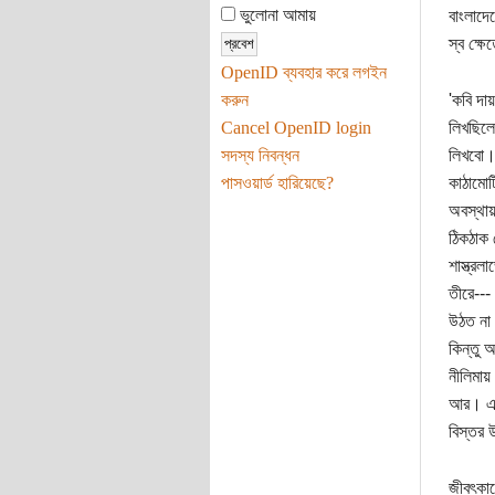
ভুলোনা আমায়
বাংলাদে
স্ব ক্ষ
OpenID ব্যবহার করে লগইন
করুন
'কবি দা
Cancel OpenID login
লিখছিলে
সদস্য নিবন্ধন
লিখবো।'
পাসওয়ার্ড হারিয়েছে?
কাঠামোট
অবস্থায়
ঠিকঠাক 
শাস্ত্রল
তীরে---
উঠত না
কিন্তু 
নীলিমায়
আর। এ জ
বিস্তর 
জীবৎকাল