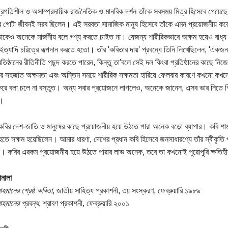
্রগতিশীল ও অসাম্প্রদায়িক রাজনৈতিক ও মানবিক দর্শন তাঁকে সবসময় মিত্র হিসেবে পেয়েছে। 
ঁর গোটা জীবনই সরব ছিলেন। এই সরবতা সামাজিক মানুষ হিসেবে তাঁকে এমন প্রয়োজনীয় করে
াকেও অনেকে মার্জনীয় বলে গণ্য করতে চাইত না। যেজন্য শারীরিকভাবে অক্ষম হয়েও বাধ্য হয়
ইত্যাদি চরিত্রে রূপদান করতে হতো। তাঁর 'কবিতার দায়' প্রবন্ধে তিনি লিখেছিলেন, 'একজন
রতিষ্ঠানের রীতিনীতি পছন্দ করতে পারেন, কিন্তু তা'বলে সেই দল কিংবা প্রতিষ্ঠানের কাছে নি
াঁর সহজাত অক্ষমতা এবং অন্তিম সময়ে শারীরিক সক্ষমতা হারিয়ে ফেলবার কারণে কখনো কখন
 করে বলা চলে না বস্তুত। অন্য সবার প্রয়োজনে লাগলেও, অনেকে জানেন, এসব ভার নিতে গ
।
ির দেশ-জাতি ও মানুষের কাছে প্রয়োজনীয় হয়ে উঠতে পারা অনেক বড়ো ব্যাপার। কবি শামসু
হতে সক্ষম হয়েছিলেন। আমার ধারণা, দেশের প্রধান কবি হিসেবে জনসাধারণ্যে তাঁর স্বীকৃতি 
। কবির এরকম প্রয়োজনীয় হয়ে উঠতে পারার লাভ অনেক, তবে তা কখনোই পুরোপুরি ক্ষতিহ
নালা
াহমানের শ্রেষ্ঠ কবিতা
, জাতীয় সাহিত্য প্রকাশনী, ৩য় সংস্করণ, ফেব্রুয়ারি ১৯৮৯
াহমানের প্রবন্ধ
, শ্রাবণ প্রকাশনী, ফেব্রুয়ারি ২০০১