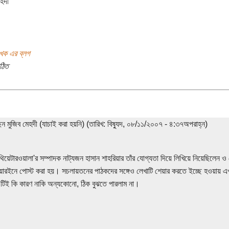
েহদী
খক এর ব্লগ
ঠিত
েন মুজিব মেহদী (যাচাই করা হয়নি) (তারিখ: বিষ্যুদ, ০৮/১১/২০০৭ - ৪:৩৭অপরাহ্ন)
'থিয়েটারওয়ালা'র সম্পাদক নাট্যজন হাসান শাহরিয়ার তাঁর যোগ্যতা দিয়ে লিখিয়ে নিয়েছিলেন
য়ারইনে পোস্ট করা হয়। সচলায়তনের পাঠকদের সঙ্গেও লেখাটি শেয়ার করতে ইচ্ছে হওয়ায় এখান
িই কি কারণ নাকি অন্যকোনো, ঠিক বুঝতে পারলাম না।