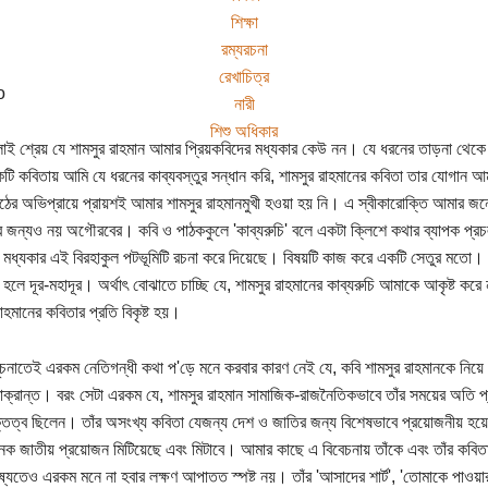
শিক্ষা
রম্যরচনা
রেখাচিত্র
নারী
শিশু অধিকার
লাই শ্রেয় যে শামসুর রাহমান আমার প্রিয়কবিদের মধ্যকার কেউ নন। যে ধরনের তাড়না থেক
টি কবিতায় আমি যে ধরনের কাব্যবস্তুর সন্ধান করি, শামসুর রাহমানের কবিতা তার যোগান 
ঠের অভিপ্রায়ে প্রায়শই আমার শামসুর রাহমানমুখী হওয়া হয় নি। এ স্বীকারোক্তি আমার জন
র জন্যও নয় অগৌরবের। কবি ও পাঠককুলে ‌'কাব্যরুচি' বলে একটা ক্লিশে কথার ব্যাপক প্র
মধ্যকার এই বিরহাকুল পটভূমিটি রচনা করে দিয়েছে। বিষয়টি কাজ করে একটি সেতুর মতো। 
হলে দূর-মহাদূর। অর্থাৎ বোঝাতে চাচ্ছি যে, শামসুর রাহমানের কাব্যরুচি আমাকে আকৃষ্ট করে 
াহমানের কবিতার প্রতি বিকৃষ্ট হয়।
ূচনাতেই এরকম নেতিগন্ধী কথা প'ড়ে মনে করবার কারণ নেই যে, কবি শামসুর রাহমানকে নিয়ে
াক্রান্ত। বরং সেটা এরকম যে, শামসুর রাহমান সামাজিক-রাজনৈতিকভাবে তাঁর সময়ের অতি প
্তিত্ব ছিলেন। তাঁর অসংখ্য কবিতা যেজন্য দেশ ও জাতির জন্য বিশেষভাবে প্রয়োজনীয় হ
ক জাতীয় প্রয়োজন মিটিয়েছে এবং মিটাবে। আমার কাছে এ বিবেচনায় তাঁকে এবং তাঁর কবি
্যতেও এরকম মনে না হবার লক্ষণ আপাতত স্পষ্ট নয়। তাঁর 'আসাদের শার্ট', 'তোমাকে পাওয়ার জন