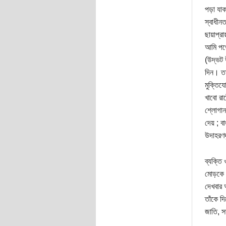
পড়া যাক
স্বাধীন
ছায়াপ্র
আমি পথের
(উদ্ভট 
দিন। তা
মুক্তিয
খাবো রা
শ্লোগান,
দেয় ; ব
উদাহরণদ
ব্যক্তি
মোড়কে স
দেখবার 
তাঁকে দ
জাতি, স