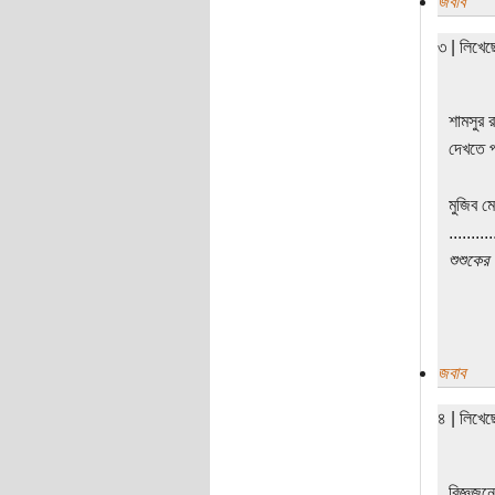
জবাব
৩ | লিখে
শামসুর 
দেখতে 
মুজিব ম
..........
শুশুকের
জবাব
৪ | লিখেছ
বিজ্ঞজন