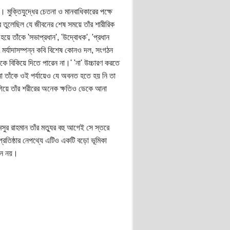
মুক্তিযুদ্ধের চেতনা ও মানবাধিকারের পক্ষে
 তুলেছিল যে জীবনের শেষ সময়ে তাঁর শারীরিক
ে তাঁকে 'সভাপ্রধান', 'উদ্বোধক', 'প্রধান
 মর্যাদাসম্পন্ন কবি বিশেষ কোনও দল, সংগঠন
জেকে বিকিয়ে দিতে পারেন না।' 'না' উচ্চারণ করতে
ো তাঁকে ওই পর্যায়েও যে অবনত হতে হয় নি তা
িয়ে তাঁর শরীরের অনেক ক্ষতিও ডেকে আনা
র রাহমান তাঁর মত্যুর বহু আগেই সে স্তরে
প্রতিষ্ঠার নেপথ্যে এটিও একটি বড়ো ভূমিকা
ীন নয়।