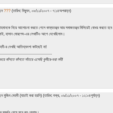
ছেন
???
(তারিখ: বিষ্যুদ, ০৮/১১/২০০৭ - ৭:১৪অপরাহ্ন)
রাহমানকে নিয়ে আলোচনা করতে গেলে কাব্যতত্ত্ব আর সমাজতত্ত্ব মিলিয়েই বোধয় করতে হবে
পাই, হাসান মোরশেদ-এর লেখাটিও আগে দেখেছিলাম।
েহদী-র দেখছি আতিথ্যদশা কাটছেই না!
....................................................
 ভয়ে কাঁপতে কাঁপতে সাঁতরে এসেছি কুমীরে-ভরা নদী!
েন মুজিব মেহদী (যাচাই করা হয়নি) (তারিখ: শুক্র, ০৯/১১/২০০৭ - ১২:০৪পূর্বাহ্ন)
ের সমর্থন পেয়ে মনে বল পেলাম।