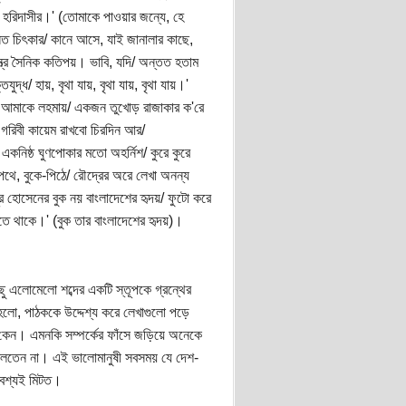
েল হরিদাসীর।' (তোমাকে পাওয়ার জন্যে, হে
নিত চিৎকার/ কানে আসে, যাই জানালার কাছে,
্ত্র সৈনিক কতিপয়। ভাবি, যদি/ অন্তত হতাম
ুদ্ধ/ হায়, বৃথা যায়, বৃথা যায়, বৃথা যায়।'
নি আমাকে লহমায়/ একজন তুখোড় রাজাকার ক'রে
 গরিবী কায়েম রাখবো চিরদিন আর/
একনিষ্ঠ ঘুণপোকার মতো অহর্নিশ/ কুরে কুরে
থে, বুকে-পিঠে/ রৌদ্রের অরে লেখা অনন্য
 নূর হোসেনের বুক নয় বাংলাদেশের হৃদয়/ ফুটো করে
তে থাকে।' (বুক তার বাংলাদেশের হৃদয়)।
ছু এলোমেলো শব্দের একটি স্তূপকে গ্রন্থের
হলো, পাঠককে উদ্দেশ্য করে লেখাগুলো পড়ে
া কেন। এমনকি সম্পর্কের ফাঁসে জড়িয়ে অনেকে
ই বলতেন না। এই ভালোমানুষী সবসময় যে দেশ-
অবশ্যই মিটত।