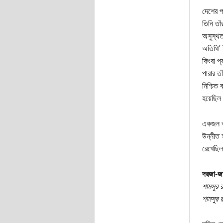
দেশের প
তিনি তা
অসুস্থত
অতিথি' 
কিংবা প্
পারার ত
নিশ্চিত
হয়েছিল
একজন কব
উন্নীত 
রেখেছিল
দরজা-জা
শামসুর র
শামসুর র