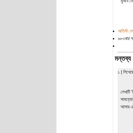
মুজিব ম
অতিথি লে
৬৮৩বার প
মন্তব্য
১ | লিখেছ
লেখাটি 
সামহ্যো
আসার এট