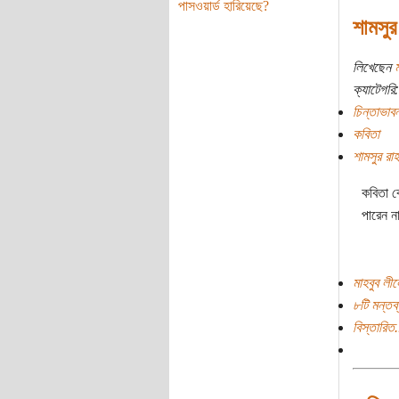
পাসওয়ার্ড হারিয়েছে?
শামসুর
লিখেছেন
ম
ক্যাটেগরি:
চিন্তাভাবন
কবিতা
শামসুর রা
কবিতা ব
পারেন ন
মাহবুব লী
৮টি মন্তব্
বিস্তারিত.