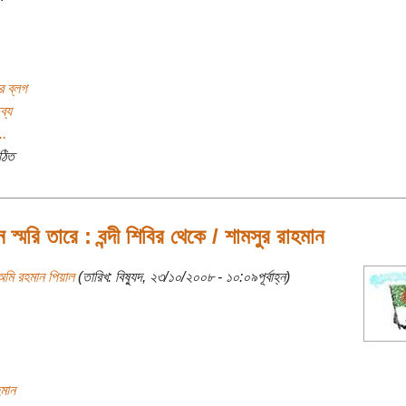
র ব্লগ
ব্য
..
ঠিত
নে স্মরি তারে : বন্দী শিবির থেকে / শামসুর রাহমান
অমি রহমান পিয়াল
(তারিখ: বিষ্যুদ, ২৩/১০/২০০৮ - ১০:০৯পূর্বাহ্ন)
হমান