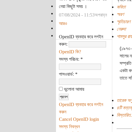
নেয়া কিছুটা সময় ।
কবিতা
স্মরণ
07/08/2024 - 11:53অপরাহ্ন
স্মৃতিচারণ
আরও
নেরুদা
শামসুর রা
OpenID ব্যবহার করে লগইন
করুন:
(১৯৭৩ এ
OpenID কি?
সালের ন
সদস্য পরিচয়:
*
সম্প্রত
একটা কথ
পাসওয়ার্ড:
*
তাতে সত
ভুলোনা আমায়
তারেক অণু
OpenID ব্যবহার করে লগইন
৪টি মন্তব্
করুন
বিস্তারিত.
Cancel OpenID login
সদস্য নিবন্ধন