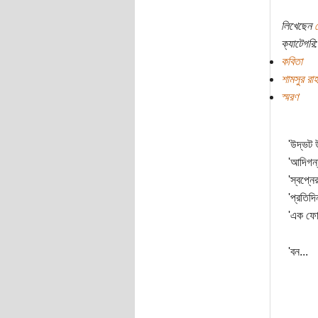
লিখেছেন
ক্যাটেগরি:
কবিতা
শামসুর রা
স্মরণ
'উদ্ভট 
'আদিগন্ত
'স্বপ্নে
'প্রতিদি
'এক ফো
'বন...