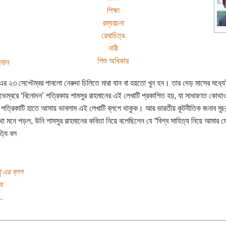
শিক্ষা
রম্যরচনা
রেখাচিত্র
নারী
শিশু অধিকার
হমান
র ২৩ সেপ্টেম্বর পাবলো নেরুদা চিলিতে মারা যান বা হয়তো খুন হন। তার দেড় মাসের মধ্
ভেম্বরে ‘বিনোদন’ পত্রিকায় শামসুর রাহমানের এই লেখাটি প্রকাশিত হয়, যা সাধারণত কোথা
ি পত্রিকাটি হাতে আসায় ভাবলাম এই লেখাটি ব্লগে থাকুক। আর ভারতীয় কূটনীতিক জনাব মুচকুন
া মনে পড়ল, উনি শামসুর রাহমানের কবিতা নিয়ে বলেছিলেন যে “বিশ্ব সাহিত্য নিয়ে আমার য
্যি বল
 এর ব্লগ
য
..