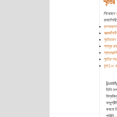
স্মৃতি
লিখেছেন
ক্যাটেগরি:
ব্লগরব্লগ
আত্মজীবনী
স্মৃতিচারণ
শামসুর রা
শ্রদ্ধাঞ্জলি
স্মৃতির শহ
যুবা (১৮ বছ
[justif
তিনি তল
বিশ্ববি
বন্ধুপ্
কখনো ত
পারিনি ..