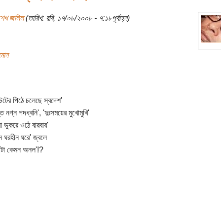
শেখ জলিল
(তারিখ: রবি, ১৭/০৮/২০০৮ - ৭:১৮পূর্বাহ্ন)
হমান
উটের পিঠে চলেছে স্বদেশ'
 নগ্ন পদধ্বনি', 'দুঃসময়ের মুখোমুখি'
রা ডুকরে ওঠে বারবার'
ন ঘরহীন ঘরে' জ্বলে
টা কেমন অনল'!?