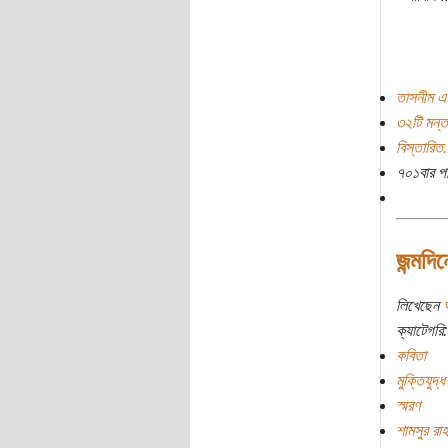
তাসনীম এ
৩২টি মন্ত
বিস্তারিত.
৭০১বার প
জন্মদি
লিখেছেন
ক্যাটেগরি:
কবিতা
মুক্তিযুদ্ধ
স্মরণ
শামসুর রা