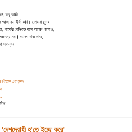
 নই, তবু আমি
 আজ বড় ঈর্ষা করি। তোমরা সুন্দর
ো, পার্কের বেঞ্চিতে বসে আলাপ জমাও,
েজন্যে নয়। ভালো খাও দাও,
রো সবান্ধব
 পিয়াল এর ব্লগ
য
..
ঠিত
 'দেশদ্রোহী হ'তে ইচ্ছে করে'