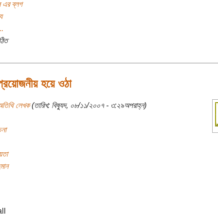
 এর ব্লগ
য
..
ঠিত
প্রয়োজনীয় হয়ে ওঠা
অতিথি লেখক
(তারিখ: বিষ্যুদ, ০৮/১১/২০০৭ - ৩:২৯অপরাহ্ন)
চনা
য়তা
হমান