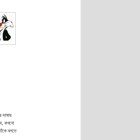
র ভাষায়
থে, কখনো
াঁকে বলতে