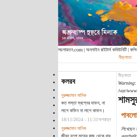
সচলায়তন.com | অনলাইন রাইটার্স কমিউনিটি | ক
নীড়পাতা
নীড়পাতা
কলরব
Warning
:
/var/www/
নুরুজ্জামান মানিক
শামসু
কত সস্তা স্বপ্নের দাফন, না
লাগে কফিন না লাগে কাফন।
পাবলো 
18/11/2024 - 11:31অপরাহ্ন
নুরুজ্জামান মানিক
লিখেছেন
জীবন হলো মৃত্যুর কাছ থেকে ধার
ক্যাটেগরি: