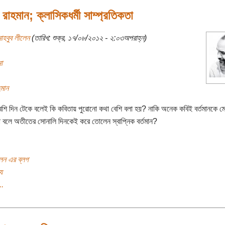
 রাহমান; ক্লাসিকধর্মী সাম্প্রতিকতা
াহবুব লীলেন
(তারিখ: শুক্র, ১৭/০৮/২০১২ - ২:০৩অপরাহ্ন)
া
হমান
েশি দিন টেকে বলেই কি কবিতায় পুরোনো কথা বেশি বলা হয়? নাকি অনেক কবিই বর্তমানকে ম
া বলে অতীতের সোনালি দিনকেই করে তোলেন স্বাপ্নিক বর্তমান?
লেন এর ব্লগ
য
..