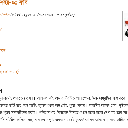
র শহর-৯: কবি
তাসনীম
(তারিখ: বিষ্যুদ, ১৭/০৬/২০১০ - ৫:০১পূর্বাহ্ন)
র
হমান
র
র বা তদুর্দ্ধ)
y]
্লাবাগেই থাকতেন তখন। আমারও ওই পাড়ায় নিয়মিত আনাগোনা, উচ্চ মাধ্যমিক পাশ করে
দ্যালয়ে ভর্তি হয়ে বসে আছি, ক্লাস শুরুর নাম নেই, পুরো বেকার। সারাদিন আড্ডা চলে, সুনীলে
রীতি প্রায় সমকামীদের মতই। গলির মাথায় সিগারেট কিনতে গেলে মাঝে মাঝে দেখা হয় তাঁর সা
িনি পরিচিত হাসিও দেন, মনে হয় পাড়ার একজন বখাটে যুবকই ভাবেন আমাকে। আর আমিও ত
.