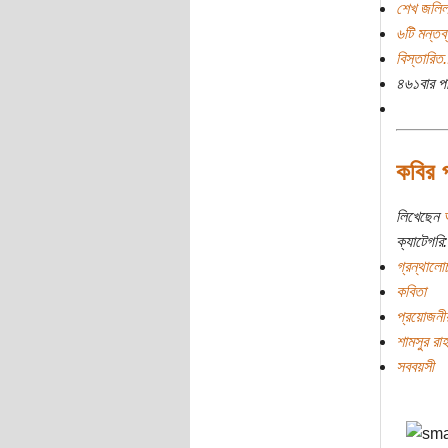
শেখ জলিল
৬টি মন্তব্
বিস্তারিত.
৪৬১বার প
কবির 
লিখেছেন
ক্যাটেগরি:
গ্রন্থালো
কবিতা
প্রয়োজনী
শামসুর রা
সববয়সী