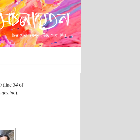
)
(line
34
of
ages.inc
).