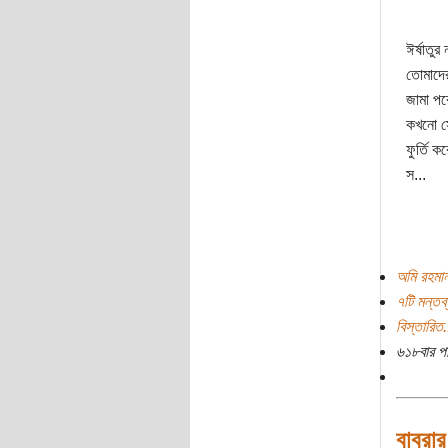
ঈর্ষাতুর
তোমাদের
জামা পর
কখনো স
ফুর্তি ক
স...
অমি রহমান
৭টি মন্তব্
বিস্তারিত.
৬১৮বার প
বাবরার