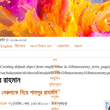
পিরাইট © ২০০৬-২০১৫
English
নীতিমালা
সচলে লিখতে হলে
প্রোফাইল
প্রবেশ
গল্প
ভ্রমণ
Creating default object from empty value
in
i18ntaxonomy_term_page(
রাজনীতি
sachalayatan/s6/sites/all/modules/i18n/i18ntaxonomy/i18ntaxonomy.p
র রাহমান
প্রযুক্তি
মুক্তিযুদ্ধ
খেলাধুলা
নেরুদাকে নিয়ে শামসুর রাহমান
অনুবাদ
বিজ্ঞান
তারেক অণু
(তারিখ: সোম, ১৩/০৭/২০২০ - ৯:৪০পূর্বাহ্ন)
কবিতা