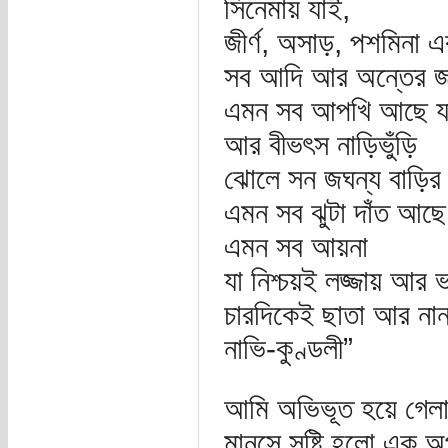
সিনেমায় যাই,
জীর্ণ, অসাড়, পশমিনা 
সব আদি আর অন্তের জল
এমন সব আপখি আছে যা
আর বীভৎস নাড়িভুঁড়ি
ঝোলে সন জঘন্য বাড়ির
এমন সব ঝুটা দাঁত আছে 
এমন সব আয়না
যা নিশ্চয়ই লজ্জায় আর 
চারদিকেই ছাতা আর না
নাভি-কুণ্ডলী”
আমি অভিভূত হয়ে গেলাম
মানসে সৃষ্টি হলো এক 