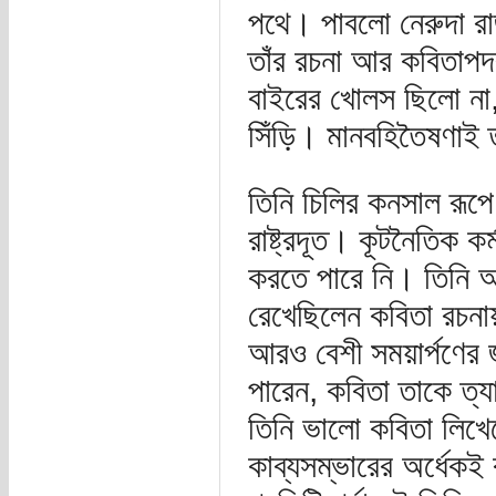
পথে। পাবলো নেরুদা র
তাঁর রচনা আর কবিতাপদব
বাইরের খোলস ছিলো না,
সিঁড়ি। মানবহিতৈষণাই ত
তিনি চিলির কনসাল রূপ
রাষ্ট্রদূত। কূটনৈতিক ক
করতে পারে নি। তিনি আ
রেখেছিলেন কবিতা রচনায়।
আরও বেশী সময়ার্পণের 
পারেন, কবিতা তাকে ত্
তিনি ভালো কবিতা লিখ
কাব্যসম্ভারের অর্ধেকই