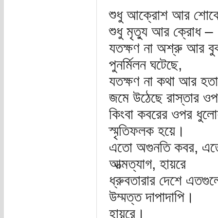
শুধু আক্রোশ আর শোক
শুধু মৃত্যু আর ক্রোধ –
যতক্ষণ না অশ্রু আর বু
পুনর্মিলন ঘটেছে,
যতক্ষণ না কথা আর হত
জমে উঠেছে রাস্তার ওপ
কিংবা কবরের ওপর ধুলো
স্মৃতিফলক হয়ে।
এতো অগুনতি কবর, এত
আত্মত্যাগ, হায়রে
ধ্রুবতারার দেশে এতগু
উম্মত্ত দাপাদাপি।
হায়রে।