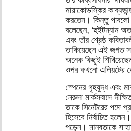
তাঁর কাব্যসাধনার ‘দীর্ঘ
মায়াকোভস্কির কাব্যভান
করতেন। কিন্তু পাবলো 
বলেছেন, ‘হুইটম্যান 
এবং তাঁর শ্রেষ্ঠ কবিত
তাকিয়েছেন এই জগত সংস
অনেক কিছুই শিখিয়েছ
ওপর কখনো এলিয়টের ত
স্পেনের গৃহযুদ্ধ এবং 
নেরুদা মার্কসবাদে দীক্
তাকে সিনেটরের পদে প্র
হিসেবে নির্বাচিত হলেন
পড়েন। মানবতাকে সাহায্