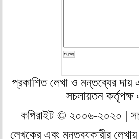
প্রকাশিত লেখা ও মন্তব্যের দায় 
সচলায়তন কর্তৃপক্
কপিরাইট © ২০০৬-২০২০ | সচ
লেখকের এবং মন্তব্যকারীর লেখায়