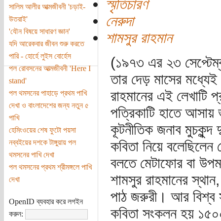
স্মৃতিচারণ
সালিম আলীর আত্মজীবনী 'চড়াই-
নেরুদা
উতরাই'
'যৌন বিষয়ে সাধারণ জ্ঞান'
শামসুর রাহমান
যদি আরেকবার জীবন শুরু করতে
পারি - হোর্হে লুইস বোর্হেস
(১৯৭৩ এর ২৩ সেপ্টেম্
পল রোবসনের আত্মজীবনী 'Here I
তার দেড় মাসের মধ্যেই
stand'
রাহমানের এই লেখাটি প
পল থমসনের পাহাড়ে প্রথম পাখি
দেখা ও বাংলাদেশের জন্য নতুন ৫
পত্রিকাটি হাতে আসায় 
পাখি
কূটনীতিক জনাব মুচকুন্
হেমিংওয়ের শেষ ফুটো পয়সা
নব্বইয়ের দশকে টাঙ্গুয়ায় পল
কবিতা নিয়ে বলেছিলেন য
থমসনের পাখি দেখা
বলতে মেটাফোর বা উপমার
পল থমসনের প্রথম শ্রীমঙ্গলে পাখি
শামসুর রাহমানের স্থা
দেখা
পাঠ জরুরী। আর বিশ্ব স
OpenID ব্যবহার করে লগইন
কবিতা সংকলন হয় ১৫০০ 
করুন: