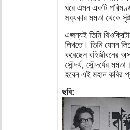
ঘরে এমন একটি পরিমণ্ড
মধ্যকার মমতা থেকে সৃষ
এজন্যই তিনি থিওক্রিটা
লিখতে। তিনি যেমন লিখেছ
করেছেন বহিজীবনের অসা
সৌন্দর্য, সৌন্দর্যের মম
হবেন এই মহান কবির প
ছবি: