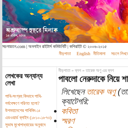
সচলায়তন.com | অনলাইন রাইটার্স কমিউনিটি | কপিরাইট © ২০০৬-২০১৫
নীড়পাতা
English
নীতিমালা
সচলে লিখত
নীড়পাতা
»
ব্লগ
»
তারেক অণু এর ব্লগ
লেখকের অন্যান্য
পাবলো নেরুদাকে নিয়ে শা
লেখা
লিখেছেন
তারেক অণু
(তার
পাখি-সংগ্রহ কিভাবে পাখি-
ক্যাটেগরি:
পর্যবেক্ষণে পরিণত হলো?
কবিতা
উপমহাদেশের পাখিবিদ-১ঃ
এডওয়ার্ড ব্লাইদ (১৮১০-১৮৭৩)
স্মরণ
সুভাষ মুখোপাধ্যায়ের অনুবাদে