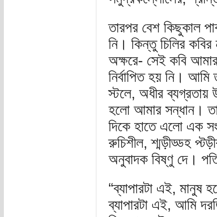
তারপর বেশ কিছুকাল প
নি। কিন্তু চিলির কবির
অক্ষরে- সেই কবি আমার
নির্বাপিত হয় নি। আমি ত
স্টলে, অধীর ব্যগ্রতায় 
হলো আমার সন্ধান। তা
দিকে হাতে এলো এক সংখ
রুচিশীল, শ্মড়ীড্ডহ প্
অনুবাদক বিষ্ণু দে। পত
“ব্যাপারটা এই, মানুষ 
ব্যাপারটা এই, আমি দর