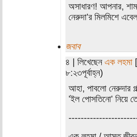
অসাধারণ! আপনার, শামসু
নেরুদা'র মিলমিশে এবেল
জবাব
৪ | লিখেছেন
এক লহমা
[
৮:২৩পূর্বাহ্ন)
আহা, পাবলো নেরুদার 
'ইল পোসতিনো' নিয়ে ত
----------------------
এক লহমা / আস্ত জীবন