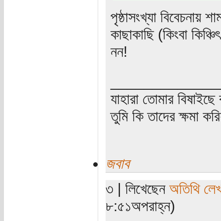
পৃষ্ঠাসংখ্যা বিবেচনায় 
কাছাকাছি (কিংবা কিঞ্চি
নন!
_____________
যাহারা তোমার বিষাইছে 
তুমি কি তাদের ক্ষমা কর
জবাব
৩ | লিখেছেন
অতিথি লে
৮:৫১অপরাহ্ন)