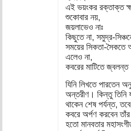
এই ভয়ংকর রক্তাক্ত ক্
শুকোবার নয়,
জয়লাভেও নাঃ
কিছুতে না, সমুদ্র-সিঞ্চন
সময়ের সিকতা-সৈকতে 
এলেও না,
কবরের মাটিতে জ্বলন্ত
যিনি লিখতে পারতেন অনুর
অন্তরীণ। কিন্তু তিনি য
থাকেন শেষ পর্যন্ত, তব
কবরে অর্পণ করবেন তাঁ
হতো মানবতার মহাসংগীত