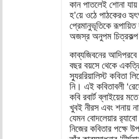
কান পাতলেই শোনা যায় এক
হ’য়ে ওঠে পাঠকেরও হৃৎস
প্রেমানুভূতিকে রূপায়ি
অজস্র অনুপম চিত্রকল্
কাব্যজিবনের আদিপরবে 
বছর বয়সে থেকে একত্রি
স্যুররিয়ালিস্ট কবিতা ল
নি। এই কবিতাবলী ‘রেসেডে
কবি রবার্ট ব্লাইয়ের মত
খুবই নীরস এবং শনায় ন
যেমন বোদলেয়ার র‍্যাবো
নিজের কবিতার পক্ষে 