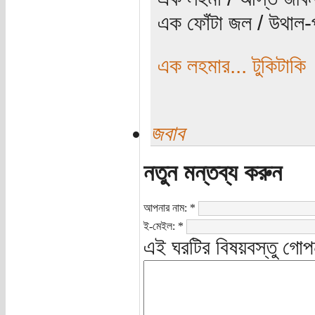
এক ফোঁটা জল / উথাল-প
এক লহমার... টুকিটাকি
জবাব
নতুন মন্তব্য করুন
আপনার নাম:
*
ই-মেইল:
*
এই ঘরটির বিষয়বস্তু গোপ