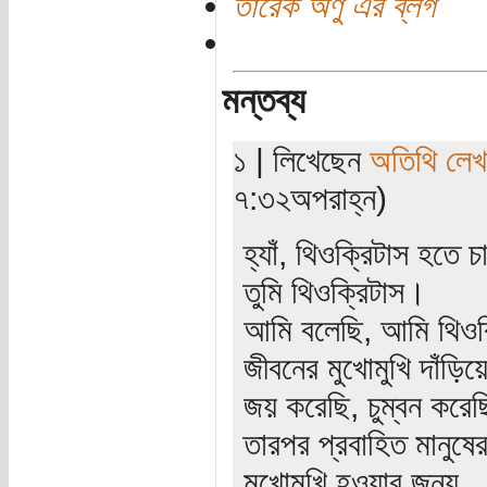
তারেক অণু এর ব্লগ
মন্তব্য
১ | লিখেছেন
অতিথি লে
৭:৩২অপরাহ্ন)
হ্যাঁ, থিওক্রিটাস হতে
তুমি থিওক্রিটাস।
আমি বলেছি, আমি থিওক
জীবনের মুখোমুখি দাঁড়িয়
জয় করেছি, চুম্বন করে
তারপর প্রবাহিত মানুষে
মুখোমুখি হওয়ার জন্য