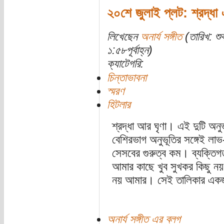
২০শে জুলাই প্লট: শ্রদ্ধা 
লিখেছেন
অনার্য সঙ্গীত
(তারিখ: শু
১:৫৮পূর্বাহ্ন)
ক্যাটেগরি:
চিন্তাভাবনা
স্মরণ
হিটলার
শ্রদ্ধা আর ঘৃণা। এই দুটি অনুভ
বেশিরভাগ অনুভূতির সঙ্গেই লা
সেসবের গুরুত্ব কম। ব্যক্তিগ
আমার কাছে খুব সুখকর কিছু নয়। 
নয় আমার। সেই তালিকার একজ
অনার্য সঙ্গীত এর ব্লগ