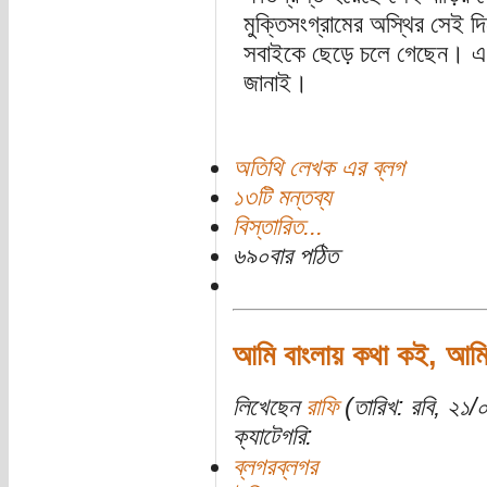
মুক্তিসংগ্রামের অস্থির সেই দ
সবাইকে ছেড়ে চলে গেছেন। এ কব
জানাই।
অতিথি লেখক এর ব্লগ
১৩টি মন্তব্য
বিস্তারিত...
৬৯০বার পঠিত
আমি বাংলায় কথা কই, আমি
লিখেছেন
রাফি
(তারিখ: রবি, ২১/০
ক্যাটেগরি:
ব্লগরব্লগর