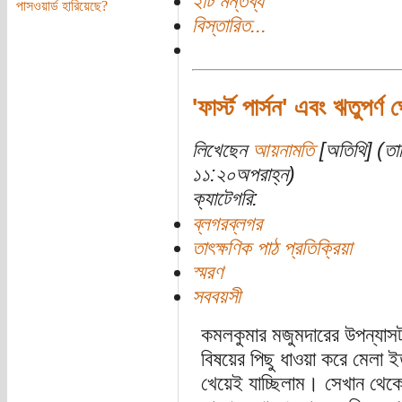
২টি মন্তব্য
পাসওয়ার্ড হারিয়েছে?
বিস্তারিত...
'ফার্স্ট পার্সন' এবং ঋতুপর্ণ 
লিখেছেন
আয়নামতি
[অতিথি] (তা
১১:২০অপরাহ্ন)
ক্যাটেগরি:
ব্লগরব্লগর
তাৎক্ষণিক পাঠ প্রতিক্রিয়া
স্মরণ
সববয়সী
কমলকুমার মজুমদারের উপন্যা
বিষয়ের পিছু ধাওয়া করে মেলা ই
খেয়েই যাচ্ছিলাম। সেখান থেকে