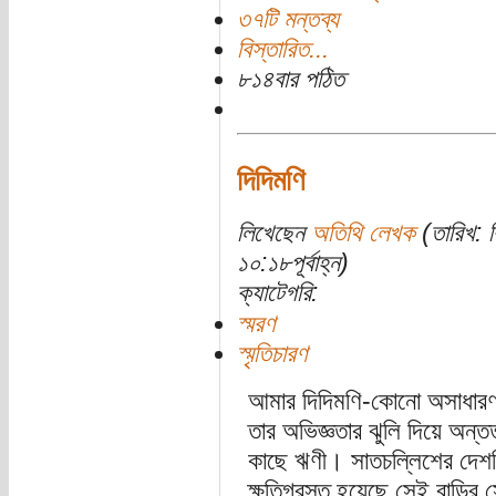
৩৭টি মন্তব্য
বিস্তারিত...
৮১৪বার পঠিত
দিদিমণি
লিখেছেন
অতিথি লেখক
(তারিখ: ব
১০:১৮পূর্বাহ্ন)
ক্যাটেগরি:
স্মরণ
স্মৃতিচারণ
আমার দিদিমণি-কোনো অসাধারণ ন
তার অভিজ্ঞতার ঝুলি দিয়ে অন
কাছে ঋণী। সাতচল্লিশের দেশবি
ক্ষতিগ্রস্ত হয়েছে সেই বাড়ির সে