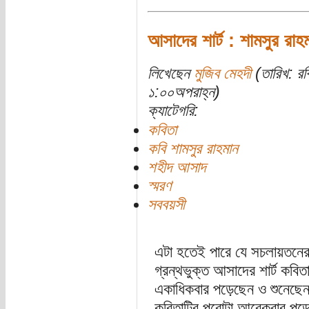
আসাদের শার্ট : শামসুর রাহ
লিখেছেন
মুজিব মেহদী
(তারিখ: র
১:০০অপরাহ্ন)
ক্যাটেগরি:
কবিতা
কবি শামসুর রাহমান
শহীদ আসাদ
স্মরণ
সববয়সী
এটা হতেই পারে যে সচলায়তনের
গ্রন্থভুক্ত আসাদের শার্ট কবি
একাধিকবার পড়েছেন ও শুনেছেন
কবিতাটির পুরোটা আরেকবার পড়ে