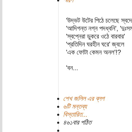
স্মরণ
'উদ্ভট উটের পিঠে চলেছে স্বদে
'আদিগন্ত নগ্ন পদধ্বনি', 'দুঃস
'স্বপ্নেরা ডুকরে ওঠে বারবার'
'প্রতিদিন ঘরহীন ঘরে' জ্বলে
'এক ফোটা কেমন অনল'!?
'বন...
শেখ জলিল এর ব্লগ
৬টি মন্তব্য
বিস্তারিত...
৪৬১বার পঠিত