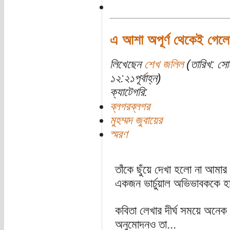
এ আশা অপূর্ণ থেকেই গেল
লিখেছেন
শেখ জলিল
(তারিখ: সো
১২:২১পূর্বাহ্ন)
ক্যাটেগরি:
ব্লগরব্লগর
মুহম্মদ জুবায়ের
স্মরণ
তাঁকে ছুঁয়ে দেখা হলো না আমা
একজন ভার্চুয়াল অভিভাবককে 
কবিতা লেখার দীর্ঘ সময়ে অনেক 
অনুমোদনও তা...