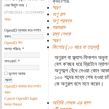
ক্যাটেগরি:
নেয়া কিছুটা সময় ।
স্মরণ
07/08/2024 - 11:53অপরাহ্ন
অণু গল্প
আরও
অণু প্রবন্ধ
পরশুরাম
OpenID ব্যবহার করে লগইন
রম্য লেখক
করুন:
স্মরণ
OpenID কি?
কিশোর (১০ বছর বা তদুর্দ্ধ)
সদস্য পরিচয়:
*
অণুগল্প বা ফ্ল্যাশ-ফিকশন অধু
পাসওয়ার্ড:
*
বেশ ক'বছর ধরে ব্রিটেনে ন্যা
অণুগল্পে বেঁধে দেওয়া কোন আ
ভুলোনা আমায়
১০০ শব্দের মধ্যে শেষ হওয়া চা
কে অণুগল্প বলে মনে করেন।
OpenID ব্যবহার করে লগইন
করুন
Cancel OpenID login
অতিথি লেখক এর ব্লগ
সদস্য নিবন্ধন