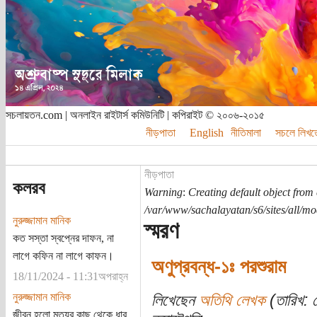
সচলায়তন.com | অনলাইন রাইটার্স কমিউনিটি | কপিরাইট © ২০০৬-২০১৫
নীড়পাতা
English
নীতিমালা
সচলে লিখত
নীড়পাতা
কলরব
Warning
:
Creating default object from
/var/www/sachalayatan/s6/sites/all/m
নুরুজ্জামান মানিক
স্মরণ
কত সস্তা স্বপ্নের দাফন, না
লাগে কফিন না লাগে কাফন।
অণুপ্রবন্ধ-১ঃ পরশুরাম
18/11/2024 - 11:31অপরাহ্ন
নুরুজ্জামান মানিক
লিখেছেন
অতিথি লেখক
(তারিখ: স
জীবন হলো মৃত্যুর কাছ থেকে ধার