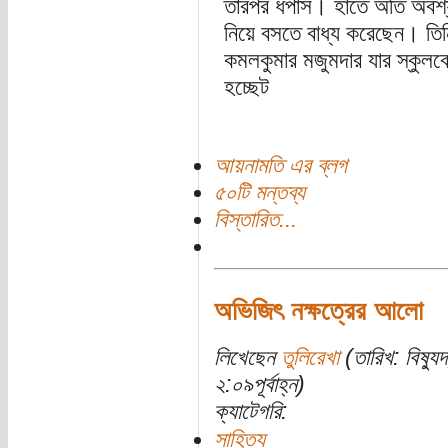
তারপর ধপাস। হাতে অতি অবশ্
নিয়ে বসতে বাধ্য করেছেন। তিন
কমলকুমার মজুমদার যার স্কুলবেল
হচ্ছেট
আয়নামতি এর ব্লগ
৫০টি মন্তব্য
বিস্তারিত...
অভিজিৎ নক্ষত্রের আলো
লিখেছেন
তুলিরেখা
(তারিখ: বিষ্য
২:০৯পূর্বাহ্ন)
ক্যাটেগরি:
সাহিত্য