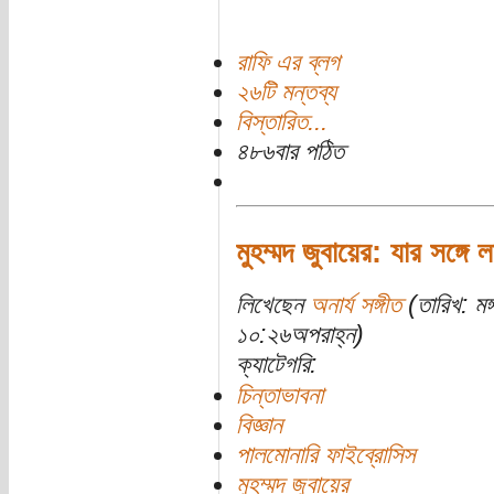
রাফি এর ব্লগ
২৬টি মন্তব্য
বিস্তারিত...
৪৮৬বার পঠিত
মুহম্মদ জুবায়ের: যার সঙ্গে
লিখেছেন
অনার্য সঙ্গীত
(তারিখ: মঙ
১০:২৬অপরাহ্ন)
ক্যাটেগরি:
চিন্তাভাবনা
বিজ্ঞান
পালমোনারি ফাইব্রোসিস
মুহম্মদ জুবায়ের