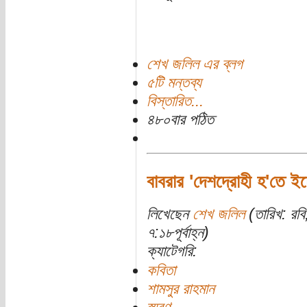
শেখ জলিল এর ব্লগ
৫টি মন্তব্য
বিস্তারিত...
৪৮০বার পঠিত
বাবরার 'দেশদ্রোহী হ'তে ইচ
লিখেছেন
শেখ জলিল
(তারিখ: রব
৭:১৮পূর্বাহ্ন)
ক্যাটেগরি:
কবিতা
শামসুর রাহমান