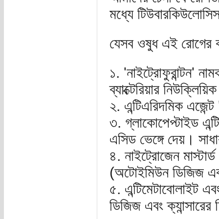
মধ্যে টিউবারকিউলোসি
যেসব ওষুধ এই রোগের 
১. 'নাইট্রোফুরান্টন' ন
ব্যাক্টেরিয়ার নিউক্লিয়ি
২. এন্টিএরিদমিক এজেন্
৩. গ্লাকোপেপ্টাইড এন্টি
এসিড ভেঙ্গে দেয়। সাধা
৪. নাইট্রোজেন মাস্টার
(অটোইমিউন ডিজিজ এবং ক
৫. এন্টিমেটাবোলাইট এব
ডিজিজ এবং ক্যান্সারের 