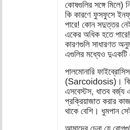
কোষগুলির সঙ্গে মিলে) ন
কি কারণে ফুসফুসে ইনফ
পারে! কোন সদুত্তর ন
একের অধিক হতে পারে!
কারণগুলি সাধারণত অন
এগুলির মধ্যেও দুএকটি
পালমোনারি ফাইব্রোসি
(Sarcoidosis)। কিছু
এসবেস্টস, ধাতব বর্জ্য 
প্রক্রিয়াজাত করার কা
থাকে বেশি। ধুমপান সেই
আমাদের চেনা যে রোগগু