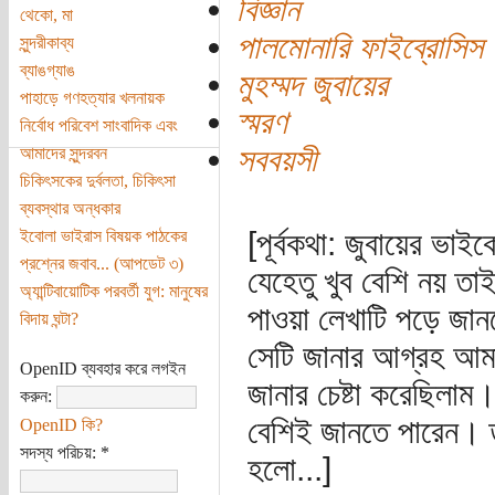
বিজ্ঞান
থেকো, মা
পালমোনারি ফাইব্রোসিস
সুন্দরীকাব্য
ব্যাঙগ্যাঙ
মুহম্মদ জুবায়ের
পাহাড়ে গণহত্যার খলনায়ক
স্মরণ
নির্বোধ পরিবেশ সাংবাদিক এবং
সববয়সী
আমাদের সুন্দরবন
চিকিৎসকের দুর্বলতা, চিকিৎসা
ব্যবস্থার অন্ধকার
[পূর্বকথা: জুবায়ের ভ
ইবোলা ভাইরাস বিষয়ক পাঠকের
প্রশ্নের জবাব... (‌আপডেট ৩)
যেহেতু খুব বেশি নয় তাই
অ্যান্টিবায়োটিক পরবর্তী যুগ: মানুষের
পাওয়া লেখাটি পড়ে জান
বিদায় ঘন্টা?
সেটি জানার আগ্রহ আম
OpenID ব্যবহার করে লগইন
জানার চেষ্টা করেছিলাম
করুন:
বেশিই জানতে পারেন। ত
OpenID কি?
সদস্য পরিচয়:
*
হলো...]