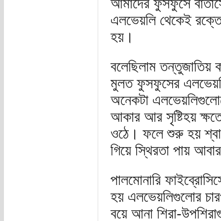
আমাদের ফুসফুসে বাতাসের 
এলভেয়লি থেকেই রক্তে
হয়।
বলেছিলাম তন্তুজাতিয় 
মুলত ফুসফুসের এলভেয়লি
অনেকটা এলভেয়লিগুলোক
আকার আর সৃষ্টিহয় ক্ষত
ওঠে। ফলে শুরু হয় শ্ব
গিয়ে স্থিরতা পায় আবা
পালমোনারি ফাইব্রোসিস
হয় এলভেয়লিগুলোর চার
বয়ে আনা শিরা-উপশিরা