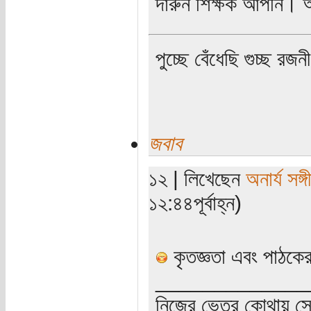
দারুন শিক্ষক আপনি। অ
পুচ্ছে বেঁধেছি গুচ্ছ রজনী
জবাব
১২ | লিখেছেন
অনার্য সঙ্গ
১২:৪৪পূর্বাহ্ন)
কৃতজ্ঞতা এবং পাঠকের 
_____________
নিজের ভেতর কোথায় সে ত