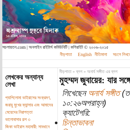
সচলায়তন.com | অনলাইন রাইটার্স কমিউনিটি | কপিরাইট © ২০০৬-২০১৫
নীড়পাতা
English
নীতিমালা
সচলে লিখত
নীড়পাতা
»
ব্লগ
»
অনার্য সঙ্গীত এর ব্লগ
লেখকের অন্যান্য
মুহম্মদ জুবায়ের: যার সঙ্
লেখা
লিখেছেন
অনার্য সঙ্গীত
(তা
প্যাপিলোমা ভাইরাসের সংক্রমণ,
১০:২৬অপরাহ্ন)
জরায়ু মুখের ক্যান্সার এবং আমাদের
ক্যাটেগরি:
মেয়েদের নিরাপত্তা
ভালোবাসার গল্প ৩
চিন্তাভাবনা
জিকা ভাইরাস মহামারী: সাবধানে