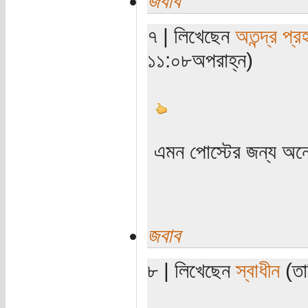
জবাব
৭ | লিখেছেন
অতন্দ্র প্র
১১:০৮অপরাহ্ন)
এমন পোস্টের জন্য অন
জবাব
৮ | লিখেছেন
স্বাধীন
(তা