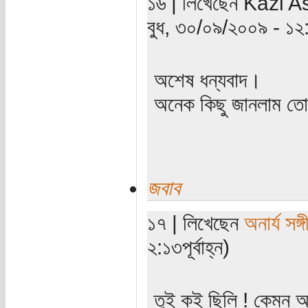
১৬ | লিখেছেন Kazi As
বুধ, ৩০/০৯/২০০৯ - ১২:২৯
অশেষ ধন্যবাদ।
অনেক কিছু জানলাম তো
জবাব
১৭ | লিখেছেন
অনার্য সঙ্গ
২:১৩পূর্বাহ্ন)
তুই কই ছিলি ! কেমন 