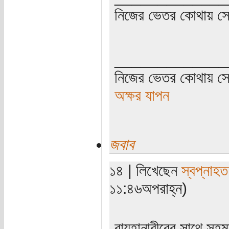
নিজের ভেতর কোথায় সে ত
_____________
নিজের ভেতর কোথায় সে 
অক্ষর যাপন
জবাব
১৪ | লিখেছেন
স্বপ্নাহত
১১:৪৬অপরাহ্ন)
রায়হানাবীরের সাথে স