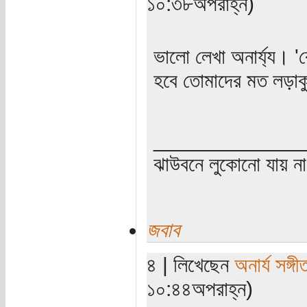
১০:৩৮অপরাহ্ন)
ভালো লেখা অনার্য্য। '
হবে তোমাদের মত লড়াকু 
_____________
ঝাউবনে লুকোনো যায় না
জবাব
৪ | লিখেছেন
অনার্য সঙ্গী
১০:৪৪অপরাহ্ন)