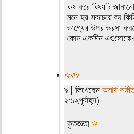
কষ্ট করে বিষয়টি জানা
মনে হয় সবচেয়ে বদ কি
ভাগ্যের উপর ভরসা করত
কোন একদিন এগুলোকেও
জবাব
৯ | লিখেছেন
অনার্য সঙ্গী
২:১২পূর্বাহ্ন)
কৃতজ্ঞতা
_____________