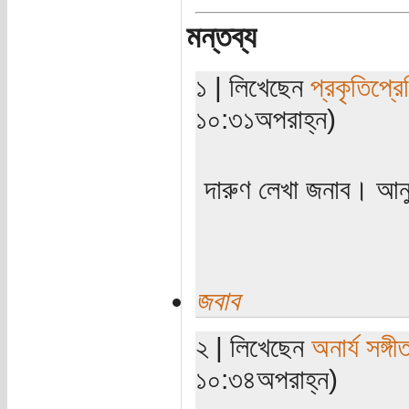
মন্তব্য
১ | লিখেছেন
প্রকৃতিপ্র
১০:৩১অপরাহ্ন)
দারুণ লেখা জনাব। আন
জবাব
২ | লিখেছেন
অনার্য সঙ্গী
১০:৩৪অপরাহ্ন)