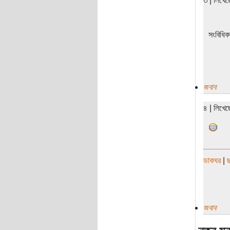
৩ | লিখেছ
সংবিধিবদ
জবাব
৪ | লিখে
ডাকঘর
|
ছ
জবাব