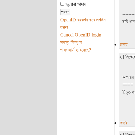
ভুলোনা আমায়
--------
OpenID ব্যবহার করে লগইন
চাবি থা
করুন
Cancel OpenID login
সদস্য নিবন্ধন
জবাব
পাসওয়ার্ড হারিয়েছে?
২ | লিখে
আপনার স
====
চিত্ত থা
জবাব