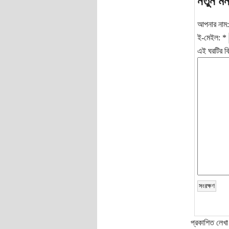
নতুন মন
আপনার নাম
ই-মেইল:
*
এই ঘরটির বি
প্রকাশিত লেখা 