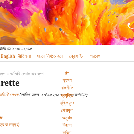
পিরাইট © ২০০৬-২০১৫
English
নীতিমালা
সচলে লিখতে হলে
প্রোফাইল
প্রবেশ
গল্প
ব্লগ
»
অতিথি লেখক এর ব্লগ
rette
ভ্রমণ
রাজনীতি
অতিথি লেখক
(তারিখ: মঙ্গল, ১৩/১১/২০০৭ - ৭:৩৬অপরাহ্ন)
প্রযুক্তি
মুক্তিযুদ্ধ
খেলাধুলা
te
অনুবাদ
র বা তদুর্দ্ধ)
বিজ্ঞান
কবিতা