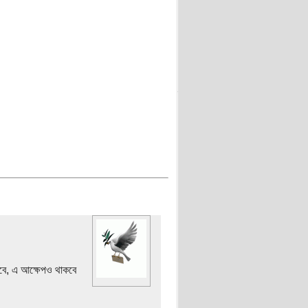
দিবে, এ আক্ষেপও থাকবে