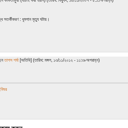
েন কাকতাড়ুয়া (যাচাই করা হয়নি) (তারিখ: বিষ্যুদ, ১৫/১১/২০০৭ - ৫:১১অপরাহ্ন)
্ধ সতর্কীকরণ : ধূমপান মৃত্যু ঘটায়।
ছেন
তাপস শর্মা
[অতিথি] (তারিখ: মঙ্গল, ১৩/১১/২০১২ - ১১:৩৮অপরাহ্ন)
বিঘর