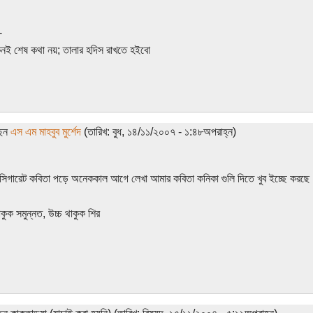
-
কনই শেষ কথা নয়; তালার হদিস রাখতে হইবো
ছেন
এস এম মাহবুব মুর্শেদ
(তারিখ: বুধ, ১৪/১১/২০০৭ - ১:৪৮অপরাহ্ন)
িগারেট কবিতা পড়ে অনেককাল আগে লেখা আমার কবিতা কনিকা গুলি দিতে খুব ইচ্ছে করছে
কুক সমুন্নত, উচ্চ থাকুক শির