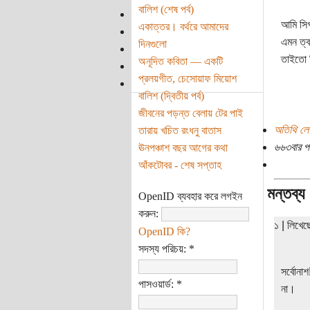
বালিশ (শেষ পর্ব)
আমি সিগ
একাত্তর। বর্থরে আমাদের
এমন ত্ব
দিনগুলো
তাইতো স
অনূদিত কবিতা — একটি
প্রলয়গীত, চেসোয়াফ মিয়োশ
বালিশ (দ্বিতীয় পর্ব)
জীবনের পড়ন্ত বেলায় টের পাই
অতিথি লে
তারায় খচিত রংধনু বাতাস
৬৬৩বার প
ঊনপঞ্চাশ বছর আগের কথা
আঁকটোবর - শেষ সপ্তাহ
মন্তব্য
OpenID ব্যবহার করে লগইন
করুন:
১ | লিখে
OpenID কি?
সদস্য পরিচয়:
*
সর্বোনা
পাসওয়ার্ড:
*
না।