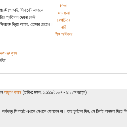
শিক্ষা
ারেট পোড়াই, সিগারেট আমাকে
রম্যরচনা
রিত প্রতিদান দেয়না কেউ
রেখাচিত্র
িগারেট প্রিয় আমার, তোমার চেয়েও।
নারী
শিশু অধিকার
খক এর ব্লগ
ঠিত
ছেন
অছ্যুৎ বলাই
(তারিখ: মঙ্গল, ১৩/১১/২০০৭ - ৯:১১অপরাহ্ন)
শ! অর্ধদগ্ধ সিগারেট এখানে সেখানে ফেলবেন না। তার চুলটানা দিন, সে ঠিকই কানমলা দিয়ে 