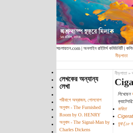
সচলায়তন.com | অনলাইন রাইটার্স কমিউনিটি | ক
নীড়পাতা
নীড়পাতা
»
লেখকের অন্যান্য
Ciga
লেখা
লিখেছেন
পরীবাগে অঘ্রাজম, গোলযোগ
ক্যাটেগরি:
অনুবাদ - The Furnished
কবিতা
Room by O. HENRY
Cigera
অনুবাদ - The Signal-Man by
যুবা (১৮ বছ
Charles Dickens