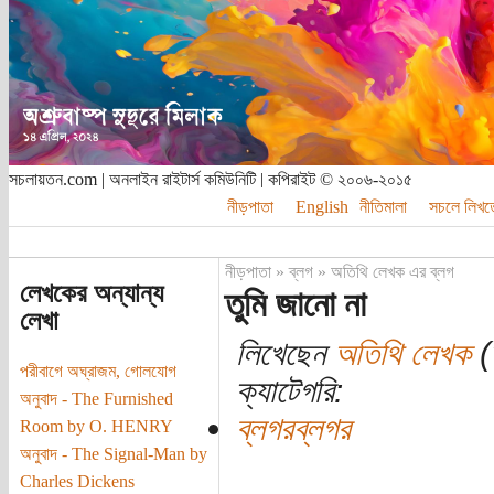
সচলায়তন.com | অনলাইন রাইটার্স কমিউনিটি | কপিরাইট © ২০০৬-২০১৫
নীড়পাতা
English
নীতিমালা
সচলে লিখত
নীড়পাতা
»
ব্লগ
»
অতিথি লেখক এর ব্লগ
লেখকের অন্যান্য
তুমি জানো না
লেখা
লিখেছেন
অতিথি লেখক
(ত
পরীবাগে অঘ্রাজম, গোলযোগ
ক্যাটেগরি:
অনুবাদ - The Furnished
ব্লগরব্লগর
Room by O. HENRY
অনুবাদ - The Signal-Man by
Charles Dickens