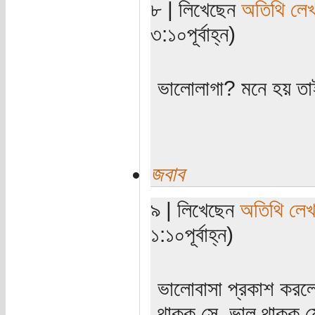
৮ | লিখেছেন
অতিথি লে
৩:১০পূর্বাহ্ন)
ভালোলাগা? মনে হয় ত
জবাব
৯ | লিখেছেন
অতিথি লে
১:১০পূর্বাহ্ন)
ভালোবাসা প্রকাশ করল
থাকুক সে, ভাল থাকুক য