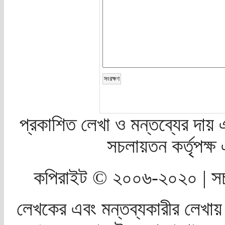
প্রকাশিত লেখা ও মন্তব্যের দায় 
সচলায়তন কর্তৃপক্
কপিরাইট © ২০০৬-২০২০ | সচ
লেখকের এবং মন্তব্যকারীর লেখায়