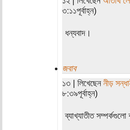
১২ | লিখেছেন
অতিথি ল
৩:১১পূর্বাহ্ন)
ধন্যবাদ।
জবাব
১৩ | লিখেছেন
নীড় সন্ধা
৮:৩৯পূর্বাহ্ন)
‍‌ব্যাখ্যাতীত সম্পর্কগুলো 