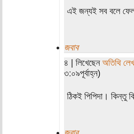
এই জন্যই সব বলে ফেল
জবাব
৪ | লিখেছেন
অতিথি লে
৩:০৯পূর্বাহ্ন)
ঠিকই পিপিদা। কিন্তু ক
জবাব