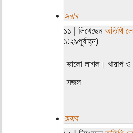
জবাব
১১ | লিখেছেন
অতিথি ল
১:২৯পূর্বাহ্ন)
ভালো লাগল। খারাপ ও
সজল
জবাব