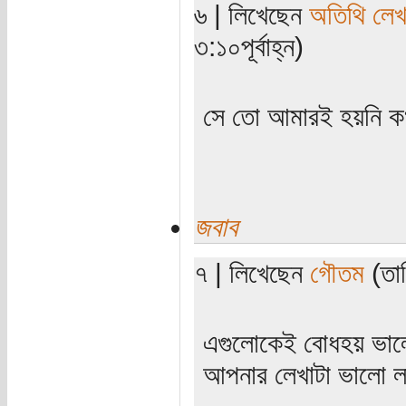
৬ | লিখেছেন
অতিথি লে
৩:১০পূর্বাহ্ন)
সে তো আমারই হয়নি 
জবাব
৭ | লিখেছেন
গৌতম
(তার
এগুলোকেই বোধহয় ভালো
আপনার লেখাটা ভালো