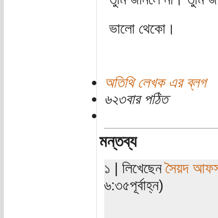
ভালো থেকো।
অতিথি লেখক এর ব্লগ
৬২৩বার পঠিত
মন্তব্য
১ | লিখেছেন
সৈয়দ আফস
৬:৩৫পূর্বাহ্ন)