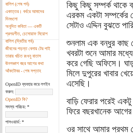
কিছু কিছু সম্পর্ক থাকে
বালিশ (শেষ পর্ব)
একাত্তর। বর্থরে আমাদের
এরকম একটা সম্পর্কের
দিনগুলো
সেটাও এদ্দিন বুঝতে পার
অনূদিত কবিতা — একটি
প্রলয়গীত, চেসোয়াফ মিয়োশ
শুনলাম এক বন্ধুর কাছ 
বালিশ (দ্বিতীয় পর্ব)
জীবনের পড়ন্ত বেলায় টের পাই
খবরটা শুনে আমার মধ্য
তারায় খচিত রংধনু বাতাস
করে গেছি অফিসে। ঘাড়
ঊনপঞ্চাশ বছর আগের কথা
আঁকটোবর - শেষ সপ্তাহ
মিলে দুপুরের খাবার খেয়
এসেছি।
OpenID ব্যবহার করে লগইন
করুন:
বাড়ি ফেরার পরেই একটু
OpenID কি?
সদস্য পরিচয়:
*
ফিরে বছরখানেক আগের 
পাসওয়ার্ড:
*
ওর সাথে আমার প্রথম 