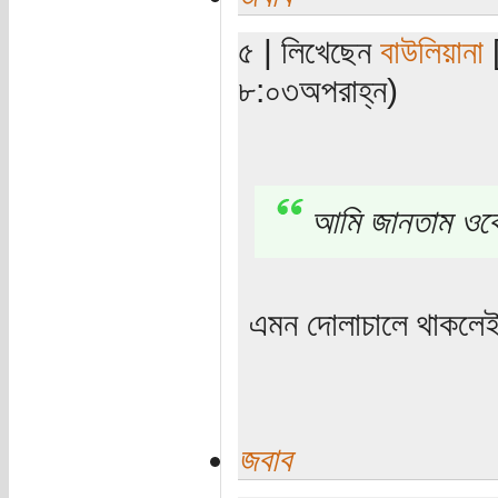
৫ | লিখেছেন
বাউলিয়ানা
[
৮:০৩অপরাহ্ন)
আমি জানতাম ওকে
এমন দোলাচালে থাকলেই
জবাব