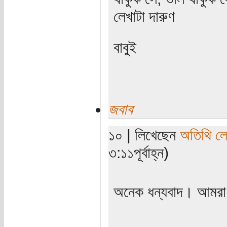
লেখাটা দারুণ
বাবুই
জবাব
১০ | লিখেছেন
অতিথি ল
৩:১১পূর্বাহ্ন)
অনেক ধন্যবাদ। আমরা