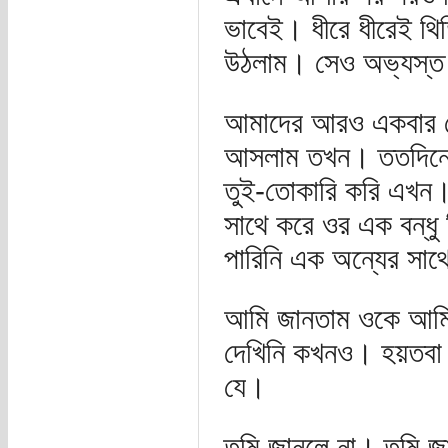
ভাবেই। ধীরে ধীরেই থ
উঠলাম। সেও অভ্যস্ত হ
আমাদের আরও একবার দে
আসলাম তখন। ততদিনে আ
তুই-তোকারি করি এখন। 
সাথে করে ওর এক বন্ধ
পারিনি এক অন্যের সা
আমি জানতাম ওকে আমি 
দেখিনি কখনও। হয়তবা 
যে।
তুমি জানলে না। তুমি 