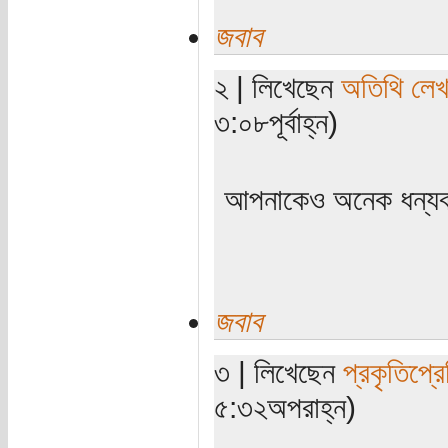
জবাব
২ | লিখেছেন
অতিথি লে
৩:০৮পূর্বাহ্ন)
আপনাকেও অনেক ধন্যব
জবাব
৩ | লিখেছেন
প্রকৃতিপ্র
৫:৩২অপরাহ্ন)