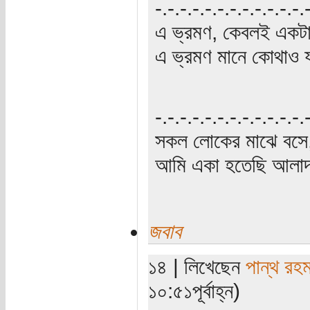
-.-.-.-.-.-.-.-.-.-.-.-.
এ ভ্রমণ, কেবলই একটা 
এ ভ্রমণ মানে কোথাও 
‍‌-.-.-.-.-.-.-.-.-.-.-.-
সকল লোকের মাঝে বসে,
আমি একা হতেছি আলাদা
জবাব
১৪ | লিখেছেন
পান্থ রহ
১০:৫১পূর্বাহ্ন)