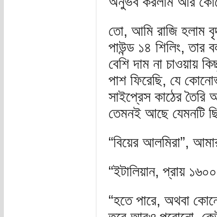
অনুভব করলাম আর কোন
তো, আমি রাজি হলাম বৃদ
পাউন্ড ১৪ শিলিং, তার
বেশি দাম না চাওয়ায় ক
পাশ ফিরেছি, যে কোনো
সাইপ্রেস কাঠের তৈরি
তেমনই আছে যেমনটি ছ
“বিয়ের আলমিরা”, আমার জ
“ইটালিয়ান, প্রায় ১৬০
“হতে পারে, অথবা কোনো 
তবে আরও পুরোনো, কেউ