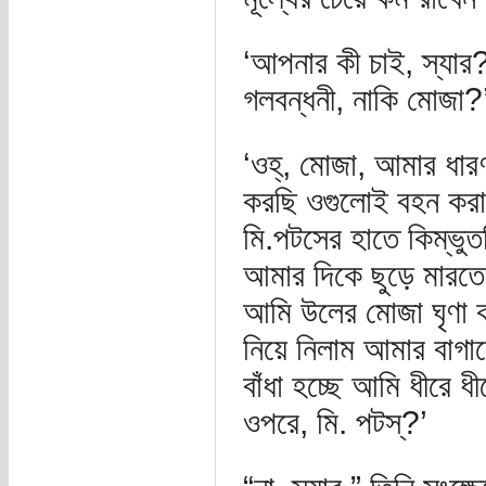
‘আপনার কী চাই, স্যার?’
গলবন্ধনী, নাকি মোজা?
‘ওহ্, মোজা, আমার ধারণা
করছি ওগুলোই বহন করা
মি.পটসের হাতে কিম্ভু
আমার দিকে ছুড়ে মারত
আমি উলের মোজা ঘৃণা 
নিয়ে নিলাম আমার বাগান
বাঁধা হচ্ছে আমি ধীরে ধ
ওপরে, মি. পটস্?’