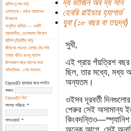
দ্য ভার্জিন অব দ্য সান
বালিশ (শেষ পর্ব)
হেনরি রাইডার হ্যাগার্ড
একাত্তর। বর্থরে আমাদের
দিনগুলো
যুবা (১৮ বছর বা তদুর্দ্ধ)
অনূদিত কবিতা — একটি
প্রলয়গীত, চেসোয়াফ মিয়োশ
বালিশ (দ্বিতীয় পর্ব)
সুধী,
জীবনের পড়ন্ত বেলায় টের পাই
তারায় খচিত রংধনু বাতাস
এই প্রায় পঁয়ত্রিশ বছ
ঊনপঞ্চাশ বছর আগের কথা
আঁকটোবর - শেষ সপ্তাহ
ছিল, তার মধ্যে, মধ্য আ
অন্যতম।
OpenID ব্যবহার করে লগইন
করুন:
ওইসব দূরবর্তী দিনগুলো
OpenID কি?
সদস্য পরিচয়:
*
পেরুর সেই অসামান্য 
কিংবদন্তিও—স্প্যানিশ
পাসওয়ার্ড:
*
অনেক আগে, সেই অনাবিষ