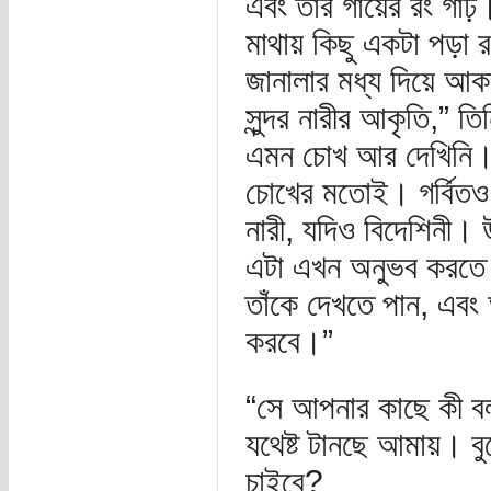
এবং তাঁর গায়ের রং গাঢ়
মাথায় কিছু একটা পড়া 
জানালার মধ্য দিয়ে আকা
সুন্দর নারীর আকৃতি,” 
এমন চোখ আর দেখিনি। ব
চোখের মতোই। গর্বিত
নারী, যদিও বিদেশিনী।
এটা এখন অনুভব করতে 
তাঁকে দেখতে পান, এব
করবে।”
“সে আপনার কাছে কী বল
যথেষ্ট টানছে আমায়। বুড়ো
চাইবে?