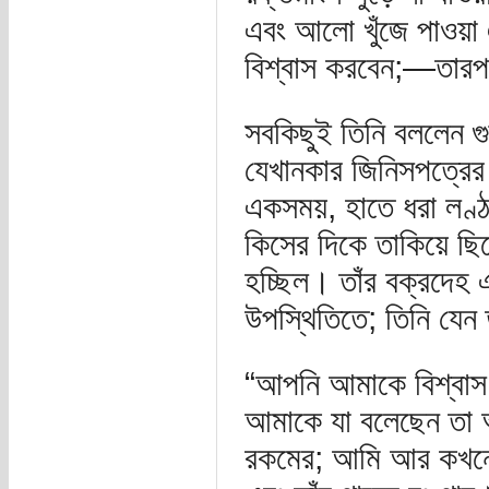
এবং আলো খুঁজে পাওয়া 
বিশ্বাস করবেন;—তা
সবকিছুই তিনি বললেন গু
যেখানকার জিনিসপত্রের স
একসময়, হাতে ধরা লণ্ঠন
কিসের দিকে তাকিয়ে ছিল
হচ্ছিল। তাঁর বক্রদেহ
উপস্থিতিতে; তিনি যেন
“আপনি আমাকে বিশ্বাস 
আমাকে যা বলেছেন তা আ
রকমের; আমি আর কখনোই