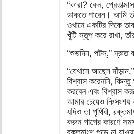
“কারা? কেন, প্রেতাত্ম
ডাকতে পারেন। আমি তাঁদ
ওখানে একটির দিকে তাক
খুঁটি স্তূপ করে রাখা, তা
“শুভদিন, পটস্,” দ্রুত
“যেখানে আছেন দাঁড়া
বিশ্বাস করেননি, কিন্
করবেন এবং বিশ্বাস ক
আমার চেয়েও নিঃসংশয় 
যদিও তা পৃথিবী, রক্ত
করুন পাপের কারণে সমস্
রক্তমাংশ পুড়ে না যাওয়া