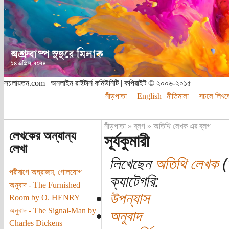
সচলায়তন.com | অনলাইন রাইটার্স কমিউনিটি | কপিরাইট © ২০০৬-২০১৫
নীড়পাতা
English
নীতিমালা
সচলে লিখত
নীড়পাতা
»
ব্লগ
»
অতিথি লেখক এর ব্লগ
লেখকের অন্যান্য
সূর্যকুমারী
লেখা
লিখেছেন
অতিথি লেখক
(ত
পরীবাগে অঘ্রাজম, গোলযোগ
ক্যাটেগরি:
অনুবাদ - The Furnished
উপন্যাস
Room by O. HENRY
অনুবাদ - The Signal-Man by
অনুবাদ
Charles Dickens