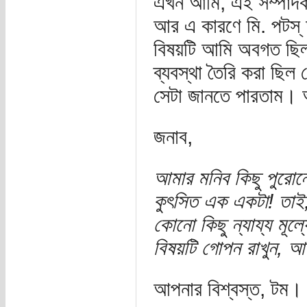
এখন আমি, এই সম্পাদক 
আর এ কারণে মি. পটস্ 
বিষয়টি আমি অবগত ছিল
ব্যবস্থা তৈরি করা ছি
সেটা জানতে পারতাম। 
জনাব,
আমার মনিব কিছু পুরোনো,
কুৎসিত এক একটা! তাই,
কোনো কিছু ন্যায্য মূ
বিষয়টি গোপন রাখুন, আম
আপনার বিশ্বস্ত, টম।