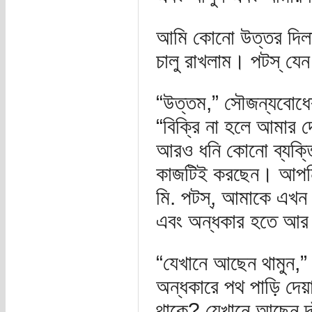
আমি কোনো উত্তর দিলাম ন
চালু রাখলাম। পটস্ য
“উত্তম,” সৌজন্যবোধে
“বিক্রি না হলে আমার 
আরও ধনি কোনো ব্যক্ত
কাজটিই করছেন। আপনি 
মি. পটস্, আমাকে এখন 
এবং অন্ধকার হতে আর 
“যেখানে আছেন থামুন,”
অন্ধকারে পথ পাড়ি দেয়
থাকে? যেখানে আছেন দা