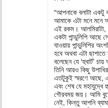
“আপনাকে বলাটা একটু ক
আমাকে এটা মনে মনে অনু
এই রকম। আলমিরাটা, 
একটা পান্ডুলিপি আছে স
যাওয়ায় পান্ডুলিপির অ
হবে অথবা এটা ছাপাতে 
বলেছেন যে ‘হুবার্ট’ চা
তিনি আরও কিছু উপাধি
এতটুকুই স্মরণে আছে, এক
এবং শেষ যে মহাযুদ্ধে 
গৌরবময় জয়। আমি বুঝে
নেই, কিন্তু আপনি ব্যা