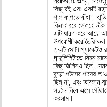
সংরক্ষণের জন্য, যেহে
কিছু বই এবং একটি রহস্
শাল কাপড়ে বাঁধা। বান
কিনার ধরে ভেতরে উঁকি 
এটি ধারণ করে আছে আরেক
উপযোগী করে তৈরি করা প
একটি মোটা প্যাকেটও র
পান্ডুলিপিটাতে নিম্ন
কিছু জিনিসও ছিল, যেমন 
বুড়ো পটসের পায়ের আ
ছিল না, এবং ভাবলাম বা
লণ্ঠন নিয়ে এসে পৌঁছা
করলাম।