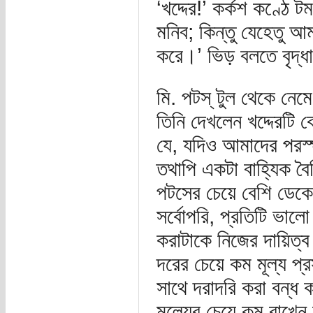
‘খদ্দের!’ কর্কশ কণ্ঠে 
মনিব; কিন্তু যেহেতু 
করে।’ ভিড় বলতে বৃদ্
মি. পটস্ টুল থেকে নেম
তিনি দেখলেন খদ্দেরটি
যে, যদিও আমাদের পরস্প
তথাপি একটা বাহ্যিক বৈ
পটসের চেয়ে বেশি ডেকে 
সর্বোপরি, প্রতিটি ভা
করাটাকে নিজের দায়িত্ব
দরের চেয়ে কম মূল্য প
সাথে দরাদরি করা বন্ধ 
মূল্যের চেয়ে কম রাখেন