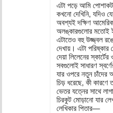
এটা পড়ে আমি পোশাকটা
কখনো দেখিনি, যদিও যেস
অবশ্যই দক্ষিণ আমেরিক
অলঙ্কারগুলোর মতোই ইন
এটাতেও বহু উজ্জ্বল র
দেখায়। এটা পরিষ্কার 
দেয়া লিলেনের স্কার্টে
সবগুলোই সাধারণ স্বর্
যার ওপরে নতুন চাঁদের
চিড় ধরেছে, কী কারণে ত
ভেতর যত্নের সাথে লাগ
চিরকুট মোড়ানো যার লেখা
লেখিকার পিতার—