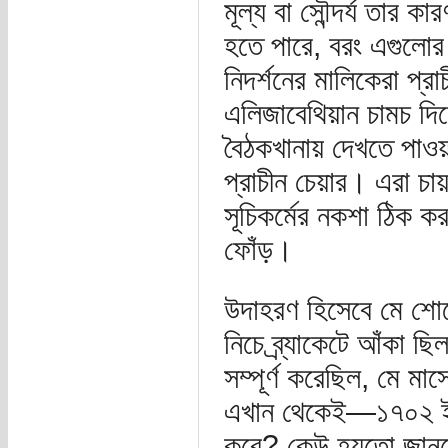
মূল্য বা সৌন্দর্য তার 
হতে পারে, বরং এগুলোর 
নিদর্শনের মালিকেরা প্রা
এলিজাবেথিয়ান চামচ দিয়
বৈঠকখানায় দেখতে পাওয়
প্রাচীন চেয়ার। এরা চায় 
সূচিকর্মের নকশা ঠিক কর
ফোঁড়।
উদাহরণ হিসেবে মে শোর
নিচে ব্র্যাকেটে আঁকা ছ
সম্পূর্ণ করেছিল, মে ম
এখান থেকেই—১৭০২ ইং 
করে? কেউ হয়তো জানবে