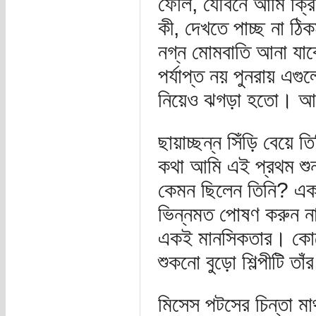
ফেলি, যৌবনে আমি ক্রিক
কী, দেখতে পাচ্ছ না ঠি
নগ্ন মোমবাতি আনা যা
পর্যাপ্ত নয় পুনরায় এগ
নিয়েও ঝগড়া হতো। আপনি
ছায়াচ্ছন্ন সিঁড়ি বেয়ে 
কথা আমি এই প্রথম শুনল
কেমন ছিলেন তিনি? একজন
ভিন্নমত পোষণ করুন না
একই মানসিকতার। কোনো 
শুকনো বুড়ো শিল্পীটি ত
মিসেস পটসের চিন্তা মা