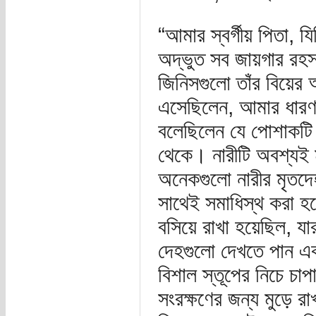
“আমার স্বর্গীয় পিতা,
অদ্ভুত সব জায়গার রহস্
জিনিসগুলো তাঁর বিয়ের
এসেছিলেন, আমার ধারণ
বলেছিলেন যে পোশাকটি 
থেকে। নারীটি অবশ্যই 
অনেকগুলো নারীর মৃতদেহ 
সাথেই সমাধিস্থ করা হ
বসিয়ে রাখা হয়েছিল, যা
দেহগুলো দেখতে পান একট
বিশাল স্তূপের নিচে চা
সংরক্ষণের জন্য মুড়ে র