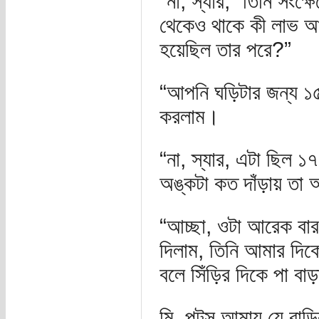
“না, স্যার,” তিনি সংক্
থেকেও থাকে কী লাভ আপ
হয়েছিল তার পরে?”
“আপনি ঘড়িটার জন্য ১৫ 
করলাম।
“না, স্যার, এটা ছিল ১
অঙ্কটা কত দাঁড়ায় তা
“আচ্ছা, ওটা আরেক বার
দিলাম, তিনি আমার দিক
বলে সিঁড়ির দিকে পা বা
মি. পটস্ আমায় যে বাড়