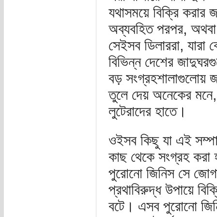
যথাসময়ে বিক্রি করার জন
অব্যবহিত পরপর, অথবা
সেইসব ডিলাররা, যারা 
বিভিন্ন দেশের জাদুঘরগ
বড় সংগ্রহশালাগুলোয় জ
তুলে দেয় অনেকের মনে,
লুটেরাদের হাতে।
ওইসব কিছু যা এই সম্প
কাছ থেকে সংগ্রহ করা হয়
পুরোনো জিনিস সে জোগ
প্রথাবিরুদ্ধ উপায়ে বি
বটে। এসব পুরোনো জিন