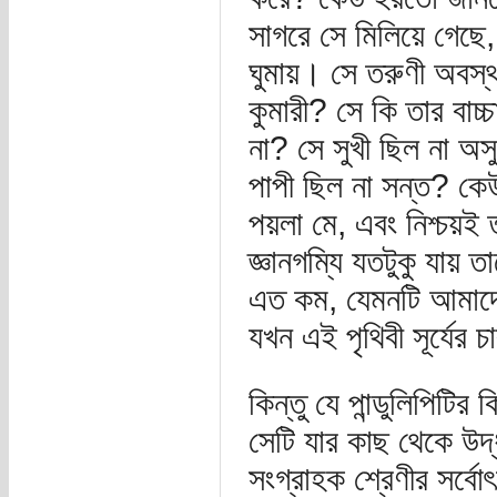
সাগরে সে মিলিয়ে গেছে,
ঘুমায়। সে তরুণী অবস্থা
কুমারী? সে কি তার বাচ্
না? সে সুখী ছিল না অস
পাপী ছিল না সন্ত? কে
পয়লা মে, এবং নিশ্চয়ই ত
জ্ঞানগম্যি যতটুকু যায় 
এত কম, যেমনটি আমাদের
যখন এই পৃথিবী সূর্যের
কিন্তু যে পান্ডুলিপিটির
সেটি যার কাছ থেকে উদ্ধ
সংগ্রাহক শ্রেণীর সর্ব