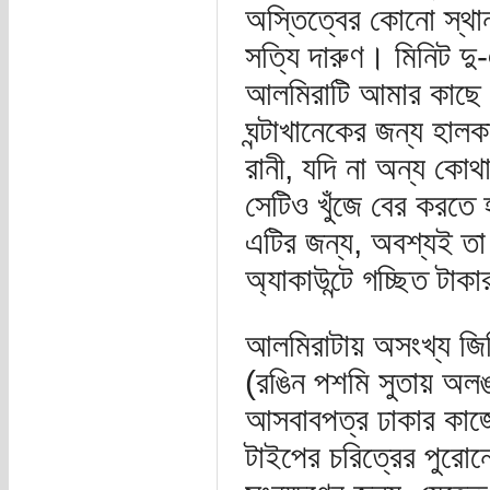
অস্তিত্বের কোনো স্থ
সত্যি দারুণ। মিনিট দু
আলমিরাটি আমার কাছে স
ঘন্টাখানেকের জন্য হাল
রানী, যদি না অন্য ক
সেটিও খুঁজে বের করতে
এটির জন্য, অবশ্যই তা
অ্যাকাউন্টে গচ্ছিত টা
আলমিরাটায় অসংখ্য জিনি
(রঙিন পশমি সুতায় অলঙ্
আসবাবপত্র ঢাকার কাজে
টাইপের চরিত্রের পুরোন