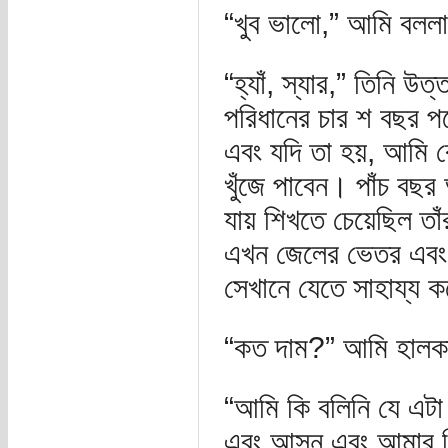
“খুব ভালো,” আমি বললাম
“হ্যাঁ, স্যার,” তিনি 
পরিধানের চার শ বছর পর
এবং যদি তা হয়, আমি 
খুঁজে পাবেন। পাঁচ বছর
যায় শিখতে চেয়েছিল তাঁর
এখন জেলের ভেতর এবং তাঁ
সেখানে যেতে সাহায্য ক
“কত দাম?” আমি হালকা
“আমি কি বলিনি যে এটা ব
এবং আসুন এবং আমার ন