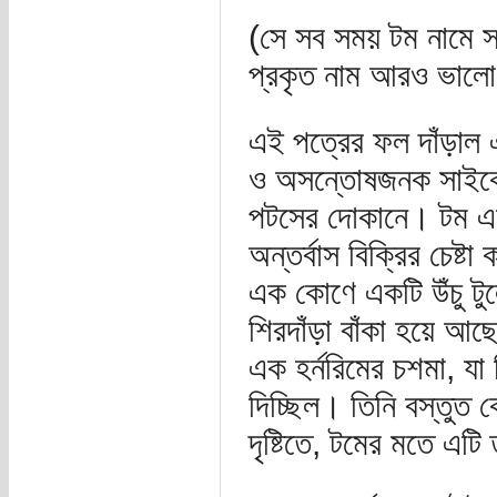
(সে সব সময় টম নামে স
প্রকৃত নাম আরও ভালো 
এই পত্রের ফল দাঁড়াল
ও অসন্তোষজনক সাইকেল
পটসের দোকানে। টম একজ
অন্তর্বাস বিক্রির চেষ
এক কোণে একটি উঁচু টুলে
শিরদাঁড়া বাঁকা হয়ে আছ
এক হর্নরিমের চশমা, যা
দিচ্ছিল। তিনি বস্তুত 
দৃষ্টিতে, টমের মতে এট