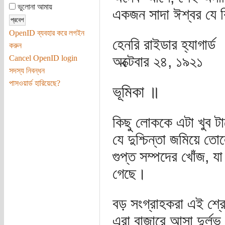
ভুলোনা আমায়
একজন সাদা ঈশ্বর যে ক
OpenID ব্যবহার করে লগইন
হেনরি রাইডার হ্যাগার্ড
করুন
অক্টেবার ২৪, ১৯২১
Cancel OpenID login
সদস্য নিবন্ধন
পাসওয়ার্ড হারিয়েছে?
ভূমিকা ॥
কিছু লোককে এটা খুব টা
যে দুশ্চিন্তা জমিয়ে ত
গুপ্ত সম্পদের খোঁজ, 
গেছে।
বড় সংগ্রাহকরা এই শ্
এরা বাজারে আসা দুর্ল