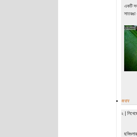
একটি স
সাতরঙা 
জবাব
২ | লিখে
ছবিগুল