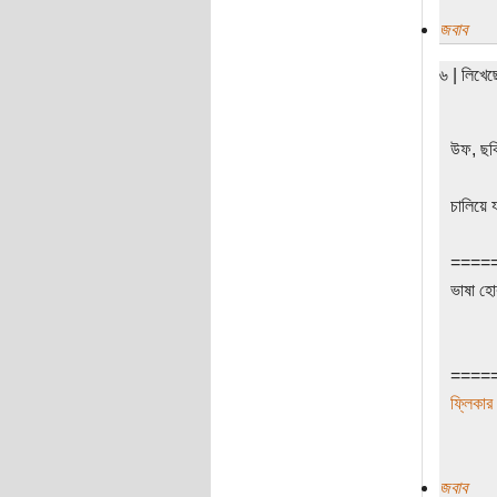
জবাব
৬ | লিখে
উফ, ছবি
চালিয়ে 
====
ভাষা হোক
====
ফ্লিকার
জবাব