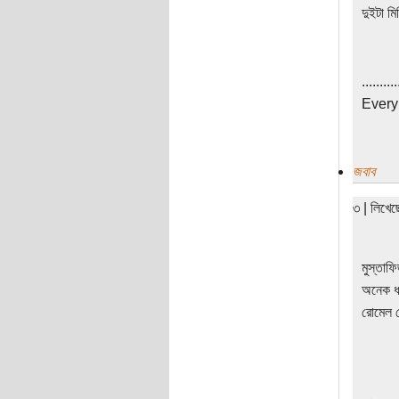
দুইটা ম
..........
Every 
জবাব
৩ | লিখে
মুস্তাফ
অনেক ধ
রোমেল চ