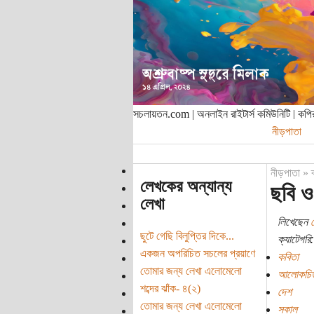
সচলায়তন.com | অনলাইন রাইটার্স কমিউনিটি | ক
নীড়পাতা
নীড়পাতা
»
লেখকের অন্যান্য
ছবি ও
লেখা
লিখেছেন
ছুটে গেছি বিলুপ্তির দিকে...
ক্যাটেগরি:
একজন অপরিচিত সচলের প্রয়াণে
কবিতা
তোমার জন্য লেখা এলোমেলো
আলোকচিত
শব্দের ঝাঁক- ৪(২)
দেশ
তোমার জন্য লেখা এলোমেলো
সকাল