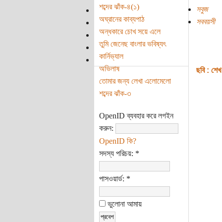
শব্দের ঝাঁক-৪(১)
সবুজ
অঘ্রানের কাব্যপাঠ
সববয়সী
অন্ধকারে চোখ সয়ে এলে
তুমি জেনেছ বাংলার ভবিষ্যৎ
কার্নিভ্যাল
অভিলাষ
ছবি : শেখ
তোমার জন্য লেখা এলোমেলো
শব্দের ঝাঁক-৩
OpenID ব্যবহার করে লগইন
করুন:
OpenID কি?
সদস্য পরিচয়:
*
পাসওয়ার্ড:
*
ভুলোনা আমায়