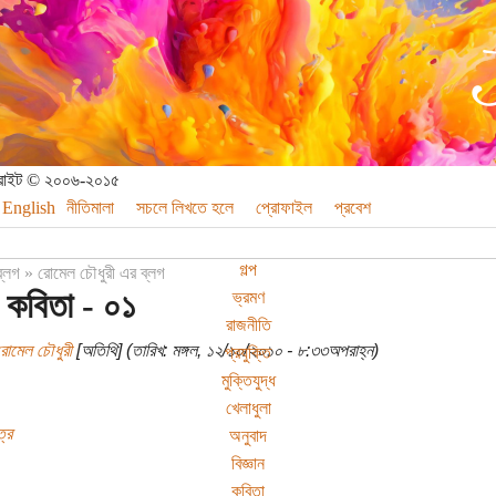
পিরাইট © ২০০৬-২০১৫
English
নীতিমালা
সচলে লিখতে হলে
প্রোফাইল
প্রবেশ
গল্প
ব্লগ
»
রোমেল চৌধুরী এর ব্লগ
 কবিতা - ০১
ভ্রমণ
রাজনীতি
রোমেল চৌধুরী
[অতিথি] (তারিখ: মঙ্গল, ১২/১০/২০১০ - ৮:৩৩অপরাহ্ন)
প্রযুক্তি
মুক্তিযুদ্ধ
খেলাধুলা
্র
অনুবাদ
বিজ্ঞান
কবিতা