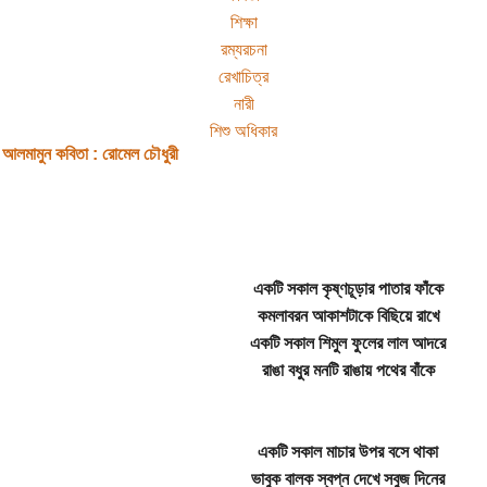
শিক্ষা
রম্যরচনা
রেখাচিত্র
নারী
শিশু অধিকার
 আলমামুন কবিতা : রোমেল চৌধুরী
একটি সকাল কৃষ্ণচূড়ার পাতার ফাঁকে
কমলাবরন আকাশটাকে বিছিয়ে রাখে
একটি সকাল শিমুল ফুলের লাল আদরে
রাঙা বধুর মনটি রাঙায় পথের বাঁকে
একটি সকাল মাচার উপর বসে থাকা
ভাবুক বালক স্বপ্ন দেখে সবুজ দিনের