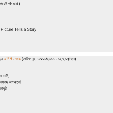
িলিয়েই পাঁচতারা।
.................
Picture Tells a Story
ছেন
অতিথি লেখক
(তারিখ: বুধ, ১৩/১০/২০১০ - ১২:২৯পূর্বাহ্ন)
িজ ভাই,
ন্যবাদ আপনাকে!
ৌধুরী