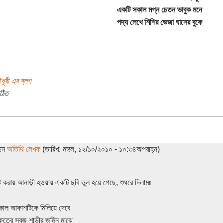
একটি সকাল মগ্ন চেতন ভাবুক মনে
পদ্য লেখে শিশির ভেজা ঘাসের বুকে
ুরী এর ব্লগ
ঠিত
ছেন
অতিথি লেখক
(তারিখ: মঙ্গল, ১২/১০/২০১০ - ১০:৩৪অপরাহ্ন)
্ট করায় আনাড়ী হওয়ায় একটি ছবি ভুল হয়ে গেছে, শুধরে দিলামঃ
কাল আকাশটিকে মিলিয়ে দেবে
্ষেতের সবুজ শাড়ীর জমিন মাঝে