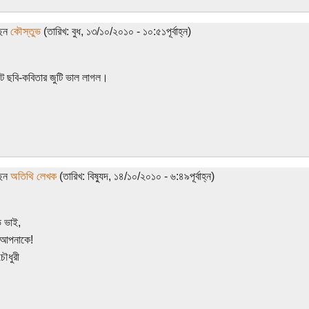
ছেন
কৌস্তুভ
(তারিখ: বুধ, ১৩/১০/২০১০ - ১০:৫১পূর্বাহ্ন)
 ছবি-কবিতার জুটি ভাল লাগল।
ছেন
অতিথি লেখক
(তারিখ: বিষ্যুদ, ১৪/১০/২০১০ - ৬:৪৯পূর্বাহ্ন)
ভ ভাই,
 আপনাকে!
ৌধুরী