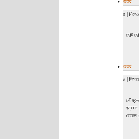
জবাব
৪ | লিখে
ছোট ছোট
জবাব
৫ | লিখে
কৌস্ত্ত
ধন্যবাদ
রোমেল চ