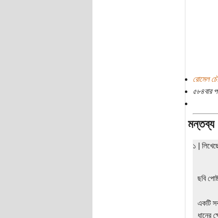
রোমেল চৌধ
৫৮৪বার প
মন্তব্য
১ | লিখে
ছবি পোষ
একটি স
ধানের ক