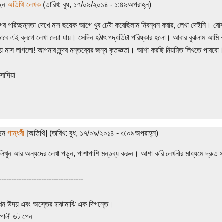
ছেন
অতিথি লেখক
(তারিখ: বুধ, ১৭/০৯/২০১৪ - ১:৪৯অপরাহ্ন)
ের পরিচ্ছন্নতা দেখে মাস ছয়েক আগে খুব চেষ্টা করেছিলাম নিবন্ধন করার, লেখা দেইনি। বো
াবে এই ব্লগে লেখা দেয়া যায়। সেদিন হঠাৎ পদ্ধতিটা পরিষ্কার হলো। আবার বুঝলাম আম
য় মাস লাগলো! আপনার সুন্দর মন্তব্যের জন্য কৃতজ্ঞতা। আশা করছি নিয়মিত লিখতে পারব
সাদিয়া
ছেন
গান্ধর্বী
[অতিথি] (তারিখ: বুধ, ১৭/০৯/২০১৪ - ৩:০৯অপরাহ্ন)
লিখুন আর অন্যদের লেখা পড়ুন, পাশাপাশি মন্তব্য করুন। আশা করি লেখনীর মাধ্যমে দ্রু
----------------------------------
খন উদয় এবং অস্তের মাঝামাঝি এক দিগন্তে।
পোলী ডট পেন