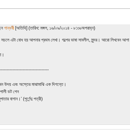
ছেন
গান্ধর্বী
[অতিথি] (তারিখ: মঙ্গল, ১৬/০৯/২০১৪ - ৮:৩৬অপরাহ্ন)
 সচলে এটা বোধ হয় আপনার প্রথম লেখা। গল্পের ভাষা সাবলীল, সুন্দর। আরো লিখবেন আশ
না।
----------------------------------
খন উদয় এবং অস্তের মাঝামাঝি এক দিগন্তে।
পোলী ডট পেন
পাতার বাগান।' (পূর্ণেন্দু পত্রী)