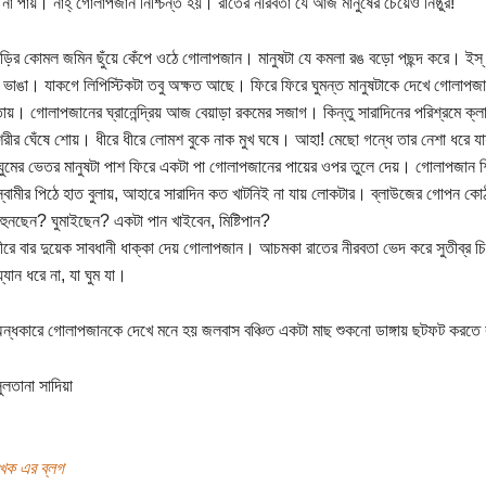
 না পায়। নাহ্ গোলাপজান নিশ্চিন্ত হয়। রাতের নীরবতা যে আজ মানুষের চেয়েও নিষ্ঠুর!
ড়ির কোমল জমিন ছুঁয়ে কেঁপে ওঠে গোলাপজান। মানুষটা যে কমলা রঙ বড়ো পছন্দ করে। ইস
টা ভাঙা। যাকগে লিপিস্টিকটা তবু অক্ষত আছে। ফিরে ফিরে ঘুমন্ত মানুষটাকে দেখে গোলাপ
য়। গোলাপজানের ঘ্রানেন্দ্রিয় আজ বেয়াড়া রকমের সজাগ। কিন্তু সারাদিনের পরিশ্রমে ক্ল
 শরীর ঘেঁষে শোয়। ধীরে ধীরে লোমশ বুকে নাক মুখ ঘষে। আহা! মেছো গন্ধে তার নেশা ধরে 
ুমের ভেতর মানুষটা পাশ ফিরে একটা পা গোলাপজানের পায়ের ওপর তুলে দেয়। গোলাপজান
্বামীর পিঠে হাত বুলায়, আহারে সারাদিন কত খাটনিই না যায় লোকটার। ব্লাউজের গোপন কো
হুনছেন? ঘুমাইছেন? একটা পান খাইবেন, মিষ্টিপান?
ীরে বার দুয়েক সাবধানী ধাক্কা দেয় গোলাপজান। আচমকা রাতের নীরবতা ভেদ করে সুতীব্র চিৎক
যান ধরে না, যা ঘুম যা।
্ধকারে গোলাপজানকে দেখে মনে হয় জলবাস বঞ্চিত একটা মাছ শুকনো ডাঙ্গায় ছটফট করত
ুলতানা সাদিয়া
খক এর ব্লগ