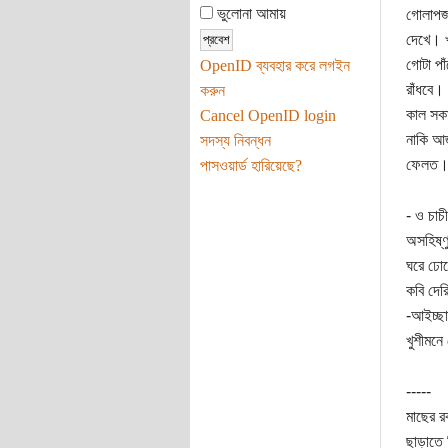
ভুলোনা আমায়
গোলাপজা
দেখে। খ
গোটা পা
OpenID ব্যবহার করে লগইন
রাঁধবে।
করুন
কাল সকা
Cancel OpenID login
নাকি আজ
সদস্য নিবন্ধন
ফেলত। 
পাসওয়ার্ড হারিয়েছে?
- ও চাচ
অসহিষ্ণ
ঘরে ঢোক
কবি দের
-আইচ্ছ
খুশীমনে
-----
মাছের র
ছাড়াতে 