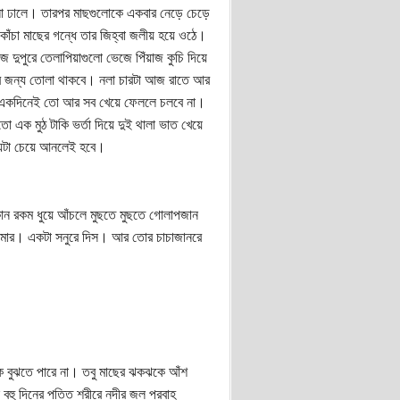
লো ঢালে। তারপর মাছগুলোকে একবার নেড়ে চেড়ে
চা মাছের গন্ধে তার জিহ্বা জলীয় হয়ে ওঠে।
দুপুরে তেলাপিয়াগুলো ভেজে পিঁয়াজ কুচি দিয়ে
টার জন্য তোলা থাকবে। নলা চারটা আজ রাতে আর
বে। একদিনেই তো আর সব খেয়ে ফেললে চলবে না।
ো এক মুঠ টাকি ভর্তা দিয়ে দুই থালা ভাত খেয়ে
কয়টা চেয়ে আনলেই হবে।
কোন রকম ধুয়ে আঁচলে মুছতে মুছতে গোলাপজান
ৌড় মার। একটা সনুরে দিস। আর তোর চাচাজানরে
ক বুঝতে পারে না। তবু মাছের ঝকঝকে আঁশ
ন বহু দিনের পতিত শরীরে নদীর জল প্রবাহ