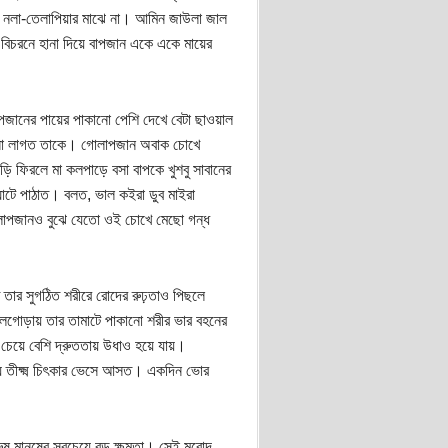
 নলা-তেলাপিয়ার মাঝে না। আমিন জাউলা জাল
ত বিচরনে হানা দিয়ে বাপজান একে একে মায়ের
াপজানের পায়ের পাকানো পেশি দেখে বেটা ছাওয়াল
না লাগত তাকে। গোলাপজান অবাক চোখে
 ফিরলে মা কলপাড়ে বসা বাপকে খুশবু সাবানের
ঘাটে পাঠাত। বলত, ভাল কইরা ডুব মাইরা
োলাপজানও বুঝে যেতো ওই চোখে মেছো গন্ধ
ত তার সুগঠিত শরীরে রোদের রুঢ়তাও পিছলে
লগোড়ায় তার তামাটে পাকানো শরীর ভার বহনের
চেয়ে বেশি দ্রুততায় উধাও হয়ে যায়।
ে তীক্ষ্ম চিৎকার ভেসে আসত। একদিন ভোর
ুষ মানুষের সবচেয়ে বড় ক্ষমতা। সেই মুরোদ