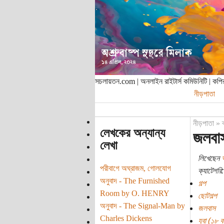
সচলায়তন.com | অনলাইন রাইটার্স কমিউনিটি | ক
নীড়পাতা
নীড়পাতা
»
লেখকের অন্যান্য
জলবা
লেখা
লিখেছেন
পরীবাগে অঘ্রাজম, গোলযোগ
ক্যাটেগরি:
অনুবাদ - The Furnished
গল্প
Room by O. HENRY
ছোটগল্প
অনুবাদ - The Signal-Man by
জলবাস
Charles Dickens
যুবা (১৮ বছ