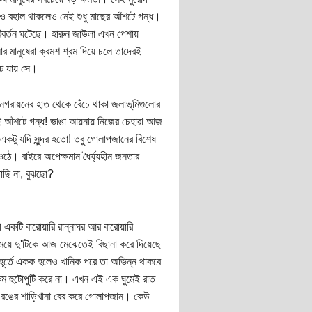
ও বহাল থাকলেও নেই শুধু মাছের আঁশটে গন্ধ।
িবর্তন ঘটেছে। হারুন জাউলা এখন পেশায়
ার মানুষেরা ক্রমশ শ্রম দিয়ে চলে তাদেরই
ে যায় সে।
নগরায়নের হাত থেকে বেঁচে থাকা জলাভূমিগুলোর
 আঁশটে গন্ধ! ভাঙা আয়নায় নিজের চেহারা আজ
টু যদি সুন্দর হতো! তবু গোলাপজানের বিশেষ
ওঠে। বাইরে অপেক্ষমান ধৈর্য্যহীন জনতার
াছি না, বুঝছো?
গে একটি বারোয়ারি রান্নাঘর আর বারোয়ারি
ে দু'টিকে আজ মেঝেতেই বিছানা করে দিয়েছে
ূর্তে একক হলেও খানিক পরে তা অভিন্ন থাকবে
কম হুটোপুটি করে না। এখন এই এক ঘুমেই রাত
কমলা রঙের শাড়িখানা বের করে গোলাপজান। কেউ