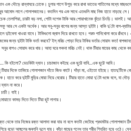
ন এক দৌড়ে রান্নাঘরে ঢোকে। চুলার পাশে উপুড় করে রাখা ভাতের পাতিলের মধ্যে মাছগু
ুব আমোদ লাগে গোলাপজানের। কতদিন পর এক সাথে এতগুলি মাছ নিজ হাতে নাড়ছে সে। কাঁ
ঁচেক তেলাপিয়া, চারটা বড় নলা, গোটা দশেক টাকি আর পোয়াখানেক কুঁচো চিংড়ি। ভালই। আজ 
 সফু আর সে একটা অর্ধেক। আর সনু-সনুর বাপের জন্য আস্ত দুইটা। বাকি দু'টো বাপ-ব্যা
লে দুইবেলা খাওয়া যাবে। টাকিগুলো জ্বাল দিয়ে রাখতে হবে। পরশু পানিখোলা করে রাঁধ
কের জন্য দুইটা টাকি ভর্তা করবে? ইস্ মরিচ পোড়া দিয়ে টাকির ভর্তার সোয়াদ কত! বাপজানত
সনুর বাপও সোয়াদ করে খায়। আহা ঘরে শুকনা মরিচ নেই। থাক টিয়ার মায়ের কাছ থেকে 
ী... কি হইলো? ডেচকিটা দ্যান। চাচাজান কইছে এক ছুট্টে যাবি...এক ছুট্টে আবি।
ু টিয়ার দিকে তাকিয়ে গোলাপজান দাঁতে জিভ কাটে। দাঁড়া মা, এইতো হইছে। হাতদু'টিকে 
ে। হাতে করে দুইটি মুড়ির মোয়া নিয়ে বেরোয়। টিয়ার হাতে মোয়া দু'টো গুজে বলে, যা দ
ি য্যান না করে।
া চাচী। যাই।
 মোয়াতে কামড় দিতে দিতে টিয়া ছুট লাগায়।
ক্ত থেকে তার নিজের রক্ত আলাদা করা যায় না বলে কতটা কেটেছে প্রথমটায় গোলাপজান ঠি
গিয়ে বুড়ো আঙ্গুলের জ্বলুনি ভুলে যায়। কাঁচা মাছের গন্ধে তার শরীর শিহরিত হয়ে ওঠে। যে