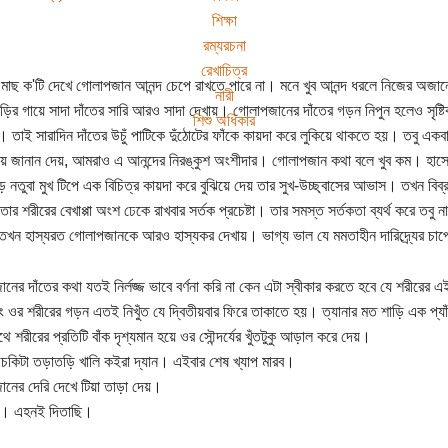
শিক্ষা
রম্যরচনা
রেখাচিত্র
মাছ ক'টি দেখে গোলাপজান আনন্দ চেপে রাখতে পারে না। মনে খুব আনন্দ ধরলে নিজের অজান্
নারী
ড়ির গায়ে সাদা দাঁতের সারি আরও সাদা দেখায়। গোলাপজানের দাঁতের গড়ন নিপুন হলেও সৃষ্টি
শিশু অধিকার
ুখী। তাই সারাদিন দাঁতের উচুঁ পাটিকে দুঁঠোটের ফাঁকে কায়দা করে লুকিয়ে থাকতে হয়। তবু একব
 জানান দেয়, আমরাও এ আনন্দের নিরঙ্কুশ অংশীদার। গোলাপজান কথা বলে খুব কম। হাস
ে নতুবা মুখ টিপে এক বিচিত্র কায়দা করে বুঝিয়ে দেয় তার সুখ-উচ্ছ্বাসের আভাস। তখন ব
তার শরীরের বেখাপ্পা অংশ ঢেকে রাখবার সর্তক প্রচেষ্টা। তার সমস্ত সর্তকতা ব্যর্থ করে তবু 
খন হাস্যরত গোলাপজানকে আরও হাস্যকর দেখায়। ভাগ্য ভাল যে মমতাহীন দারিদ্র্যের চাপে
নের দাঁতের কথা যতই নির্লজ্জ ভাবে বর্ণনা করি না কেন এটা স্বীকার করতে হবে যে শরীরের এ
 ওর শরীরের গড়ন এতই নিখুঁত যে দ্বিতীয়বার ফিরে তাকাতে হয়। ত্যানার মত শাড়ি এক প্য
ে শরীরের প্রতিটি বাঁক দৃশ্যমান হয়ে ওর সৌন্দর্যের খুঁতটুকু আড়াল করে দেয়।
েচকিটা তড়াতড়ি খালি কইরা দ্যান। এইবার শেষ খ্যাপ মারব।
নের দেরি দেখে টিয়া তাড়া দেয়।
মা। এহনই দিতাছি।