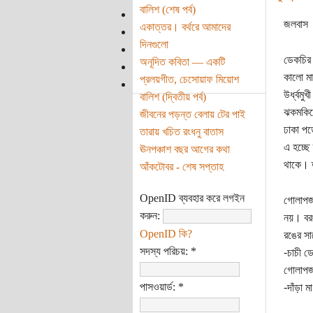
বালিশ (শেষ পর্ব)
জলবাস
একাত্তর। বর্থরে আমাদের
দিনগুলো
ডেকচির 
অনূদিত কবিতা — একটি
কালো মা
প্রলয়গীত, চেসোয়াফ মিয়োশ
উর্ধ্বম
বালিশ (দ্বিতীয় পর্ব)
ঝকমকিয়ে
জীবনের পড়ন্ত বেলায় টের পাই
ঢাকা পড়
তারায় খচিত রংধনু বাতাস
এ হচ্ছে 
ঊনপঞ্চাশ বছর আগের কথা
থাকে। ত
আঁকটোবর - শেষ সপ্তাহ
OpenID ব্যবহার করে লগইন
গোলাপজা
করুন:
নয়। বরং
OpenID কি?
রঙের সাথ
সদস্য পরিচয়:
*
-চাচী ড
গোলাপজা
পাসওয়ার্ড:
*
-দাঁড়া 