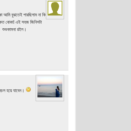
কা আমি বুঝতেই পারছিলাম না কি
ি কত বোকা! এই সহজ জিনিসটা
ো। শুভকামনা রইল।
ত সচল হয়ে যাবেন।