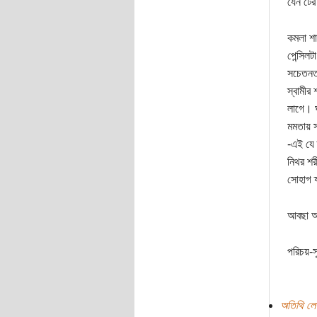
যেন টের
কমলা শা
পেন্সিল
সচেতনতা
স্বামীর
লাগে। ঘ
মমতায় স
-এই যে 
নিথর শর
সোহাগ য্
আবছা অন
পরিচয়-স
অতিথি লে