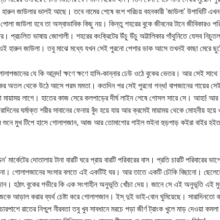
প হারুন জাউলার ভালই আছে। তবে নামের শেষে বংশ পরিচয় বহনকারী 'জাউলা' উপাধিটি এখন
পোলা জাউলা হবে তা অস্বাভাবিক কিছু নয়। কিন্তু শহরের বুকে জীবনের টানে জীবিকারও পর
র। প্রচলিত ভাষায় জোগালী। শহরের কংক্রিটের উঁচু উঁচু অট্টালিকার গাঁথুনিতে যেসব নিচুতল
 হারুন জাউলা। তবু মাঝে মধ্যে যখন সেই পুরনো পেশার ডাক আসে তখনই কাছা মেরে ছুট
োলাপজানের যে কি আনন্দ! ক্ষণে ক্ষণে হাসি-কান্নার ঢেউ ওঠে বুকের ভেতর। আর সেই সাথে 
কের অতল থেকে উঠে আসে পরম মমতা। কতদিন পর সেই পুরনো গন্ধ! বাপজানের গায়ের সেই
 মায়াময় লাগে। হাতের কাজ সেরে কলপাড়ের দীর্ঘ লাইন শেষে গোসল সারে সে। আহা! আর এক
ারাদিনের ঘর্মাক্ত শরীর সাবানের ফেনায় বুঁদ হয়ে যায় আর ক্রমেই মায়াময় থেকে মোহনীয় হয়ে 
ি শুনে মুখ টিপে হাসে গোলাপজান, আজ আর তোমাগোর গাইল শুইনা হুড়পাড় কইরা বাইর হইত
দিন' মার্কেটের দোতালায় টানা বারটি ঘরে প্রায় বারটি পরিবারের বাস। প্রতি চারটি পরিবারের ভা
না। গোলাপজানের সংসার বলতে এই একটিই ঘর। আর তাতে একটি চৌকি বিছানো। ছেলেমেয়
ন। হঠাৎ বুকের গভীরে কি এক সংগাহীন অনুভূতি খোঁচা দেয়। জানে সে এই অনুভূতি এই মুহ
েকে আড়াল করার ব্যর্থ চেষ্টা করে গোলাপজান। ইস্ দুই ভাই-বোন ঘুমিয়েছে। সারাদিনতো 
চারপাশে রাতের নিশ্চুপ নীরবতা তবু খুব সাবধানে মরচে পড়া জীর্ণ ট্রাংক খুলে মাড় দেওয়া 