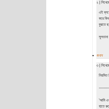
২ | লিখে
এই ব্লগ
করে কিভ
বুঝতে ছ
সুলতানা 
জবাব
৩ | লিখে
নিয়মিত 
--------
'আমি এ
হাতে রু