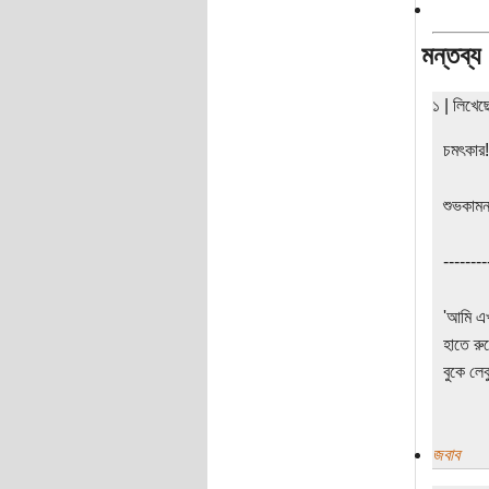
মন্তব্য
১ | লিখে
চমৎকার!
শুভকাম
--------
'আমি এ
হাতে রু
বুকে লেবু
জবাব