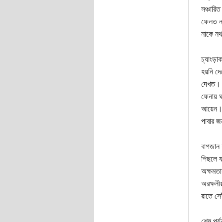
সঞ্চারি
ফেলত নদ
নাকে নথ
চ্যাংড়া
হয়নি দ
দেখত। য
ফেনায় ঘ
আয়েন। ন
পাবার 
বাপজান 
পিছলে য
অক্ষমতা
অরক্ষনী
রাতে সে
শেষ পর্