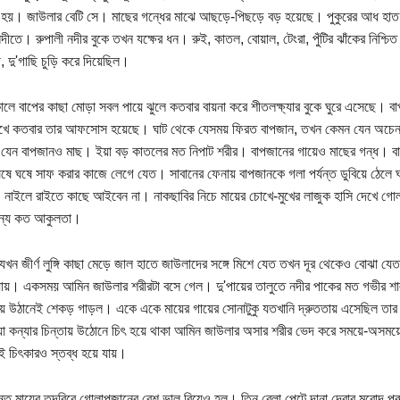
ত হয়। জাউলার বেটি সে। মাছের গন্ধের মাঝে আছড়ে-পিছড়ে বড় হয়েছে। পুকুরের আধ হাত
ীতে। রুপালী নদীর বুকে তখন যক্ষের ধন। রুই, কাতল, বোয়াল, টেংরা, পুঁটির ঝাঁকের নিশ্চি
, দু'গাছি চুড়ি করে দিয়েছিল।
কালে বাপের কাছা মোড়া সবল পায়ে ঝুলে কতবার বায়না করে শীতলক্ষ্যার বুকে ঘুরে এসেছে। ব
েখে কতবার তার আফসোস হয়েছে। ঘাট থেকে যেসময় ফিরত বাপজান, তখন কেমন যেন অচে
েন বাপজানও মাছ। ইয়া বড় কাতলের মত নিপাট শরীর। বাপজানের গায়েও মাছের গন্ধ। বাড়ি
ষে ঘষে সাফ করার কাজে লেগে যেত। সাবানের ফেনায় বাপজানকে গলা পর্যন্ত ডুবিয়ে ঠেলে 
াইলে রাইতে কাছে আইবেন না। নাকছাবির নিচে মায়ের চোখে-মুখের লাজুক হাসি দেখে গ
জন্য কত আকুলতা।
যখন জীর্ণ লুঙ্গি কাছা মেড়ে জাল হাতে জাউলাদের সঙ্গে মিশে যেত তখন দূর থেকেও বোঝা যে
ায়। একসময় আমিন জাউলার শরীরটা বসে গেল। দু'পায়ের তালুতে নদীর পাকের মত গভীর শা
য় উঠানেই শেকড় গাড়ল। একে একে মায়ের গায়ের সোনাটুকু যতখানি দ্রুততায় এসেছিল তার 
য়া কন্যার চিন্তায় উঠোনে চিৎ হয়ে থাকা আমিন জাউলার অসার শরীর ভেদ করে সময়ে-অসময়
ই চিৎকারও স্তব্ধ হয়ে যায়।
যন্ত মায়ের তদবিরে গোলাপজানের বেশ ভাল বিয়েও হল। তিন বেলা পেটে দানা দেবার মুরোদ পুর