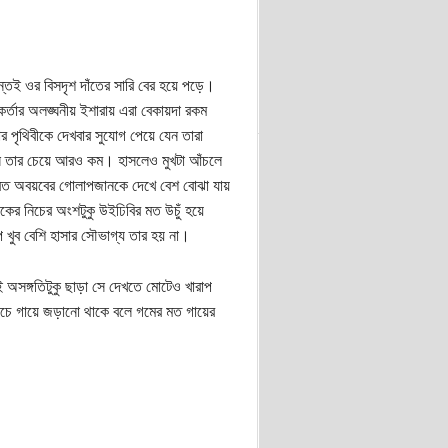
তেই ওর বিসদৃশ দাঁতের সারি বের হয়ে পড়ে।
কর্তার অলঙ্ঘনীয় ইশারায় এরা বেকায়দা রকম
ার পৃথিবীকে দেখবার সুযোগ পেয়ে যেন তারা
ে তার চেয়ে আরও কম। হাসলেও মুখটা আঁচলে
িব্রত অবয়বের গোলাপজানকে দেখে বেশ বোঝা যায়
নাকের নিচের অংশটুকু উইঢিবির মত উচুঁ হয়ে
 খুব বেশি হাসার সৌভাগ্য তার হয় না।
ই অসঙ্গতিটুকু ছাড়া সে দেখতে মোটেও খারাপ
াঁচে গায়ে জড়ানো থাকে বলে গমের মত গায়ের