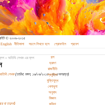
পিরাইট © ২০০৬-২০১৫
English
নীতিমালা
সচলে লিখতে হলে
প্রোফাইল
প্রবেশ
গল্প
ব্লগ
»
অতিথি লেখক এর ব্লগ
স
ভ্রমণ
রাজনীতি
অতিথি লেখক
(তারিখ: মঙ্গল, ১৬/০৯/২০১৪ - ৭:০৫অপরাহ্ন)
প্রযুক্তি
মুক্তিযুদ্ধ
খেলাধুলা
অনুবাদ
বিজ্ঞান
র বা তদুর্দ্ধ)
কবিতা