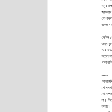
সনুর বা
জাউলার 
যোগানদা
একজন এই
সেদিন গ
জন্য বু
তার বড়ো
যত্নে স
গালাগাল
-----
'সালাউদ্
গোসলখা
গোলাপজা
না। নিজ
কাবার। 